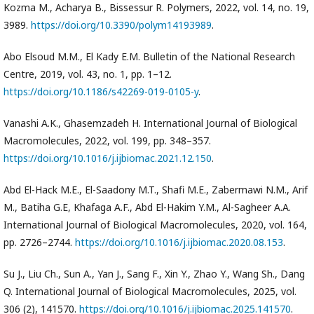
Kozma M., Acharya B., Bissessur R. Polymers, 2022, vol. 14, no. 19,
3989.
https://doi.org/10.3390/polym14193989
.
Abo Elsoud M.M., El Kady E.M. Bulletin of the National Research
Centre, 2019, vol. 43, no. 1, pp. 1–12.
https://doi.org/10.1186/s42269-019-0105-y
.
Vanashi A.K., Ghasemzadeh H. International Journal of Biological
Macromolecules, 2022, vol. 199, pp. 348–357.
https://doi.org/10.1016/j.ijbiomac.2021.12.150
.
Abd El-Hack M.E., El-Saadony M.T., Shafi M.E., Zabermawi N.M., Arif
M., Batiha G.E, Khafaga A.F., Abd El-Hakim Y.M., Al-Sagheer A.A.
International Journal of Biological Macromolecules, 2020, vol. 164,
pp. 2726–2744.
https://doi.org/10.1016/j.ijbiomac.2020.08.153
.
Su J., Liu Ch., Sun A., Yan J., Sang F., Xin Y., Zhao Y., Wang Sh., Dang
Q. International Journal of Biological Macromolecules, 2025, vol.
306 (2), 141570.
https://doi.org/10.1016/j.ijbiomac.2025.141570
.