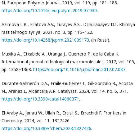
N. European Polymer Journal, 2019, vol. 119, pp. 181–188.
https://doi.org/10.1016/j.eurpolymj.2019.07.030
.
Azimova L.B., Filatova A.V., Turayev A.S., Dzhurabayev D.T. Khimiya
rastitel'nogo syr'ya, 2021, no. 3, pp. 115–122.
https://doi.org/10.14258/jcprm.2021039173
. (in Russ.).
Muxika A., Etxabide A., Uranga J., Guerrero P., de la Caba K.
International journal of biological macromolecules, 2017, vol. 105,
pp. 1358–1368.
https://doi.org/10.1016/j.ijbiomac.2017.07.087
.
Durante-Salmerón D.A., Fraile-Gutiérrez I., Gil-Gonzalo R., Acosta
N., Aranaz I., Alcántara A.R. Catalysts, 2024, vol. 14, no. 6, 371.
https://doi.org/10.3390/catal14060371
.
El-Araby A., Janati W., Ullah R., Ercisli S., Errachidi F. Frontiers in
Chemistry, 2024, vol. 11, 1327426.
https://doi.org/10.3389/fchem.2023.1327426
.