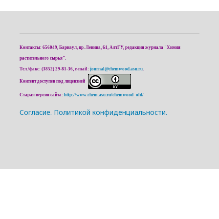
Контакты: 656049, Барнаул, пр. Ленина, 61, АлтГУ, редакция журнала "Химия
растительного сырья".
Тел./факс: (3852) 29-81-36, e-mail:
journal@chemwood.asu.ru
.
Контент доступен под лицензией
Старая версия сайта:
http://www.chem.asu.ru/chemwood_old/
Cогласие.
Политикой конфиденциальности.