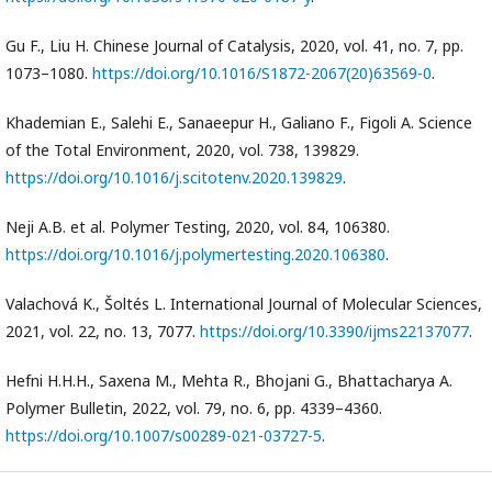
Gu F., Liu H. Chinese Journal of Catalysis, 2020, vol. 41, no. 7, pp.
1073–1080.
https://doi.org/10.1016/S1872-2067(20)63569-0
.
Khademian E., Salehi E., Sanaeepur H., Galiano F., Figoli A. Science
of the Total Environment, 2020, vol. 738, 139829.
https://doi.org/10.1016/j.scitotenv.2020.139829
.
Neji A.B. et al. Polymer Testing, 2020, vol. 84, 106380.
https://doi.org/10.1016/j.polymertesting.2020.106380
.
Valachová K., Šoltés L. International Journal of Molecular Sciences,
2021, vol. 22, no. 13, 7077.
https://doi.org/10.3390/ijms22137077
.
Hefni H.H.H., Saxena M., Mehta R., Bhojani G., Bhattacharya A.
Polymer Bulletin, 2022, vol. 79, no. 6, pp. 4339–4360.
https://doi.org/10.1007/s00289-021-03727-5
.