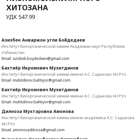
ХИТОЗАНА
УДК 547.99
Азизбек Анваржон угли Бойдедаев
Институт биоорганической химии Академии наук Республики
Узбекистан
Email: azizbek.boydedaev@gmail.com
Бахтиёр Икромович Мухитдинов
Институт биоорганической химии имени А.С. Садыкова АН РУз
Email: muhitdinov.bahtiyor@gmail.com
Бахтиёр Икромович Мухитдинов
Институт биоорганической химии имени А.С. Садыкова АН РУз
Email: muhitdinov.bahtiyor@gmail.com
Дилноза Мухтаровна Амонова
Институт биоорганической химии имени академика А.С. Садыкова
АН РУз
Email: amonovadilnoza@gmail.com