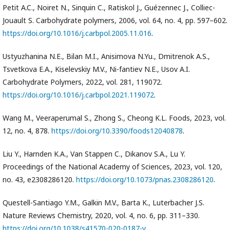
Petit A.C., Noiret N., Sinquin C., Ratiskol J., Guézennec J., Colliec-
Jouault S. Carbohydrate polymers, 2006, vol. 64, no. 4, pp. 597–602.
https://doi.org/10.1016/j.carbpol.2005.11.016
.
Ustyuzhanina N.E., Bilan M.I., Anisimova N.Yu., Dmitrenok A.S.,
Tsvetkova E.A., Kiselevskiy M.V., Ni-fantiev N.E., Usov A.I.
Carbohydrate Polymers, 2022, vol. 281, 119072.
https://doi.org/10.1016/j.carbpol.2021.119072
.
Wang M., Veeraperumal S., Zhong S., Cheong K.L. Foods, 2023, vol.
12, no. 4, 878.
https://doi.org/10.3390/foods12040878
.
Liu Y., Harnden K.A., Van Stappen C., Dikanov S.A., Lu Y.
Proceedings of the National Academy of Sciences, 2023, vol. 120,
no. 43, e2308286120.
https://doi.org/10.1073/pnas.2308286120
.
Questell-Santiago Y.M., Galkin M.V., Barta K., Luterbacher J.S.
Nature Reviews Chemistry, 2020, vol. 4, no. 6, pp. 311–330.
https://doi.org/10.1038/s41570-020-0187-y
.