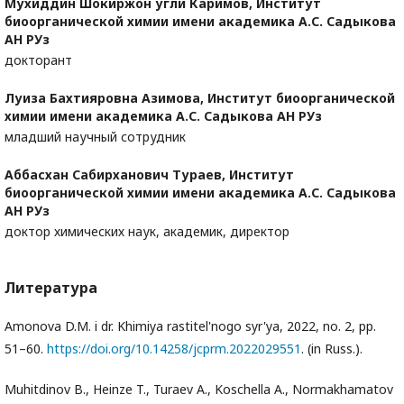
Мухиддин Шокиржон угли Каримов,
Институт
биоорганической химии имени академика А.С. Садыкова
АН РУз
докторант
Луиза Бахтияровна Азимова,
Институт биоорганической
химии имени академика А.С. Садыкова АН РУз
младший научный сотрудник
Аббасхан Сабирханович Тураев,
Институт
биоорганической химии имени академика А.С. Садыкова
АН РУз
доктор химических наук, академик, директор
Литература
Amonova D.M. i dr. Khimiya rastitel'nogo syr'ya, 2022, no. 2, pp.
51–60.
https://doi.org/10.14258/jcprm.2022029551
. (in Russ.).
Muhitdinov B., Heinze T., Turaev A., Koschella A., Normakhamatov