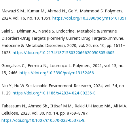
Mawazi S.M., Kumar M., Ahmad N., Ge Y., Mahmood S. Polymers,
2024, vol. 16, no. 10, 1351.
https://doi.org/10.3390/polym16101351
.
Saini S., Dhiman A., Nanda S. Endocrine, Metabolic & Immune
Disorders-Drug Targets (Formerly Current Drug Targets-Immune,
Endocrine & Metabolic Disorders), 2020, vol. 20, no. 10, pp. 1611–
1623.
https://doi.org/10.2174/1871530320666200503054605
.
Gonçalves C., Ferreira N., Lourenço L. Polymers, 2021, vol. 13, no.
15, 2466.
https://doi.org/10.3390/polym13152466
.
Niu Y., Hu W. Sustainable Environment Research, 2024, vol. 34, no.
1, 29.
https://doi.org/10.1186/s42834-024-00236-8
.
Tabassum N., Ahmed Sh., Ittisaf M.M., Rakid-Ul-Haque Md., Ali M.A.
Cellulose, 2023, vol. 30, no. 14, pp. 8769–8787.
https://doi.org/10.1007/s10570-023-05372-9
.