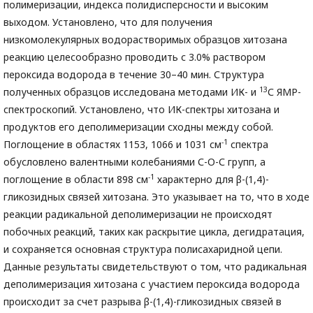
полимеризации, индекса полидисперсности и высоким
выходом. Установлено, что для получения
низкомолекулярных водорастворимых образцов хитозана
реакцию целесообразно проводить с 3.0% раствором
пероксида водорода в течение 30–40 мин. Структура
13
полученных образцов исследована методами ИК- и
С ЯМР-
спектроскопий. Установлено, что ИК-спектры хитозана и
продуктов его деполимеризации сходны между собой.
-1
Поглощение в областях 1153, 1066 и 1031 см
спектра
обусловлено валентными колебаниями С-О-С групп, а
-1
поглощение в области 898 см
характерно для β-(1,4)-
гликозидных связей хитозана. Это указывает на то, что в ходе
реакции радикальной деполимеризации не происходят
побочных реакций, таких как раскрытие цикла, дегидратация,
и сохраняется основная структура полисахаридной цепи.
Данные результаты свидетельствуют о том, что радикальная
деполимеризация хитозана с участием пероксида водорода
происходит за счет разрыва β-(1,4)-гликозидных связей в