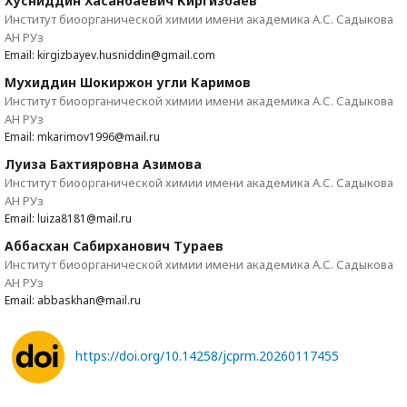
Хусниддин Хасанбаевич Киргизбаев
Институт биоорганической химии имени академика А.С. Садыкова
АН РУз
Email: kirgizbayev.husniddin@gmail.com
Мухиддин Шокиржон угли Каримов
Институт биоорганической химии имени академика А.С. Садыкова
АН РУз
Email: mkarimov1996@mail.ru
Луиза Бахтияровна Азимова
Институт биоорганической химии имени академика А.С. Садыкова
АН РУз
Email: luiza8181@mail.ru
Аббасхан Сабирханович Тураев
Институт биоорганической химии имени академика А.С. Садыкова
АН РУз
Email: abbaskhan@mail.ru
https://doi.org/10.14258/jcprm.20260117455