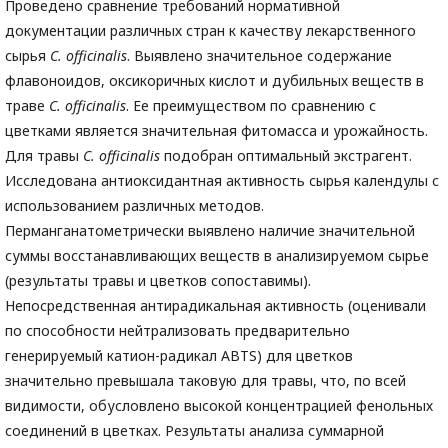
Проведено сравнение требований нормативной
документации различных стран к качеству лекарственного
сырья
C
. officinalis
. Выявлено значительное содержание
флавоноидов, оксикоричных кислот и дубильных веществ в
траве
C
. officinalis
. Ее преимуществом по сравнению с
цветками является значительная фитомасса и урожайность.
Для травы
C
. officinalis
подобран оптимальный экстрагент.
Исследована антиоксидантная активность сырья календулы с
использованием различных методов.
Перманганатометрически выявлено наличие значительной
суммы восстанавливающих веществ в анализируемом сырье
(результаты травы и цветков сопоставимы).
Непосредственная антирадикальная активность (оценивали
по способности нейтрализовать предварительно
генерируемый катион-радикал ABTS) для цветков
значительно превышала таковую для травы, что, по всей
видимости, обусловлено высокой концентрацией фенольных
соединений в цветках. Результаты анализа суммарной