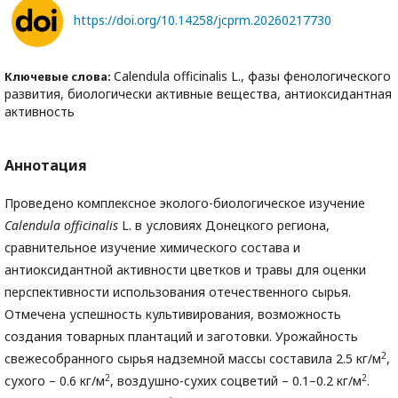
https://doi.org/10.14258/jcprm.20260217730
Calendula officinalis L., фазы фенологического
Ключевые слова:
развития, биологически активные вещества, антиоксидантная
активность
Аннотация
Проведено комплексное эколого-биологическое изучение
C
аlendul
а оfficin
аlis
L. в условиях Донецкого региона,
сравнительное изучение химического состава и
антиоксидантной активности цветков и травы для оценки
перспективности использования отечественного сырья.
Отмечена успешность культивирования, возможность
создания товарных плантаций и заготовки. Урожайность
2
свежесобранного сырья надземной массы составила 2.5 кг/м
,
2
2
сухого – 0.6 кг/м
, воздушно-сухих соцветий – 0.1–0.2 кг/м
.