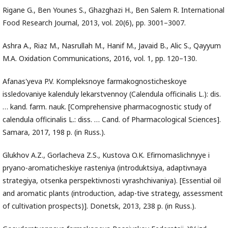
Rigane G., Ben Younes S., Ghazghazi H., Ben Salem R. International
Food Research Journal, 2013, vol. 20(6), pp. 3001–3007.
Ashra A., Riaz M., Nasrullah M., Hanif M., Javaid B., Alic S., Qayyum
M.A. Oxidation Communications, 2016, vol. 1, pp. 120–130.
Afanas'yeva P.V. Kompleksnoye farmakognosticheskoye
issledovaniye kalenduly lekarstvennoy (Calendula officinalis L.): dis.
… kand. farm. nauk. [Comprehensive pharmacognostic study of
calendula officinalis L.: diss. … Cand. of Pharmacological Sciences].
Samara, 2017, 198 p. (in Russ.).
Glukhov A.Z., Gorlacheva Z.S., Kustova O.K. Efirnomaslichnyye i
pryano-aromaticheskiye rasteniya (introduktsiya, adaptivnaya
strategiya, otsenka perspektivnosti vyrashchivaniya). [Essential oil
and aromatic plants (introduction, adap-tive strategy, assessment
of cultivation prospects)]. Donetsk, 2013, 238 p. (in Russ.).