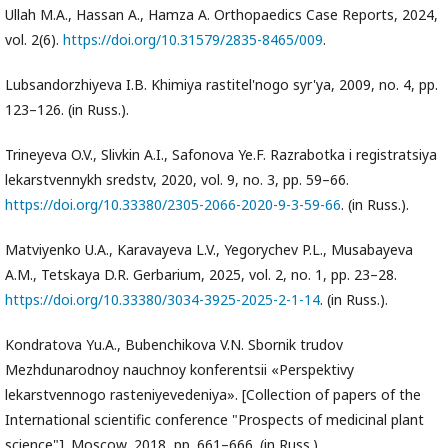
Ullah M.A., Hassan A., Hamza A. Orthopaedics Case Reports, 2024,
vol. 2(6).
https://doi.org/10.31579/2835-8465/009
.
Lubsandorzhiyeva I.B. Khimiya rastitel'nogo syr'ya, 2009, no. 4, pp.
123–126. (in Russ.).
Trineyeva O.V., Slivkin A.I., Safonova Ye.F. Razrabotka i registratsiya
lekarstvennykh sredstv, 2020, vol. 9, no. 3, pp. 59–66.
https://doi.org/10.33380/2305-2066-2020-9-3-59-66
. (in Russ.).
Matviyenko U.A., Karavayeva L.V., Yegorychev P.L., Musabayeva
A.M., Tetskaya D.R. Gerbarium, 2025, vol. 2, no. 1, pp. 23–28.
https://doi.org/10.33380/3034-3925-2025-2-1-14
. (in Russ.).
Kondratova Yu.A., Bubenchikova V.N. Sbornik trudov
Mezhdunarodnoy nauchnoy konferentsii «Perspektivy
lekarstvennogo rasteniyevedeniya». [Collection of papers of the
International scientific conference "Prospects of medicinal plant
science"]. Moscow, 2018, pp. 661–666. (in Russ.).