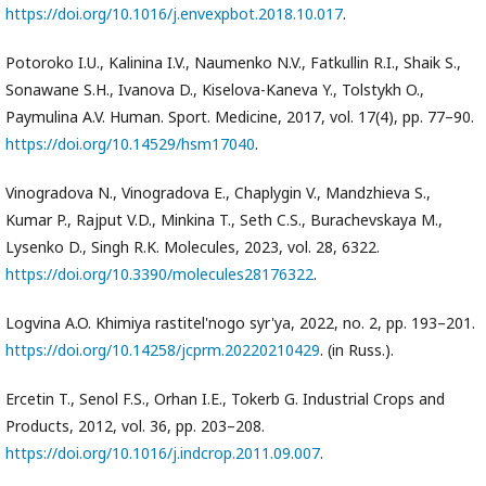
https://doi.org/10.1016/j.envexpbot.2018.10.017
.
Рotoroko I.U., Kalinina I.V., Naumenko N.V., Fatkullin R.I., Shaik S.,
Sonawane S.H., Ivanova D., Kiselova-Kaneva Y., Tolstykh O.,
Paymulina A.V. Human. Sport. Medicine, 2017, vol. 17(4), pp. 77–90.
https://doi.org/10.14529/hsm17040
.
Vinogradova N., Vinogradova E., Chaplygin V., Mandzhieva S.,
Kumar P., Rajput V.D., Minkina T., Seth C.S., Burachevskaya M.,
Lysenko D., Singh R.K. Molecules, 2023, vol. 28, 6322.
https://doi.org/10.3390/molecules28176322
.
Logvina A.O. Khimiya rastitel'nogo syr'ya, 2022, no. 2, pp. 193–201.
https://doi.org/10.14258/jcprm.20220210429
. (in Russ.).
Ercetin T., Senol F.S., Orhan I.E., Tokerb G. Industrial Crops and
Products, 2012, vol. 36, pp. 203–208.
https://doi.org/10.1016/j.indcrop.2011.09.007
.