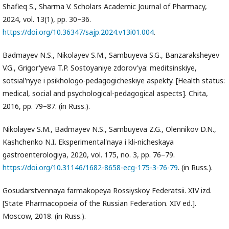
Shafieq S., Sharma V. Scholars Academic Journal of Pharmacy,
2024, vol. 13(1), pp. 30–36.
https://doi.org/10.36347/sajp.2024.v13i01.004
.
Badmayev N.S., Nikolayev S.M., Sambuyeva S.G., Banzaraksheyev
V.G., Grigor'yeva T.P. Sostoyaniye zdorov'ya: meditsinskiye,
sotsial'nyye i psikhologo-pedagogicheskiye aspekty. [Health status:
medical, social and psychological-pedagogical aspects]. Chita,
2016, pp. 79–87. (in Russ.).
Nikolayev S.M., Badmayev N.S., Sambuyeva Z.G., Olennikov D.N.,
Kashchenko N.I. Eksperimental'naya i kli-nicheskaya
gastroenterologiya, 2020, vol. 175, no. 3, pp. 76–79.
https://doi.org/10.31146/1682-8658-ecg-175-3-76-79
. (in Russ.).
Gosudarstvennaya farmakopeya Rossiyskoy Federatsii. XIV izd.
[State Pharmacopoeia of the Russian Federation. XIV ed.].
Moscow, 2018. (in Russ.).