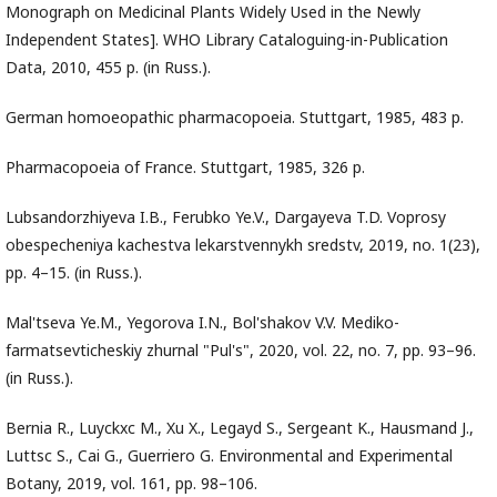
Monograph on Medicinal Plants Widely Used in the Newly
Independent States]. WHO Library Cataloguing-in-Publication
Data, 2010, 455 p. (in Russ.).
German homoeopathic pharmacopoeia. Stuttgart, 1985, 483 p.
Pharmacopoeia of France. Stuttgart, 1985, 326 p.
Lubsandorzhiyeva I.B., Ferubko Ye.V., Dargayeva T.D. Voprosy
obespecheniya kachestva lekarstvennykh sredstv, 2019, no. 1(23),
pp. 4–15. (in Russ.).
Mal'tseva Ye.M., Yegorova I.N., Bol'shakov V.V. Mediko-
farmatsevticheskiy zhurnal "Pul's", 2020, vol. 22, no. 7, pp. 93–96.
(in Russ.).
Bernia R., Luyckxc M., Xu X., Legayd S., Sergeant K., Hausmand J.,
Luttsc S., Cai G., Guerriero G. Environmental and Experimental
Botany, 2019, vol. 161, pp. 98–106.