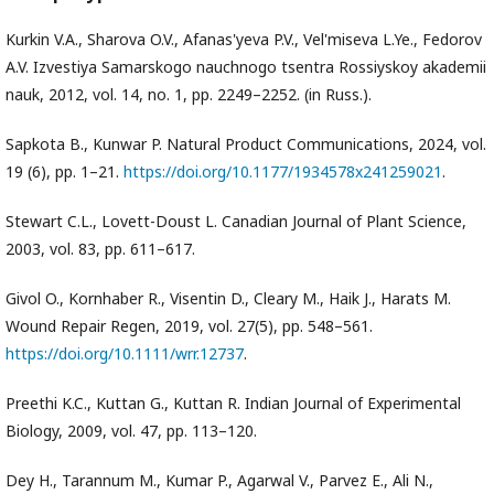
Kurkin V.A., Sharova O.V., Afanas'yeva P.V., Vel'miseva L.Ye., Fedorov
A.V. Izvestiya Samarskogo nauchnogo tsentra Rossiyskoy akademii
nauk, 2012, vol. 14, no. 1, pp. 2249–2252. (in Russ.).
Sapkota B., Kunwar P. Natural Product Communications, 2024, vol.
19 (6), pp. 1–21.
https://doi.org/10.1177/1934578x241259021
.
Stewart C.L., Lovett-Doust L. Canadian Journal of Plant Science,
2003, vol. 83, pp. 611–617.
Givol O., Kornhaber R., Visentin D., Cleary M., Haik J., Harats M.
Wound Repair Regen, 2019, vol. 27(5), pp. 548–561.
https://doi.org/10.1111/wrr.12737
.
Preethi K.C., Kuttan G., Kuttan R. Indian Journal of Experimental
Biology, 2009, vol. 47, pp. 113–120.
Dey H., Tarannum M., Kumar P., Agarwal V., Parvez E., Ali N.,