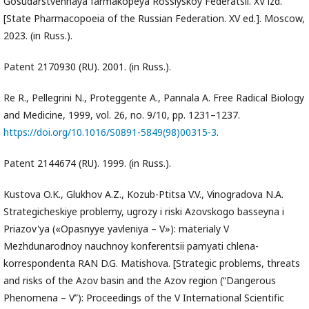
Gosudarstvennaya farmakopeya Rossiyskoy Federatsii. XV izd.
[State Pharmacopoeia of the Russian Federation. XV ed.]. Moscow,
2023. (in Russ.).
Patent 2170930 (RU). 2001. (in Russ.).
Re R., Pellegrini N., Proteggente A., Pannala A. Free Radical Biology
and Medicine, 1999, vol. 26, no. 9/10, pp. 1231–1237.
https://doi.org/10.1016/S0891-5849(98)00315-3
.
Patent 2144674 (RU). 1999. (in Russ.).
Kustova O.K., Glukhov A.Z., Kozub-Ptitsa V.V., Vinogradova N.A.
Strategicheskiye problemy, ugrozy i riski Azovskogo basseyna i
Priazov'ya («Opasnyye yavleniya – V»): materialy V
Mezhdunarodnoy nauchnoy konferentsii pamyati chlena-
korrespondenta RAN D.G. Matishova. [Strategic problems, threats
and risks of the Azov basin and the Azov region (“Dangerous
Phenomena – V”): Proceedings of the V International Scientific