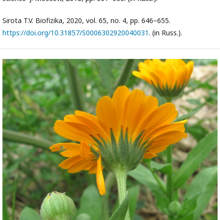
Sirota T.V. Biofizika, 2020, vol. 65, no. 4, pp. 646–655.
https://doi.org/10.31857/S0006302920040031
. (in Russ.).