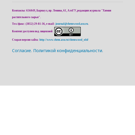
Контакты: 656049, Барнаул, пр. Ленина, 61, АлтГУ, редакция журнала "Химия
растительного сырья".
Тел./факс: (3852) 29-81-36, e-mail:
journal@chemwood.asu.ru
.
Контент доступен под лицензией
Старая версия сайта:
http://www.chem.asu.ru/chemwood_old/
Cогласие.
Политикой конфиденциальности.