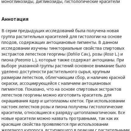
моногликозиды, дигликозиды, гистологические красители
Аннотация
В серии предыдущих исследований была получена новая
группа растительных красителей для гистологии на основе
плодов, содержащих антоциановые пигменты. В данном
исследовании изучены тинкториальные свойства спиртовых
экстрактов лепестков георгины (
Dahlia
Cav.), розы (
Rosa
L.) и
пиона (
Paeonia
L.), которые также содержат антоцианы. При
выборе указанной группы растений основное внимание было
уделено доступности растительного сырья, крупным
размерам лепестков, облегчающим сбор, и наличию красной
окраски, ассоциирующейся с наличием антоциановых
пигментов. Показано, что на основе спиртовых экстрактов
лепестков георгины можно изготовить краситель для
окрашивания ядер и цитоплазмы клеток. При использовании
настоек лепестков розы и пиона получены гистологические
красители, относящиеся к разряду цитоплазматических. Все
новые красители можно назвать протравными, так как их
красящие свойства проявляются при использовании
железного купороса, вступающего в реакции с растительными