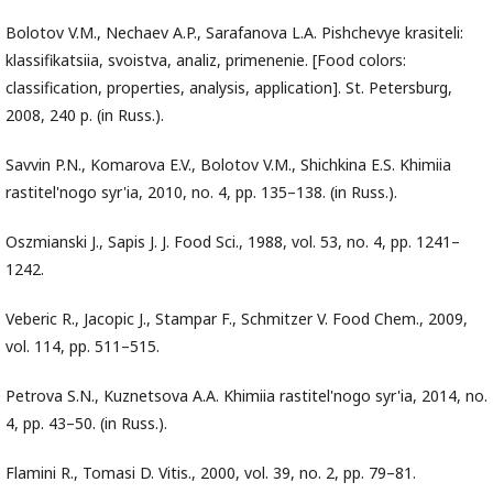
Bolotov V.M., Nechaev A.P., Sarafanova L.A. Pishchevye krasiteli:
klassifikatsiia, svoistva, analiz, primenenie. [Food colors:
classification, properties, analysis, application]. St. Petersburg,
2008, 240 p. (in Russ.).
Savvin P.N., Komarova E.V., Bolotov V.M., Shichkina E.S. Khimiia
rastitel'nogo syr'ia, 2010, no. 4, pp. 135–138. (in Russ.).
Oszmianski J., Sapis J. J. Food Sci., 1988, vol. 53, no. 4, pp. 1241–
1242.
Veberic R., Jacopic J., Stampar F., Schmitzer V. Food Chem., 2009,
vol. 114, pp. 511–515.
Petrova S.N., Kuznetsova A.A. Khimiia rastitel'nogo syr'ia, 2014, no.
4, pp. 43–50. (in Russ.).
Flamini R., Tomasi D. Vitis., 2000, vol. 39, no. 2, pp. 79–81.