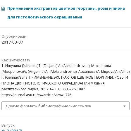
Применение экстрактов цветков георгины, розы и пиона
для гистологического окрашивания
Опубликован
2017-03-07
Как цитировать
1. Ишунина (Ishunina)Т. (Tat’jana) А. (Aleksandrovna), Моспанова
(Mospanova)А. (Angelina) А. (Aleksandrovna), Архипова (Arkhipova)А. (Alina)
Г. (Gennad’evna) ПРИМЕНЕНИЕ ЭКСТРАКТОВ ЦВЕТКОВ ГЕОРГИНЫ, РОЗЫ И
ПИОНА ДЛЯ ГИСТОЛОГИЧЕСКОГО ОКРАШИВАНИЯ // Химия
растительного сырья, 2017. № 3. С. 221-226. URL:
https://journal.asu.ru/cw/article/view/1776.
Другие форматы библиографических ссылок
Выпуск
№ 3 (2017)