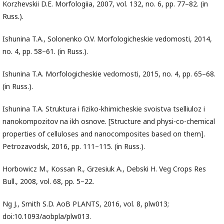
Korzhevskii D.E. Morfologiia, 2007, vol. 132, no. 6, pp. 77–82. (in
Russ.).
Ishunina T.A., Solonenko O.V. Morfologicheskie vedomosti, 2014,
no. 4, pp. 58–61. (in Russ.).
Ishunina T.A. Morfologicheskie vedomosti, 2015, no. 4, pp. 65–68.
(in Russ.).
Ishunina T.A. Struktura i fiziko-khimicheskie svoistva tselliuloz i
nanokompozitov na ikh osnove. [Structure and physi-co-chemical
properties of celluloses and nanocomposites based on them].
Petrozavodsk, 2016, pp. 111–115. (in Russ.).
Horbowicz M., Kossan R., Grzesiuk A., Debski H. Veg Crops Res
Bull., 2008, vol. 68, pp. 5–22.
Ng J., Smith S.D. AoB PLANTS, 2016, vol. 8, plw013;
doi:10.1093/aobpla/plw013.