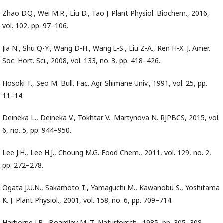
Zhao D.Q., Wei M.R., Liu D., Tao J. Plant Physiol. Biochem., 2016,
vol. 102, pp. 97–106.
Jia N., Shu Q-Y., Wang D-H., Wang L-S., Liu Z-A., Ren H-X. J. Amer.
Soc. Hort. Sci., 2008, vol. 133, no. 3, pp. 418–426.
Hosoki T., Seo M. Bull. Fac. Agr. Shimane Univ., 1991, vol. 25, pp.
11–14.
Deineka L., Deineka V., Tokhtar V., Martynova N. RJPBCS, 2015, vol.
6, no. 5, pp. 944–950.
Lee J.H., Lee H.J., Choung M.G. Food Chem., 2011, vol. 129, no. 2,
pp. 272–278.
Ogata J.U.N., Sakamoto T., Yamaguchi M., Kawanobu S., Yoshitama
K. J. Plant Physiol., 2001, vol. 158, no. 6, pp. 709–714.
Harborne J.B., Boardley M. Z. Naturforsch., 1985, pp. 305–308.