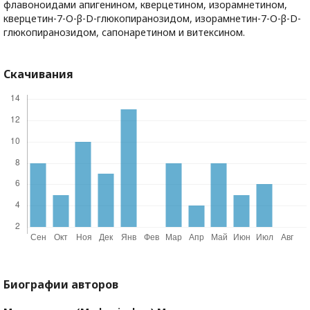
флавоноидами апигенином, кверцетином, изорамнетином,
кверцетин-7-О-β-D-глюкопиранозидом, изорамнетин-7-О-β-D-
глюкопиранозидом, сапонаретином и витексином.
Скачивания
Биографии авторов