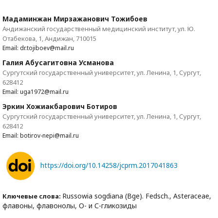
Мадаминжан Мирзажанович Тожибоев
Андижанский государственный медицинский институт, ул. Ю.
Отабекова, 1, Андижан, 710015
Email: dr.tojiboev@mail.ru
Галия Абусагитовна Усманова
Сургутский государственный университет, ул. Ленина, 1, Сургут,
628412
Email: uga1972@mail.ru
Эркин Хожиакбарович Ботиров
Сургутский государственный университет, ул. Ленина, 1, Сургут,
628412
Email: botirov-nepi@mail.ru
https://doi.org/10.14258/jcprm.2017041863
Russowia sogdiana (Bge). Fedsch., Asteraceae,
Ключевые слова:
флавоны, флавонолы, О- и С-гликозиды