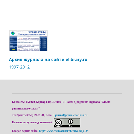
Архив журнала на сайте elibrary.ru
1997-2012
Контакты: 656049, Барнаул, пр. Ленина, 61, АлтГУ, редакция журнала "Химия
растительного сырья".
Тел./факс: (3852) 29-81-36, e-mail:
journal@chemwood.asu.ru
.
Контент доступен под лицензией
Старая версия сайта:
http://www.chem.asu.ru/chemwood_old/