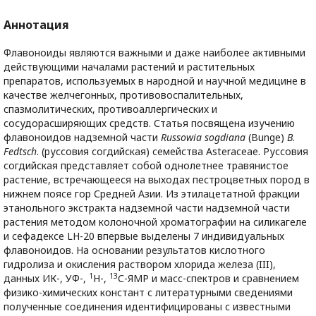
Аннотация
Флавоноиды являются важными и даже наиболее активными
действующими началами растений и растительных
препаратов, используемых в народной и научной медицине в
качестве желчегонных, противовоспалительных,
спазмолитических, противоаллергических и
сосудорасширяющих средств. Статья посвящена изучению
флавоноидов надземной части
Russowia sogdiana
(Bunge)
B
.
Fedtsch
. (руссовия согдийская) семейства Asteraceae. Руссовия
согдийская представляет собой однолетнее травянистое
растение, встречающееся на выходах пестроцветных пород в
нижнем поясе гор Средней Азии. Из этилацетатной фракции
этанольного экстракта надземной части надземной части
растения методом колоночной хроматографии на силикагеле
и сефадексе LH-20 впервые выделены 7 индивидуальных
флавоноидов. На основании результатов кислотного
гидролиза и окисления раствором хлорида железа (III),
1
13
данных ИК-, УФ-,
Н-,
С-ЯМР и масс-спектров и сравнением
физико-химических констант с литературными сведениями
полученные соединения идентифицированы с известными