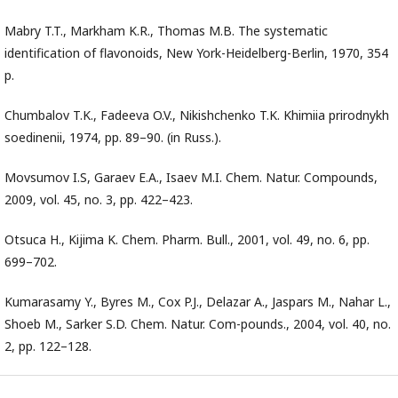
Mabry T.T., Markham K.R., Thomas M.B. The systematic
identification of flavonoids, New York-Heidelberg-Berlin, 1970, 354
p.
Chumbalov T.K., Fadeeva O.V., Nikishchenko T.K. Khimiia prirodnykh
soedinenii, 1974, pp. 89–90. (in Russ.).
Movsumov I.S, Garaev E.A., Isaev M.I. Chem. Natur. Compounds,
2009, vol. 45, no. 3, pp. 422–423.
Otsuca H., Kijima K. Chem. Pharm. Bull., 2001, vol. 49, no. 6, pp.
699–702.
Kumarasamy Y., Byres M., Cox P.J., Delazar A., Jaspars M., Nahar L.,
Shoeb M., Sarker S.D. Chem. Natur. Com-pounds., 2004, vol. 40, no.
2, pp. 122–128.