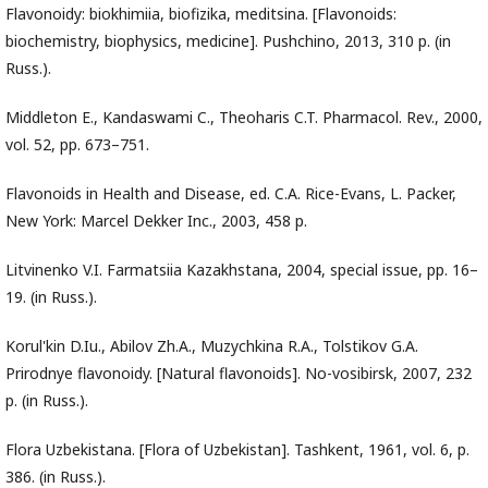
Flavonoidy: biokhimiia, biofizika, meditsina. [Flavonoids:
biochemistry, biophysics, medicine]. Pushchino, 2013, 310 p. (in
Russ.).
Middleton E., Kandaswami C., Theoharis C.T. Pharmacol. Rev., 2000,
vol. 52, pp. 673–751.
Flavonoids in Health and Disease, ed. C.A. Rice-Evans, L. Packer,
New York: Marcel Dekker Inc., 2003, 458 p.
Litvinenko V.I. Farmatsiia Kazakhstana, 2004, special issue, pp. 16–
19. (in Russ.).
Korul'kin D.Iu., Abilov Zh.A., Muzychkina R.A., Tolstikov G.A.
Prirodnye flavonoidy. [Natural flavonoids]. No-vosibirsk, 2007, 232
p. (in Russ.).
Flora Uzbekistana. [Flora of Uzbekistan]. Tashkent, 1961, vol. 6, p.
386. (in Russ.).