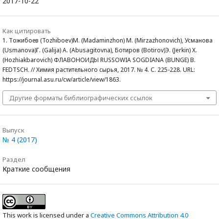
2017-10-22
Как цитировать
1. Тожибоев (Tozhiboev)М. (Madaminzhon) М. (Mirzazhonovich), Усманова
(Usmanova)Г. (Galija) А. (Abusagitovna), Ботиров (Botirov)Э. (Jerkin) Х.
(Hozhiakbarovich) ФЛАВОНОИДЫ RUSSOWIA SOGDIANA (BUNGE) B.
FEDTSCH. // Химия растительного сырья, 2017. № 4. С. 225-228. URL:
https://journal.asu.ru/cw/article/view/1863.
Другие форматы библиографических ссылок
Выпуск
№ 4 (2017)
Раздел
Краткие сообщения
This work is licensed under a
Creative Commons Attribution 4.0