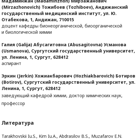
Мадаминжан (Madaminzhon) Мирзажанович
(Mirzazhonovich) Тожибоев (Tozhiboev),
Андижанский
государственный медицинский институт, ул. Ю.
Отабекова, 1, Андижан, 710015
доцент кафедры бионеорганической, биоорганической
и биологической химии
Галия (Galija) Абусагитовна (Abusagitovna) Усманова
(Usmanova),
Сургутский государственный университет,
ул. Ленина, 1, Сургут, 628412
аспирант
Эркин (Jerkin) Хожиакбарович (Hozhiakbarovich) Ботиров
(Botirov),
Сургутский государственный университет, ул.
Ленина, 1, Сургут, 628412
заведующий кафедрой химии, доктор химических наук,
профессор
Литература
Tarakhovskii Iu.S., Kim Iu.A., Abdrasilov B.S., Muzafarov E.N.