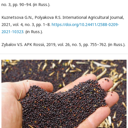
no. 3, pp. 90–94. (in Russ.).
Kuznetsova G.N., Polyakova R.S. International Agricultural Journal,
2021, vol. 4, no. 3, pp. 1–8.
https://doi.org/10.24411/2588-0209-
2021-10323
. (in Russ.).
Zybalov V.S. APK Rossii, 2019, vol. 26, no. 5, pp. 755–762. (in Russ.).