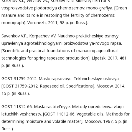
Korzhov S.I., Verzilov V.V., Korolev N.N. Sideraty i ikh rol' v
vosproizvodstve plodorodiya chernozemov: mono-grafiya. [Green
manure and its role in restoring the fertility of chernozems:
monograph]. Voronezh, 2011, 98 p. (in Russ.).
Savenkov V.P., Korpachev V.V. Nauchno-prakticheskiye osnovy
upravleniya agrotekhnologiyami proizvodstva ya-rovogo rapsa.
[Scientific and practical foundations of managing agricultural
technologies for spring rapeseed produc-tion]. Lipetsk, 2017, 461
p. (in Russ.).
GOST 31759-2012. Maslo rapsovoye. Tekhnicheskiye usloviya.
[GOST 31759-2012. Rapeseed oil. Specifications]. Moscow, 2014,
15 p. (in Russ.).
GOST 11812-66. Masla rastitel'nyye. Metody opredeleniya vlagi i
letuchikh veshchestv. [GOST 11812-66. Vegetable oils. Methods for
determining moisture and volatile matter]. Moscow, 1967, 5 p. (in
Russ.).