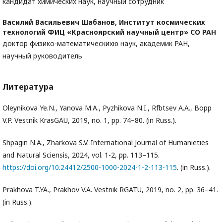
кандидат химических наук, научный сотрудник
Василий Васильевич Шабанов,
Институт космических
технологий ФИЦ «Красноярский научный центр» СО РАН
доктор физико-математическихю наук, академик РАН,
научный руководитель
Литература
Oleynikova Ye.N., Yanova M.A., Pyzhikova N.I., Rfbtsev A.A., Bopp
V.P. Vestnik KrasGAU, 2019, no. 1, pp. 74–80. (in Russ.).
Shpagin N.A., Zharkova S.V. International Journal of Humanieties
and Natural Sciensis, 2024, vol. 1-2, pp. 113–115.
https://doi.org/10.24412/2500-1000-2024-1-2-113-115
. (in Russ.).
Prakhova T.YA., Prakhov V.A. Vestnik RGATU, 2019, no. 2, pp. 36–41.
(in Russ.).