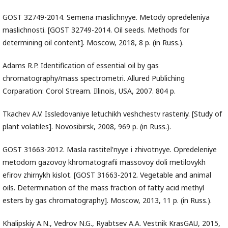
GOST 32749-2014. Semena maslichnyye. Metody opredeleniya
maslichnosti. [GOST 32749-2014. Oil seeds. Methods for
determining oil content]. Moscow, 2018, 8 p. (in Russ.).
Adams R.P. Identification of essential oil by gas
chromatography/mass spectrometri. Allured Publiching
Corparation: Corol Stream. Illinois, USA, 2007. 804 p.
Tkachev A.V. Issledovaniye letuchikh veshchestv rasteniy. [Study of
plant volatiles]. Novosibirsk, 2008, 969 p. (in Russ.).
GOST 31663-2012. Masla rastitel'nyye i zhivotnyye. Opredeleniye
metodom gazovoy khromatografii massovoy doli metilovykh
efirov zhirnykh kislot. [GOST 31663-2012. Vegetable and animal
oils. Determination of the mass fraction of fatty acid methyl
esters by gas chromatography]. Moscow, 2013, 11 p. (in Russ.).
Khalipskiy A.N., Vedrov N.G., Ryabtsev A.A. Vestnik KrasGAU, 2015,