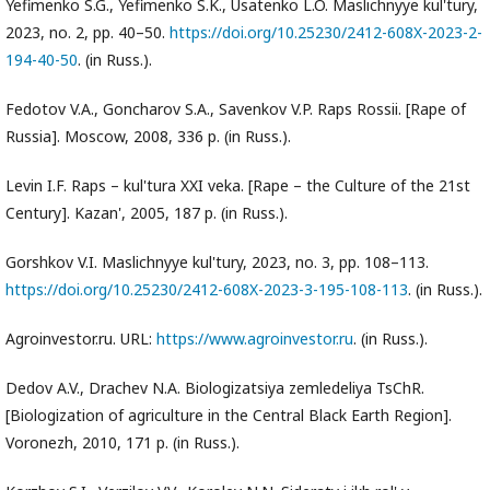
Yefimenko S.G., Yefimenko S.K., Usatenko L.O. Maslichnyye kul'tury,
2023, no. 2, pp. 40–50.
https://doi.org/10.25230/2412-608X-2023-2-
194-40-50
. (in Russ.).
Fedotov V.A., Goncharov S.A., Savenkov V.P. Raps Rossii. [Rape of
Russia]. Moscow, 2008, 336 p. (in Russ.).
Levin I.F. Raps – kul'tura XXI veka. [Rape – the Culture of the 21st
Century]. Kazan', 2005, 187 p. (in Russ.).
Gorshkov V.I. Maslichnyye kul'tury, 2023, no. 3, pp. 108–113.
https://doi.org/10.25230/2412-608X-2023-3-195-108-113
. (in Russ.).
Agroinvestor.ru. URL:
https://www.agroinvestor.ru
. (in Russ.).
Dedov A.V., Drachev N.A. Biologizatsiya zemledeliya TsChR.
[Biologization of agriculture in the Central Black Earth Region].
Voronezh, 2010, 171 p. (in Russ.).