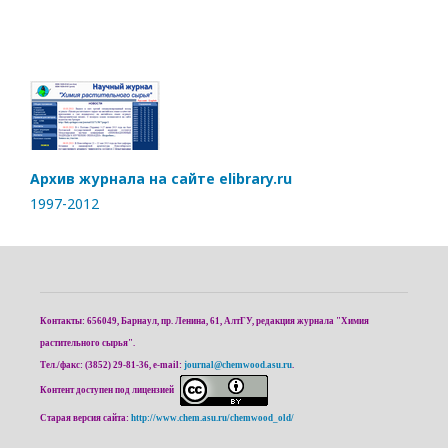
Архив журнала на сайте elibrary.ru
1997-2012
Контакты: 656049, Барнаул, пр. Ленина, 61, АлтГУ, редакция журнала "Химия
растительного сырья".
Тел./факс: (3852) 29-81-36, e-mail:
journal@chemwood.asu.ru
.
Контент доступен под лицензией
Старая версия сайта:
http://www.chem.asu.ru/chemwood_old/