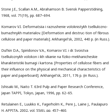
Stone J.E., Scallan A.M., Abrahamson B. Svensk Papperstidning,
1968, vol. 71(19), pp. 687–694.
Komarov V.I. Deformatsiia i razrushenie voloknistykh tselliulozno-
bumazhnykh materialov. [Deformation and destruc-tion of fibrous
cellulose and paper materials]. Arkhangel'sk, 2002, 440 p. (in Russ.).
Dul'kin D.A., Spiridonov V.A., Komarov V.I. i dr. Svoistva
tselliuloznykh volokon i ikh vliianie na fiziko-mekhanicheskie
kharakteristiki bumagi i kartona. [Properties of cellulose fibers and
their influence on the physical and mechanical characteristics of
paper and paperboard]. Arkhangel'sk, 2011, 176 p. (in Russ.).
Ishisaki M., Naito T. 63rd Pulp and Paper Research Conference,
Japan TAPPI, Tokyo, Japan, 1996, pp. 62–65.
Retulainen E., Luukko K., Fagerholm K., Pere J., Laine J., Paulapuro
H. APPITA, 2002, vol. 55(6), pp. 457–460.