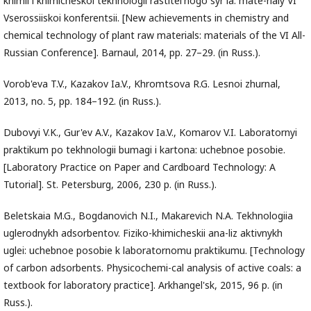
khimii i khimicheskoi tekhnologii rastitel'nogo syr'ia: mate-rialy VI
Vserossiiskoi konferentsii. [New achievements in chemistry and
chemical technology of plant raw materials: materials of the VI All-
Russian Conference]. Barnaul, 2014, pp. 27–29. (in Russ.).
Vorob'eva T.V., Kazakov Ia.V., Khromtsova R.G. Lesnoi zhurnal,
2013, no. 5, pp. 184–192. (in Russ.).
Dubovyi V.K., Gur'ev A.V., Kazakov Ia.V., Komarov V.I. Laboratornyi
praktikum po tekhnologii bumagi i kartona: uchebnoe posobie.
[Laboratory Practice on Paper and Cardboard Technology: A
Tutorial]. St. Petersburg, 2006, 230 p. (in Russ.).
Beletskaia M.G., Bogdanovich N.I., Makarevich N.A. Tekhnologiia
uglerodnykh adsorbentov. Fiziko-khimicheskii ana-liz aktivnykh
uglei: uchebnoe posobie k laboratornomu praktikumu. [Technology
of carbon adsorbents. Physicochemi-cal analysis of active coals: a
textbook for laboratory practice]. Arkhangel'sk, 2015, 96 p. (in
Russ.).