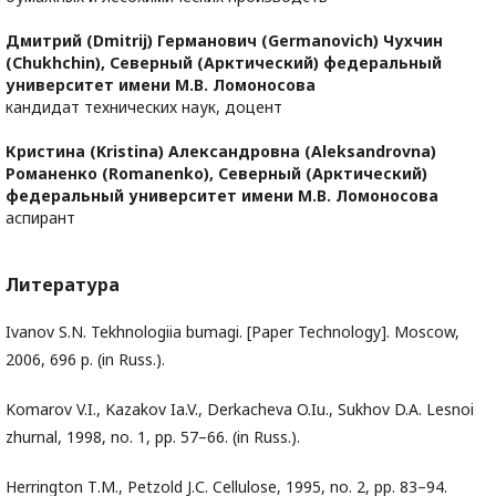
Дмитрий (Dmitrij) Германович (Germanovich) Чухчин
(Chukhchin),
Северный (Арктический) федеральный
университет имени М.В. Ломоносова
кандидат технических наук, доцент
Кристина (Kristina) Александровна (Аleksandrovna)
Романенко (Romanenko),
Северный (Арктический)
федеральный университет имени М.В. Ломоносова
аспирант
Литература
Ivanov S.N. Tekhnologiia bumagi. [Paper Technology]. Moscow,
2006, 696 p. (in Russ.).
Komarov V.I., Kazakov Ia.V., Derkacheva O.Iu., Sukhov D.A. Lesnoi
zhurnal, 1998, no. 1, pp. 57–66. (in Russ.).
Herrington Т.M., Petzold J.С. Cellulose, 1995, no. 2, pp. 83–94.