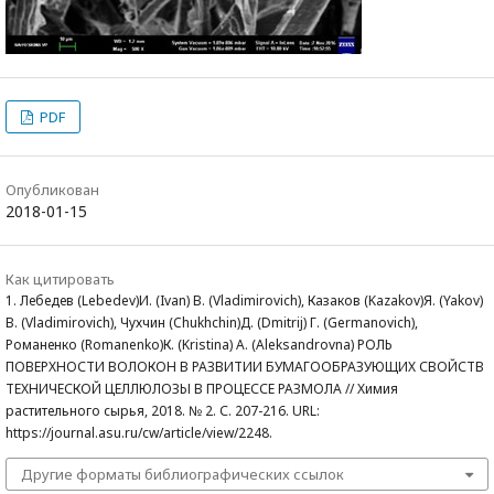
PDF
Опубликован
2018-01-15
Как цитировать
1. Лебедев (Lebedev)И. (Ivan) В. (Vladimirovich), Казаков (Kazakov)Я. (Yakov)
В. (Vladimirovich), Чухчин (Chukhchin)Д. (Dmitrij) Г. (Germanovich),
Романенко (Romanenko)К. (Kristina) А. (Аleksandrovna) РОЛЬ
ПОВЕРХНОСТИ ВОЛОКОН В РАЗВИТИИ БУМАГООБРАЗУЮЩИХ СВОЙСТВ
ТЕХНИЧЕСКОЙ ЦЕЛЛЮЛОЗЫ В ПРОЦЕССЕ РАЗМОЛА // Химия
растительного сырья, 2018. № 2. С. 207-216. URL:
https://journal.asu.ru/cw/article/view/2248.
Другие форматы библиографических ссылок