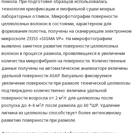
помола. При подготовке образцов использовалась
технология криофиксации и лиофильной сушки мокрых
лабораторных отливок. Микрофотографии поверхности
целлюлозных волокон в состоянии, характерном для
формования полотна, получены на сканирующем электронном
микроскопе ZEISS «SIGMA VP». На микрофотографиях
выявлено заметное развитие поверхности целлюлозных
волокон в процессе размола, проявляющееся в увеличении
количества микрофибрилл на поверхности. Количественные
данные получены на автоматическом анализаторе величины
удельной поверхности ASAP. Визуально фиксируемое
увеличение поверхности при размоле технической целлюлозы
подтверждено количественно: величина удельной
2
поверхности возросла от 2 м
/г для целлюлозы после
2
роспуска до 4–6 м
/г после размола до 60 °ШР. Удаление
лигнина из целлюлозы способствует более интенсивному
развитию поверхности при размоле.