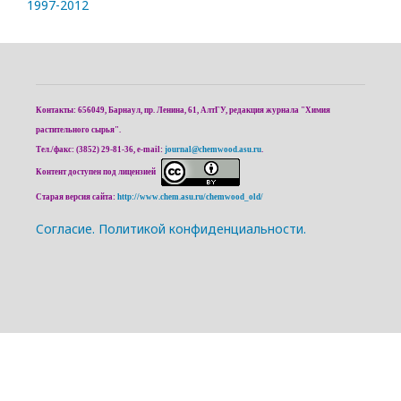
1997-2012
Контакты: 656049, Барнаул, пр. Ленина, 61, АлтГУ, редакция журнала "Химия
растительного сырья".
Тел./факс: (3852) 29-81-36, e-mail:
journal@chemwood.asu.ru
.
Контент доступен под лицензией
Старая версия сайта:
http://www.chem.asu.ru/chemwood_old/
Cогласие.
Политикой конфиденциальности.