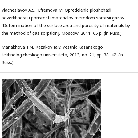
Viacheslavov A.S., Efremova M. Opredelenie ploshchadi
poverkhnosti i poristosti materialov metodom sorbtsii gazov.
[Determination of the surface area and porosity of materials by
the method of gas sorption]. Moscow, 2011, 65 p. (in Russ.).
Manakhova T.N, Kazakov Ia.V. Vestnik Kazanskogo
tekhnologicheskogo universiteta, 2013, no. 21, pp. 38–42. (in
Russ.).