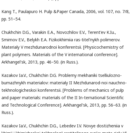
Kang T., Paulapuro H. Pulp &Paper Canada, 2006, vol. 107, no. 7/8,
pp. 51–54.
Chukhchin D.G., Varakin E.A., Novozhilov E.V., Terent'ev K.Iu.,
Smirnov E.V., Belykh E.A. Fizikokhimiia ras-titel'nykh polimerov.
Materialy V mezhdunarodnoi konferentsii. [Physicochemistry of
plant polymers. Materials of the V international conference].
Arkhangel'sk, 2013, pp. 46–50. (in Russ.).
Kazakov Ia.V., Chukhchin D.G. Problemy mekhaniki tselliulozno-
bumazhnykh materialov: materialy II Mezhdunarod-noi nauchno-
tekhnologicheskoi konferentsii. [Problems of mechanics of pulp
and paper materials: materials of the II In-ternational Scientific
and Technological Conference]. Arkhangel'sk, 2013, pp. 56–63. (in
Russ.).
Kazakov Ia.V., Chukhchin D.G., Lebedev I.V. Novye dostizheniia v