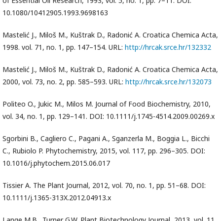
of Essential Oil Research, 1993, vol. 5, no. 1, pp. 7–11. DOI:
10.1080/10412905.1993.9698163
Mastelić J., Miloš M., Kuštrak D., Radonić A. Croatica Chemica Acta,
1998. vol. 71, no. 1, pp. 147–154. URL:
http://hrcak.srce.hr/132332
Mastelić J., Miloš M., Kuštrak D., Radonić A. Croatica Chemica Acta,
2000, vol. 73, no. 2, pp. 585–593. URL:
http://hrcak.srce.hr/132073
Politeo O., Jukic M., Milos M. Journal of Food Biochemistry, 2010,
vol. 34, no. 1, pp. 129–141. DOI: 10.1111/j.1745-4514.2009.00269.x
Sgorbini B., Cagliero C., Pagani A., Sganzerla M., Boggia L., Bicchi
C., Rubiolo P. Phytochemistry, 2015, vol. 117, pp. 296–305. DOI:
10.1016/j.phytochem.2015.06.017
Tissier A. The Plant Journal, 2012, vol. 70, no. 1, pp. 51–68. DOI:
10.1111/j.1365-313X.2012.04913.x
Lange M.B., Turner G.W. Plant Biotechnology Journal, 2013, vol. 11,