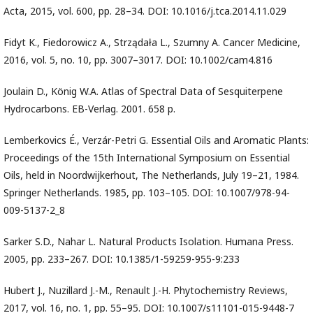
Acta, 2015, vol. 600, pp. 28–34. DOI: 10.1016/j.tca.2014.11.029
Fidyt K., Fiedorowicz A., Strządała L., Szumny A. Cancer Medicine,
2016, vol. 5, no. 10, pp. 3007–3017. DOI: 10.1002/cam4.816
Joulain D., König W.A. Atlas of Spectral Data of Sesquiterpene
Hydrocarbons. EB-Verlag. 2001. 658 p.
Lemberkovics É., Verzár-Petri G. Essential Oils and Aromatic Plants:
Proceedings of the 15th International Symposium on Essential
Oils, held in Noordwijkerhout, The Netherlands, July 19–21, 1984.
Springer Netherlands. 1985, pp. 103–105. DOI: 10.1007/978-94-
009-5137-2_8
Sarker S.D., Nahar L. Natural Products Isolation. Humana Press.
2005, pp. 233–267. DOI: 10.1385/1-59259-955-9:233
Hubert J., Nuzillard J.-M., Renault J.-H. Phytochemistry Reviews,
2017, vol. 16, no. 1, pp. 55–95. DOI: 10.1007/s11101-015-9448-7