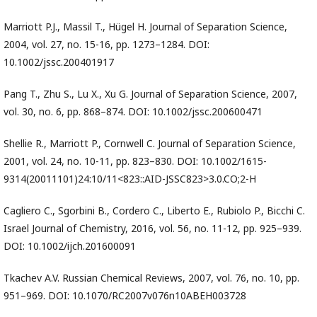
Marriott P.J., Massil T., Hügel H. Journal of Separation Science,
2004, vol. 27, no. 15-16, pp. 1273–1284. DOI:
10.1002/jssc.200401917
Pang T., Zhu S., Lu X., Xu G. Journal of Separation Science, 2007,
vol. 30, no. 6, pp. 868–874. DOI: 10.1002/jssc.200600471
Shellie R., Marriott P., Cornwell C. Journal of Separation Science,
2001, vol. 24, no. 10-11, pp. 823–830. DOI: 10.1002/1615-
9314(20011101)24:10/11<823::AID-JSSC823>3.0.CO;2-H
Cagliero C., Sgorbini B., Cordero C., Liberto E., Rubiolo P., Bicchi C.
Israel Journal of Chemistry, 2016, vol. 56, no. 11-12, pp. 925–939.
DOI: 10.1002/ijch.201600091
Tkachev A.V. Russian Chemical Reviews, 2007, vol. 76, no. 10, pp.
951–969. DOI: 10.1070/RC2007v076n10ABEH003728