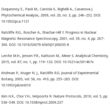
Duquesnoy E., Paoli M., Castola V., Bighelli A., Casanova J.
Phytochemical Analysis, 2009, vol. 20, no. 3, pp. 246–252. DOI:
10.1002/pca.1121
Ratcliffe R.G., Roscher A., Shachar-Hill Y. Progress in Nuclear
Magnetic Resonance Spectroscopy, 2001, vol. 39, no. 4, pp. 267–
300. DOI: 10.1016/S0079-6565(01)00035-8
Lerche M.H., Jensen P.R., Karlsson M., Meier S. Analytical Chemistry,
2015, vol. 87, no. 1, pp. 119–132. DOI: 10.1021/ac501467x
Krishnan P., Kruger N. J., Ratcliffe R.G. Journal of Experimental
Botany, 2005, vol. 56, no. 410, pp. 255–265. DOI:
10.1093/jxb/eri010
Kim H.K., Choi Y.H., Verpoorte R. Nature Protocols, 2010, vol. 5, pp.
536–549. DOI: 10.1038/nprot.2009.237