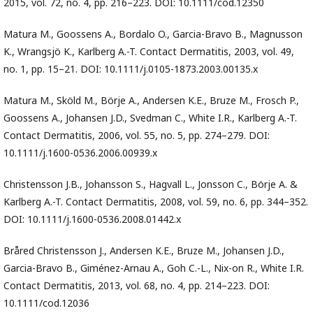
2015, vol. 72, no. 4, pp. 216–223. DOI: 10.1111/cod.12350
Matura M., Goossens A., Bordalo O., Garcia-Bravo B., Magnusson
K., Wrangsjö K., Karlberg A.-T. Contact Dermatitis, 2003, vol. 49,
no. 1, pp. 15–21. DOI: 10.1111/j.0105-1873.2003.00135.x
Matura M., Sköld M., Börje A., Andersen K.E., Bruze M., Frosch P.,
Goossens A., Johansen J.D., Svedman C., White I.R., Karlberg A.-T.
Contact Dermatitis, 2006, vol. 55, no. 5, pp. 274–279. DOI:
10.1111/j.1600-0536.2006.00939.x
Christensson J.B., Johansson S., Hagvall L., Jonsson C., Börje A. &
Karlberg A.-T. Contact Dermatitis, 2008, vol. 59, no. 6, pp. 344–352.
DOI: 10.1111/j.1600-0536.2008.01442.x
Bråred Christensson J., Andersen K.E., Bruze M., Johansen J.D.,
Garcia-Bravo B., Giménez-Arnau A., Goh C.-L., Nix-on R., White I.R.
Contact Dermatitis, 2013, vol. 68, no. 4, pp. 214–223. DOI:
10.1111/cod.12036