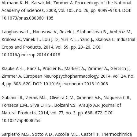
Altmann K.-H., Karsak M., Zimmer A. Proceedings of the National
Academy of Sciences, 2008, vol. 105, no. 26, pp. 9099–9104. DOI:
10.1073/pnas.0803601105
Langhasova L., Hanusova V., Rezek J., Stohanslova B., Ambroz M.,
Kralova V., Vanek T., Lou J. D., Yun Z. L., Yang J., Skalova L. Industrial
Crops and Products, 2014, vol. 59, pp. 20–26. DOI:
10.1016/j.indcrop.2014.04.018
Klauke A.-L., Racz I., Pradier B., Markert A., Zimmer A., Gertsch J.,
Zimmer A. European Neuropsychopharmacology, 2014, vol. 24, no.
4, pp. 608–620. DOI: 10.1016/j.euroneuro.2013.10.008
Gubiani J.R., Zeraik M.L., Oliveira C.M., Ximenes V.F., Nogueira C.R.,
Fonseca L.M., Silva D.H.S., Bolzani V.S., Araujo A.R. Journal of
Natural Products, 2014, vol. 77, no. 3, pp. 668–672. DOI:
10.1021/np400825s
Sarpietro M.G., Sotto A.D., Accolla M.L., Castelli F. Thermochimica