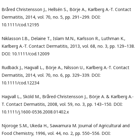
Bråred Christensson J., Hellsén S., Börje A., Karlberg A.-T. Contact
Dermatitis, 2014, vol. 70, no. 5, pp. 291–299. DOI:
10.1111/cod.12195
Niklasson I.B., Delaine T., Islam M.N., Karlsson R., Luthman K.,
Karlberg A.-T. Contact Dermatitis, 2013, vol. 68, no. 3, pp. 129–138.
DOI: 10.1111/cod.12009
Rudbäck J., Hagvall L., Börje A., Nilsson U., Karlberg A.-T. Contact
Dermatitis, 2014, vol. 70, no. 6, pp. 329–339. DOI:
10.1111/cod.12234
Hagvall L., Sköld M., Bråred-Christensson J., Börje A. & Karlberg A.-
T. Contact Dermatitis, 2008, vol. 59, no. 3, pp. 143–150. DOI:
10.1111/j.1600-0536.2008.01402.x
Njoroge S.M., Ukeda H., Sawamura M. Journal of Agricultural and
Food Chemistry, 1996, vol. 44, no. 2, pp. 550–556. DOI: