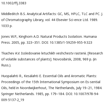
10.1002/ffj.3383
Middleditch B.S. Analytical Artifacts: GC, MS, HPLC, TLC and PC. J.
of Chromatography Library, vol. 44 Elsevier Sci-ence Ltd. 1989.
1033 p.
Jones W.P., Kinghorn A.D. Natural Products Isolation. Humana
Press. 2005, pp. 323–351. DOI: 10.1385/1-59259-955-9:323
Tkachev A.V. Issledovanie letuchikh veshchestv rastenii. [Research
of volatile substances of plants]. Novosibirsk, 2008, 969 p. (in
Russ.).
Huopalahti R., Kesälahti E. Essential Oils and Aromatic Plants:
Proceedings of the 15th International Symposium on Es-sential
Oils, held in Noordwijkerhout, The Netherlands, July 19–21, 1984.
Springer Netherlands. 1985, pp. 179–184. DOI: 10.1007/978-94-
009-5137-2_19