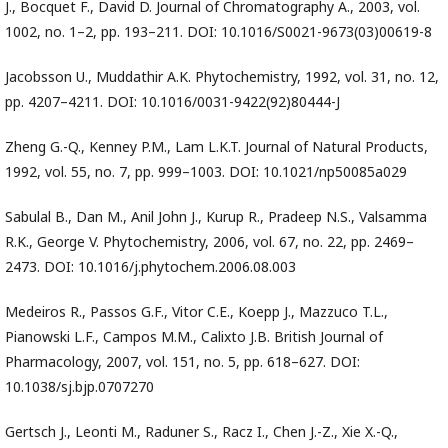
J., Bocquet F., David D. Journal of Chromatography A., 2003, vol.
1002, no. 1–2, pp. 193–211. DOI: 10.1016/S0021-9673(03)00619-8
Jacobsson U., Muddathir A.K. Phytochemistry, 1992, vol. 31, no. 12,
pp. 4207–4211. DOI: 10.1016/0031-9422(92)80444-J
Zheng G.-Q., Kenney P.M., Lam L.K.T. Journal of Natural Products,
1992, vol. 55, no. 7, pp. 999–1003. DOI: 10.1021/np50085a029
Sabulal B., Dan M., Anil John J., Kurup R., Pradeep N.S., Valsamma
R.K., George V. Phytochemistry, 2006, vol. 67, no. 22, pp. 2469–
2473. DOI: 10.1016/j.phytochem.2006.08.003
Medeiros R., Passos G.F., Vitor C.E., Koepp J., Mazzuco T.L.,
Pianowski L.F., Campos M.M., Calixto J.B. British Journal of
Pharmacology, 2007, vol. 151, no. 5, pp. 618–627. DOI:
10.1038/sj.bjp.0707270
Gertsch J., Leonti M., Raduner S., Racz I., Chen J.-Z., Xie X.-Q.,