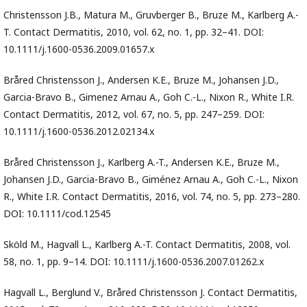
Christensson J.B., Matura M., Gruvberger B., Bruze M., Karlberg A.-
T. Contact Dermatitis, 2010, vol. 62, no. 1, pp. 32–41. DOI:
10.1111/j.1600-0536.2009.01657.x
Bråred Christensson J., Andersen K.E., Bruze M., Johansen J.D.,
Garcia-Bravo B., Gimenez Arnau A., Goh C.-L., Nixon R., White I.R.
Contact Dermatitis, 2012, vol. 67, no. 5, pp. 247–259. DOI:
10.1111/j.1600-0536.2012.02134.x
Bråred Christensson J., Karlberg A.-T., Andersen K.E., Bruze M.,
Johansen J.D., Garcia-Bravo B., Giménez Arnau A., Goh C.-L., Nixon
R., White I.R. Contact Dermatitis, 2016, vol. 74, no. 5, pp. 273–280.
DOI: 10.1111/cod.12545
Sköld M., Hagvall L., Karlberg A.-T. Contact Dermatitis, 2008, vol.
58, no. 1, pp. 9–14. DOI: 10.1111/j.1600-0536.2007.01262.x
Hagvall L., Berglund V., Bråred Christensson J. Contact Dermatitis,