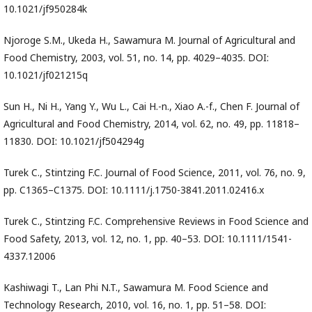
10.1021/jf950284k
Njoroge S.M., Ukeda H., Sawamura M. Journal of Agricultural and
Food Chemistry, 2003, vol. 51, no. 14, pp. 4029–4035. DOI:
10.1021/jf021215q
Sun H., Ni H., Yang Y., Wu L., Cai H.-n., Xiao A.-f., Chen F. Journal of
Agricultural and Food Chemistry, 2014, vol. 62, no. 49, pp. 11818–
11830. DOI: 10.1021/jf504294g
Turek C., Stintzing F.C. Journal of Food Science, 2011, vol. 76, no. 9,
pp. C1365–C1375. DOI: 10.1111/j.1750-3841.2011.02416.x
Turek C., Stintzing F.C. Comprehensive Reviews in Food Science and
Food Safety, 2013, vol. 12, no. 1, pp. 40–53. DOI: 10.1111/1541-
4337.12006
Kashiwagi T., Lan Phi N.T., Sawamura M. Food Science and
Technology Research, 2010, vol. 16, no. 1, pp. 51–58. DOI: