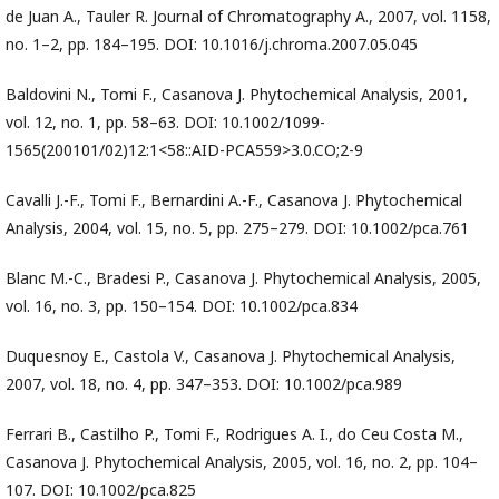
de Juan A., Tauler R. Journal of Chromatography A., 2007, vol. 1158,
no. 1–2, pp. 184–195. DOI: 10.1016/j.chroma.2007.05.045
Baldovini N., Tomi F., Casanova J. Phytochemical Analysis, 2001,
vol. 12, no. 1, pp. 58–63. DOI: 10.1002/1099-
1565(200101/02)12:1<58::AID-PCA559>3.0.CO;2-9
Cavalli J.-F., Tomi F., Bernardini A.-F., Casanova J. Phytochemical
Analysis, 2004, vol. 15, no. 5, pp. 275–279. DOI: 10.1002/pca.761
Blanc M.-C., Bradesi P., Casanova J. Phytochemical Analysis, 2005,
vol. 16, no. 3, pp. 150–154. DOI: 10.1002/pca.834
Duquesnoy E., Castola V., Casanova J. Phytochemical Analysis,
2007, vol. 18, no. 4, pp. 347–353. DOI: 10.1002/pca.989
Ferrari B., Castilho P., Tomi F., Rodrigues A. I., do Ceu Costa M.,
Casanova J. Phytochemical Analysis, 2005, vol. 16, no. 2, pp. 104–
107. DOI: 10.1002/pca.825