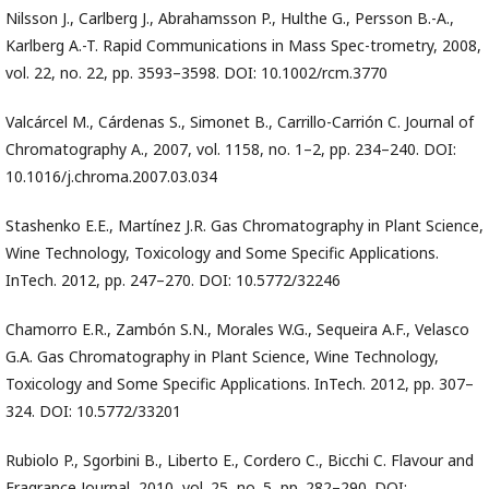
Nilsson J., Carlberg J., Abrahamsson P., Hulthe G., Persson B.-A.,
Karlberg A.-T. Rapid Communications in Mass Spec-trometry, 2008,
vol. 22, no. 22, pp. 3593–3598. DOI: 10.1002/rcm.3770
Valcárcel M., Cárdenas S., Simonet B., Carrillo-Carrión C. Journal of
Chromatography A., 2007, vol. 1158, no. 1–2, pp. 234–240. DOI:
10.1016/j.chroma.2007.03.034
Stashenko E.E., Martínez J.R. Gas Chromatography in Plant Science,
Wine Technology, Toxicology and Some Specific Applications.
InTech. 2012, pp. 247–270. DOI: 10.5772/32246
Chamorro E.R., Zambón S.N., Morales W.G., Sequeira A.F., Velasco
G.A. Gas Chromatography in Plant Science, Wine Technology,
Toxicology and Some Specific Applications. InTech. 2012, pp. 307–
324. DOI: 10.5772/33201
Rubiolo P., Sgorbini B., Liberto E., Cordero C., Bicchi C. Flavour and
Fragrance Journal, 2010, vol. 25, no. 5, pp. 282–290. DOI: