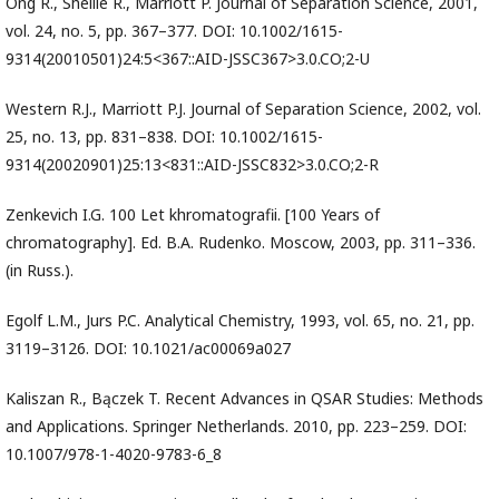
Ong R., Shellie R., Marriott P. Journal of Separation Science, 2001,
vol. 24, no. 5, pp. 367–377. DOI: 10.1002/1615-
9314(20010501)24:5<367::AID-JSSC367>3.0.CO;2-U
Western R.J., Marriott P.J. Journal of Separation Science, 2002, vol.
25, no. 13, pp. 831–838. DOI: 10.1002/1615-
9314(20020901)25:13<831::AID-JSSC832>3.0.CO;2-R
Zenkevich I.G. 100 Let khromatografii. [100 Years of
chromatography]. Ed. B.A. Rudenko. Moscow, 2003, pp. 311–336.
(in Russ.).
Egolf L.M., Jurs P.C. Analytical Chemistry, 1993, vol. 65, no. 21, pp.
3119–3126. DOI: 10.1021/ac00069a027
Kaliszan R., Bączek T. Recent Advances in QSAR Studies: Methods
and Applications. Springer Netherlands. 2010, pp. 223–259. DOI:
10.1007/978-1-4020-9783-6_8