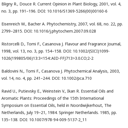
Bligny R., Douce R. Current Opinion in Plant Biology, 2001, vol. 4,
no. 3, pp. 191–196. DOI: 10.1016/S1369-5266(00)00160-6
Eisenreich W., Bacher A. Phytochemistry, 2007, vol. 68, no. 22, pp.
2799–2815. DOI: 10.1016/j.phytochem.2007.09.028
Ristorcelli D., Tomi F., Casanova J. Flavour and Fragrance Journal,
1998, vol. 13, no. 3, pp. 154–158. DOI: 10.1002/(SICI)1099-
1026(199805/06)13:3<154::AID-FFJ713>3.0.CO;2-2
Baldovini N., Tomi F., Casanova J. Phytochemical Analysis, 2003,
vol. 14, no. 4, pp. 241–244. DOI: 10.1002/pca.710
Ravid U., Putievsky E., Weinstein V., Ikan R. Essential Oils and
Aromatic Plants: Proceedings of the 15th International
Symposium on Essential Oils, held in Noordwijkerhout, The
Netherlands, July 19–21, 1984. Springer Netherlands. 1985, pp.
135–138. DOI: 10.1007/978-94-009-5137-2_11