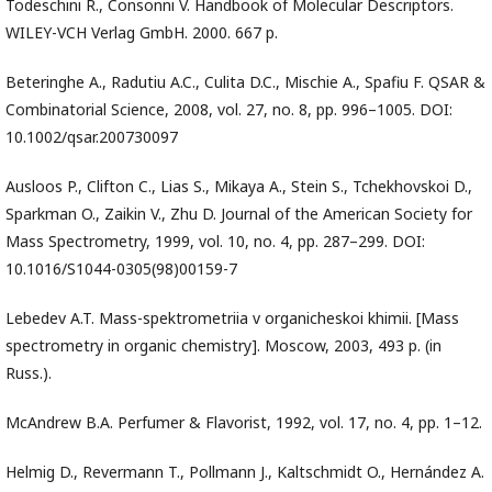
Todeschini R., Consonni V. Handbook of Molecular Descriptors.
WILEY-VCH Verlag GmbH. 2000. 667 p.
Beteringhe A., Radutiu A.C., Culita D.C., Mischie A., Spafiu F. QSAR &
Combinatorial Science, 2008, vol. 27, no. 8, pp. 996–1005. DOI:
10.1002/qsar.200730097
Ausloos P., Clifton C., Lias S., Mikaya A., Stein S., Tchekhovskoi D.,
Sparkman O., Zaikin V., Zhu D. Journal of the American Society for
Mass Spectrometry, 1999, vol. 10, no. 4, pp. 287–299. DOI:
10.1016/S1044-0305(98)00159-7
Lebedev A.T. Mass-spektrometriia v organicheskoi khimii. [Mass
spectrometry in organic chemistry]. Moscow, 2003, 493 p. (in
Russ.).
McAndrew B.A. Perfumer & Flavorist, 1992, vol. 17, no. 4, pp. 1–12.
Helmig D., Revermann T., Pollmann J., Kaltschmidt O., Hernández A.