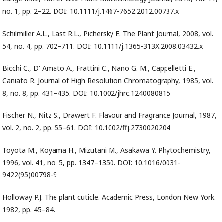
no. 1, pp. 2–22. DOI: 10.1111/j.1467-7652.2012.00737.x
Schilmiller A.L., Last R.L., Pichersky E. The Plant Journal, 2008, vol.
54, no. 4, pp. 702–711. DOI: 10.1111/j.1365-313X.2008.03432.x
Bicchi C., D' Amato A., Frattini C., Nano G. M., Cappelletti E.,
Caniato R. Journal of High Resolution Chromatography, 1985, vol.
8, no. 8, pp. 431–435. DOI: 10.1002/jhrc.1240080815
Fischer N., Nitz S., Drawert F. Flavour and Fragrance Journal, 1987,
vol. 2, no. 2, pp. 55–61. DOI: 10.1002/ffj.2730020204
Toyota M., Koyama H., Mizutani M., Asakawa Y. Phytochemistry,
1996, vol. 41, no. 5, pp. 1347–1350. DOI: 10.1016/0031-
9422(95)00798-9
Holloway P.J. The plant cuticle. Academic Press, London New York.
1982, pp. 45–84.