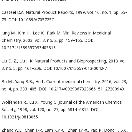
Casteel D.A. Natural Product Reports, 1999, vol. 16, no. 1, pp. 55–
73. DOI: 10.1039/A705725C
Jung M., Kim H., Lee K., Park M. Mini Reviews in Medicinal
Chemistry, 2003, vol. 3, no. 2, pp. 159–165. DOI:
10.2174/1389557033405313
Liu D.-Z., Liu J.-K. Natural Products and Bioprospecting, 2013. vol.
3, no. 5, pp. 161–206. DOI: 10.1007/s13659-013-0042-7
Bu M., Yang B.B., Hu L. Current medicinal chemistry, 2016, vol. 23,
no. 4, pp. 383–405. DOI: 10.2174/0929867323666151127200949
Wolfenden R., Lu X., Young G. Journal of the American Chemical
Society, 1998, vol. 120, no. 27, pp. 6814–6815. DOI:
10.1021/ja9813055
Zhang W.L., Chen J.-P., Lam K.Y.-C., Zhan J.Y.-X., Yao P., Dong T.T.-X.,