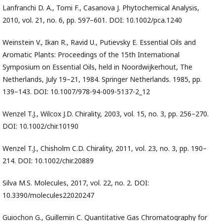
Lanfranchi D. A., Tomi F., Casanova J. Phytochemical Analysis,
2010, vol. 21, no. 6, pp. 597–601. DOI: 10.1002/pca.1240
Weinstein V., Ikan R., Ravid U., Putievsky E. Essential Oils and
Aromatic Plants: Proceedings of the 15th International
Symposium on Essential Oils, held in Noordwijkerhout, The
Netherlands, July 19–21, 1984. Springer Netherlands. 1985, pp.
139–143. DOI: 10.1007/978-94-009-5137-2_12
Wenzel T.J., Wilcox J.D. Chirality, 2003, vol. 15, no. 3, pp. 256–270.
DOI: 10.1002/chir.10190
Wenzel T.J., Chisholm C.D. Chirality, 2011, vol. 23, no. 3, pp. 190–
214. DOI: 10.1002/chir.20889
Silva M.S. Molecules, 2017, vol. 22, no. 2. DOI:
10.3390/molecules22020247
Guiochon G., Guillemin C. Quantitative Gas Chromatography for