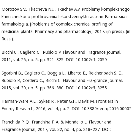
Morozov S.V., Tkacheva N.I., Tkachev A.V. Problemy kompleksnogo
khimicheskogo profilirovaniia lekarstvennykh rastenii. Farmatsiia i
farmakologiia. [Problems of complex chemical profiling of
medicinal plants. Pharmacy and pharmacology]. 2017. (in press). (in
Russ.).
Bicchi C., Cagliero C., Rubiolo P. Flavour and Fragrance Journal,
2011, vol. 26, no. 5, pp. 321–325. DOI: 10.1002/ffj.2059
Sgorbini B., Cagliero C., Boggia L., Liberto E., Reichenbach S. E.,
Rubiolo P., Cordero C., Bicchi C. Flavour and Fra-grance Journal,
2015, vol. 30, no. 5, pp. 366–380. DOI: 10.1002/ffj.3255
Harman-Ware A.E., Sykes R., Peter G.F., Davis M. Frontiers in
Energy Research, 2016, vol. 4, pp. 2. DOI: 10.3389/fenrg.2016.00002
Tranchida P. Q., Franchina F. A. & Mondello L. Flavour and
Fragrance Journal, 2017, vol. 32, no. 4, pp. 218–227. DOI: