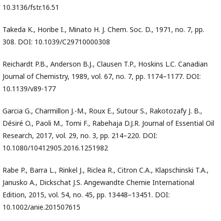
10.3136/fstr.16.51
Takeda K., Horibe I., Minato H. J. Chem. Soc. D., 1971, no. 7, pp.
308. DOI: 10.1039/C29710000308
Reichardt P.B., Anderson B.J., Clausen T.P., Hoskins L.C. Canadian
Journal of Chemistry, 1989, vol. 67, no. 7, pp. 1174–1177. DOI:
10.1139/v89-177
Garcia G., Charmillon J.-M., Roux E., Sutour S., Rakotozafy J. B.,
Désiré O., Paoli M., Tomi F., Rabehaja D.J.R. Journal of Essential Oil
Research, 2017, vol. 29, no. 3, pp. 214–220. DOI:
10.1080/10412905.2016.1251982
Rabe P., Barra L., Rinkel J., Riclea R., Citron C.A., Klapschinski T.A.,
Janusko A., Dickschat J.S. Angewandte Chemie International
Edition, 2015, vol. 54, no. 45, pp. 13448–13451. DOI:
10.1002/anie.201507615