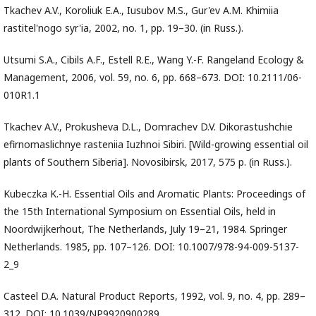
Tkachev A.V., Koroliuk E.A., Iusubov M.S., Gur'ev A.M. Khimiia
rastitel'nogo syr'ia, 2002, no. 1, pp. 19–30. (in Russ.).
Utsumi S.A., Cibils A.F., Estell R.E., Wang Y.-F. Rangeland Ecology &
Management, 2006, vol. 59, no. 6, pp. 668–673. DOI: 10.2111/06-
010R1.1
Tkachev A.V., Prokusheva D.L., Domrachev D.V. Dikorastushchie
efirnomaslichnye rasteniia Iuzhnoi Sibiri. [Wild-growing essential oil
plants of Southern Siberia]. Novosibirsk, 2017, 575 p. (in Russ.).
Kubeczka K.-H. Essential Oils and Aromatic Plants: Proceedings of
the 15th International Symposium on Essential Oils, held in
Noordwijkerhout, The Netherlands, July 19–21, 1984. Springer
Netherlands. 1985, pp. 107–126. DOI: 10.1007/978-94-009-5137-
2_9
Casteel D.A. Natural Product Reports, 1992, vol. 9, no. 4, pp. 289–
312. DOI: 10.1039/NP9920900289