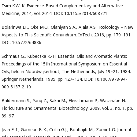
Tsim K.W.-K. Evidence-Based Complementary and Alternative
Medicine, 2014, vol. 2014. DOI: 10.1155/2014/608721
Bolarinwa I.F., Oke M.O., Olaniyan S.A., Ajala A.S. Toxicology – New
Aspects to This Scientific Conundrum. InTech, 2016, pp. 179–191.
DOI: 10.5772/64886
Schmaus G., Kubeczka K.-H. Essential Oils and Aromatic Plants:
Proceedings of the 15th International Symposium on Essential
Oils, held in Noordwijkerhout, The Netherlands, July 19–21, 1984.
Springer Netherlands. 1985, pp. 127–134. DOI: 10.1007/978-94-
009-5137-2_10
Baldermann S., Yang Z., Sakai M., Fleischmann P., Watanabe N.
Floriculture and Ornamental Biotechnology, 2009, vol. 3, no. 1, pp.
89–97.
Jean F.-I., Garneau F.-X., Collin G.J., Bouhajib M., Zamir L.O. Journal