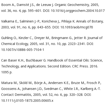
Boom A., Damsté J.S., de Leeuw J. Organic Geochemistry, 2005,
vol. 36, no. 4, pp. 595–601. DOI: 10.1016/j.orggeochem.2004.10.017
Valkama E., Salminen J.-P., Koricheva J., Pihlaja K. Annals of Botany,
2003, vol. 91, no. 6, pp. 643–655. DOI: 10.1093/aob/mcg070
Guhling O., Kinzler C., Dreyer M., Bringmann G., Jetter R. Journal of
Chemical Ecology, 2005, vol. 31, no. 10, pp. 2323–2341. DOI:
10.1007/s10886-005-7104-1
Can Baser K.H., Buchbauer G. Handbook of Essential Oils: Science,
Technology, and Applications. Second Edition. CRC Press. 2016.
1095 p.
Matura M., Sköld M., Börje A., Andersen K.E., Bruze M., Frosch P.,
Goossens A., Johansen J.D., Svedman C., White I.R., Karlberg A.-T.
Contact Dermatitis, 2005, vol. 52, no. 6, pp. 320–328. DOI:
10.1111/j.0105-1873.2005.00605.x