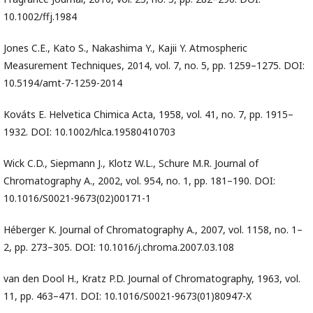
10.1002/ffj.1984
Jones C.E., Kato S., Nakashima Y., Kajii Y. Atmospheric
Measurement Techniques, 2014, vol. 7, no. 5, pp. 1259–1275. DOI:
10.5194/amt-7-1259-2014
Kováts E. Helvetica Chimica Acta, 1958, vol. 41, no. 7, pp. 1915–
1932. DOI: 10.1002/hlca.19580410703
Wick C.D., Siepmann J., Klotz W.L., Schure M.R. Journal of
Chromatography A., 2002, vol. 954, no. 1, pp. 181–190. DOI:
10.1016/S0021-9673(02)00171-1
Héberger K. Journal of Chromatography A., 2007, vol. 1158, no. 1–
2, pp. 273–305. DOI: 10.1016/j.chroma.2007.03.108
van den Dool H., Kratz P.D. Journal of Chromatography, 1963, vol.
11, pp. 463–471. DOI: 10.1016/S0021-9673(01)80947-X