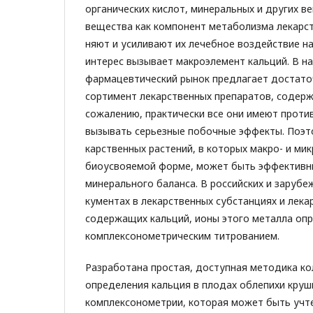
органических кислот, минеральных и других 
вещества как компонент метаболизма лекарс
няют и усиливают их лечебное воздействие на
интерес вызывает макроэлемент кальций. В н
фармацевтиче­ский рынок предлагает достато
сортимент лекарственных препаратов, содержа
сожалению, практически все они имеют проти
вызывать серьез­ные побочные эффекты. Поэт
карственных растений, в которых макро- и ми
биоусвояемой форме, может быть эффективн
минераль­ного баланса. В российских и заруб
кументах в лекарственных субстанциях и лека
содержащих кальций, ионы этого металла оп
комплексонометрическим ти­трованием.
Разработана простая, доступная методика к
определения кальция в плодах облепихи кру
комплексонометрии, которая может быть учт