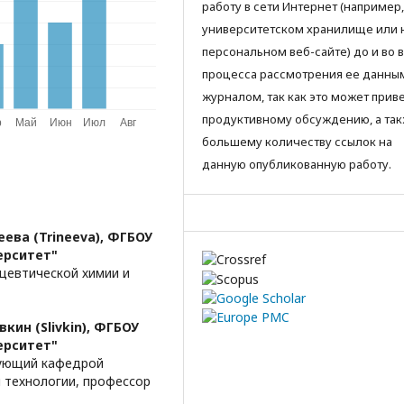
работу в сети Интернет (например,
университетском хранилище или 
персональном веб-сайте) до и во 
процесса рассмотрения ее данны
журналом, так как это может приве
продуктивному обсуждению, а так
большему количеству ссылок на
данную опубликованную работу.
еева (Trineeva),
ФГБОУ
ерситет"
цевтической химии и
кин (Slivkin),
ФГБОУ
ерситет"
дующий кафедрой
 технологии, профессор