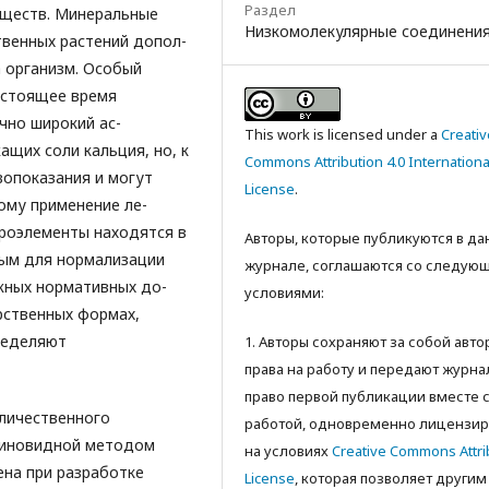
Раздел
веществ. Минеральные
Низкомолекулярные соединени
твенных растений допол­
 ор­ганизм. Особый
астоящее время
чно широкий ас­
This work is licensed under a
Creativ
щих соли кальция, но, к
Commons Attribution 4.0 Internationa
вопоказания и могут
License
.
ому применение ле­
кро­элементы находятся в
Авторы, которые публикуются в д
ым для нормализации
журнале, соглашаются со следую
ежных нормативных до­
условиями:
р­ственных формах,
ределяют
1. Авторы сохраняют за собой авт
права на работу и передают журна
право первой публикации вместе 
оличественного
работой, одновременно лицензир
шиновидной методом
на условиях
Creative Commons Attri
ена при разработке
License
, которая позволяет другим