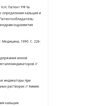
й Н.Н. Патент РФ №
го определения кальция и
 Патентообладатель:
инздравсоцразвития
: Медицина, 1990. С. 226-
содержания ионов
металлоиндикаторов //
ные индикаторы при
ных растворах // Химия.
ия кальция.