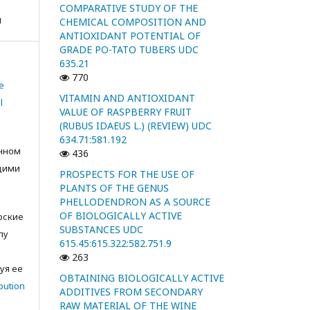
COMPARATIVE STUDY OF THE
я
CHEMICAL COMPOSITION AND
ANTIOXIDANT POTENTIAL OF
GRADE PO-TATO TUBERS UDC
635.21
770
e
VITAMIN AND ANTIOXIDANT
l
VALUE OF RASPBERRY FRUIT
(RUBUS IDAEUS L.) (REVIEW) UDC
634.71:581.192
анном
436
щими
PROSPECTS FOR THE USE OF
PLANTS OF THE GENUS
PHELLODENDRON AS A SOURCE
OF BIOLOGICALLY ACTIVE
орские
SUBSTANCES UDC
лу
615.45:615.322:582.751.9
с
263
уя ее
OBTAINING BIOLOGICALLY ACTIVE
bution
ADDITIVES FROM SECONDARY
RAW MATERIAL OF THE WINE