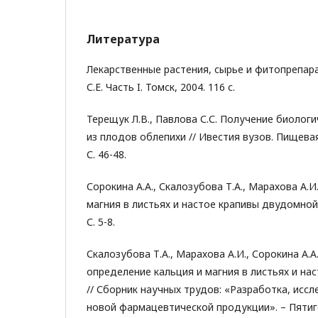
Литература
Лекарственные растения, сырье и фитопрепара
С.Е. Часть I. Томск, 2004. 116 с.
Терещук Л.В., Павлова С.С. Получение биолог
из плодов облепихи // Ивестия вузов. Пищевая
С. 46-48.
Сорокина А.А., Скалозубова Т.А., Марахова А.
магния в листьях и настое крапивы двудомной 
С. 5-8.
Скалозубова Т.А., Марахова А.И., Сорокина А.
определение кальция и магния в листьях и н
// Сборник научных трудов: «Разработка, исс
новой фармацевтической продукции». – Пятигорс