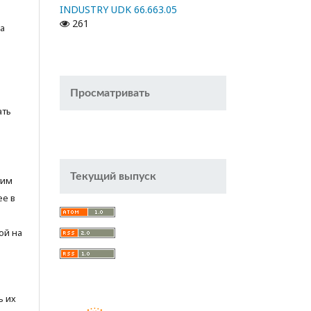
INDUSTRY UDK 66.663.05
261
а
Просматривать
ать
Текущий выпуск
тим
ее в
ой на
ь их