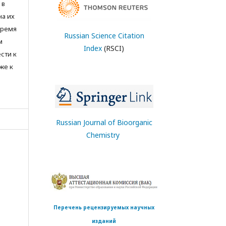
 в
на их
время
Russian Science Citation
м
Index
(RSCI)
сти к
же к
Russian Journal of Bioorganic
Chemistry
Перечень рецензируемых научных
изданий