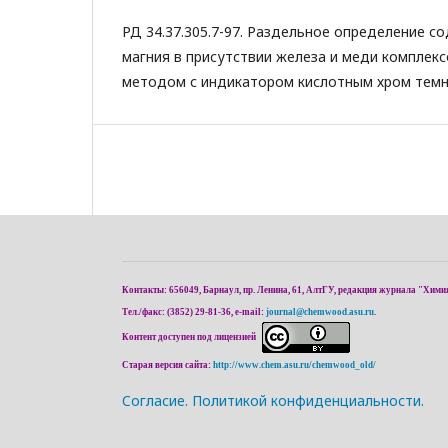
РД 34.37.305.7-97. Раздельное определение с
магния в присутствии железа и меди комплек
методом с индикатором кислотным хром темн
Контакты: 656049, Барнаул, пр. Ленина, 61, АлтГУ, редакция журнала "Хими
Тел./факс: (3852) 29-81-36, e-mail:
journal@chemwood.asu.ru
.
Контент доступен под лицензией
Старая версия сайта:
http://www.chem.asu.ru/chemwood_old/
Cогласие.
Политикой конфиденциальности.