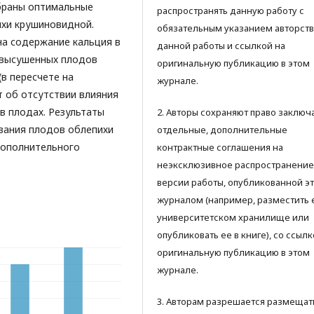
браны оптимальные
распространять данную работу с
ихи крушиновидной.
обязательным указанием авторств
на содержание кальция в
данной работы и ссылкой на
 высушенных плодов
оригинальную публикацию в этом
(в пересчете на
журнале.
т об отсутствии влияния
в плодах. Результаты
2. Авторы сохраняют право заключ
вания плодов облепихи
отдельные, дополнительные
дополнительного
контрактные соглашения на
неэксклюзивное распространение
версии работы, опубликованной э
журналом (например, разместить 
университетском хранилище или
опубликовать ее в книге), со ссылк
оригинальную публикацию в этом
журнале.
3. Авторам разрешается размещат