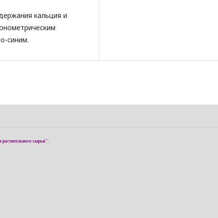
одержания кальция и
сонометрическим
о-синим.
я растительного сырья".