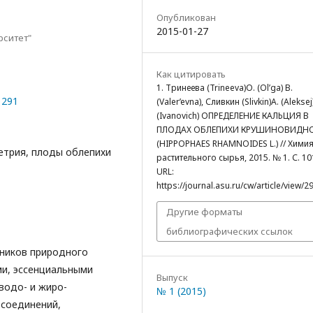
Опубликован
2015-01-27
рситет"
Как цитировать
1. Тринеева (Trineeva)О. (Ol’ga) В.
1291
(Valer’evna), Сливкин (Slivkin)А. (Aleksej
(Ivanovich) ОПРЕДЕЛЕНИЕ КАЛЬЦИЯ В
ПЛОДАХ ОБЛЕПИХИ КРУШИНОВИДН
(НIPPOPHAES RHAMNOIDES L.) // Хими
етрия, плоды облепихи
растительного сырья, 2015. № 1. С. 10
URL:
https://journal.asu.ru/cw/article/view/2
Другие форматы
библиографических ссылок
чников природного
ми, эссенциальными
Выпуск
водо- и жиро­
№ 1 (2015)
соединений,