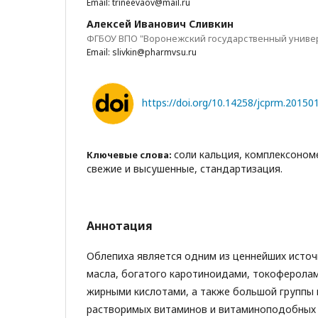
Email: trineevaov@mail.ru
Алексей Иванович Сливкин
ФГБОУ ВПО "Воронежский государственный униве
Email: slivkin@pharmvsu.ru
https://doi.org/10.14258/jcprm.20150
соли кальция, комплексоном
Ключевые слова:
свежие и высушенные, стандартизация.
Аннотация
Облепиха является одним из ценнейших исто
масла, богатого каротиноидами, токоферола
жирными кислотами, а также большой группы 
растворимых витаминов и витаминоподобных 