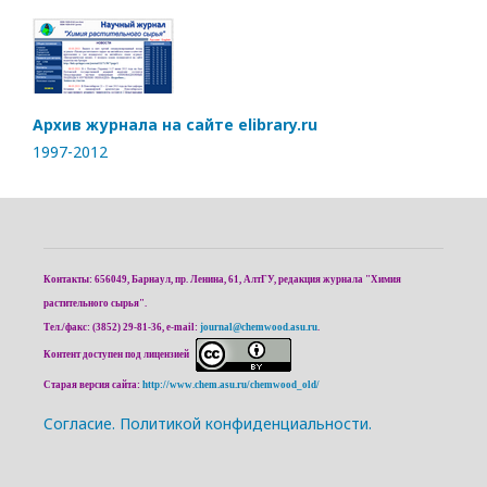
Архив журнала на сайте elibrary.ru
1997-2012
Контакты: 656049, Барнаул, пр. Ленина, 61, АлтГУ, редакция журнала "Химия
растительного сырья".
Тел./факс: (3852) 29-81-36, e-mail:
journal@chemwood.asu.ru
.
Контент доступен под лицензией
Старая версия сайта:
http://www.chem.asu.ru/chemwood_old/
Cогласие.
Политикой конфиденциальности.