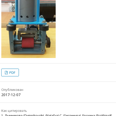
PDF
Опубликован
2017-12-07
Как цитировать
1. Дымникова (Dymnikova)Н. (Natal’ya) С. (Sergeevna), Ерохина (Erokhina)Е.