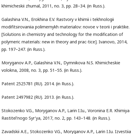
khimicheskii zhurnal, 2011, no. 3, pp. 28–34. (in Russ.).
Galashina V.N., Erokhina E.V. Rastvory v khimii i tekhnologii
modifitsirovaniia polimernykh materialov: novoe v teorii i praktike.
[Solutions in chemistry and technology for the modification of
polymeric materials: new in theory and prac-tice]. Ivanovo, 2014,
pp. 197–247. (in Russ.).
Moryganov A.P., Galashina V.N., Dymnikova N.S. Khimicheskie
volokna, 2008, no. 3, pp. 51–55. (in Russ.).
Patent 2525781 (RU). 2014. (in Russ.).
Patent 2497982 (RU). 2013. (in Russ.).
Stokozenko V.G., Moryganov A.P., Larin I.Iu., Voronina E.R. Khimiya
Rastitel'nogo Syr'ya, 2017, no. 2, pp. 143–148. (in Russ.).
Zavadskii A.E., Stokozenko V.G., Moryganov A.P., Larin I.Iu. Izvestiia