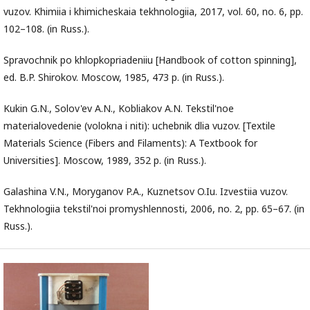
vuzov. Khimiia i khimicheskaia tekhnologiia, 2017, vol. 60, no. 6, pp.
102–108. (in Russ.).
Spravochnik po khlopkopriadeniiu [Handbook of cotton spinning],
ed. B.P. Shirokov. Moscow, 1985, 473 p. (in Russ.).
Kukin G.N., Solov'ev A.N., Kobliakov A.N. Tekstil'noe
materialovedenie (volokna i niti): uchebnik dlia vuzov. [Textile
Materials Science (Fibers and Filaments): A Textbook for
Universities]. Moscow, 1989, 352 p. (in Russ.).
Galashina V.N., Moryganov P.A., Kuznetsov O.Iu. Izvestiia vuzov.
Tekhnologiia tekstil'noi promyshlennosti, 2006, no. 2, pp. 65–67. (in
Russ.).