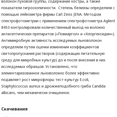
волокон пуховой группы, содержание костры, а также
показатели гигроскопичности. Степень белизны определяли с
помощью лейкометра фирмы Carl Zeiss JENA. Методом
спектрофотометрии с применением спектрофотометра Agilent
8453
контролировали количественный выход на волокно
антисептических препаратов («Повиаргол» и «Хлоргексидин»).
Антимикробную активность исследуемых льноволокон
определяли путем оценки изменения коэффициентов
светопропускания растворов (содержащих питательную
среду для микробных культур) до и после внесения в них
исследуемых образцов. Установлено, что
элементаризованное льноволокно более эффективно
подавляет рост микрофлоры тест-культур E.coli,
Staphylococcus aureus и дрожжеподобного гриба Candida
albicans, чем механически очищенное.
Скачивания