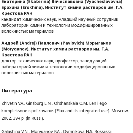
Екатерина (Ekaterina) Вячеславовна (Vyacheslavovna)
Ерохина (Erokhina),
Институт химии растворов им. Г.А.
Крестова РАН
кандидат химических наук, младший научный сотрудник
лаборатории химии и технологии модифицированных
волокнистых материалов
Андрей (Аndrej) Павлович (Pavlovich) Морыганов
(Moryganov),
Институт химии растворов им. Г.А.
Крестова РАН
доктор технических наук, профессор, заведующий
лабораторией химии и технологии модифицированных
волокнистых материалов
Литература
Zhivetin V.V., Ginzburg L.N., Ol'shanskaia O.M. Len i ego
kompleksnoe ispol'zovanie. [Flax and its integrated use]. Moscow,
2002. 394 p. (in Russ.).
Galashina V.N., Moryganov P.A., Dymnikova N.S. Rossiiskii