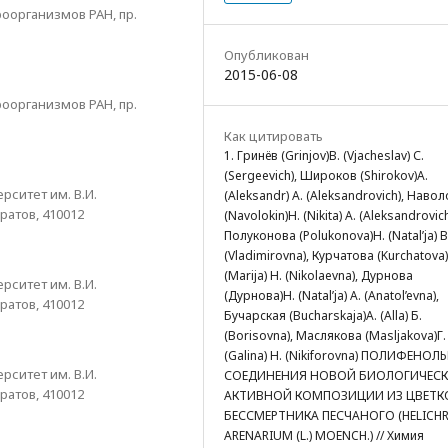
оорганизмов РАН, пр.
Опубликован
2015-06-08
оорганизмов РАН, пр.
Как цитировать
1. Гринёв (Grinjov)В. (Vjacheslav) С.
(Sergeevich), Широков (Shirokov)А.
ситет им. В.И.
(Aleksandr) А. (Aleksandrovich), Наво
ратов, 410012
(Navolokin)Н. (Nikita) А. (Aleksandrovich
Полуконова (Polukonova)Н. (Natal’ja) В
(Vladimirovna), Курчатова (Kurchatova
(Marija) Н. (Nikolaevna), Дурнова
ситет им. В.И.
(Дурнова)Н. (Natal’ja) А. (Anatol’evna),
ратов, 410012
Бучарская (Bucharskaja)А. (Alla) Б.
(Borisovna), Маслякова (Masljakova)Г.
(Galina) Н. (Nikiforovna) ПОЛИФЕНОЛ
ситет им. В.И.
СОЕДИНЕНИЯ НОВОЙ БИОЛОГИЧЕС
ратов, 410012
АКТИВНОЙ КОМПОЗИЦИИ ИЗ ЦВЕТК
БЕССМЕРТНИКА ПЕСЧАНОГО (HELICH
ARENARIUM (L.) MOENCH.) // Химия