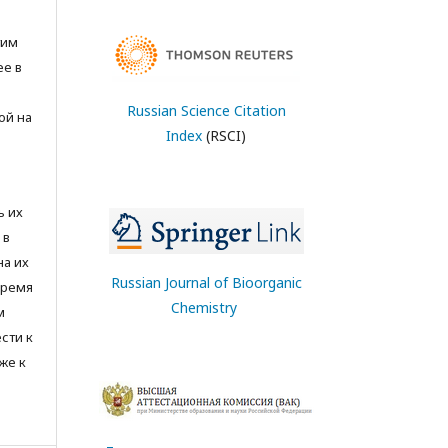
тим
ее в
Russian Science Citation
ой на
Index
(RSCI)
ь их
 в
на их
Russian Journal of Bioorganic
время
Chemistry
м
сти к
же к