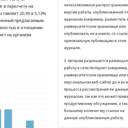
неэксклюзивное распространение
г в пересчете на
версии работы, опубликованной э
оставляет 20,99 и 5,13%
журналом (например, разместить 
ученный предлагаемым
университетском хранилище или
вностью в отношении
опубликовать ее в книге), со ссылк
яет на организм
оригинальную публикацию в этом
журнале.
3. Авторам разрешается размещат
работу в сети Интернет (например,
университетском хранилище или 
персональном веб-сайте) до и во 
процесса рассмотрения ее данны
журналом, так как это может приве
продуктивному обсуждению, а так
большему количеству ссылок на
данную опубликованную работу.