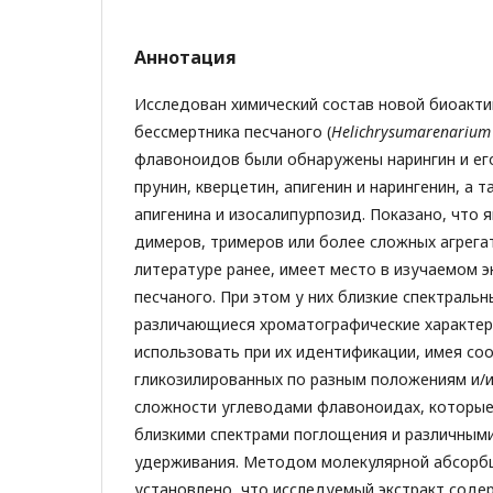
Аннотация
Исследован химический состав новой биоакт
бессмертника песчаного (
Helichrysum
arenarium
флавоноидов были обнаружены нарингин и его
прунин, кверцетин, апигенин и нарингенин, а 
апигенина и изосалипурпозид. Показано, что 
димеров, тримеров или более сложных агрега
литературе ранее, имеет место в изучаемом э
песчаного. При этом у них близкие спектраль
различающиеся хроматографические характер
использовать при их идентификации, имея с
гликозилированных по разным положениям и/
сложности углеводами флавоноидах, которые
близкими спектрами поглощения и различным
удерживания. Методом молекулярной абсорб
установлено, что исследуемый экстракт содер