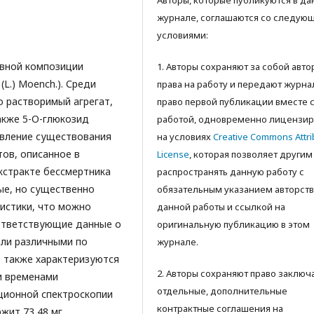
Авторы, которые публикуются в д
журнале, соглашаются со следую
условиями:
ивной композиции
1. Авторы сохраняют за собой авт
(L.) Moench.). Среди
права на работу и передают журна
 растворимый агрегат,
право первой публикации вместе 
также 5-О-глюкозид
работой, одновременно лицензир
явление существования
на условиях
Creative Commons Attri
тов, описанное в
License
, которая позволяет другим
кстракте бессмертника
распространять данную работу с
ные, но существенно
обязательным указанием авторств
истики, что можно
данной работы и ссылкой на
оответствующие данные о
оригинальную публикацию в этом
или различными по
журнале.
 также характеризуются
2. Авторы сохраняют право заключ
и временами
отдельные, дополнительные
ционной спектроскопии
контрактные соглашения на
жит 73,48 мг