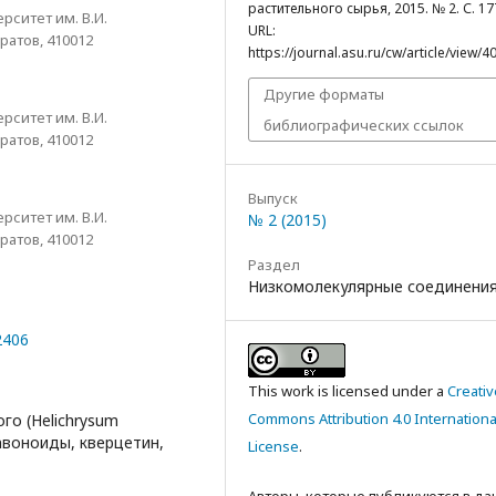
растительного сырья, 2015. № 2. С. 17
ситет им. В.И.
URL:
ратов, 410012
https://journal.asu.ru/cw/article/view/4
Другие форматы
ситет им. В.И.
библиографических ссылок
ратов, 410012
Выпуск
ситет им. В.И.
№ 2 (2015)
ратов, 410012
Раздел
Низкомолекулярные соединени
2406
This work is licensed under a
Creativ
Commons Attribution 4.0 Internationa
го (Helichrysum
лавоноиды, кверцетин,
License
.