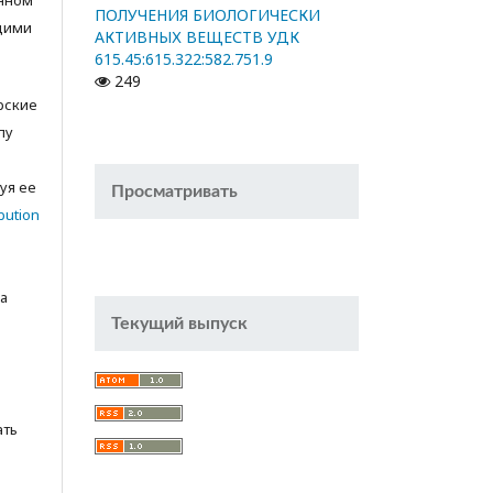
анном
ПОЛУЧЕНИЯ БИОЛОГИЧЕСКИ
щими
АКТИВНЫХ ВЕЩЕСТВ УДК
615.45:615.322:582.751.9
249
орские
лу
с
уя ее
Просматривать
bution
а
Текущий выпуск
ать