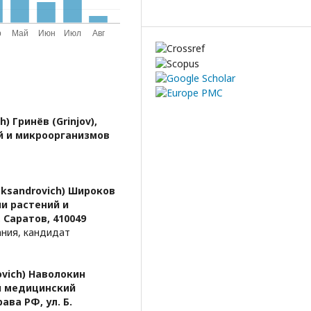
) Гринёв (Grinjov),
й и микроорганизмов
eksandrovich) Широков
и растений и
 Саратов, 410049
ания, кандидат
ovich) Наволокин
й медицинский
ава РФ, ул. Б.