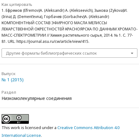
Как цитировать
1. Ефремов (Efremov)А. (Aleksandr) А. (Alekseevich), Зыкова (Zykova)И.
(Irina) Д. (Dement’evna), Горбачев (Gorbachev)А. (Aleksandr)
КОМПОНЕНТНЫЙ СОСТАВ ЭФИРНОГО МАСЛА МЕЛИССЫ
ЛЕКАРСТВЕННОЙ ОКРЕСТНОСТЕЙ КРАСНОЯРСКА ПО ДАННЫМ ХРОМАТО-
МАСС-СПЕКТРОМЕТРИИ // Химия растительного сырья, 2014. № 1. С. 77-
81. URL: https://journal.asu.ru/cw/article/view/415.
Другие форматы библиографических ссылок
Выпуск
№ 1 (2015)
Раздел
Низкомолекулярные соединения
This work is licensed under a
Creative Commons Attribution 4.0
International License
.