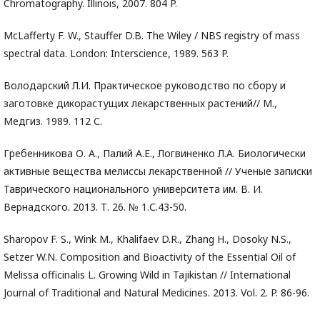
Chromatography. Illinois, 2007. 804 P.
McLafferty F. W., Stauffer D.B. The Wiley / NBS registry of mass
spectral data. London: Interscience, 1989. 563 P.
Володарский Л.И. Практическое руководство по сбору и
заготовке дикорастущих лекарственных растений// М.,
Медгиз. 1989. 112 С.
Гребенникова О. А., Палий А.Е., Логвиненко Л.А. Биологически
активные вещества мелиссы лекарственной // Ученые записки
Таврического национального университета им. В. И.
Вернадского. 2013. Т. 26. № 1.С.43-50.
Sharopov F. S., Wink M., Khalifaev D.R., Zhang H., Dosoky N.S.,
Setzer W.N. Composition and Bioactivity of the Essential Oil of
Melissa officinalis L. Growing Wild in Tajikistan // International
Journal of Traditional and Natural Medicines. 2013. Vol. 2. P. 86-96.