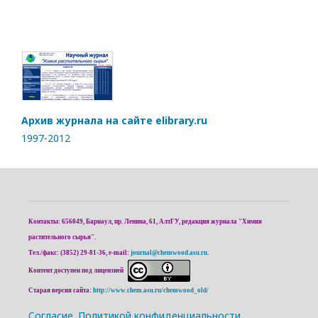
Архив журнала на сайте elibrary.ru
1997-2012
Контакты: 656049, Барнаул, пр. Ленина, 61, АлтГУ, редакция журнала "Химия
растительного сырья".
Тел./факс: (3852) 29-81-36, e-mail:
journal@chemwood.asu.ru
.
Контент доступен под лицензией
Старая версия сайта:
http://www.chem.asu.ru/chemwood_old/
Cогласие.
Политикой конфиденциальности.