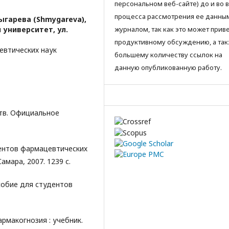
персональном веб-сайте) до и во 
процесса рассмотрения ее данны
ыгарева (Shmygareva),
университет, ул.
журналом, так как это может приве
продуктивному обсуждению, а так
втических наук
большему количеству ссылок на
данную опубликованную работу.
тв. Официальное
дентов фармацевтических
Самара, 2007. 1239 с.
собие для студентов
армакогнозия : учебник.