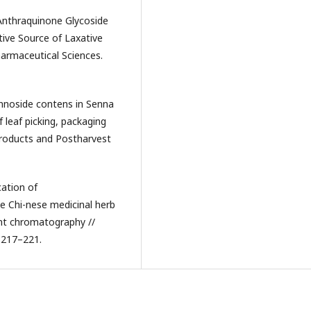
Anthraquinone Glycoside
ative Source of Laxative
harmaceutical Sciences.
ennoside contens in Senna
f leaf picking, packaging
 Products and Postharvest
cation of
e Chi-nese medicinal herb
ent chromatography //
. 217–221.