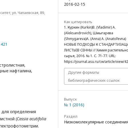
2016-02-15
ет, ул. Чапаевская, 89,
Как цитировать
1. Куркин (Kurkin)В. (Vladimir) А.
(Aleksandrovich), Шмыгарева
(Shmygareva)А. (Anna) А. (Anatol’evna)
1421
НОВЫЕ ПОДХОДЫ К СТАНДАРТИЗАЦ
ЛИСТЬЕВ СЕННЫ // Химия растительн
сырья, 2016. № 1. С. 71-77. URL:
https://journal.asu.ru/cw/article/view/4
 остролистная,
дные нафталина,
Другие форматы
библиографических ссылок
Выпуск
№ 1 (2016)
 для определения
Раздел
истной (
С
assia
acutifolia
Низкомолекулярные соединени
спектрофотометрии.