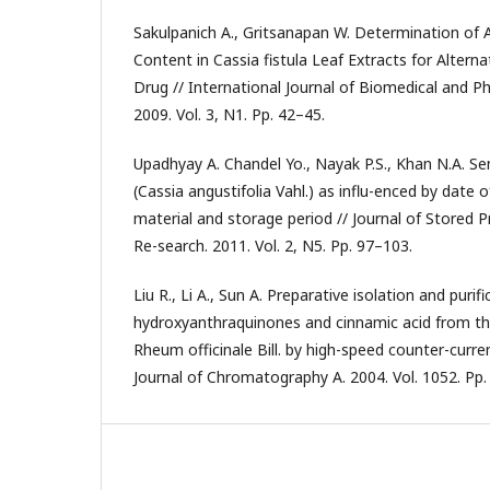
Sakulpanich A., Gritsanapan W. Determination of 
Content in Cassia fistula Leaf Extracts for Altern
Drug // International Journal of Biomedical and P
2009. Vol. 3, N1. Pp. 42–45.
Upadhyay A. Chandel Yo., Nayak P.S., Khan N.A. S
(Cassia angustifolia Vahl.) as influ-enced by date o
material and storage period // Journal of Stored
Re-search. 2011. Vol. 2, N5. Pp. 97–103.
Liu R., Li A., Sun A. Preparative isolation and purifi
hydroxyanthraquinones and cinnamic acid from th
Rheum officinale Bill. by high-speed counter-curr
Journal of Chromatography A. 2004. Vol. 1052. Pp