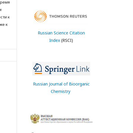
время
м
сти к
же к
Russian Science Citation
Index
(RSCI)
Russian Journal of Bioorganic
Chemistry