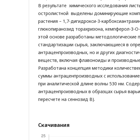
В результате химического исследования лист
остролистной выделены доминирующие комп
растения – 1,7-дигидрокси-3-карбоксиантрахин
глюкопиранозид
торахризона, кемпферол-3-O-
этой основе разработаны методологические 
стандартизации сырья, заключающиеся в опр
антраценпроизводных, но и других диагности
веществ, включая флавоноиды и производные
Разработана концепция методики количестве
суммы антраценпроизводных c использовани
при аналитической длине волны 530 нм. Соде
антраценпроизводных в образцах сырья варьир
пересчете на сеннозид В).
Скачивания