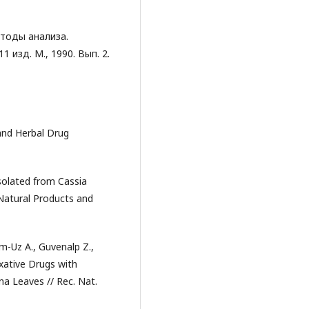
тоды анализа.
 изд. М., 1990. Вып. 2.
and Herbal Drug
solated from Cassia
f Natural Products and
m-Uz A., Guvenalp Z.,
xative Drugs with
a Leaves // Rec. Nat.