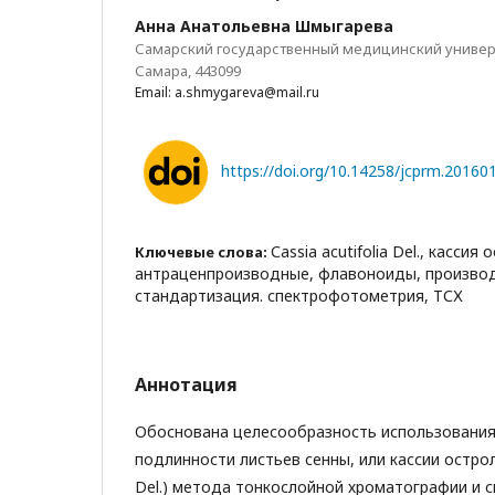
Анна Анатольевна Шмыгарева
Самарский государственный медицинский университ
Самара, 443099
Email: a.shmygareva@mail.ru
https://doi.org/10.14258/jcprm.20160
Сassia acutifolia Del., кассия
Ключевые слова:
антраценпроизводные, флавоноиды, произво
стандартизация. спектрофотометрия, ТСХ
Аннотация
Обоснована целесообразность использования
подлинности листьев сенны, или кассии острол
Del.) метода тонкослойной хроматографии и 