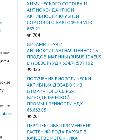
ХИМИЧЕСКОГО СОСТАВА И
АНТИОКСИДАНТНОЙ
АКТИВНОСТИ КЛУБНЕЙ
СОРТОВОГО КАРТОФЕЛЯ УДК
e
635.21
l
784
ВИТАМИННАЯ И
АНТИОКСИДАНТНАЯ ЦЕННОСТЬ
анном
ПЛОДОВ МАЛИНЫ (RUBUS IDAEUS
щими
L.) (ОБЗОР) УДК 634.71:581.192
436
ПОЛУЧЕНИЕ БИОЛОГИЧЕСКИ
орские
АКТИВНЫХ ДОБАВОК ИЗ
лу
ВТОРИЧНОГО СЫРЬЯ
ВИНОДЕЛЬЧЕСКОЙ
с
ПРОМЫШЛЕННОСТИ УДК
уя ее
66.663.05
bution
261
ПЕРСПЕКТИВЫ ПРИМЕНЕНИЯ
РАСТЕНИЙ РОДА БАРХАТ В
а
КАЧЕСТВЕ ИСТОЧНИКА