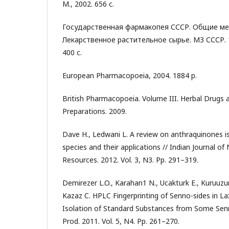
М., 2002. 656 с.
Государственная фармакопея СССР. Общие ме
Лекарственное растительное сырье. МЗ СССР. 11
400 с.
European Pharmacopoeia, 2004. 1884 p.
British Pharmacopoeia. Volume III. Herbal Drugs 
Preparations. 2009.
Dave H., Ledwani L. A review on anthraquinones i
species and their applications // Indian Journal o
Resources. 2012. Vol. 3, N3. Pp. 291–319.
Demirezer L.O., Karahan1 N., Ucakturk E., Kuruuzu
Kazaz C. HPLC Fingerprinting of Senno-sides in La
Isolation of Standard Substances from Some Senn
Prod. 2011. Vol. 5, N4. Pp. 261–270.