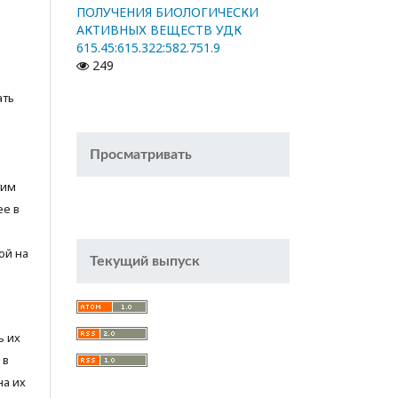
ПОЛУЧЕНИЯ БИОЛОГИЧЕСКИ
АКТИВНЫХ ВЕЩЕСТВ УДК
615.45:615.322:582.751.9
249
ать
Просматривать
тим
ее в
ой на
Текущий выпуск
ь их
 в
на их