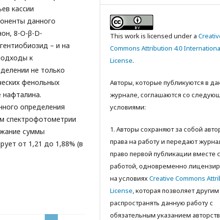
ьев кассии
оненты данного
он, 8-О-β-D-
This work is licensed under a
Creativ
гентиобиозид – и на
Commons Attribution 4.0 Internationa
подходы к
License
.
еделении не только
ческих фенольных
Авторы, которые публикуются в д
 нафталина.
журнале, соглашаются со следую
нного определения
условиями:
ем спектрофотометрии
1. Авторы сохраняют за собой авт
ржание суммы
права на работу и передают журна
ует от 1,21 до 1,88% (в
право первой публикации вместе 
работой, одновременно лицензир
на условиях
Creative Commons Attri
License
, которая позволяет другим
распространять данную работу с
обязательным указанием авторств