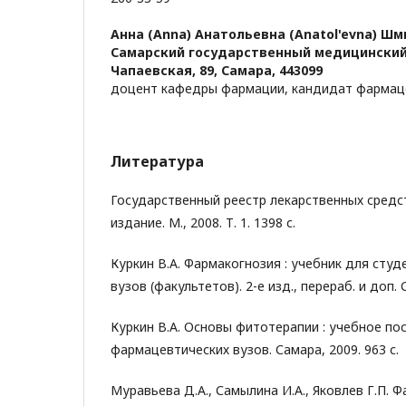
Анна (Anna) Анатольевна (Anatol'evna) Шм
Самарский государственный медицинский 
Чапаевская, 89, Самара, 443099
доцент кафедры фармации, кандидат фармаце
Литература
Государственный реестр лекарственных средс
издание. М., 2008. Т. 1. 1398 с.
Куркин В.А. Фармакогнозия : учебник для сту
вузов (факультетов). 2-е изд., перераб. и доп. 
Куркин В.А. Основы фитотерапии : учебное по
фармацевтических вузов. Самара, 2009. 963 с.
Муравьева Д.А., Самылина И.А., Яковлев Г.П. Ф