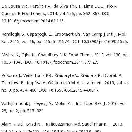
De Souza V.R., Pereira P.A., da Silva Th.L.T., Lima L.C.O., Pio R.,
Querioz F. Food Chem., 2014, vol. 156, pp. 362–368. DOI:
10.1016/j.foodchem.2014.01.125.
Kamiloglu S., Capanoglu E., Grootaert Ch., Van Camp J. Int. J. Mol.
Sci., 2015, vol. 16, pp. 21555–21574. DOI: 10.3390/ijms160921555.
Mishra K., Ojha H., Chaudhury N.K. Food Chem., 2012, vol. 130, pp.
1036–1043. DOI: 10.1016/j.foodchem.2011.07.127.
Pokorna J., Venkutonis P.R., Kraujalyte V., Kraujalis P., Dvořák P.,
Tremlova B., Kopřiva V., Ošťádalová M. Acta Al-imen., 2015, vol. 44,
no. 3, pp. 454–460. DOI: 10.1556/066.2015.44.0017.
Vuthijumnonk J., Heyes J.A., Molan A.L. Int. Food Res. J., 2016, vol.
23, no. 2, pp. 515–520.
Alam N.Md., Bristi N.J., Rafiquzzaman Md. Saudi Pharm. J., 2013,
vol. 21, pp. 143–152. DOI: 10.1016/j.jsps.2012.05.002.