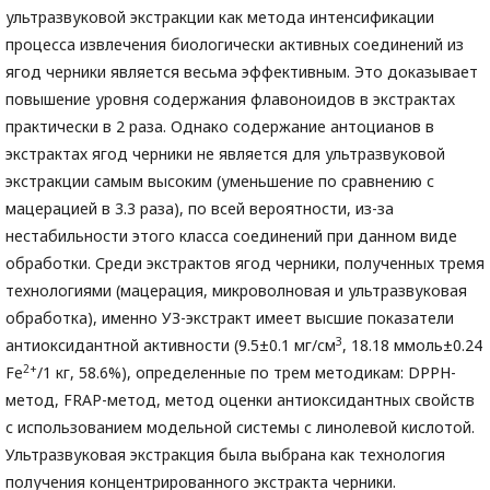
ультразвуковой экстракции как метода интенсификации
процесса извлечения биологически активных соединений из
ягод черники является весьма эффективным. Это доказывает
повышение уровня содержания флавоноидов в экстрактах
практически в 2 раза. Однако содержание антоцианов в
экстрактах ягод черники не является для ультразвуковой
экстракции самым высоким (уменьшение по сравнению с
мацерацией в 3.3 раза), по всей вероятности, из-за
нестабильности этого класса соединений при данном виде
обработки. Среди экстрактов ягод черники, полученных тремя
технологиями (мацерация, микроволновая и ультразвуковая
обработка), именно УЗ-экстракт имеет высшие показатели
3
антиоксидантной активности (9.5±0.1 мг/см
, 18.18 ммоль±0.24
2+
Fe
/1 кг, 58.6%), определенные по трем методикам: DPPH-
метод, FRAP-метод, метод оценки антиоксидантных свойств
с использованием модельной системы с линолевой кислотой.
Ультразвуковая экстракция была выбрана как технология
получения концентрированного экстракта черники.