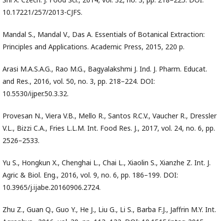
10.17221/257/2013-CJFS.
Mandal S., Mandal V., Das A. Essentials of Botanical Extraction:
Principles and Applications. Academic Press, 2015, 220 p.
Arasi M.A.S.A.G., Rao M.G., Bagyalakshmi J. Ind. J. Pharm. Educat.
and Res., 2016, vol. 50, no. 3, pp. 218–224. DOI:
10.5530/ijper.50.3.32.
Provesan N., Viera V.B., Mello R., Santos R.C.V., Vaucher R., Dressler
V.L., Bizzi C.A., Fries L.L.M. Int. Food Res. J., 2017, vol. 24, no. 6, pp.
2526–2533.
Yu S., Hongkun X., Chenghai L., Chai L., Xiaolin S., Xianzhe Z. Int. J.
Agric & Biol. Eng., 2016, vol. 9, no. 6, pp. 186–199. DOI:
10.3965/j.ijabe.20160906.2724.
Zhu Z., Guan Q., Guo Y., He J., Liu G., Li S., Barba F.J., Jaffrin M.Y. Int.