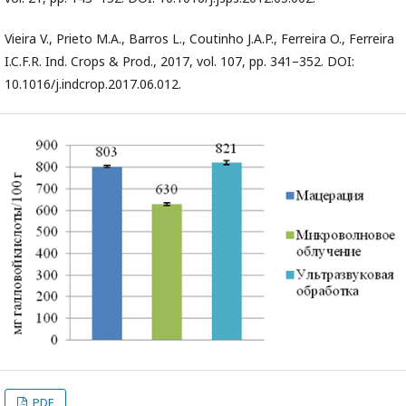
Vieira V., Prieto M.A., Barros L., Coutinho J.A.P., Ferreira O., Ferreira
I.C.F.R. Ind. Crops & Prod., 2017, vol. 107, pp. 341–352. DOI:
10.1016/j.indcrop.2017.06.012.
PDF