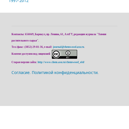
1997-2012
Контакты: 656049, Барнаул, пр. Ленина, 61, АлтГУ, редакция журнала "Химия
растительного сырья".
Тел./факс: (3852) 29-81-36, e-mail:
journal@chemwood.asu.ru
.
Контент доступен под лицензией
Старая версия сайта:
http://www.chem.asu.ru/chemwood_old/
Cогласие.
Политикой конфиденциальности.