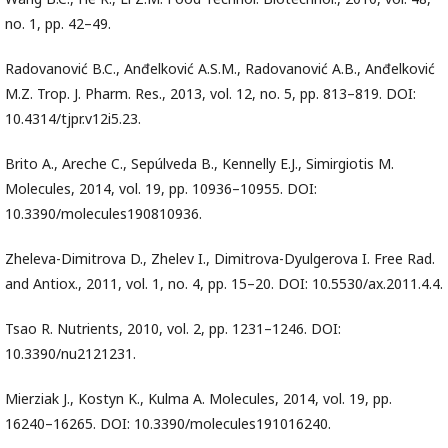
no. 1, pp. 42–49.
Radovanović B.C., Anđelković A.S.M., Radovanović A.B., Anđelković
M.Z. Trop. J. Pharm. Res., 2013, vol. 12, no. 5, pp. 813–819. DOI:
10.4314/tjpr.v12i5.23.
Brito A., Areche C., Sepúlveda B., Kennelly E.J., Simirgiotis M.
Molecules, 2014, vol. 19, pp. 10936–10955. DOI:
10.3390/molecules190810936.
Zheleva-Dimitrova D., Zhelev I., Dimitrova-Dyulgerova I. Free Rad.
and Antiox., 2011, vol. 1, no. 4, pp. 15–20. DOI: 10.5530/ax.2011.4.4.
Tsao R. Nutrients, 2010, vol. 2, pp. 1231–1246. DOI:
10.3390/nu2121231.
Mierziak J., Kostyn K., Kulma A. Molecules, 2014, vol. 19, pp.
16240–16265. DOI: 10.3390/molecules191016240.