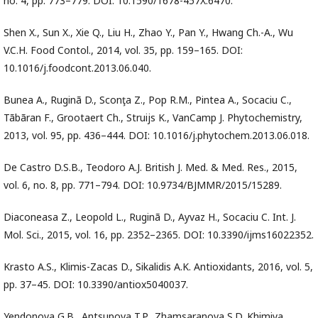
no. 4, pp. 773–779. DOI: 10.1590/1678-457X.6470.
Shen X., Sun X., Xie Q., Liu H., Zhao Y., Pan Y., Hwang Ch.-A., Wu
V.C.H. Food Contol., 2014, vol. 35, pp. 159–165. DOI:
10.1016/j.foodcont.2013.06.040.
Bunea A., Ruginã D., Sconţa Z., Pop R.M., Pintea A., Socaciu C.,
Tãbãran F., Grootaert Ch., Struijs K., VanCamp J. Phytochemistry,
2013, vol. 95, pp. 436–444. DOI: 10.1016/j.phytochem.2013.06.018.
De Castro D.S.B., Teodoro A.J. British J. Med. & Med. Res., 2015,
vol. 6, no. 8, pp. 771–794. DOI: 10.9734/BJMMR/2015/15289.
Diaconeasa Z., Leopold L., Ruginã D., Ayvaz H., Socaciu C. Int. J.
Mol. Sci., 2015, vol. 16, pp. 2352–2365. DOI: 10.3390/ijms16022352.
Krasto A.S., Klimis-Zacas D., Sikalidis A.K. Antioxidants, 2016, vol. 5,
pp. 37–45. DOI: 10.3390/antiox5040037.
Yendonova G.B., Antsupova T.P., Zhamsaranova S.D. Khimiya