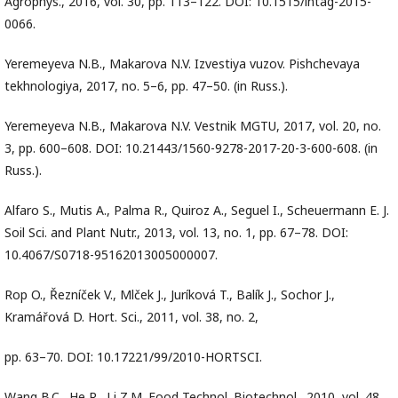
Agrophys., 2016, vol. 30, pp. 113–122. DOI: 10.1515/intag-2015-
0066.
Yeremeyeva N.B., Makarova N.V. Izvestiya vuzov. Pishchevaya
tekhnologiya, 2017, no. 5–6, pp. 47–50. (in Russ.).
Yeremeyeva N.B., Makarova N.V. Vestnik MGTU, 2017, vol. 20, no.
3, pp. 600–608. DOI: 10.21443/1560-9278-2017-20-3-600-608. (in
Russ.).
Alfaro S., Mutis A., Palma R., Quiroz A., Seguel I., Scheuermann E. J.
Soil Sci. and Plant Nutr., 2013, vol. 13, no. 1, pp. 67–78. DOI:
10.4067/S0718-95162013005000007.
Rop O., Řezníček V., Mlček J., Juríková T., Balík J., Sochor J.,
Kramářová D. Hort. Sci., 2011, vol. 38, no. 2,
pp. 63–70. DOI: 10.17221/99/2010-HORTSCI.
Wang B.C., He R., Li Z.M. Food Technol. Biotechnol., 2010, vol. 48,