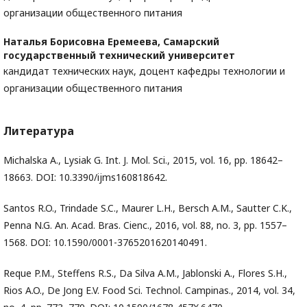
организации общественного питания
Наталья Борисовна Еремеева,
Самарский
государственный технический университет
кандидат технических наук, доцент кафедры технологии и
организации общественного питания
Литература
Michalska A., Lysiak G. Int. J. Mol. Sci., 2015, vol. 16, pp. 18642–
18663. DOI: 10.3390/ijms160818642.
Santos R.O., Trindade S.C., Maurer L.H., Bersch A.M., Sautter C.K.,
Penna N.G. An. Acad. Bras. Cienc., 2016, vol. 88, no. 3, pp. 1557–
1568. DOI: 10.1590/0001-3765201620140491.
Reque P.M., Steffens R.S., Da Silva A.M., Jablonski A., Flores S.H.,
Rios A.O., De Jong E.V. Food Sci. Technol. Campinas., 2014, vol. 34,