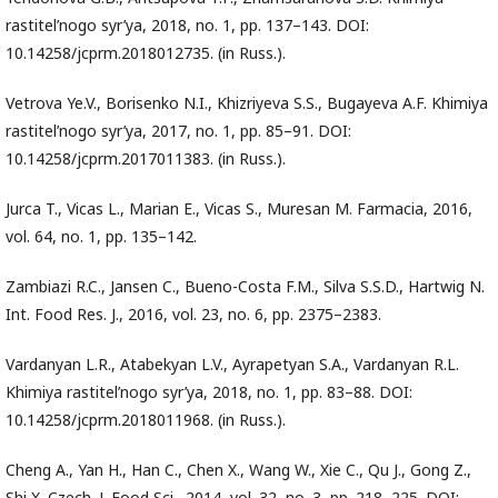
rastitel’nogo syr’ya, 2018, no. 1, pp. 137–143. DOI:
10.14258/jcprm.2018012735. (in Russ.).
Vetrova Ye.V., Borisenko N.I., Khizriyeva S.S., Bugayeva A.F. Khimiya
rastitel’nogo syr’ya, 2017, no. 1, pp. 85–91. DOI:
10.14258/jcprm.2017011383. (in Russ.).
Jurca T., Vicas L., Marian E., Vicas S., Muresan M. Farmacia, 2016,
vol. 64, no. 1, pp. 135–142.
Zambiazi R.C., Jansen C., Bueno-Costa F.M., Silva S.S.D., Hartwig N.
Int. Food Res. J., 2016, vol. 23, no. 6, pp. 2375–2383.
Vardanyan L.R., Atabekyan L.V., Ayrapetyan S.A., Vardanyan R.L.
Khimiya rastitel’nogo syr’ya, 2018, no. 1, pp. 83–88. DOI:
10.14258/jcprm.2018011968. (in Russ.).
Cheng A., Yan H., Han C., Chen X., Wang W., Xie C., Qu J., Gong Z.,
Shi X. Czech. J. Food Sci., 2014, vol. 32, no. 3, pp. 218–225. DOI: