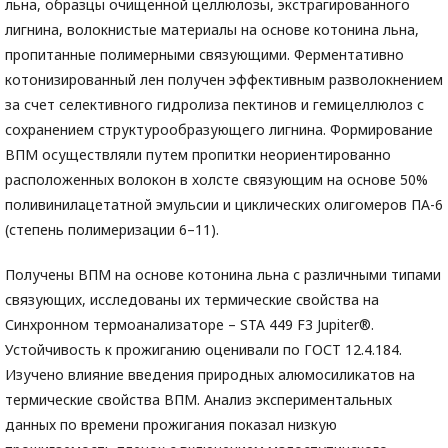
льна, образцы очищенной целлюлозы, экстрагированного
лигнина, волокнистые материалы на основе котонина льна,
пропитанные полимерными связующими. Ферментативно
котонизированный лен получен эффективным разволокнением
за счет селективного гидролиза пектинов и гемицеллюлоз с
сохранением структурообразующего лигнина. Формирование
ВПМ осуществляли путем пропитки неориентированно
расположенных волокон в холсте связующим на основе 50%
поливинилацетатной эмульсии и циклических олигомеров ПА-6
(степень полимеризации 6–11).
Получены ВПМ на основе котонина льна с различными типами
связующих, исследованы их термические свойства на
Синхронном термоанализаторе – STA 449 F3 Jupiter®.
Устойчивость к прожиганию оценивали по ГОСТ 12.4.184.
Изучено влияние введения природных алюмосиликатов на
термические свойства ВПМ. Анализ экспериментальных
данных по времени прожигания показал низкую