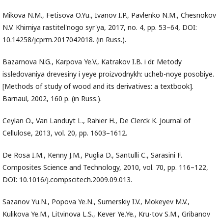
Mikova N.M., Fetisova O.Yu., Ivanov I.P., Pavlenko N.M., Chesnokov
N.V. Khimiya rastitel'nogo syr'ya, 2017, no. 4, pp. 53–64, DOI:
10.14258/jcprm.2017042018. (in Russ.).
Bazarnova N.G., Karpova Ye.V., Katrakov I.B. i dr. Metody
issledovaniya drevesiny i yeye proizvodnykh: ucheb-noye posobiye.
[Methods of study of wood and its derivatives: a textbook].
Barnaul, 2002, 160 p. (in Russ.).
Ceylan O., Van Landuyt L., Rahier H., De Clerck K. Journal of
Cellulose, 2013, vol. 20, pр. 1603–1612.
De Rosa I.M., Kenny J.M., Puglia D., Santulli C., Sarasini F.
Composites Science and Technology, 2010, vol. 70, pр. 116–122,
DOI: 10.1016/j.compscitech.2009.09.013.
Sazanov Yu.N., Popova Ye.N., Sumerskiy I.V., Mokeyev M.V.,
Kulikova Ye.M., Litvinova L.S., Kever Ye.Ye., Kru-tov S.M., Gribanov