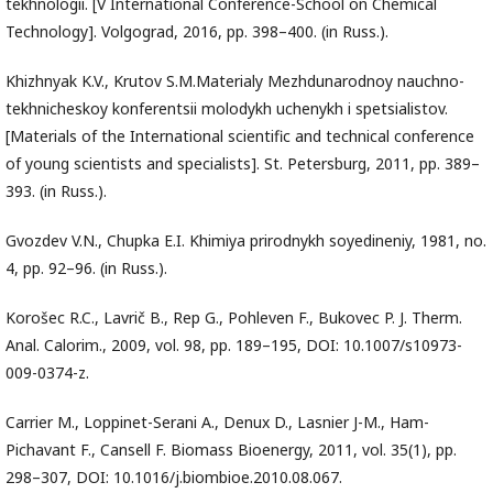
tekhnologii. [V International Conference-School on Chemical
Technology]. Volgograd, 2016, pp. 398–400. (in Russ.).
Khizhnyak K.V., Krutov S.M.Materialy Mezhdunarodnoy nauchno-
tekhnicheskoy konferentsii molodykh uchenykh i spetsialistov.
[Materials of the International scientific and technical conference
of young scientists and specialists]. St. Petersburg, 2011, pp. 389–
393. (in Russ.).
Gvozdev V.N., Chupka E.I. Khimiya prirodnykh soyedineniy, 1981, no.
4, pp. 92–96. (in Russ.).
Korošec R.C., Lavrič B., Rep G., Pohleven F., Bukovec P. J. Therm.
Anal. Calorim., 2009, vol. 98, pр. 189–195, DOI: 10.1007/s10973-
009-0374-z.
Carrier M., Loppinet-Serani A., Denux D., Lasnier J-M., Ham-
Pichavant F., Cansell F. Biomass Bioenergy, 2011, vol. 35(1), pр.
298–307, DOI: 10.1016/j.biombioe.2010.08.067.