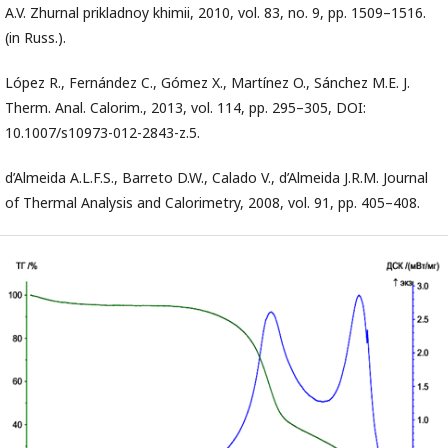
A.V. Zhurnal prikladnoy khimii, 2010, vol. 83, no. 9, pp. 1509–1516.
(in Russ.).
López R., Fernández C., Gómez X., Martínez O., Sánchez M.E. J.
Therm. Anal. Calorim., 2013, vol. 114, pp. 295–305, DOI:
10.1007/s10973-012-2843-z.5.
d’Almeida A.L.F.S., Barreto D.W., Calado V., d’Almeida J.R.M. Journal
of Thermal Analysis and Calorimetry, 2008, vol. 91, pp. 405–408.