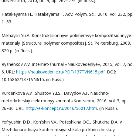
universiteta, 2010, no. 9, pp. 267–275. (in Russ.).
Hatakeyama H., Hatakeyama T. Adv. Polym. Sci., 2010, vol. 232, pp.
1–63.
Mikhaylin Yu.A. Konstruktsionnyye polimernyye kompozitsionnyye
materialy. [Structural polymer composites]. St. Pe-tersburg, 2008,
820 p. (in Russ.).
Ryzhenkov A.V. Internet-zhurnal «Naukovedeniye», 2015, vol. 7, no.
6. URL:
https://naukovedenie.ru/PDF/137TVN615.pdf
. DOI:
10.15862/137TVN615. (in Russ.).
Kurdenkova A.V., Shustov Yu.S., Davydov A.F. Nauchno-
metodicheskiy elektronnyy zhurnal «Kontsept», 2016, vol. 3, pp.
26–30. URL:
http://e-koncept.ru/2016/56017.htm
. (in Russ.).
Yefryushin D.D., Kon'shin V.V., Poteshkina O.O., Shutkina D.A. V
Mezhdunarodnaya konferentsiya-shkola po khimicheskoy