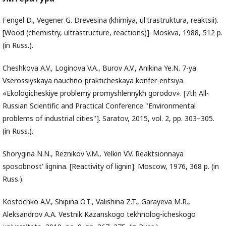
Fengel D., Vegener G. Drevesina (khimiya, ul'trastruktura, reaktsii).
[Wood (chemistry, ultrastructure, reactions)]. Moskva, 1988, 512 p.
(in Russ.).
Cheshkova A.V., Loginova V.A., Burov A.V., Anikina Ye.N. 7-ya
Vserossiyskaya nauchno-prakticheskaya konfer-entsiya
«Ekologicheskiye problemy promyshlennykh gorodov». [7th All-
Russian Scientific and Practical Conference "Environmental
problems of industrial cities"]. Saratov, 2015, vol. 2, pp. 303–305.
(in Russ.).
Shorygina N.N., Reznikov V.M., Yelkin V.V. Reaktsionnaya
sposobnost' lignina. [Reactivity of lignin]. Moscow, 1976, 368 p. (in
Russ.).
Kostochko A.V., Shipina O.T., Valishina Z.T., Garayeva M.R.,
Aleksandrov A.A. Vestnik Kazanskogo tekhnolog-icheskogo