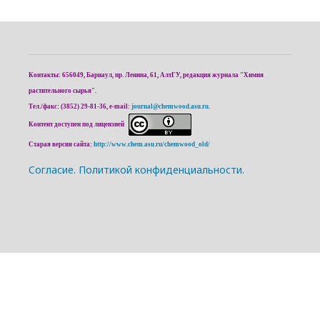
Контакты: 656049, Барнаул, пр. Ленина, 61, АлтГУ, редакция журнала "Химия
растительного сырья".
Тел./факс: (3852) 29-81-36, e-mail:
journal@chemwood.asu.ru
.
Контент доступен под лицензией
Старая версия сайта:
http://www.chem.asu.ru/chemwood_old/
Cогласие.
Политикой конфиденциальности.