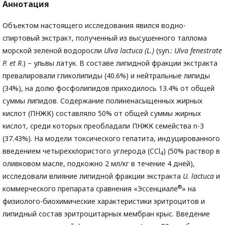
Аннотация
Объектом настоящего исследования явился водно-
спиртовый экстракт, полученный из высушенного таллома
морской зеленой водоросли
Ulva
lactuca
(
L
.)
(syn.:
Ulva
fenestrate
P
.
et
R
.) – ульвы латук. В составе липидной фракции экстракта
превалировали гликолипиды (40.6%) и нейтральные липиды
(34%), на долю фосфолипидов приходилось 13.4% от общей
суммы липидов. Содержание полиненасыщенных жирных
кислот (ПНЖК) составляло 50% от общей суммы жирных
кислот, среди которых преобладали ПНЖК семейства n-3
(37.43%). На модели токсического гепатита, индуцированного
введением четыреххлористого углерода (CCl
) (50% раствор в
4
оливковом масле, подкожно 2 мл/кг в течение 4 дней),
исследовали влияние липидной фракции экстракта
U
.
lactuca
и
®
коммерческого препарата сравнения «Эссенциале
» на
физиолого-биохимические характеристики эритроцитов и
липидный состав эритроцитарных мембран крыс. Введение