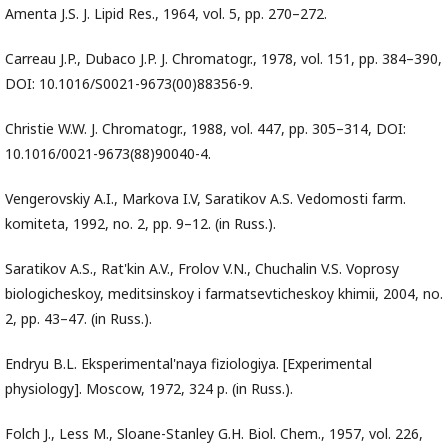
Amenta J.S. J. Lipid Res., 1964, vol. 5, pp. 270–272.
Carreau J.P., Dubacо J.P. J. Chromatogr., 1978, vol. 151, pp. 384–390,
DOI: 10.1016/S0021-9673(00)88356-9.
Christie W.W. J. Chromatogr., 1988, vol. 447, pp. 305–314, DOI:
10.1016/0021-9673(88)90040-4.
Vengerovskiy A.I., Markova I.V, Saratikov A.S. Vedomosti farm.
komiteta, 1992, no. 2, pp. 9–12. (in Russ.).
Saratikov A.S., Rat'kin A.V., Frolov V.N., Chuchalin V.S. Voprosy
biologicheskoy, meditsinskoy i farmatsevticheskoy khimii, 2004, no.
2, pp. 43–47. (in Russ.).
Endryu B.L. Eksperimental'naya fiziologiya. [Experimental
physiology]. Moscow, 1972, 324 p. (in Russ.).
Folch J., Less M., Sloane-Stanley G.H. Biol. Chem., 1957, vol. 226,