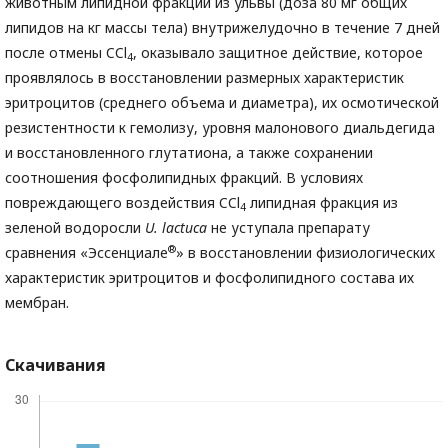
животным липидной фракции из ульвы (доза 80 мг общих
липидов на кг массы тела) внутрижелудочно в течение 7 дней
после отмены CCl
, оказывало защитное действие, которое
4
проявлялось в восстановлении размерных характеристик
эритроцитов (среднего объема и диаметра), их осмотической
резистентности к гемолизу, уровня малонового диальдегида
и восстановленного глутатиона, а также сохранении
соотношения фосфолипидных фракций. В условиях
повреждающего воздействия CCl
липидная фракция из
4
зеленой водоросли
U
.
lactuca
не уступала препарату
®
сравнения «Эссенциале
» в восстановлении физиологических
характеристик эритроцитов и фосфолипидного состава их
мембран.
Скачивания