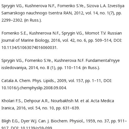
Sprygin V.G., Kushnerova N.F., Fomenko S.Ye., Sizova L.A. Izvestiya
Samarskogo nauchnogo tsentra RAN, 2012, vol. 14, no. 1(7), pp.
2299–2302. (in Russ.).
Fomenko S.E., Kushnerova N.F., Sprygin V.G., Momot T.V. Russian
Journal of Marine Biology, 2016, vol. 42, no. 6, pp. 509–514, DOI:
10.1134/S1063074016060031.
Sprygin V.G., Fomenko S.Ye., Kushnerova N.F. Fundamental'nyye
issledovaniya, 2014, no. 8 (1), pp. 110–114. (in Russ.).
Catala A. Chem. Phys. Lipids., 2009, vol. 157, pp. 1–11, DOI:
10.1016/j.chemphyslip.2008.09.004.
Kholari F.S., Dehpour A.R., Nourbakhsh M. et al. Acta Medica
Iranica, 2016, vol. 54, no. 10, pp. 631–639.
Bligh E.G., Dyer W.J. Can. J. Biochem. Physiol., 1959, no. 37, pp. 911–
917, DOI: 10.1139/o59-099.