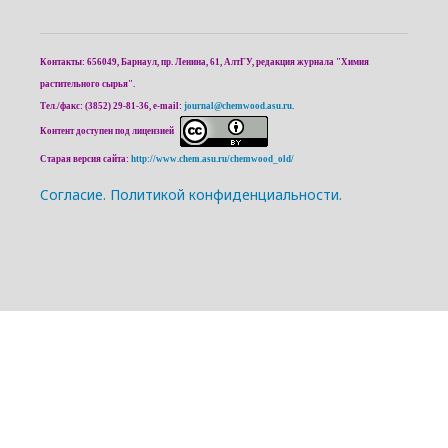
Контакты: 656049, Барнаул, пр. Ленина, 61, АлтГУ, редакция журнала "Химия
растительного сырья".
Тел./факс: (3852) 29-81-36, e-mail:
journal@chemwood.asu.ru
.
Контент доступен под лицензией
Старая версия сайта:
http://www.chem.asu.ru/chemwood_old/
Cогласие.
Политикой конфиденциальности.