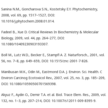
Sanina N.M., Goncharova S.N., Kostetsky E.Y. Phytochemistry,
2008, vol. 69, pp. 1517–1527, DOI:
10.1016/j.phytochem.2008.01.014.
Fadeel B., Xue D. Critical Reviews In Biochemistry & Molecular
Biology, 2009, vol. 44, pp. 264–277, DOI:
10.1080/10409230903193307.
Boll M., Lutz W.D., Becker E., Stampfl A. Z. Naturforsch., 2001, vol.
56, no. 7–8, pp. 649–659, DOI: 10.1515/znc-2001-7-826.
Manibusan M.K., Odin M., Eastmond D.A. J. Environ. Sci. Health. C
Environ Carcinog Ecotoxicol Rev., 2007, vol. 25, no. 3, pp. 185–209,
DOI: 10.1080/10590500701569398.
Akyuz F., Aydin O., Demir T.A. et al. Biol. Trace Elem. Res., 2009, vol.
132, no. 1–3, pp. 207–214, DOI: 10.1007/s12011-009-8395-9.