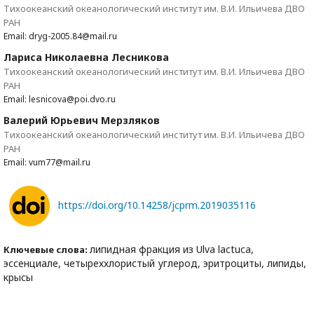
Тихоокеанский океанологический институт им. В.И. Ильичева ДВО
РАН
Email: dryg-2005.84@mail.ru
Лариса Николаевна Лесникова
Тихоокеанский океанологический институт им. В.И. Ильичева ДВО
РАН
Email: lesnicova@poi.dvo.ru
Валерий Юрьевич Мерзляков
Тихоокеанский океанологический институт им. В.И. Ильичева ДВО
РАН
Email: vum77@mail.ru
https://doi.org/10.14258/jcprm.2019035116
липидная фракция из Ulva lactuca,
Ключевые слова:
эссенциале, четыреххлористый углерод, эритроциты, липиды,
крысы