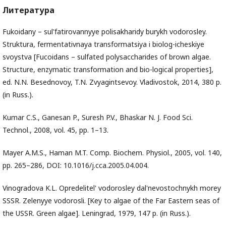
Литература
Fukoidany – sul'fatirovannyye polisakharidy burykh vodorosley.
Struktura, fermentativnaya transformatsiya i biolog-icheskiye
svoystva [Fucoidans – sulfated polysaccharides of brown algae.
Structure, enzymatic transformation and bio-logical properties],
ed. N.N. Besednovoy, T.N. Zvyagintsevoy. Vladivostok, 2014, 380 p.
(in Russ.).
Kumar C.S., Ganesan P., Suresh P.V., Bhaskar N. J. Food Sci.
Technol., 2008, vol. 45, pp. 1–13.
Mayer A.M.S., Haman M.T. Comp. Biochem. Physiol., 2005, vol. 140,
pp. 265–286, DOI: 10.1016/j.cca.2005.04.004.
Vinogradova K.L. Opredelitel' vodorosley dal'nevostochnykh morey
SSSR. Zelenyye vodorosli. [Key to algae of the Far Eastern seas of
the USSR. Green algae]. Leningrad, 1979, 147 p. (in Russ.).