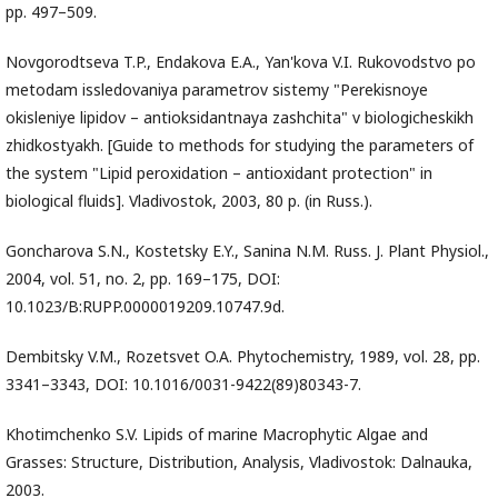
pp. 497–509.
Novgorodtseva T.P., Endakova E.A., Yan'kova V.I. Rukovodstvo po
metodam issledovaniya parametrov sistemy "Perekisnoye
okisleniye lipidov – antioksidantnaya zashchita" v biologicheskikh
zhidkostyakh. [Guide to methods for studying the parameters of
the system "Lipid peroxidation – antioxidant protection" in
biological fluids]. Vladivostok, 2003, 80 p. (in Russ.).
Goncharova S.N., Kostetsky E.Y., Sanina N.M. Russ. J. Plant Physiol.,
2004, vol. 51, no. 2, pp. 169–175, DOI:
10.1023/B:RUPP.0000019209.10747.9d.
Dembitsky V.M., Rozetsvet O.A. Phytochemistry, 1989, vol. 28, pp.
3341–3343, DOI: 10.1016/0031-9422(89)80343-7.
Khotimchenko S.V. Lipids of marine Macrophytic Algae and
Grasses: Structure, Distribution, Analysis, Vladivostok: Dalnauka,
2003.