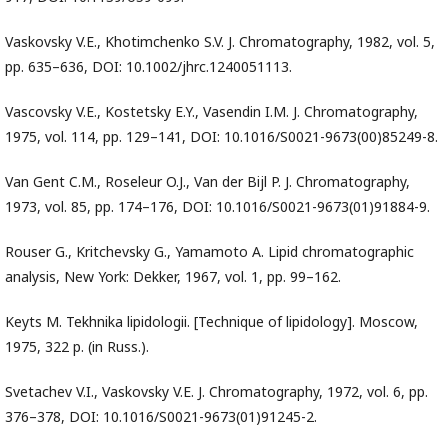
Vaskovsky V.E., Khotimchenko S.V. J. Chromatography, 1982, vol. 5,
pp. 635–636, DOI: 10.1002/jhrc.1240051113.
Vascovsky V.E., Kostetsky E.Y., Vasendin I.M. J. Chromatography,
1975, vol. 114, pp. 129–141, DOI: 10.1016/S0021-9673(00)85249-8.
Van Gent C.M., Roseleur O.J., Van der Bijl P. J. Chromatography,
1973, vol. 85, pp. 174–176, DOI: 10.1016/S0021-9673(01)91884-9.
Rouser G., Kritchevsky G., Yamamoto A. Lipid chromatographic
analysis, New York: Dekker, 1967, vol. 1, pp. 99–162.
Keyts M. Tekhnika lipidologii. [Technique of lipidology]. Moscow,
1975, 322 p. (in Russ.).
Svetaсhev V.I., Vaskovsky V.Е. J. Chromatography, 1972, vol. 6, pp.
376–378, DOI: 10.1016/S0021-9673(01)91245-2.