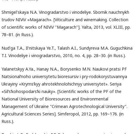
Shmigel'skaya N.A. Vinogradarstvo i vinodeliye. Sbornik nauchnykh
trudov NIViV «Magarach». [Viticulture and winemaking. Collection
of scientific works of NIViV "Magarach"]. Yalta, 2013, vol. XLIII, pp.
78–81. (in Russ.).
Nud'ga T.A., Il'nitskaya Ye.T., Talash A.I., Sundyreva M.A. Guguchkina
T.I. Vinodeliye i vinogradarstvo, 2010, no. 4, pp. 28–30. (in Russ.).
Yalanetskyy A.Ya., Hanay N.A., Borysenko M.N. Naukovi pratsi PF
Natsionalʹnoho universytetu bioresursiv i pry-rodokorystuvannya
Ukrayiny «Krymsʹkyy ahrotekhnolohichnyy universytet». Seriya
«Silʹsʹkohospodarsʹki nauky». [Scientific works of the PF of the
National University of Bioresources and Environmental
Management of Ukraine "Crimean Agrotechnological University".
Agricultural Sciences Series]. Simferopol, 2012, pp. 169–176. (in
Russ.).