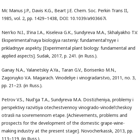
Mc Manus J.P., Davis K.G., Beart J.E. Chem. Soc. Perkin Trans II,
1985, vol. 2, pp. 1429–1438, DOI: 10.1039/a903667i.
Nen'ko N.I., Il'ina I.A., Kiseleva G.K., Sundyreva M.A., Skhalyakho T.V.
Eksperimental'naya biologiya rasteniy: fundamental'nyye i
prikladnyye aspekty. [Experimental plant biology: fundamental and
applied aspects]. Sudak, 2017, p. 241. (in Russ.).
Ganay N.A., Yalanetskiy A.Ya., Taran G.V., Borisenko M.N.,
Zagoruyko V.A. Magarach. Vinodeliye i vinogradarstvo, 2011, no. 3,
pp. 21–23. (in Russ.).
Petrov V.S., Nud'ga T.A., Sundyreva M.A. Dostizheniya, problemy i
perspektivy razvitiya otechestvennoy vinogrado-vinodel'cheskoy
otrasli na sovremennom etape. [Achievements, problems and
prospects for the development of the domestic grape-wine-
making industry at the present stage]. Novocherkassk, 2013, pp.
113–119. (in Russ.).