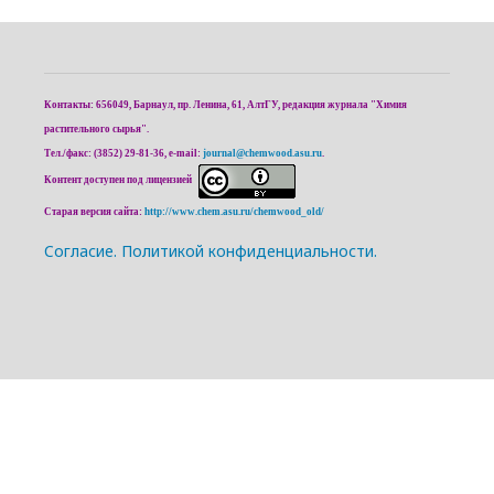
Контакты: 656049, Барнаул, пр. Ленина, 61, АлтГУ, редакция журнала "Химия
растительного сырья".
Тел./факс: (3852) 29-81-36, e-mail:
journal@chemwood.asu.ru
.
Контент доступен под лицензией
Старая версия сайта:
http://www.chem.asu.ru/chemwood_old/
Cогласие.
Политикой конфиденциальности.