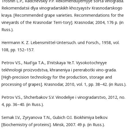
Troshin L.P., Radchevskiy P.P. Rekomenduyemyye sorta vinograda.
Rekomendatsii dlya vinogradarskikh khozyaystv Krasnodarskogo
kraya. [Recommended grape varieties. Recommendations for the
vineyards of the Krasnodar Terri-tory]. Krasnodar, 2004, 176 p. (in
Russ.).
Herrmann K. Z. Lebensmittel-Untersuch. und Forsch., 1958, vol.
108, pp. 152–157.
Petrov V.S., Nud'ga T.A., Il'nitskaya Ye.T. Vysokotochnyye
tekhnologii proizvodstva, khraneniya i pererabotki vino-grada.
[High-precision technology for the production, storage and
processing of grapes]. Krasnodar, 2010, vol. 1, pp. 38–42. (in Russ.).
Petrov V.S., Shcherbakov S.V. Vinodeliye i vinogradarstvo, 2012, no.
4, pp. 36–40. (in Russ.).
Semak I.V., Zyryanova T.N., Gubich O.I. Biokhimiya belkov.
[Biochemistry of proteins]. Minsk, 2007. 49 p. (in Russ.).