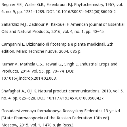
Regnier F.E., Waller G.R., Eisenbraun E.J. Phytochemistry, 1967, vol.
6, no. 9, pp. 1281–1289. DOI: 10.1016/S0031-9422(00)86090-2.
Saharkhiz M.J., Zadnour P., Kakouei F. American Journal of Essential
Oils and Natural Products, 2016, vol. 4, no. 1, pp. 40–45.
Campanini E. Dizionario di fitoterapia e piante medicinali. 2th
edition. Milan: Tecniche nuove, 2004, 685 p.
Kumar V., Mathela C.S., Tewari G., Singh D. Industrial Crops and
Products, 2014, vol. 55, pp. 70–74. DOI:
10.1016/j.indcrop.2014.02.003.
Shafaghat A., Oji K. Natural product communications, 2010, vol. 5,
no. 4, pp. 625–628. DOI: 10.1177/1934578X1000500427.
Gosudarstvennaya farmakopeya Rossiyskoy Federatsii 13-ye izd.
[State Pharmacopoeia of the Russian Federation 13th ed].
Moscow, 2015, vol. 1, 1470 p. (in Russ.).