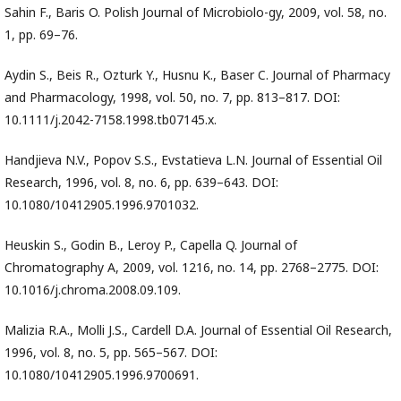
Sahin F., Baris O. Polish Journal of Microbiolo-gy, 2009, vol. 58, no.
1, pp. 69–76.
Aydin S., Beis R., Ozturk Y., Husnu K., Baser C. Journal of Pharmacy
and Pharmacology, 1998, vol. 50, no. 7, pp. 813–817. DOI:
10.1111/j.2042-7158.1998.tb07145.x.
Handjieva N.V., Popov S.S., Evstatieva L.N. Journal of Essential Oil
Research, 1996, vol. 8, no. 6, pp. 639–643. DOI:
10.1080/10412905.1996.9701032.
Heuskin S., Godin B., Leroy P., Capella Q. Journal of
Chromatography A, 2009, vol. 1216, no. 14, pp. 2768–2775. DOI:
10.1016/j.chroma.2008.09.109.
Malizia R.A., Molli J.S., Cardell D.A. Journal of Essential Oil Research,
1996, vol. 8, no. 5, pp. 565–567. DOI:
10.1080/10412905.1996.9700691.