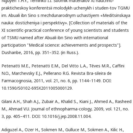
Nguyen T.H.Y., Terninko I.I. Sbornik materialov XI nauchno-
prakticheskoy konferentsii molodykh uchenykh i studen-tov TGMU
im. Abuali ibn Sino s mezhdunarodnym uchastiyem «Meditsinskaya
nauka: dostizheniya i perspektivy». [Collection of materials of the
XI scientific-practical conference of young scientists and students
of TSMU named after Abuali ibn Sino with international
participation "Medical science: achievements and prospects"].
Dushanbe, 2016, pp. 351–352. (in Russ.).
Petenatti M.E., Petenatti E.M., Del Vitto L.A., Téves M.R., Caffini
N.O., Marchevsky E.J., Pellerano R.G. Revista Bra-sileira de
Farmacognosia, 2011, vol. 21, no. 6, pp. 1144–1149. DOI:
10.1590/S0102-695X2011005000129.
Gilani A.H., Shah A.J., Zubair A., Khalid S., Kiani J., Ahmed A., Rasheed
M., Ahmad V.U. Journal of ethnopharma-cology, 2009, vol. 121, no.
3, pp. 405–411. DOI: 10.1016/j.jep.2008.11.004.
Adiguzel A., Ozer H., Sokmen M., Gulluce M., Sokmen A., Kilic H.,