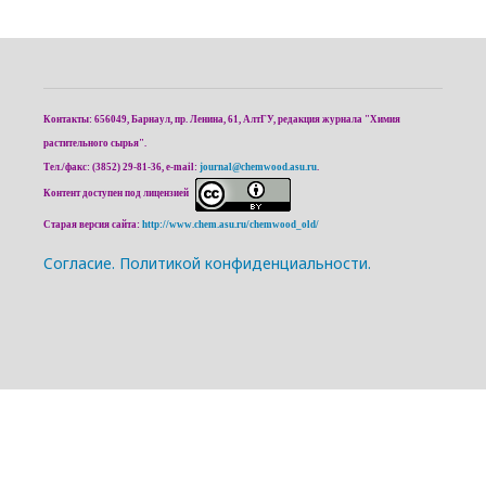
Контакты: 656049, Барнаул, пр. Ленина, 61, АлтГУ, редакция журнала "Химия
растительного сырья".
Тел./факс: (3852) 29-81-36, e-mail:
journal@chemwood.asu.ru
.
Контент доступен под лицензией
Старая версия сайта:
http://www.chem.asu.ru/chemwood_old/
Cогласие.
Политикой конфиденциальности.