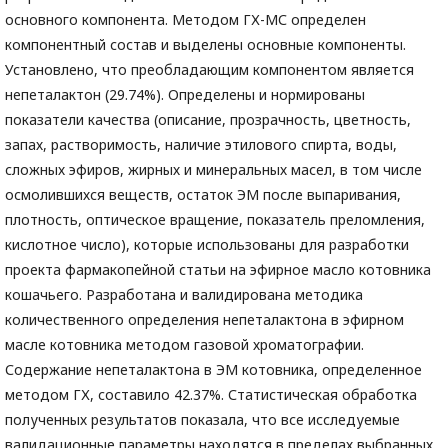
основного компонента. Методом ГХ-МС определен
компонентный состав и выделены основные компоненты.
Установлено, что преобладающим компонентом является
непеталактон (29.74%). Определены и нормированы
показатели качества (описание, прозрачность, цветность,
запах, растворимость, наличие этилового спирта, воды,
сложных эфиров, жирных и минеральных масел, в том числе
осмолившихся веществ, остаток ЭМ после выпаривания,
плотность, оптическое вращение, показатель преломления,
кислотное число), которые использованы для разработки
проекта фармакопейной статьи на эфирное масло котовника
кошачьего. Разработана и валидирована методика
количественного определения непеталактона в эфирном
масле котовника методом газовой хроматографии.
Содержание непеталактона в ЭМ котовника, определенное
методом ГХ, составило 42.37%. Статистическая обработка
полученных результатов показала, что все исследуемые
валидационные параметры находятся в пределах выбранных