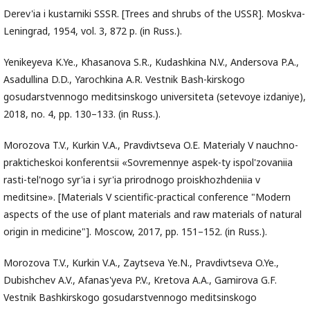
Derev'ia i kustarniki SSSR. [Trees and shrubs of the USSR]. Moskva-
Leningrad, 1954, vol. 3, 872 p. (in Russ.).
Yenikeyeva K.Ye., Khasanova S.R., Kudashkina N.V., Andersova P.A.,
Asadullina D.D., Yarochkina A.R. Vestnik Bash-kirskogo
gosudarstvennogo meditsinskogo universiteta (setevoye izdaniye),
2018, no. 4, pp. 130–133. (in Russ.).
Morozova T.V., Kurkin V.A., Pravdivtseva O.E. Materialy V nauchno-
prakticheskoi konferentsii «Sovremennye aspek-ty ispol'zovaniia
rasti-tel'nogo syr'ia i syr'ia prirodnogo proiskhozhdeniia v
meditsine». [Materials V scientific-practical conference "Modern
aspects of the use of plant materials and raw materials of natural
origin in medicine"]. Moscow, 2017, pp. 151–152. (in Russ.).
Morozova T.V., Kurkin V.A., Zaytseva Ye.N., Pravdivtseva O.Ye.,
Dubishchev A.V., Afanas'yeva P.V., Kretova A.A., Gamirova G.F.
Vestnik Bashkirskogo gosudarstvennogo meditsinskogo