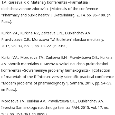
T.V., Garaeva R.R. Materialy konferentsii «Farmatsiia i
obshchestvennoe zdorov'e». [Materials of the conference
"Pharmacy and public health"]. Ekaterinburg, 2014, pp. 96–100. (in
Russ.).
Kurkin V.A., Kurkina A.V., Zaitseva E.N., Dubishchev A.V.,
Pravdivtseva O.E., Morozova T.V. Biulleten' sibirskoi meditsiny,
2015, vol. 14, no. 3, pp. 18–22. (in Russ.).
Kurkin V.A., Morozova T.V., Zaitseva E.N., Pravdvitseva O.E., Kurkina
A.V. Sbornik materialov II Mezhvuzovskoi nauchno-prakticheskoi
konferentsii «Sovremennye problemy farmakognozii». [Collection
of materials of the II Interuni-versity scientific-practical conference
"Modern problems of pharmacognosy"]. Samara, 2017, pp. 54–59.
(in Russ.).
Morozova T.V., Kurkina A.V., Pravdivtseva O.E., Dubishchev A.V.
Izvestiia Samarskogo nauchnogo tsentra RAN, 2015, vol. 17, no.
5(3), pp. 959–963. (in Russ.).