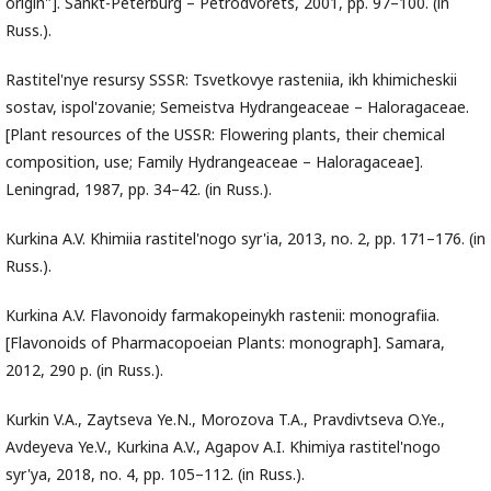
origin"]. Sankt-Peterburg – Petrodvorets, 2001, pp. 97–100. (in
Russ.).
Rastitel'nye resursy SSSR: Tsvetkovye rasteniia, ikh khimicheskii
sostav, ispol'zovanie; Semeistva Hydrangeaceae – Haloragaceae.
[Plant resources of the USSR: Flowering plants, their chemical
composition, use; Family Hydrangeaceae – Haloragaceae].
Leningrad, 1987, pp. 34–42. (in Russ.).
Kurkina A.V. Khimiia rastitel'nogo syr'ia, 2013, no. 2, pp. 171–176. (in
Russ.).
Kurkina A.V. Flavonoidy farmakopeinykh rastenii: monografiia.
[Flavonoids of Pharmacopoeian Plants: monograph]. Samara,
2012, 290 p. (in Russ.).
Kurkin V.A., Zaytseva Ye.N., Morozova T.A., Pravdivtseva O.Ye.,
Avdeyeva Ye.V., Kurkina A.V., Agapov A.I. Khimiya rastitel'nogo
syr'ya, 2018, no. 4, pp. 105–112. (in Russ.).