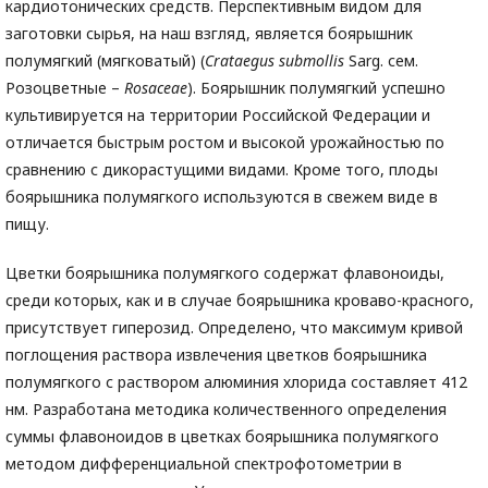
кардиотонических средств. Перспективным видом для
заготовки сырья, на наш взгляд, является боярышник
полумягкий (мягковатый) (
Crataegus submollis
Sarg. сем.
Розоцветные –
Rosaceae
). Боярышник полумягкий успешно
культивируется на территории Российской Федерации и
отличается быстрым ростом и высокой урожайностью по
сравнению с дикорастущими видами. Кроме того, плоды
боярышника полумягкого используются в свежем виде в
пищу.
Цветки боярышника полумягкого содержат флавоноиды,
среди которых, как и в случае боярышника кроваво-красного,
присутствует гиперозид. Определено, что максимум кривой
поглощения раствора извлечения цветков боярышника
полумягкого с раствором алюминия хлорида составляет 412
нм. Разработана методика количественного определения
суммы флавоноидов в цветках боярышника полумягкого
методом дифференциальной спектрофотометрии в