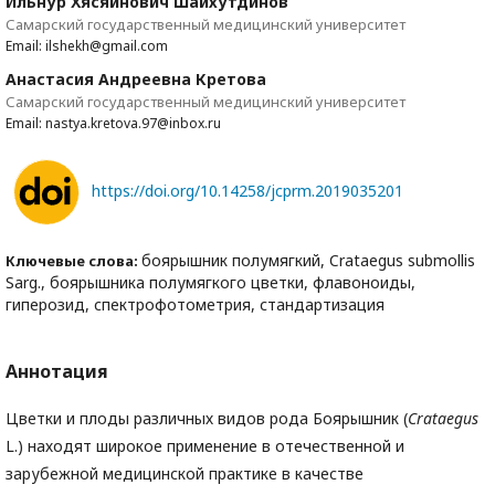
Ильнур Хясяинович Шайхутдинов
Самарский государственный медицинский университет
Email: ilshekh@gmail.com
Анастасия Андреевна Кретова
Самарский государственный медицинский университет
Email: nastya.kretova.97@inbox.ru
https://doi.org/10.14258/jcprm.2019035201
боярышник полумягкий, Crataegus submollis
Ключевые слова:
Sarg., боярышника полумягкого цветки, флавоноиды,
гиперозид, спектрофотометрия, стандартизация
Аннотация
Цветки и плоды различных видов рода Боярышник (
Crataegus
L.) находят широкое применение в отечественной и
зарубежной медицинской практике в качестве