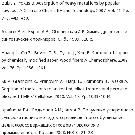
Bulut Y., Yokus B. Adsorption of heavy metal ions by popular
sawdust // Cellulose Chemistry and Technology. 2007. Vol. 41. Pp.
7–8, 443–450.
Азаров В.И., Буров А.В., Оболенская А.В. Химия древесины и
синтетических полимеров. СПб., 1999. 628 с.
Huang L., Ou Z., Boving T. B., Tyson J., Xing B. Sorption of copper
by chemically modified aspen wood fibers // Chemosphere. 2009.
Vol. 76. Pp. 1056–1061.
Su P., Granholm K., Pranovich A., Harju L., Holmbom B., Ivaska A.
Sorption of metal ions to untreated, alkali-treated and peroxide-
bleached TMP // Cellulose. 2010. Vol. 17. Pp. 1033–1044.
Крайнова Е.А., Родионов А.И., Ким А.В. Получение углеродного
сульфокатионита методом сернокислотного обугливания
целлюлозосодержащих отходов // Экология и
промышленность России. 2008. №3. C. 21–23.