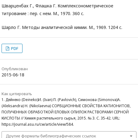
Шварценбах Г., Флашка Г. Комплексонометрическое
титрование : пер. с нем. М., 1970. 360 с.
Шарло Г. Методы аналитической химии. М., 1969. 1204 с.
PDF
Опубликован
2015-06-18
Как цитировать
1. Дейнеко (Deineko)И. (Ivan) П. (Pavlovich), Симонова (Simonova)А.
(Aleksandra) Н. (Nikolaevna) СОРБЦИОННЫЕ СВОЙСТВА КАТИОНИТОВ,
ПОЛУЧЕННЫХ ОБРАБОТКОЙ ЕЛОВЫХ ОПИЛОК РАСТВОРАМИ СЕРНОЙ
КИСЛОТЫ // Химия растительного сырья, 2015. № 3. С. 35-42. URL:
https://journal.asu.ru/cw/article/view/584.
Другие форматы библиографических ссылок