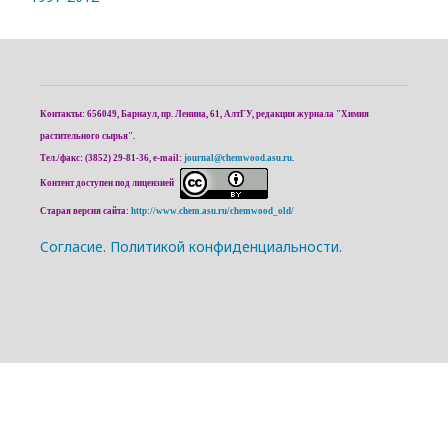
Контакты: 656049, Барнаул, пр. Ленина, 61, АлтГУ, редакция журнала "Химия
растительного сырья".
Тел./факс: (3852) 29-81-36, e-mail:
journal@chemwood.asu.ru
.
Контент доступен под лицензией
Старая версия сайта:
http://www.chem.asu.ru/chemwood_old/
Cогласие.
Политикой конфиденциальности.