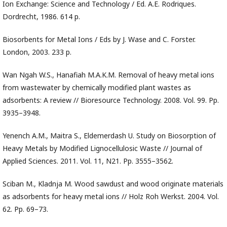
Ion Exchange: Science and Technology / Ed. A.E. Rodriques.
Dordrecht, 1986. 614 p.
Biosorbents for Metal Ions / Eds by J. Wase and C. Forster.
London, 2003. 233 p.
Wan Ngah W.S., Hanafiah M.A.K.M. Removal of heavy metal ions
from wastewater by chemically modified plant wastes as
adsorbents: A review // Bioresource Technology. 2008. Vol. 99. Pp.
3935–3948.
Yenench A.M., Maitra S., Eldemerdash U. Study on Biosorption of
Heavy Metals by Modified Lignocellulosic Waste // Journal of
Applied Sciences. 2011. Vol. 11, N21. Pp. 3555–3562.
Sciban M., Kladnja M. Wood sawdust and wood originate materials
as adsorbents for heavy metal ions // Holz Roh Werkst. 2004. Vol.
62. Pp. 69–73.