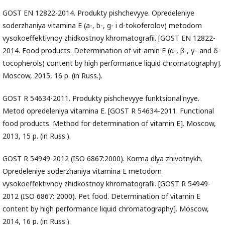
GOST EN 12822-2014. Produkty pishchevyye. Opredeleniye
soderzhaniya vitamina E (a-, b-, g- i d-tokoferolov) metodom
vysokoeffektivnoy zhidkostnoy khromatografii. [GOST EN 12822-
2014. Food products. Determination of vit-amin E (α-, β-, γ- and δ-
tocopherols) content by high performance liquid chromatography].
Moscow, 2015, 16 p. (in Russ.).
GOST R 54634-2011. Produkty pishchevyye funktsional'nyye.
Metod opredeleniya vitamina E. [GOST R 54634-2011. Functional
food products. Method for determination of vitamin E]. Moscow,
2013, 15 p. (in Russ.).
GOST R 54949-2012 (ISO 6867:2000). Korma dlya zhivotnykh.
Opredeleniye soderzhaniya vitamina E metodom
vysokoeffektivnoy zhidkostnoy khromatografii. [GOST R 54949-
2012 (ISO 6867: 2000). Pet food. Determination of vitamin E
content by high performance liquid chromatography]. Moscow,
2014, 16 p. (in Russ.).