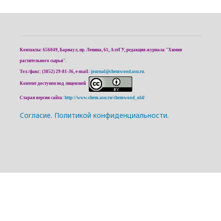
Контакты: 656049, Барнаул, пр. Ленина, 61, АлтГУ, редакция журнала "Химия
растительного сырья".
Тел./факс: (3852) 29-81-36, e-mail:
journal@chemwood.asu.ru
.
Контент доступен под лицензией
Старая версия сайта:
http://www.chem.asu.ru/chemwood_old/
Cогласие.
Политикой конфиденциальности.