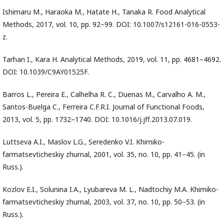
Ishimaru M., Haraoka M., Hatate H., Tanaka R. Food Analytical
Methods, 2017, vol. 10, pp. 92–99. DOI: 10.1007/s12161-016-0553-
z.
Tarhan I., Kara H. Analytical Methods, 2019, vol. 11, pp. 4681–4692.
DOI: 10.1039/C9AY01525F.
Barros L., Pereira E., Calhelha R. C., Duenas M., Carvalho A. M.,
Santos-Buelga C., Ferreira C.F.R.I. Journal of Functional Foods,
2013, vol. 5, pp. 1732–1740. DOI: 10.1016/j.jff.2013.07.019.
Luttseva A.I., Maslov L.G., Seredenko V.I. Khimiko-
farmatsevticheskiy zhurnal, 2001, vol. 35, no. 10, pp. 41–45. (in
Russ.).
Kozlov E.I., Solunina I.A., Lyubareva M. L., Nadtochiy M.A. Khimiko-
farmatsevticheskiy zhurnal, 2003, vol. 37, no. 10, pp. 50–53. (in
Russ.).