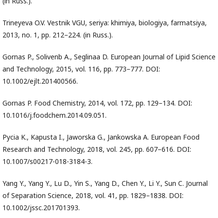
(in Russ.).
Trineyeva O.V. Vestnik VGU, seriya: khimiya, biologiya, farmatsiya,
2013, no. 1, pp. 212–224. (in Russ.).
Gornas P., Solivenb A., Seglinaa D. European Journal of Lipid Science
and Technology, 2015, vol. 116, pp. 773–777. DOI:
10.1002/ejlt.201400566.
Gornas P. Food Chemistry, 2014, vol. 172, pp. 129–134. DOI:
10.1016/j.foodchem.2014.09.051.
Pycia K., Kapusta I., Jaworska G., Jankowska A. European Food
Research and Technology, 2018, vol. 245, pp. 607–616. DOI:
10.1007/s00217-018-3184-3.
Yang Y., Yang Y., Lu D., Yin S., Yang D., Chen Y., Li Y., Sun C. Journal
of Separation Science, 2018, vol. 41, pp. 1829–1838. DOI:
10.1002/jssc.201701393.