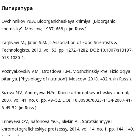
Литература
Ovchinnikov Yu.A. Bioorganicheskaya khimiya. [Bioorganic
chemistry]. Moscow, 1987, 668 p. (in Russ.).
Taghvaei M., Jafari S.M. Jr. Association of Food Scientists &
Technologists, 2013, vol. 53, pp. 1272–1282. DOI: 10.1007/s13197-
013-1080-1.
Poznyakovskiy V.M., Drozdova T.M., Vloshchinskiy P.Ye. Fiziologiya
pitaniya. [Physiology of nutrition]. Moscow, 2018, 432 p. (in Russ.).
Sizova N.V., Andreyeva N.Yu. Khimiko-farmatsevticheskiy zhurnal,
2007, vol. 41, no. 6, pp. 49–52. DOI: 10.30906/0023-1134-2007-41-
6-49-52. (in Russ.).
Trineyeva O.V., Safonova Ye.F., Slivkin A.I. Sorbtsionnyye i
khromatograficheskiye protsessy, 2014, vol. 14, no. 1, pp. 144–149.