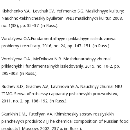
Kishchenko V.A., Levchuk I.V., Yefimenko S.G. Maslichnyye kul'tury:
Nauchno-tekhnicheskiy byulleten' VNII maslichnykh kul'tur, 2008,
no. 1(38), pp. 35–37. (in Russ.).
Vorob'yeva O.A.Fundamental'nyye i prikladnyye issledovaniya:
problemy i rezul'taty, 2016, no. 24, pp. 147–151. (in Russ.).
Vorob'yeva O.A., Mel'nikova N.B. Mezhdunarodnyy zhurnal
prikladnykh i fundamental'nykh issledovaniy, 2015, no. 10-2, pp.
295–303. (in Russ.).
Rudnev S.D., Grachev A.V., Lavrinova Ye.A. Nauchnyy zhurnal NIU
ITMO. Seriya «Protsessy i apparaty pishchevykh proizvodstv»,
2011, no. 2, pp. 186–192. (in Russ.).
Skurikhin I.M., Tutel'yan V.A. Khimicheskiy sostav rossiyskikh
pishchevykh produktov. [The chemical composition of Russian food
products]. Moscow, 2002, 237 p. (in Russ.).