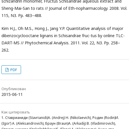
schizandrin monomer, Fructus Schisandrae aqueous extract and
Sheng-Mai-San to rats // Journal of Eth-nopharmacology. 2008. Vol.
115, N3. Pp. 483–488.
Kim H.J., Oh M.S., Hong J., Jang Y.P. Quantitative analysis of major
dibenzocyclooctane lignans in Schisandrae fruc-tus by online TLC-
DART-MS // Phytochemical Analysis. 2011. Vol. 22, N3. Pp. 258–
262.
PDF
Опубликован
2015-06-11
Как цитировать
1. Ставрианиди (Stavrianidi)А. (Andrej) Н. (Nikolaevich), Родин (Rodin)И.
(Igor’) А. (Aleksandrovich), Браун (Braun)А. (Arkadij) В. (Vladimirovich),