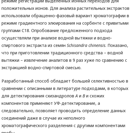
режиме регистрации выделенных ионных переходов для
положительных ионов. Для анализа растительных экстрактов
использовали обращенно-фазовый вариант хроматографии в
режиме градиентного элюирования на сорбенте с привитыми
группами С18. Опробование предложенного подхода
осуществляли при анализе водной вытяжки и водно-
спиртового экстракта из семян
Schisandra chinensis
. Показано,
что при приготовлении традиционного средства – водной
вытяжки – извлечение аналитов в 9 раз хуже по сравнению с
экстракцией водно-спиртовой смесью.
Разработанный способ обладает большей селективностью в
сравнении с описанными в литературе подходами, в которых
для детектирования схизандролов
A
и
B
и схожих
компонентов применяют УФ-детектирование, а
следовательно, позволяет проводить определение данных
соединений даже в случае их неполного
хроматографического разделения с другими компонентами
пробы.