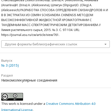
Стекольщикова (Stekol’shhikova)Е. (Elena) А. (Alekseevna), Ананьева
(Anan’eva)И. (Irina) А. (Alekseevna), Шпигун (Shpigun)О. (Oleg) А.
(Alekseevich) РАЗРАБОТКА СПОСОБА ОПРЕДЕЛЕНИЯ СХИЗАНДРОЛОВ A И
B В ЭКСТРАКТАХ ИЗ СЕМЯН SCHISANDRA CHINENSIS МЕТОДОМ
ВЫСОКОЭФФЕКТИВНОЙ ЖИДКОСТНОЙ ХРОМАТОГРАФИИ С
ТАНДЕМНЫМ МАСС-СПЕКТРОМЕТРИЧЕСКИМ ДЕТЕКТИРОВАНИЕМ //
Химия растительного сырья, 2015. № 3. С. 97-104. URL:
https://journal.asu.ru/cw/article/view/761.
Другие форматы библиографических ссылок
Выпуск
№ 3 (2015)
Раздел
Низкомолекулярные соединения
This work is licensed under a
Creative Commons Attribution 4.0
International License
.