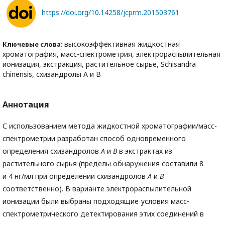
https://doi.org/10.14258/jcprm.201503761
высокоэффективная жидкостная
Ключевые слова:
хроматография, масс-спектрометрия, электрораспылительная
ионизация, экстракция, растительное сырье, Schisandra
chinensis, схизандролы A и B
Аннотация
С использованием метода жидкостной хроматографии/масс-
спектрометрии разработан способ одновременного
определения схизандролов
A
и
B
в экстрактах из
растительного сырья (пределы обнаружения составили 8
и 4 нг/мл при определении схизандролов
A
и
B
соответственно). В варианте электрораспылительной
ионизации были выбраны подходящие условия масс-
спектрометрического детектирования этих соединений в