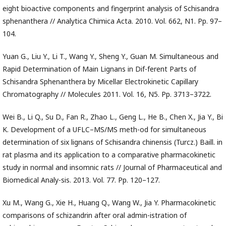
eight bioactive components and fingerprint analysis of Schisandra
sphenanthera // Analytica Chimica Acta. 2010. Vol. 662, N1. Pp. 97–
104.
Yuan G., Liu Y., Li T., Wang Y., Sheng Y., Guan M. Simultaneous and
Rapid Determination of Main Lignans in Dif-ferent Parts of
Schisandra Sphenanthera by Micellar Electrokinetic Capillary
Chromatography // Molecules 2011. Vol. 16, N5. Pp. 3713–3722.
Wei B., Li Q., Su D., Fan R., Zhao L., Geng L., He B., Chen X., Jia Y., Bi
K. Development of a UFLC–MS/MS meth-od for simultaneous
determination of six lignans of Schisandra chinensis (Turcz.) Baill. in
rat plasma and its application to a comparative pharmacokinetic
study in normal and insomnic rats // Journal of Pharmaceutical and
Biomedical Analy-sis. 2013. Vol. 77. Pp. 120–127.
Xu M., Wang G., Xie H., Huang Q., Wang W., Jia Y. Pharmacokinetic
comparisons of schizandrin after oral admin-istration of