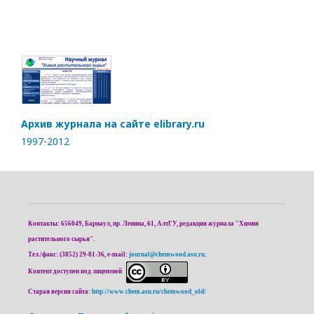
Архив журнала на сайте elibrary.ru
1997-2012
Контакты: 656049, Барнаул, пр. Ленина, 61, АлтГУ, редакция журнала "Химия
растительного сырья".
Тел./факс: (3852) 29-81-36, e-mail:
journal@chemwood.asu.ru
.
Контент доступен под лицензией
Старая версия сайта:
http://www.chem.asu.ru/chemwood_old/