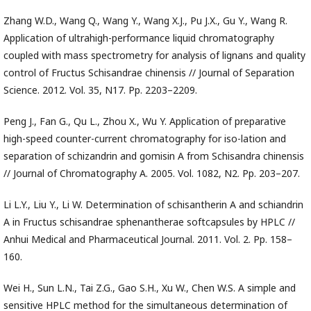
Zhang W.D., Wang Q., Wang Y., Wang X.J., Pu J.X., Gu Y., Wang R.
Application of ultrahigh-performance liquid chromatography
coupled with mass spectrometry for analysis of lignans and quality
control of Fructus Schisandrae chinensis // Journal of Separation
Science. 2012. Vol. 35, N17. Pp. 2203–2209.
Peng J., Fan G., Qu L., Zhou X., Wu Y. Application of preparative
high-speed counter-current chromatography for iso-lation and
separation of schizandrin and gomisin A from Schisandra chinensis
// Journal of Chromatography A. 2005. Vol. 1082, N2. Pp. 203–207.
Li L.Y., Liu Y., Li W. Determination of schisantherin A and schiandrin
A in Fructus schisandrae sphenantherae softcapsules by HPLC //
Anhui Medical and Pharmaceutical Journal. 2011. Vol. 2. Pp. 158–
160.
Wei H., Sun L.N., Tai Z.G., Gao S.H., Xu W., Chen W.S. A simple and
sensitive HPLC method for the simultaneous determination of