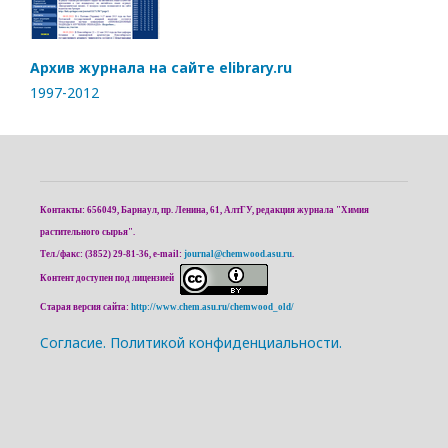
Архив журнала на сайте elibrary.ru
1997-2012
Контакты: 656049, Барнаул, пр. Ленина, 61, АлтГУ, редакция журнала "Химия
растительного сырья".
Тел./факс: (3852) 29-81-36, e-mail:
journal@chemwood.asu.ru
.
Контент доступен под лицензией
Старая версия сайта:
http://www.chem.asu.ru/chemwood_old/
Cогласие.
Политикой конфиденциальности.