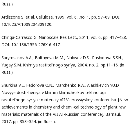
Russ.).
Ardizzone S. et al. Cellulose, 1999, vol. 6, .no. 1, pp. 57–69. DOI:
10.1023/A:1009204309120.
Chinga-Carrasco G. Nanoscale Res Lett., 2011, vol. 6, pp. 417–428.
DOI: 10.1186/1556-276X-6-417.
Sarymsakov A.A., Baltayeva M.M., Nabiyev D.S., Rashidova S.SH.,
Yugay S.M. Khimiya rastitel'nogo syr'ya, 2004, no. 2, pp.11–16. (in
Russ.).
Shurkina V.I., Fedorova O.N., Marchenko R.A., Alashkevich YU.D.
Novyye dostizheniya v khimii i khimicheskoy tekhnologii
rastitel'nogo syr'ya : materialy VII Vserossiyskoy konferentsii. [New
achievements in chemistry and chemi-cal technology of plant raw
materials: materials of the VII All-Russian conference]. Barnaul,
2017, pp. 353–354. (in Russ.).