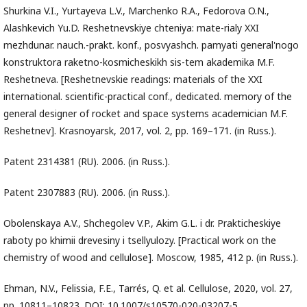
Shurkina V.I., Yurtayeva L.V., Marchenko R.A., Fedorova O.N.,
Alashkevich Yu.D. Reshetnevskiye chteniya: mate-rialy XXI
mezhdunar. nauch.-prakt. konf., posvyashch. pamyati general'nogo
konstruktora raketno-kosmicheskikh sis-tem akademika M.F.
Reshetneva. [Reshetnevskie readings: materials of the XXI
international. scientific-practical conf., dedicated. memory of the
general designer of rocket and space systems academician M.F.
Reshetnev]. Krasnoyarsk, 2017, vol. 2, pp. 169–171. (in Russ.).
Patent 2314381 (RU). 2006. (in Russ.).
Patent 2307883 (RU). 2006. (in Russ.).
Obolenskaya A.V., Shchegolev V.P., Akim G.L. i dr. Prakticheskiye
raboty po khimii drevesiny i tsellyulozy. [Practical work on the
chemistry of wood and cellulose]. Moscow, 1985, 412 p. (in Russ.).
Ehman, N.V., Felissia, F.E., Tarrés, Q. et al. Cellulose, 2020, vol. 27,
pp. 10811–10823. DOI: 10.1007/s10570-020-03207-5.