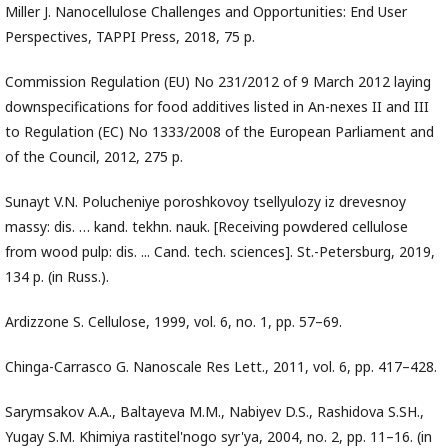
Miller J. Nanocellulose Challenges and Opportunities: End User
Perspectives, TAPPI Press, 2018, 75 p.
Commission Regulation (EU) No 231/2012 of 9 March 2012 laying
downspecifications for food additives listed in An-nexes II and III
to Regulation (EC) No 1333/2008 of the European Parliament and
of the Council, 2012, 275 p.
Sunayt V.N. Polucheniye poroshkovoy tsellyulozy iz drevesnoy
massy: dis. … kand. tekhn. nauk. [Receiving powdered cellulose
from wood pulp: dis. ... Cand. tech. sciences]. St.-Petersburg, 2019,
134 p. (in Russ.).
Ardizzone S. Cellulose, 1999, vol. 6, no. 1, pp. 57–69.
Chinga-Carrasco G. Nanoscale Res Lett., 2011, vol. 6, pp. 417–428.
Sarymsakov A.A., Baltayeva M.M., Nabiyev D.S., Rashidova S.SH.,
Yugay S.M. Khimiya rastitel'nogo syr'ya, 2004, no. 2, pp. 11–16. (in