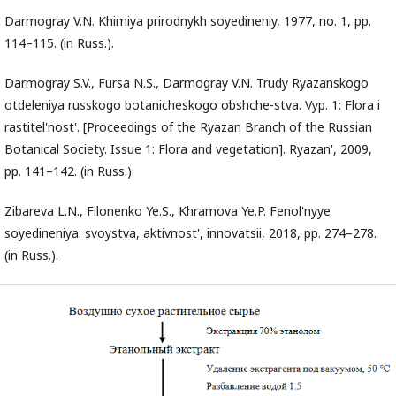
Darmogray V.N. Khimiya prirodnykh soyedineniy, 1977, no. 1, pp.
114–115. (in Russ.).
Darmogray S.V., Fursa N.S., Darmogray V.N. Trudy Ryazanskogo
otdeleniya russkogo botanicheskogo obshche-stva. Vyp. 1: Flora i
rastitel'nost'. [Proceedings of the Ryazan Branch of the Russian
Botanical Society. Issue 1: Flora and vegetation]. Ryazan', 2009,
pp. 141–142. (in Russ.).
Zibareva L.N., Filonenko Ye.S., Khramova Ye.P. Fenol'nyye
soyedineniya: svoystva, aktivnost', innovatsii, 2018, pp. 274–278.
(in Russ.).