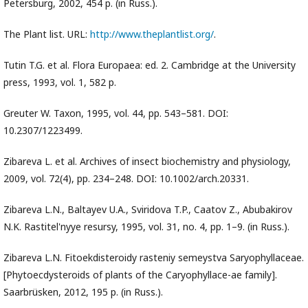
Petersburg, 2002, 454 p. (in Russ.).
The Plant list. URL:
http://www.theplantlist.org/
.
Tutin T.G. et al. Flora Europaea: ed. 2. Cambridge at the University
press, 1993, vol. 1, 582 p.
Greuter W. Taxon, 1995, vol. 44, pp. 543–581. DOI:
10.2307/1223499.
Zibareva L. et al. Archives of insect biochemistry and physiology,
2009, vol. 72(4), pp. 234–248. DOI: 10.1002/arch.20331.
Zibareva L.N., Baltayev U.A., Sviridova T.P., Caatov Z., Abubakirov
N.K. Rastitel'nyye resursy, 1995, vol. 31, no. 4, pp. 1–9. (in Russ.).
Zibareva L.N. Fitoekdisteroidy rasteniy semeystva Saryophyllaceae.
[Phytoecdysteroids of plants of the Caryophyllace-ae family].
Saarbrüsken, 2012, 195 p. (in Russ.).