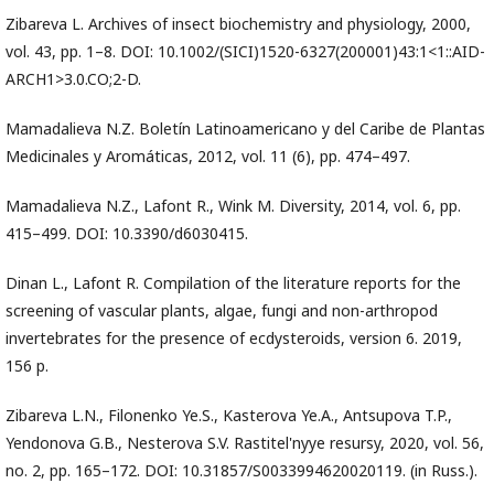
Zibareva L. Archives of insect biochemistry and physiology, 2000,
vol. 43, pp. 1–8. DOI: 10.1002/(SICI)1520-6327(200001)43:1<1::AID-
ARCH1>3.0.CO;2-D.
Mamadalieva N.Z. Boletín Latinoamericano y del Caribe de Plantas
Medicinales y Aromáticas, 2012, vol. 11 (6), pp. 474–497.
Mamadalieva N.Z., Lafont R., Wink M. Diversity, 2014, vol. 6, pp.
415–499. DOI: 10.3390/d6030415.
Dinan L., Lafont R. Compilation of the literature reports for the
screening of vascular plants, algae, fungi and non-arthropod
invertebrates for the presence of ecdysteroids, version 6. 2019,
156 p.
Zibareva L.N., Filonenko Ye.S., Kasterova Ye.A., Antsupova T.P.,
Yendonova G.B., Nesterova S.V. Rastitel'nyye resursy, 2020, vol. 56,
no. 2, pp. 165–172. DOI: 10.31857/S0033994620020119. (in Russ.).