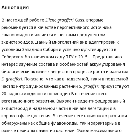
Аннотация
В настоящей работе
Silene graefferi
Guss. впервые
рекомендуется в качестве перспективного источника
флавоноидов и является известным продуцентом
экдистероидов. Данный многолетний вид адаптирован к
условиям Западной Сибири и успешно культивируется в
Сибирском ботаническом саду ТГУ с 2015 г. Представляло
интерес изучение состава и особенностей аккумулирования
биологически активных веществ в процессе роста и развития
S. graefferi
. Показано, что как в надземной, так и в подземной
частях интродуцированных растений
S. graefferi
присутствуют
20-гидроксиэкдизон и полиподин В в течение всего
вегетационного развития. Выявлен неидентифицированный
экдистероид в надземной части в начале вегетации и в
корнях в фазе цветения. В течение вегетационного развития
обнаружены как общие флавоноиды, так и характерные в
разные периоды развития растений. Фазой максимального