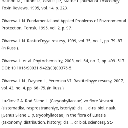
Bathori M., Lafont R., Girault J.P., Mathe I. Journal of Toxicology:
Toxin Reviews, 1995, vol. 14, p. 223.
Zibareva L.N. Fundamental and Applied Problems of Environmental
Protection, Tomsk, 1995, vol. 2, p. 97.
Zibareva L.N. Rastitel'nyye resursy, 1999, vol. 35, no. 1, pp. 79–87.
(in Russ.).
Zibareva L. et al. Phytochemistry, 2003, vol. 64, no. 2, pp. 499–517.
DOI: 10.1016/S0031-9422(03)00376-5.
Zibareva L.N., Daynen L., Yeremina V.I. Rastitel'nyye resursy, 2007,
vol. 43, no. 4, pp. 66–75. (in Russ.).
Laz'kov G.A. Rod Silene L. (Caryophyllaceae) vo flore Yevrazii
(sistematika, rasprostraneniye, istoriya): dis. ... d-ra. biol. nauk.
[Genus Silene L. (Caryophyllaceae) in the flora of Eurasia
(taxonomy, distribution, history): dis. ... dr. biol. sciences]. St.-