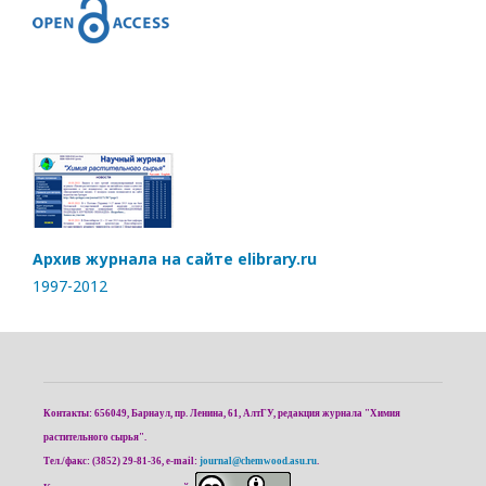
Архив журнала на сайте elibrary.ru
1997-2012
Контакты: 656049, Барнаул, пр. Ленина, 61, АлтГУ, редакция журнала "Химия
растительного сырья".
Тел./факс: (3852) 29-81-36, e-mail:
journal@chemwood.asu.ru
.