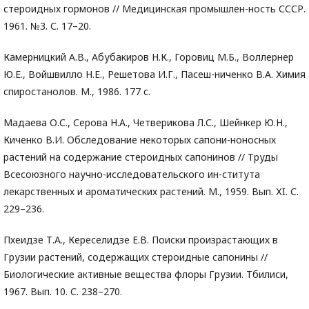
стероидных гормонов // Медицинская промышлен-ность СССР.
1961. №3. С. 17–20.
Камерницкий А.В., Абубакиров Н.К., Горовиц М.Б., Воллернер
Ю.Е., Войшвилло Н.Е., Решетова И.Г., Пасеш-ниченко В.А. Химия
спиростанолов. М., 1986. 177 c.
Мадаева О.С., Серова Н.А., Четверикова Л.С., Шейнкер Ю.Н.,
Киченко В.И. Обследование некоторых сапони-ноносных
растений на содержание стероидных сапонинов // Труды
Всесоюзного научно-исследовательского ин-ститута
лекарственных и ароматических растений. М., 1959. Вып. ХI. С.
229–236.
Пхеидзе Т.А., Кереселидзе Е.В. Поиски произрастающих в
Грузии растений, содержащих стероидные сапонины //
Биологические активные вещества флоры Грузии. Тбилиси,
1967. Вып. 10. С. 238–270.