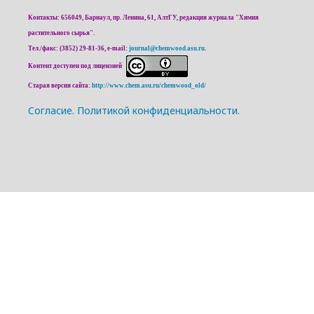
Контакты: 656049, Барнаул, пр. Ленина, 61, АлтГУ, редакция журнала "Химия
растительного сырья".
Тел./факс: (3852) 29-81-36, e-mail:
journal@chemwood.asu.ru
.
Контент доступен под лицензией
Старая версия сайта:
http://www.chem.asu.ru/chemwood_old/
Cогласие.
Политикой конфиденциальности.