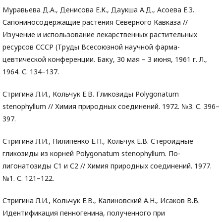
Муравьева Д.А., Денисова Е.К., Даукша А.Д., Асоева Е.З.
Сапониносодержащие растения Северного Кавказа //
Изучение и использование лекарственных растительных
ресурсов СССР (Труды Всесоюзной научной фарма-
цевтической конференции. Баку, 30 мая – 3 июня, 1961 г. Л.,
1964. С. 134–137.
Стригина Л.И., Кольчук Е.В. Гликозиды Polygonatum
stenophyllum // Химия природных соединений. 1972. №3. С. 396–
397.
Стригина Л.И., Пилипенко Е.П., Кольчук Е.В. Стероидные
гликозиды из корней Polygonatum stenophyllum. По-
лигонатозиды С1 и С2 // Химия природных соединений. 1977.
№1. С. 121–122.
Стригина Л.И., Кольчук Е.В., Калиновский А.Н., Исаков В.В.
Идентификация пенногенина, полученного при