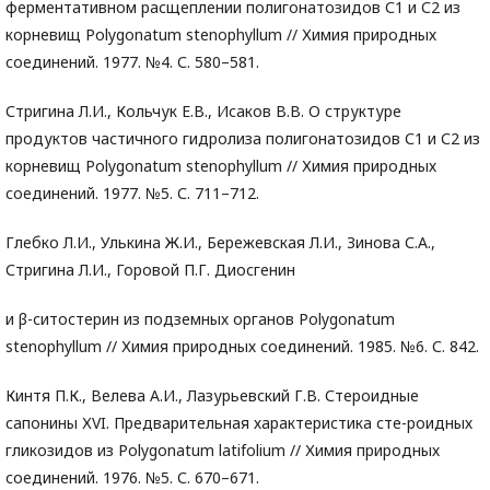
ферментативном расщеплении полигонатозидов С1 и С2 из
корневищ Polygonatum stenophyllum // Химия природных
соединений. 1977. №4. С. 580–581.
Стригина Л.И., Кольчук Е.В., Исаков В.В. О структуре
продуктов частичного гидролиза полигонатозидов С1 и С2 из
корневищ Polygonatum stenophyllum // Химия природных
соединений. 1977. №5. С. 711–712.
Глебко Л.И., Улькина Ж.И., Бережевская Л.И., Зинова С.А.,
Стригина Л.И., Горовой П.Г. Диосгенин
и β-ситостерин из подземных органов Polygonatum
stenophyllum // Химия природных соединений. 1985. №6. С. 842.
Кинтя П.К., Велева А.И., Лазурьевский Г.В. Стероидные
сапонины ХVI. Предварительная характеристика сте-роидных
гликозидов из Polygonatum latifolium // Химия природных
соединений. 1976. №5. С. 670–671.