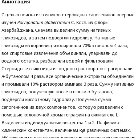
Аннотация
С целью поиска источников стероидных сапогенинов впервые
изучен
Polygonatum
glaberrimum
C. Koch. из флоры
Азербайджана. Сначала выделили сумму нативных
гликозидов, а затем подвергли гидролизу. Нативные
гликозиды из корневищ изолировали 70% этанолом 4 раза,
все спиртовые извлечения объединяли, упаривали до
водного остатка, разбавляли водой и фильтровали.
Стероидные гликозиды из водного раствора экстрагировали
н
-бутанолом 4 раза, все органические экстракты объединяли
и промывали 10% раствором аммиака 3 раза. Сумму нативных
гликозидов, полученную после отгонки
н
-бутанола,
подвергли кислотному гидролизу. Получена сумма
сапогенинов из двух компонентов, которую разделили с
помощью колоночной хроматографии на силикагеле L.
Выделены индивидуальные вещества 1 и 2. По физико-
химическим константам, величинам R
в различных системах,
f
ИК-спектрам и отсутствию депрессии температуры плавления