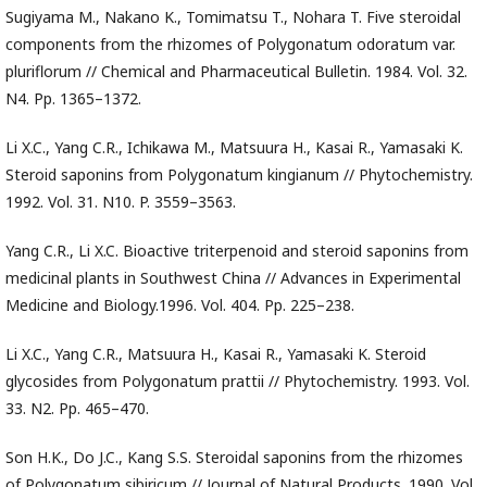
Sugiyama M., Nakano K., Tomimatsu T., Nohara T. Five steroidal
components from the rhizomes of Polygonatum odoratum var.
pluriflorum // Chemical and Pharmaceutical Bulletin. 1984. Vol. 32.
N4. Pp. 1365–1372.
Li X.C., Yang C.R., Ichikawa M., Matsuura H., Kasai R., Yamasaki K.
Steroid saponins from Polygonatum kingianum // Phytochemistry.
1992. Vol. 31. N10. P. 3559–3563.
Yang C.R., Li X.C. Bioactive triterpenoid and steroid saponins from
medicinal plants in Southwest China // Advances in Experimental
Medicine and Biology.1996. Vol. 404. Pp. 225–238.
Li X.C., Yang C.R., Matsuura H., Kasai R., Yamasaki K. Steroid
glycosides from Polygonatum prattii // Phytochemistry. 1993. Vol.
33. N2. Pp. 465–470.
Son H.K., Do J.C., Kang S.S. Steroidal saponins from the rhizomes
of Polygonatum sibiricum // Journal of Natural Products. 1990. Vol.