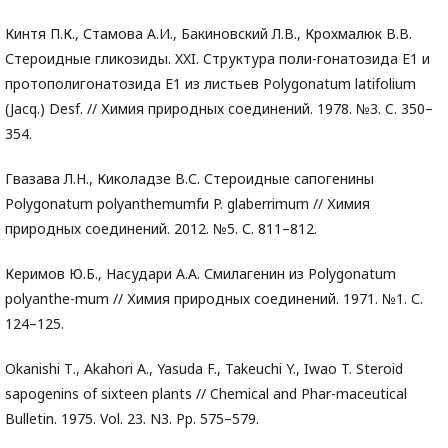
Кинтя П.К., Стамова А.И., Бакиновский Л.В., Крохмалюк В.В.
Стероидные гликозиды. XXI. Cтруктура поли-гонатозида Е1 и
протополигонатозида Е1 из листьев Polygonatum latifolium
(Jacq.) Desf. // Химия природных соединений. 1978. №3. C. 350–
354.
Гвазава Л.Н., Киколадзе В.С. Стероидные сапогенины
Polygonatum polyanthemumfи P. glaberrimum // Химия
природных соединений. 2012. №5. С. 811–812.
Керимов Ю.Б., Насудари А.A. Смилагенин из Polygonatum
polyanthe-mum // Химия природных соединений. 1971. №1. С.
124–125.
Okanishi Т., Akahori A., Yasuda F., Takeuchi Y., Iwao T. Steroid
sapogenins of sixteen plants // Chemical and Phar-maceutical
Bulletin. 1975. Vol. 23. N3. Pp. 575–579.