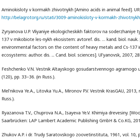
Aminokisloty v kormakh zhivotnykh [Amino acids in animal feed]. UR
http://belagrotorg.ru/stati/3009-aminokisloty-v-kormakh-zhivotnykh
Zyryanova U.P. Vliyaniye ekologicheskikh faktorov na soderzhaniye t
137 v mikobiote les-nykh ekosistem: avtoref. dis. … kand. biol. nauk.
environmental factors on the content of heavy metals and Cs-137 i
ecosystems: author. dis. ... Cand. biol. sciences]. Ul'yanovsk, 2007, 28 
Feshchenko V.N. Vestnik Altayskogo gosudarstvennogo agrarnogo un
(120), pp. 33–36. (in Russ.).
Mel'nikova Ye.A., Litovka Yu.A., Mironov P.V. Vestnik KrasGAU, 2013, n
Russ.).
Ryazanova T.V., Chuprova N.A., Isayeva Ye.V. Khimiya drevesiny. [Wo
Saarbrücken: LAP Lambert Academic Publishing GmbH & Co.KG, 2012, 
Zhukov A.P. i dr. Trudy Saratovskogo zoovetinstituta, 1961, vol. 10, p