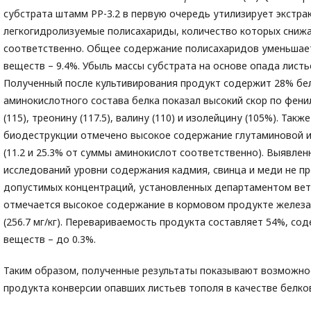
субстрата штамм РР-3.2 в первую очередь утилизирует экстра
легкогидролизуемые полисахариды, количество которых снижа
соответственно. Общее содержание полисахаридов уменьшает
веществ – 9.4%. Убыль массы субстрата на основе опада листь
Полученный после культивирования продукт содержит 28% бел
аминокислотного состава белка показал высокий скор по фени
(115), треонину (117.5), валину (110) и изолейцину (105%). Такж
биодеструкции отмечено высокое содержание глутаминовой и
(11.2 и 25.3% от суммы аминокислот соответственно). Выявлен
исследований уровни содержания кадмия, свинца и меди не 
допустимых концентраций, установленных департаментом вете
отмечается высокое содержание в кормовом продукте железа (1
(256.7 мг/кг). Перевариваемость продукта составляет 54%, со
веществ – до 0.3%.
Таким образом, полученные результаты показывают возможно
продукта конверсии опавших листьев тополя в качестве белко