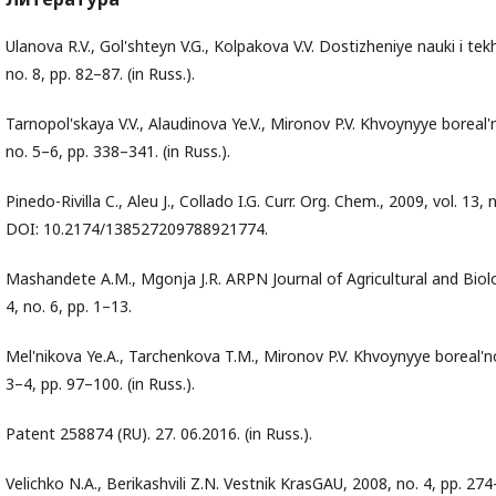
Ulanova R.V., Gol'shteyn V.G., Kolpakova V.V. Dostizheniye nauki i tekh
no. 8, pp. 82–87. (in Russ.).
Tarnopol'skaya V.V., Alaudinova Ye.V., Mironov P.V. Khvoynyye boreal'
no. 5–6, pp. 338–341. (in Russ.).
Pinedo-Rivilla C., Aleu J., Collado I.G. Curr. Org. Chem., 2009, vol. 13,
DOI: 10.2174/138527209788921774.
Mashandete A.M., Mgonja J.R. ARPN Journal of Agricultural and Biolog
4, no. 6, pp. 1–13.
Mel'nikova Ye.A., Tarchenkova T.M., Mironov P.V. Khvoynyye boreal'no
3–4, pp. 97–100. (in Russ.).
Patent 258874 (RU). 27. 06.2016. (in Russ.).
Velichko N.A., Berikashvili Z.N. Vestnik KrasGAU, 2008, no. 4, pp. 274–