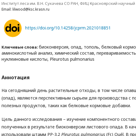
Институт леса им. В.Н. Сукачева СО РАН, ФИЦ Красноярский научный
Email: lilwood@ksc.krasn.ru
https://doi.org/10.14258/jcprm.2021018851
биоконверсия, опад, тополь, белковый кормо
Ключевые слова:
аминокислотный анализ, химический состав, перевариваемость
нуклеиновые кислоты, Pleurotus pulmonarius
Аннотация
На сегодняшний день растительные отходы, в том числе опав
(опад), являются перспективным сырьем для производства с
полезных продуктов, таких как белковые кормовые добавки.
Цель данного исследования – изучение компонентного состав
полученных в результате биоконверсии листового опада. В ка
использовали штамм РР-3.2
Pleurotus
pulmonarius
(Fr.) Quél. В 