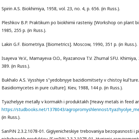
Spirin A.S. Biokhimiya, 1958, vol. 23, no. 4, p. 656. (in Russ.).
Pleshkov B.P. Praktikum po biokhimii rasteniy. [Workshop on plant 
1985, 255 p. (in Russ.).
Lakin G.F. Biometriya. [Biometrics]. Moscow, 1990, 351 p. (in Russ.).
Isayeva Ye.V., Mamayeva O.O., Ryazanova T.V. Zhurnal SFU. Khimiya, 2
389. (in Russ.).
Bukhalo A.S. Vysshiye s"yedobnyye bazidiomitsety v chistoy kul'ture.
Basidiomycetes in pure culture]. Kiev, 1988, 144 p. (in Russ.).
Tyazhelyye metally v kormakh i produktakh [Heavy metals in feed an
https://studbooks.net/1378043/agropromyshlennost/tyazhyolye_m
(in Russ.).
SanPiN 2.3.2.1078-01. Gigiyenicheskiye trebovaniya bezopasnosti i 
pishchevykh produktov. [SanPiN 2.3.2.1078-01. Hygienic requirement