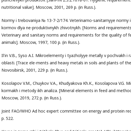
nutritional value]. Moscow, 2001, 269 p. (in Russ.).
Normy i trebovaniya № 13-7-2/174. Veterinarno-sanitarnyye normy i
kormov dlya ne-produktivnykh zhivotnykh. [Norms and requirements
Veterinary and sanitary norms and requirements for the quality of f
animals]. Moscow, 1997, 100 p. (in Russ.).
Il'in V.B., Syso A.I. Mikroelementy i tyazholyye metally v pochvakh i
oblasti. [Trace ele-ments and heavy metals in soils and plants of the
Novosibirsk, 2001, 229 p. (in Russ.).
Kosolapov V.M., Chuykov V.A., Khudyakova Kh.K., Kosolapova V.G. Mi
kormakh i metody ikh analiza. [Mineral elements in feed and methods
Moscow, 2019, 272 p. (in Russ.).
Joint FAO/WHO Ad hoc expert committee on energy and protein re
p. 522.