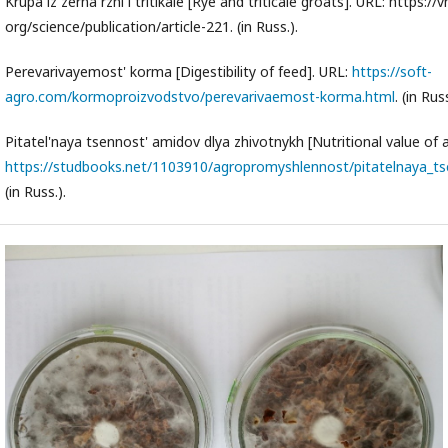
Krupa iz zerna rzhi i tritikale [Rye and triticale groats]. URL:
https://vn
org/science/publication/article-221
. (in Russ.).
Perevarivayemost' korma [Digestibility of feed]. URL:
https://soft-
agro.com/kormoproizvodstvo/perevarivaemost-korma.html
. (in Russ
Pitatel'naya tsennost' amidov dlya zhivotnykh [Nutritional value of 
https://studbooks.net/1103910/agropromyshlennost/pitatelnaya_t
(in Russ.).