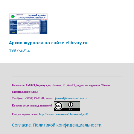
Архив журнала на сайте elibrary.ru
1997-2012
Контакты: 656049, Барнаул, пр. Ленина, 61, АлтГУ, редакция журнала "Химия
растительного сырья".
Тел./факс: (3852) 29-81-36, e-mail:
journal@chemwood.asu.ru
.
Контент доступен под лицензией
Старая версия сайта:
http://www.chem.asu.ru/chemwood_old/
Cогласие.
Политикой конфиденциальности.