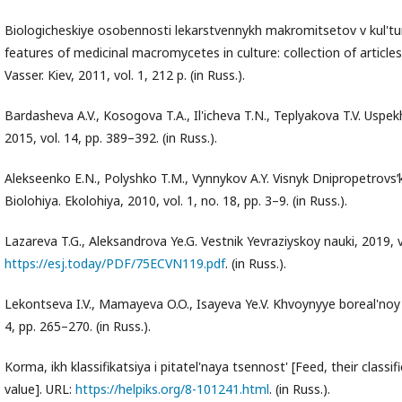
Biologicheskiye osobennosti lekarstvennykh makromitsetov v kul'ture:
features of medicinal macromycetes in culture: collection of articles. sc
Vasser. Kiev, 2011, vol. 1, 212 p. (in Russ.).
Bardasheva A.V., Kosogova T.A., Il'icheva T.N., Teplyakova T.V. Uspek
2015, vol. 14, pp. 389–392. (in Russ.).
Alekseenko E.N., Polyshko T.M., Vynnykov A.Y. Visnyk Dnipropetrovsʹ
Biolohiya. Ekolohiya, 2010, vol. 1, no. 18, pp. 3–9. (in Russ.).
Lazareva T.G., Aleksandrova Ye.G. Vestnik Yevraziyskoy nauki, 2019, vo
https://esj.today/PDF/75ECVN119.pdf
. (in Russ.).
Lekontseva I.V., Mamayeva O.O., Isayeva Ye.V. Khvoynyye boreal'noy 
4, pp. 265–270. (in Russ.).
Korma, ikh klassifikatsiya i pitatel'naya tsennost' [Feed, their classif
value]. URL:
https://helpiks.org/8-101241.html
. (in Russ.).