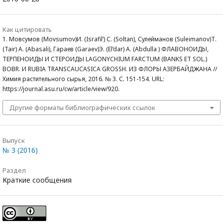
Как цитировать
1. Мовсумов (Movsumov)И. (Israfil’) С. (Soltan), Сулейманов (Suleimanov)Т.
(Tair) А. (Abasali), Гараев (Garaev)Э. (El’dar) А. (Abdulla ) ФЛАВОНОИДЫ,
ТЕРПЕНОИДЫ И СТЕРОИДЫ LAGONYCHIUM FARCTUM (BANKS ET SOL.)
BOBR. И RUBIA TRANSCAUCASICA GROSSH. ИЗ ФЛОРЫ АЗЕРБАЙДЖАНА //
Химия растительного сырья, 2016. № 3. С. 151-154. URL:
https://journal.asu.ru/cw/article/view/920.
Другие форматы библиографических ссылок
Выпуск
№ 3 (2016)
Раздел
Краткие сообщения