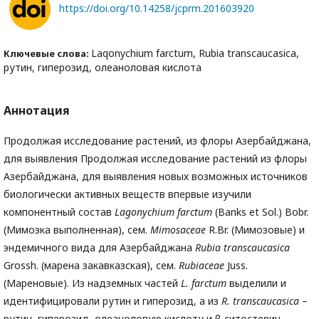
https://doi.org/10.14258/jcprm.201603920
Laqonychium farctum, Rubia transcaucasica,
Ключевые слова:
рутин, гиперозид, олеаноловая кислота
Аннотация
Продолжая исследование растений, из флоры Азербайджана,
для выявления Продолжая исследование растений из флоры
Азербайджана, для выявления новых возможных источников
биологически активных веществ впервые изучили
компонентный состав
Lagonychium farctum
(Banks et Sol.) Bobr.
(Мимозка выполненная), сем.
Mimosaceae
R.Br. (Мимозовые) и
эндемичного вида для Азербайджана
Rubia transcaucasica
Grossh. (марена закавказская), сем.
Rubiaceae
Juss.
(Мареновые). Из надземных частей
L. farctum
выделили и
идентифицировали рутин и гиперозид, а из
R. transcaucasica
–
рутин, гиперозид, олеаноловую кислоту и β-ситостерин.