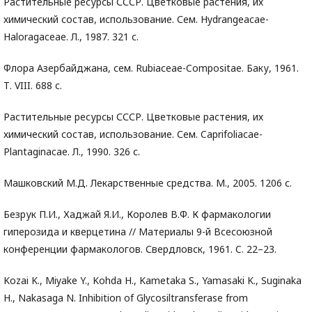
Растительные ресурсы СССР. Цветковые растения, их
химический состав, использование. Сем. Hydrangeacae-
Haloragaceae. Л., 1987. 321 с.
Флора Азербайджана, сем. Rubiaceae-Compositae. Баку, 1961.
Т. VIII. 688 с.
Растительные ресурсы СССР. Цветковые растения, их
химический состав, использование. Сем. Caprifoliacae-
Plantaginacae. Л., 1990. 326 с.
Машковский М.Д. Лекарственные средства. М., 2005. 1206 с.
Безрук П.И., Хаджай Я.И., Королев В.Ф. К фармакологии
гиперозида и кверцетина // Материалы 9-й Всесоюзной
конференции фармакологов. Свердловск, 1961. C. 22–23.
Kozai K., Miyake Y., Kohda H., Kametaka S., Yamasaki K., Suginaka
H., Nakasaga N. Inhibition of Glycosiltransferase from