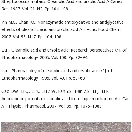
Streptococcus mutans. Oleanolic Acid and ursolic Acid // Caries
Res. 1987. Vol. 21. N2. Pp. 104–108.
Yin M.C., Chan K.C. Nonezymatic antioxydative and antiglycative
effects of oleanolic acid and ursolic acid // J. Agric. Food Chem.
2007. Vol. 55. N17. Pp. 104–108.
Liu J. Oleanolic acid and ursolic acid: Research perspectives // J. of
Etnopharmacology. 2005. Vol. 100. Pp. 92–94.
Liu J. Pharmacolgy of oleanolic acid and ursolic acid // J. of
Etnopharmacology. 1995. Vol. 49. Pp. 57–68.
Gao D.W., Li Q., Li Y., Liu Z.W., Fan Y.S., Han Z.S., Li J., Li K.,
Antidiabetic potential oleanolic acid from Ligusrum licidum Ait. Can
// J. Physiol. Pharmacol. 2007. Vol. 85. Pp. 1076–1083.