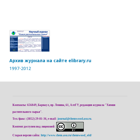
Архив журнала на сайте elibrary.ru
1997-2012
Контакты: 656049, Барнаул, пр. Ленина, 61, АлтГУ, редакция журнала "Химия
растительного сырья".
Тел./факс: (3852) 29-81-36, e-mail:
journal@chemwood.asu.ru
.
Контент доступен под лицензией
Старая версия сайта:
http://www.chem.asu.ru/chemwood_old/