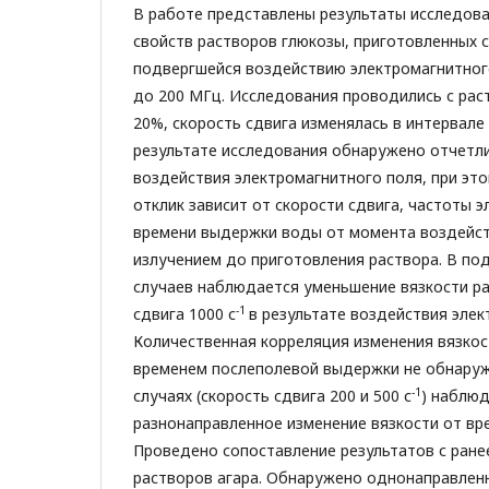
В работе представлены результаты исследова
свойств растворов глюкозы, приготовленных 
подвергшейся воздействию электромагнитного
до 200 МГц. Исследования проводились с ра
20%, скорость сдвига изменялась в интервале
результате исследования обнаружено отчетл
воздействия электромагнитного поля, при эт
отклик зависит от скорости сдвига, частоты 
времени выдержки воды от момента воздейс
излучением до приготовления раствора. В п
случаев наблюдается уменьшение вязкости ра
-1
сдвига 1000 с
в результате воздействия элек
Количественная корреляция изменения вязкос
временем послеполевой выдержки не обнаруж
-1
случаях (скорость сдвига 200 и 500 с
) наблю
разнонаправленное изменение вязкости от вр
Проведено сопоставление результатов с ран
растворов агара. Обнаружено однонаправлен