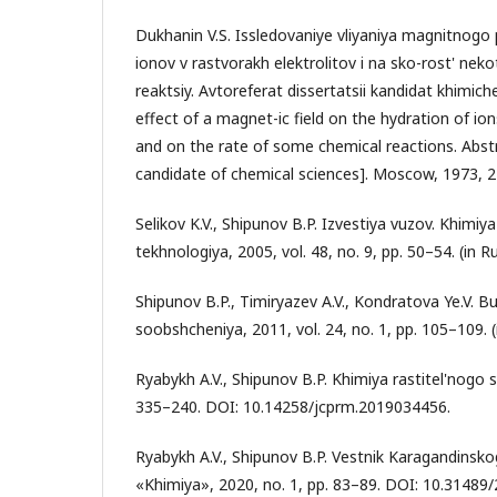
Dukhanin V.S. Issledovaniye vliyaniya magnitnogo 
ionov v rastvorakh elektrolitov i na sko-rost' nek
reaktsiy. Avtoreferat dissertatsii kandidat khimich
effect of a magnet-ic field on the hydration of ion
and on the rate of some chemical reactions. Abstr
candidate of chemical sciences]. Moscow, 1973, 21 
Selikov K.V., Shipunov B.P. Izvestiya vuzov. Khimiy
tekhnologiya, 2005, vol. 48, no. 9, pp. 50–54. (in Ru
Shipunov B.P., Timiryazev A.V., Kondratova Ye.V. B
soobshcheniya, 2011, vol. 24, no. 1, pp. 105–109. (i
Ryabykh A.V., Shipunov B.P. Khimiya rastitel'nogo s
335–240. DOI: 10.14258/jcprm.2019034456.
Ryabykh A.V., Shipunov B.P. Vestnik Karagandinskog
«Khimiya», 2020, no. 1, pp. 83–89. DOI: 10.31489