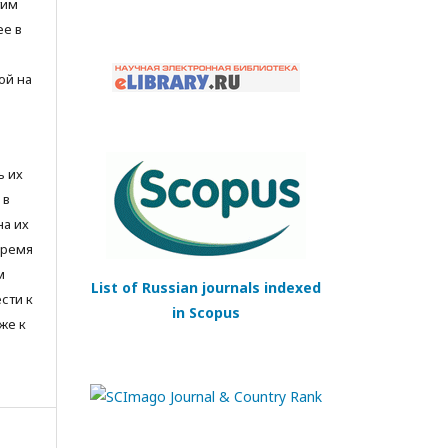
тим
ее в
ой на
ь их
 в
на их
время
м
List of Russian journals indexed
сти к
in Scopus
же к