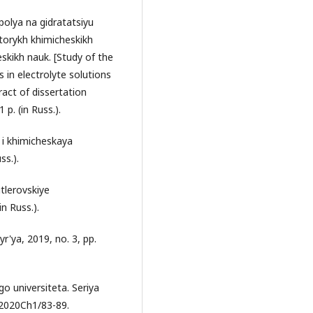
polya na gidratatsiyu
otorykh khimicheskikh
eskikh nauk. [Study of the
s in electrolyte solutions
act of dissertation
p. (in Russ.).
a i khimicheskaya
ss.).
utlerovskiye
n Russ.).
yr'ya, 2019, no. 3, pp.
o universiteta. Seriya
/2020Ch1/83-89.