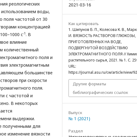
ния реологических
2021-03-16
с использованием воды,
 поля частотой от 30
Как цитировать
створами концентрацией
1. Шипунов Б. П., Колесова К. В., Марк
-1
 100–1000 с
. В
И. ВЯЗКОСТЬ РАСТВОРОВ ГЛЮКОЗЫ,
ивое влияние
ПРИГОТОВЛЕННЫХ НА ВОДЕ,
ПОДВЕРГНУТОЙ ВОЗДЕЙСТВИЮ
ом количественный
ЭЛЕКТРОМАГНИТНОГО ПОЛЯ // Хими
электромагнитного поля и
растительного сырья, 2021. № 1. С. 25
твия электромагнитным
URL:
одавляющем большинстве
https://journal.asu.ru/cw/article/view/9
створов при скорости
Другие форматы
тромагнитного поля.
библиографических ссылок
ти с частотой и
ено. В некоторых
дается
Выпуск
емени выдержки.
№ 1 (2021)
ее полученными для
Раздел
ное изменение вязкости
Низкомолекулярные соединени