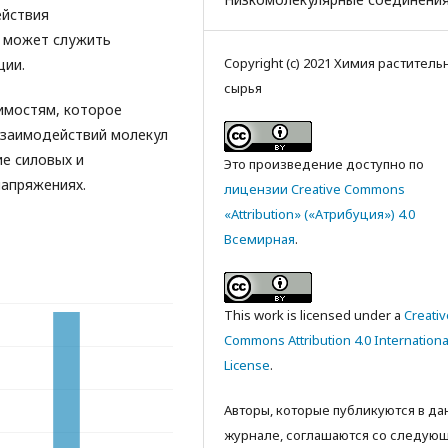
ействия
о может служить
Copyright (c) 2021 Химия раститель
ции.
сырья
мостям, которое
взаимодействий молекул
ие силовых и
Это произведение доступно по
напряжениях.
лицензии Creative Commons
«Attribution» («Атрибуция») 4.0
Всемирная
.
This work is licensed under a
Creativ
Commons Attribution 4.0 Internationa
License
.
Авторы, которые публикуются в д
журнале, соглашаются со следую