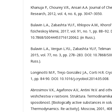
Khanuja P., Chourey V.R., Ansari A.A. Journal of C
Research, 2012, vol. 4, no. 6, pp. 3047–3050.
Bulavin L.A., Zabashta YU.F., Khlopov A.M., Khorol'
fizicheskoy khimii, 2017, vol. 91, no. 1, pp. 88–92. 
10.7868/S0044453716120062. (in Russ.).
Bulavin L.A., Vergun L.YU., Zabashta YU.F, Teliman 
2015, vol. 77, no. 3, pp. 278–283. DOI: 10.7868/S
Russ.).
Longinotti M.P., Trejo González J.A., Corti H.R. Cry
1, pp. 84-90. DOI: 10.1016/j.cryobiol.2014.05.008.
Abrosimov V.K., Agafonov A.V., Antini Ye.V. and oth
veshchestva v rastvore. Struktura. Termodinamik
sposobnost. [Biologically active substances in solu
Thermodynamics. Re-activity]. Moscow, 2001, 408 p