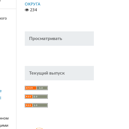
ОКРУГА
234
ного
Просматривать
Текущий выпуск
e
l
анном
щими