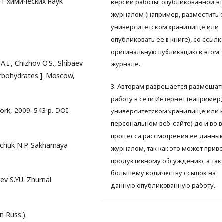
т химических наук
версии работы, опубликованной э
журналом (например, разместить 
университетском хранилище или
опубликовать ее в книге), со ссылк
оригинальную публикацию в этом
A.I., Chizhov O.S., Shibaev
журнале.
arbohydrates.]. Moscow,
3. Авторам разрешается размещат
работу в сети Интернет (например,
ork, 2009. 543 p. DOI
университетском хранилище или 
персональном веб-сайте) до и во 
процесса рассмотрения ее данны
Ivchuk N.P. Sakharnaya
журналом, так как это может приве
продуктивному обсуждению, а так
большему количеству ссылок на
hev S.YU. Zhurnal
данную опубликованную работу.
 Russ.).