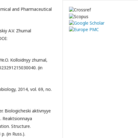
hemical and Pharmaceutical
skiy A.V. Zhurnal
DOI:
Ye.O. Kolloidnyy zhurnal,
0023291215030040. (in
obiology, 2014, vol. 69, no.
er. Biologicheski aktivnyye
a. Reaktsionnaya
tion. Structure.
. (in Russ.).