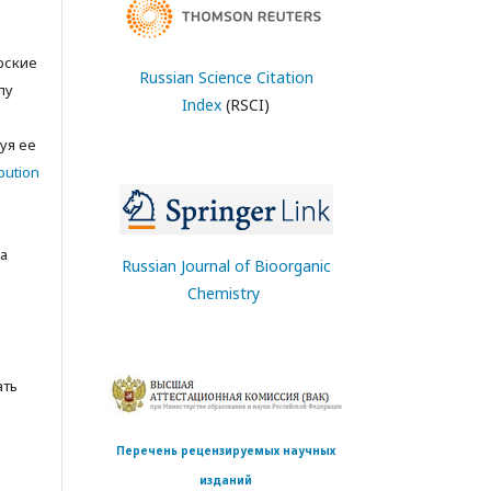
орские
Russian Science Citation
лу
Index
(RSCI)
с
уя ее
bution
а
Russian Journal of Bioorganic
Chemistry
ать
Перечень рецензируемых научных
изданий