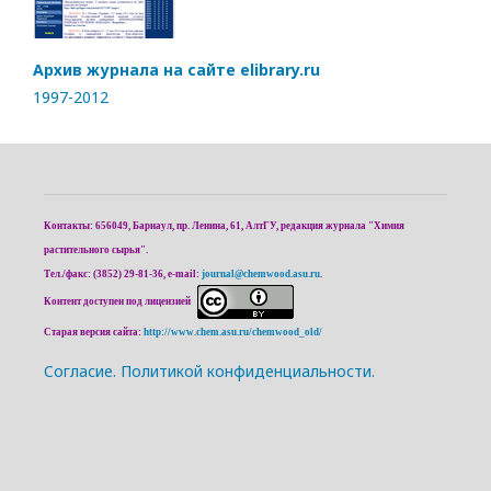
Архив журнала на сайте elibrary.ru
1997-2012
Контакты: 656049, Барнаул, пр. Ленина, 61, АлтГУ, редакция журнала "Химия
растительного сырья".
Тел./факс: (3852) 29-81-36, e-mail:
journal@chemwood.asu.ru
.
Контент доступен под лицензией
Старая версия сайта:
http://www.chem.asu.ru/chemwood_old/
Cогласие.
Политикой конфиденциальности.