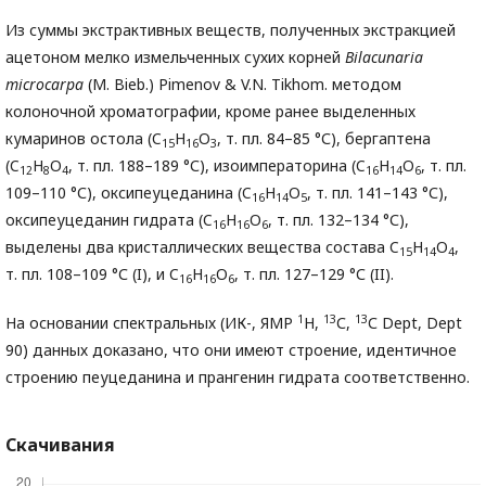
Из суммы экстрактивных веществ, полученных экстракцией
ацетоном мелко измельченных сухих корней
Bilacunaria
microcarpa
(M. Bieb.) Pimenov & V.N. Tikhom. методом
колоночной хроматографии, кроме ранее выделенных
кумаринов остола (C
H
O
, т. пл. 84–85 °С), бергаптена
15
16
3
(C
H
O
, т. пл. 188–189 °С), изоимператорина (C
H
O
, т. пл.
12
8
4
16
14
6
109–110 °С), оксипеуцеданина (C
H
O
, т. пл. 141–143 °С),
16
14
5
оксипеуцеданин гидрата (C
H
O
, т. пл. 132–134 °С),
16
16
6
выделены два кристаллических вещества состава C
H
O
,
15
14
4
т. пл. 108–109 °С (I), и C
H
O
, т. пл. 127–129 °С (II).
16
16
6
1
13
13
На основании спектральных (ИК-, ЯМР
Н,
С,
С Dept, Dept
90) данных доказано, что они имеют строение, идентичное
строению пеуцеданина и прангенин гидрата соответственно.
Скачивания