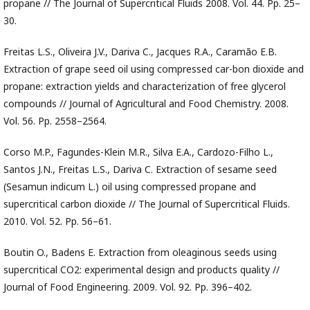
propane // The Journal of Supercritical Fluids 2008. Vol. 44. Pp. 25–
30.
Freitas L.S., Oliveira J.V., Dariva C., Jacques R.A., Caramão E.B.
Extraction of grape seed oil using compressed car-bon dioxide and
propane: extraction yields and characterization of free glycerol
compounds // Journal of Agricultural and Food Chemistry. 2008.
Vol. 56. Pp. 2558–2564.
Corso M.P., Fagundes-Klein M.R., Silva E.A., Cardozo-Filho L.,
Santos J.N., Freitas L.S., Dariva C. Extraction of sesame seed
(Sesamun indicum L.) oil using compressed propane and
supercritical carbon dioxide // The Journal of Supercritical Fluids.
2010. Vol. 52. Pp. 56–61.
Boutin O., Badens E. Extraction from oleaginous seeds using
supercritical CO2: experimental design and products quality //
Journal of Food Engineering. 2009. Vol. 92. Pp. 396–402.