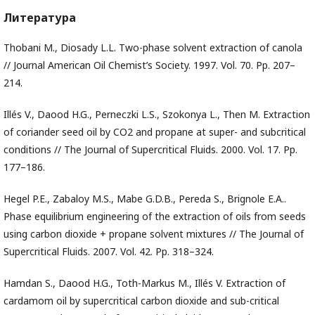
Литература
Thobani M., Diosady L.L. Two-phase solvent extraction of canola
// Journal American Oil Chemist’s Society. 1997. Vol. 70. Pp. 207–
214.
Illés V., Daood H.G., Perneczki L.S., Szokonya L., Then M. Extraction
of coriander seed oil by CO2 and propane at super- and subcritical
conditions // The Journal of Supercritical Fluids. 2000. Vol. 17. Pp.
177–186.
Hegel P.E., Zabaloy M.S., Mabe G.D.B., Pereda S., Brignole E.A..
Phase equilibrium engineering of the extraction of oils from seeds
using carbon dioxide + propane solvent mixtures // The Journal of
Supercritical Fluids. 2007. Vol. 42. Pp. 318–324.
Hamdan S., Daood H.G., Toth-Markus M., Illés V. Extraction of
cardamom oil by supercritical carbon dioxide and sub-critical