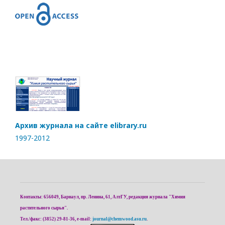
Архив журнала на сайте elibrary.ru
1997-2012
Контакты: 656049, Барнаул, пр. Ленина, 61, АлтГУ, редакция журнала "Химия
растительного сырья".
Тел./факс: (3852) 29-81-36, e-mail:
journal@chemwood.asu.ru
.