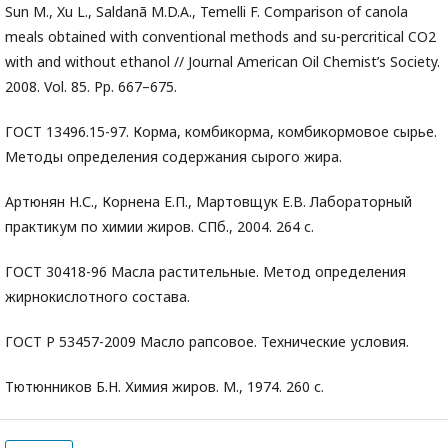
Sun M., Xu L., Saldanã M.D.A., Temelli F. Comparison of canola
meals obtained with conventional methods and su-percritical CO2
with and without ethanol // Journal American Oil Chemist’s Society.
2008. Vol. 85. Pp. 667–675.
ГОСТ 13496.15-97. Корма, комбикорма, комбикормовое сырье.
Методы определения содержания сырого жира.
Артюнян Н.С., Корнена Е.П., Мартовщук Е.В. Лабораторный
практикум по химии жиров. СПб., 2004. 264 с.
ГОСТ 30418-96 Масла растительные. Метод определения
жирнокислотного состава.
ГОСТ Р 53457-2009 Масло рапсовое. Технические условия.
Тютюнников Б.Н. Химия жиров. М., 1974. 260 с.