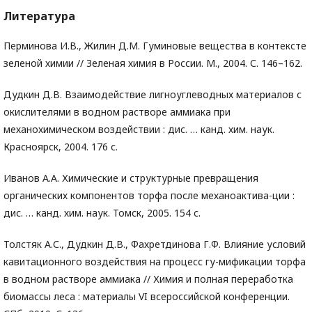
Литература
Перминова И.В., Жилин Д.М. Гуминовые вещества в контексте
зеленой химии // Зеленая химия в России. М., 2004. С. 146–162.
Дудкин Д.В. Взаимодействие лигноуглеводных материалов с
окислителями в водном растворе аммиака при
механохимическом воздействии : дис. … канд. хим. наук.
Красноярск, 2004. 176 с.
Иванов А.А. Химические и структурные превращения
органических компонентов торфа после механоактива-ции :
дис. … канд. хим. наук. Томск, 2005. 154 с.
Толстяк А.С., Дудкин Д.В., Фахретдинова Г.Ф. Влияние условий
кавитационного воздействия на процесс гу-мификации торфа
в водном растворе аммиака // Химия и полная переработка
биомассы леса : материалы VI всероссийской конференции.