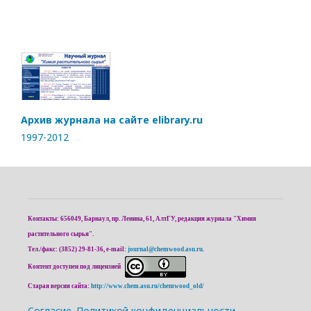
Архив журнала на сайте elibrary.ru
1997-2012
Контакты: 656049, Барнаул, пр. Ленина, 61, АлтГУ, редакция журнала "Химия
растительного сырья".
Тел./факс: (3852) 29-81-36, e-mail:
journal@chemwood.asu.ru
.
Контент доступен под лицензией
Старая версия сайта:
http://www.chem.asu.ru/chemwood_old/
Cогласие.
Политикой конфиденциальности.