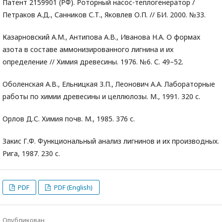
Патент 2159901 (РФ). Роторный насос-теплогенератор /
Петраков А.Д., Санников С.Т., Яковлев О.П. // БИ. 2000. №33.
Казарновский А.М., Антипова А.В., Иванова Н.А. О формах
азота в составе аммонизированного лигнина и их
определение // Химия древесины. 1976. №6. С. 49–52.
Оболенская А.В., Ельницкая З.П., Леонович А.А. Лабораторные
работы по химии древесины и целлюлозы. М., 1991. 320 с.
Орлов Д.С. Химия почв. М., 1985. 376 с.
Закис Г.Ф. Функциональный анализ лигнинов и их производных.
Рига, 1987. 230 с.
PDF
PDF (English)
Опубликован