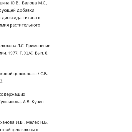
шина Ю.В., Валова М.С.,
ирующей добавки
 диоксида титана в
Химия растительного
Щелохова Л.С. Применение
. 1977. Т. XLVI. Вып. 8.
ковой целлюлозы / С.В.
3.
нсодержащих
увшинова, А.В. Кучин.
ханова И.В., Мелех Н.В.
атной целлюлозы в