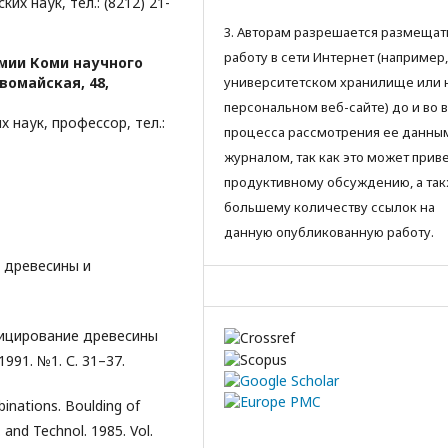
х наук, тел.: (8212) 21-
3. Авторам разрешается размещат
работу в сети Интернет (например,
мии Коми научного
вомайская, 48,
университетском хранилище или 
персональном веб-сайте) до и во 
 наук, профессор, тел.:
процесса рассмотрения ее данны
журналом, так как это может приве
продуктивному обсуждению, а так
большему количеству ссылок на
данную опубликованную работу.
я древесины и
фицирование древесины
991. №1. С. 31–37.
inations. Boulding of
 and Technol. 1985. Vol.