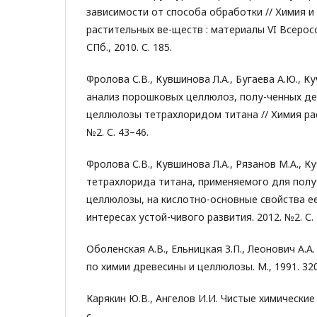
зависимости от способа обработки // Химия и
растительных ве-ществ : материалы VI Всерос
СПб., 2010. С. 185.
Фролова С.В., Кувшинова Л.А., Бугаева А.Ю., К
анализ порошковых целлюлоз, полу-ченных д
целлюлозы тетрахлоридом титана // Химия рас
№2. С. 43–46.
Фролова С.В., Кувшинова Л.А., Рязанов М.А., К
тетрахлорида титана, применяемого для пол
целлюлозы, на кислотно-основные свойства ее
интересах устой-чивого развития. 2012. №2. С.
Оболенская А.В., Ельницкая З.П., Леонович А.
по химии древесины и целлюлозы. М., 1991. 320
Карякин Ю.В., Ангелов И.И. Чистые химические 
с.