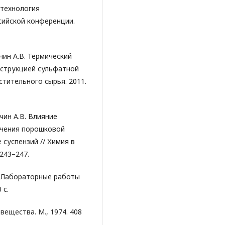
 технология
сийской конференции.
учин А.В. Термический
еструкцией сульфатной
тительного сырья. 2011.
учин А.В. Влияние
учения порошковой
 суспензий // Химия в
 243–247.
А. Лабораторные работы
 с.
вещества. М., 1974. 408