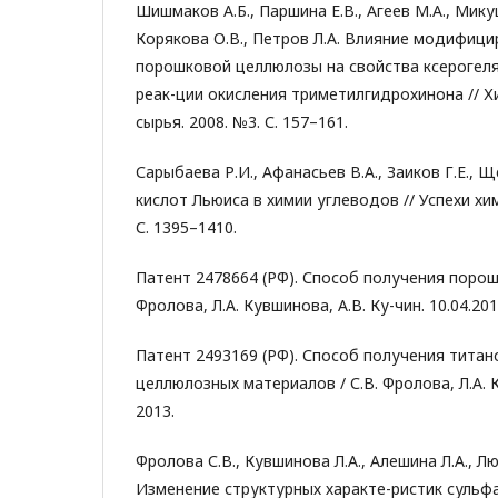
Шишмаков А.Б., Паршина Е.В., Агеев М.А., Мику
Корякова О.В., Петров Л.А. Влияние модифиц
порошковой целлюлозы на свойства ксерогеля
реак-ции окисления триметилгидрохинона // 
сырья. 2008. №3. С. 157–161.
Сарыбаева Р.И., Афанасьев В.А., Заиков Г.Е., 
кислот Льюиса в химии углеводов // Успехи химии
С. 1395–1410.
Патент 2478664 (РФ). Способ получения порош
Фролова, Л.А. Кувшинова, А.В. Ку-чин. 10.04.201
Патент 2493169 (РФ). Способ получения тита
целлюлозных материалов / С.В. Фролова, Л.А. К
2013.
Фролова С.В., Кувшинова Л.А., Алешина Л.А., Лю
Изменение структурных характе-ристик сульф