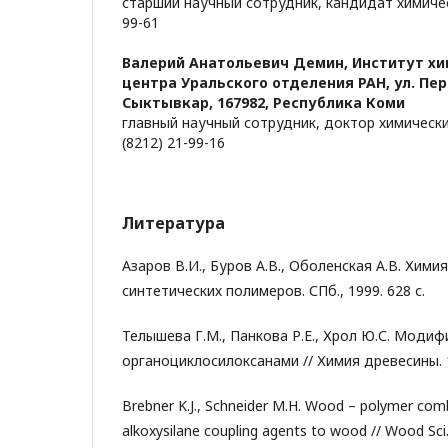
старший научный сотрудник, кандидат химически
99-61
Валерий Анатольевич Демин,
Институт хи
центра Уральского отделения РАН, ул. Пер
Сыктывкар, 167982, Республика Коми
главный научный сотрудник, доктор химических
(8212) 21-99-16
Литература
Азаров В.И., Буров А.В., Оболенская А.В. Хими
синтетических полимеров. СПб., 1999. 628 с.
Телышева Г.М., Панкова Р.Е., Хрол Ю.С. Моди
органоциклосилоксанами // Химия древесины. 1
Brebner K.J., Schneider M.H. Wood – polymer comb
alkoxysilane coupling agents to wood // Wood Sci.