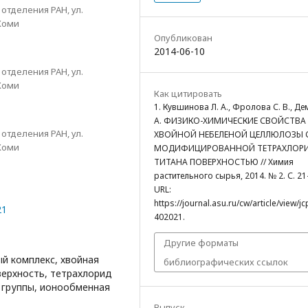
отделения РАН, ул.
 Коми
Опубликован
2014-06-10
отделения РАН, ул.
 Коми
Как цитировать
1. Кувшинова Л. А., Фролова С. В., Де
А. ФИЗИКО-ХИМИЧЕСКИЕ СВОЙСТВА
отделения РАН, ул.
ХВОЙНОЙ НЕБЕЛЕНОЙ ЦЕЛЛЮЛОЗЫ 
 Коми
МОДИФИЦИРОВАННОЙ ТЕТРАХЛОР
ТИТАНА ПОВЕРХНОСТЬЮ // Химия
растительного сырья, 2014. № 2. С. 21
URL:
https://journal.asu.ru/cw/article/view/j
21
402021.
Другие форматы
й комплекс, хвойная
библиографических ссылок
ерхность, тетрахлорид
 группы, ионообменная
Выпуск