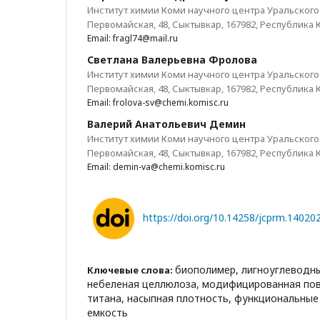
Институт химии Коми научного центра Уральского 
Первомайская, 48, Сыктывкар, 167982, Республика
Email: fragl74@mail.ru
Светлана Валерьевна Фролова
Институт химии Коми научного центра Уральского 
Первомайская, 48, Сыктывкар, 167982, Республика
Email: frolova-sv@chemi.komisc.ru
Валерий Анатольевич Демин
Институт химии Коми научного центра Уральского 
Первомайская, 48, Сыктывкар, 167982, Республика
Email: demin-va@chemi.komisc.ru
https://doi.org/10.14258/jcprm.14020
биополимер, лигноуглеводны
Ключевые слова:
небеленая целлюлоза, модифицированная пов
титана, насыпная плотность, функциональные
емкость