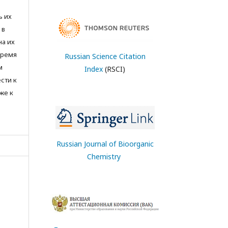
ь их
 в
на их
время
Russian Science Citation
м
Index
(RSCI)
сти к
же к
Russian Journal of Bioorganic
Chemistry