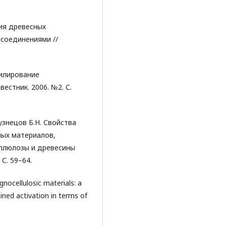
ция древесных
соединениями //
лилирование
естник. 2006. №2. С.
узнецов Б.Н. Свойства
ых материалов,
ллюлозы и древесины
С. 59–64.
gnocellulosic materials: a
ned activation in terms of