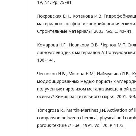
19, N1. Pp. 75–81.
Покровская Е.Н., Котенова И.В. Гидрофобиза
материалов фосфор- и кремнийорганическими 
Строительные материалы. 2003. №5. С. 40–41.
Комарова Н.Г., Новикова О.В., Чернов М.П. Си
лигноуглеводных материалов // Ползуновский в
136–141.
Чесноков Н.В., Микова Н.М., Наймушина Л.В., К
модифицированных медью пористых углеродн
полученных пиролизом металлзамещенной це
осины // Химия растительного сырья. 2001. №4. 
Torregrosa R., Martin-Martinez J.N. Activation of li
comparison between chemical, physical and combi
porous texture // Fuel. 1991. Vol. 70. P. 1173.