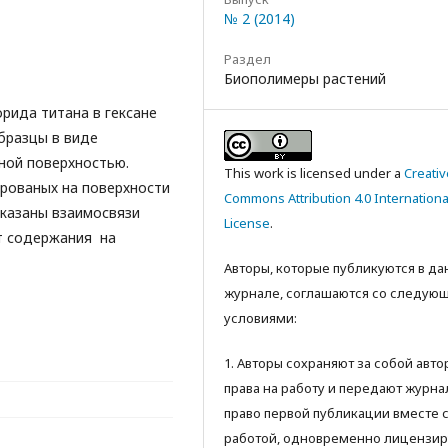
№ 2 (2014)
Раздел
Биополимеры растений
рида титана в гексане
бразцы в виде
ной поверхностью.
This work is licensed under a
Creativ
ированых на поверхности
Commons Attribution 4.0 Internationa
оказаны взаимосвязи
License
.
т содержания на
Авторы, которые публикуются в д
журнале, соглашаются со следую
условиями:
1. Авторы сохраняют за собой авт
права на работу и передают журна
право первой публикации вместе 
работой, одновременно лицензир