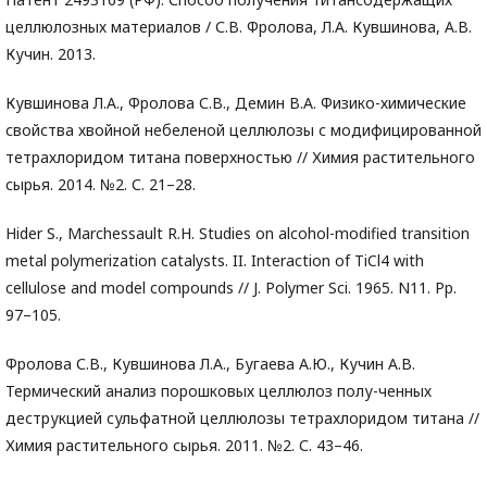
целлюлозных материалов / С.В. Фролова, Л.А. Кувшинова, А.В.
Кучин. 2013.
Кувшинова Л.А., Фролова С.В., Демин В.А. Физико-химические
свойства хвойной небеленой целлюлозы с модифицированной
тетрахлоридом титана поверхностью // Химия растительного
сырья. 2014. №2. С. 21–28.
Hider S., Marchessault R.H. Studies on alcohol-modified transition
metal polymerization catalysts. II. Interaction of TiCl4 with
cellulose and model compounds // J. Polymer Sci. 1965. N11. Pp.
97–105.
Фролова С.В., Кувшинова Л.А., Бугаева А.Ю., Кучин А.В.
Термический анализ порошковых целлюлоз полу-ченных
деструкцией сульфатной целлюлозы тетрахлоридом титана //
Химия растительного сырья. 2011. №2. С. 43–46.