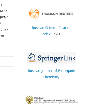
 в
на их
время
м
Russian Science Citation
сти к
Index
(RSCI)
же к
Russian Journal of Bioorganic
Chemistry