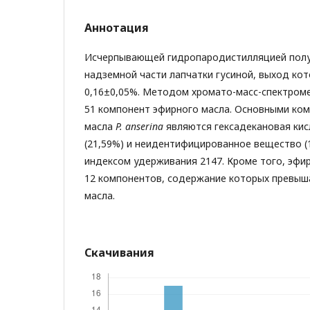
Аннотация
Исчерпывающей гидропародистилляцией полу
надземной части лапчатки гусиной, выход кот
0,16±0,05%. Методом хромато-масс-спектром
51 компонент эфирного масла. Основными ко
масла
P
.
anserin
а
являются гексадекановая кис
(21,59%) и неидентифицированное вещество (
индексом удерживания 2147. Кроме того, эфи
12 компонентов, содержание которых превыш
масла.
Скачивания