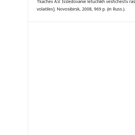
Tkachev A.V. Issledovanie letuchikh veshchestv ras
volatiles]. Novosibirsk, 2008, 969 p. (in Russ.).