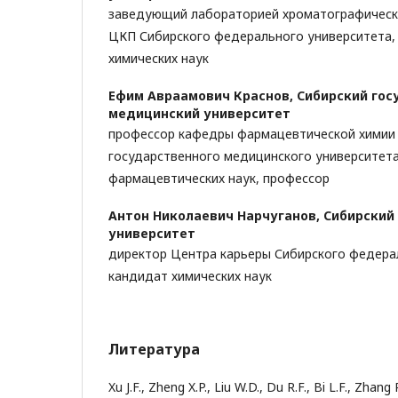
заведующий лабораторией хроматографическ
ЦКП Сибирского федерального университета,
химических наук
Ефим Авраамович Краснов,
Сибирский гос
медицинский университет
профессор кафедры фармацевтической химии
государственного медицинского университета
фармацевтических наук, профессор
Антон Николаевич Нарчуганов,
Сибирский
университет
директор Центра карьеры Сибирского федера
кандидат химических наук
Литература
Xu J.F., Zheng X.P., Liu W.D., Du R.F., Bi L.F., Zhang 