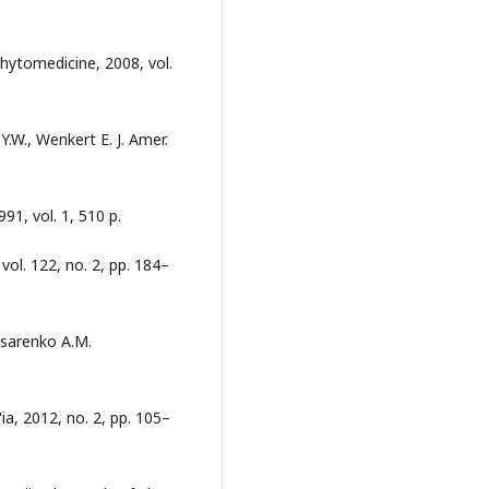
Phytomedicine, 2008, vol.
 Y.W., Wenkert E. J. Amer.
991, vol. 1, 510 p.
vol. 122, no. 2, pp. 184–
misarenko A.M.
ia, 2012, no. 2, pp. 105–