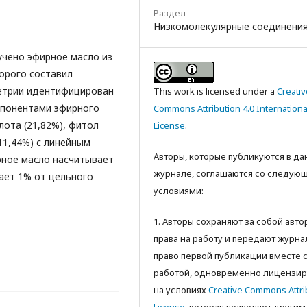
Раздел
Низкомолекулярные соединени
чено эфирное масло из
орого составил
етрии идентифицирован
This work is licensed under a
Creativ
мпонентами эфирного
Commons Attribution 4.0 Internationa
лота (21,82%), фитол
License
.
11,44%) с линейным
Авторы, которые публикуются в д
рное масло насчитывает
журнале, соглашаются со следую
ает 1% от цельного
условиями:
1. Авторы сохраняют за собой авт
права на работу и передают журна
право первой публикации вместе 
работой, одновременно лицензир
на условиях
Creative Commons Attri