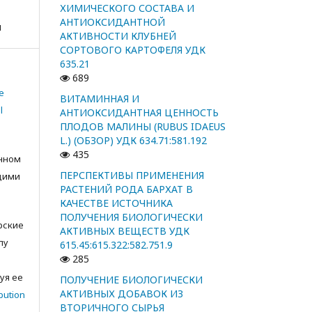
ХИМИЧЕСКОГО СОСТАВА И
АНТИОКСИДАНТНОЙ
я
АКТИВНОСТИ КЛУБНЕЙ
СОРТОВОГО КАРТОФЕЛЯ УДК
635.21
689
e
ВИТАМИННАЯ И
l
АНТИОКСИДАНТНАЯ ЦЕННОСТЬ
ПЛОДОВ МАЛИНЫ (RUBUS IDAEUS
L.) (ОБЗОР) УДК 634.71:581.192
435
анном
ПЕРСПЕКТИВЫ ПРИМЕНЕНИЯ
щими
РАСТЕНИЙ РОДА БАРХАТ В
КАЧЕСТВЕ ИСТОЧНИКА
ПОЛУЧЕНИЯ БИОЛОГИЧЕСКИ
орские
АКТИВНЫХ ВЕЩЕСТВ УДК
лу
615.45:615.322:582.751.9
285
с
уя ее
ПОЛУЧЕНИЕ БИОЛОГИЧЕСКИ
АКТИВНЫХ ДОБАВОК ИЗ
bution
ВТОРИЧНОГО СЫРЬЯ