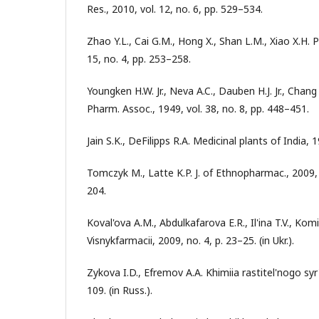
Res., 2010, vol. 12, no. 6, pp. 529–534.
Zhao Y.L., Cai G.M., Hong X., Shan L.M., Xiao X.H. 
15, no. 4, pp. 253–258.
Youngken H.W. Jr., Neva A.C., Dauben H.J. Jr., Chang
Pharm. Assoc., 1949, vol. 38, no. 8, pp. 448–451.
Jain S.K., DeFilipps R.A. Medicinal plants of India, 1
Tomczyk M., Latte K.P. J. of Ethnopharmac., 2009, 
204.
Koval'ova A.M., Abdulkafarova E.R., Il'ina T.V., Ko
Visnykfarmacii, 2009, no. 4, p. 23–25. (in Ukr.).
Zykova I.D., Efremov A.A. Khimiia rastitel'nogo syr'
109. (in Russ.).