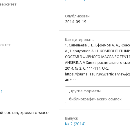
верситет
Опубликован
2014-09-19
Как цитировать
ситет
1. Савельева Е. Е., Ефремов А. А., Крас
А., Нарчуганов А. Н. КОМПОНЕНТНЫ
СОСТАВ ЭФИРНОГО МАСЛА POTENTI
ANSERINA // Химия растительного сыр
2014. № 2. С. 111-114. URL:
https://journal.asu.ru/cw/article/view/j
402111.
Другие форматы
11
библиографических ссылок
й состав, хромато-масс-
Выпуск
№ 2 (2014)