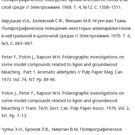
слой среде // Электрохимия. 1968. Т. 4, №12. С. 1508–1511.
Авруцкая И.А., Белевский С.Ф., Фиошин М.Я. Нгуен ван Тхань.
Полярографическое поведение некоторых алкиларилкетонов
в нейтральной и щелочной средах // Электрохимия. 1970. Т. 6,
№5. С. 683–687.
Peter F., Polcin J., Rapson W.H. Polarographic investigations on
some model compounds related to lignin and groundwood
bleaching . Part 1. Aromatic aldehydes // Pulp Paper Mag. Can.
1973. Vol. 74, N7. Pp. 89-96.
Polcin J., Peter F., Rapson W.H. Polarographic investigations on
some model compounds related to lignin and groundwood
bleaching // Trans. Tech. Sect. Can. Pulp Paper Assoc. 1976. Vol. 2,
N1. Pp. 7–13.
Чупка Э.И., Бронов Л.В., Никитин В.М. Полярографическое