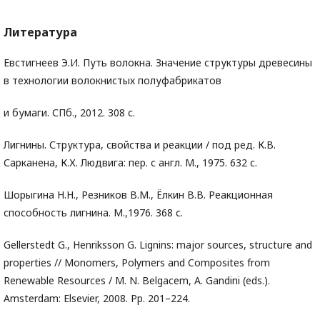
Литература
Евстигнеев Э.И. Путь волокна. Значение структуры древесины
в технологии волокнистых полуфабрикатов
и бумаги. СПб., 2012. 308 с.
Лигнины. Структура, свойства и реакции / под ред. К.В.
Сарканена, К.Х. Людвига: пер. с англ. М., 1975. 632 с.
Шорыгина Н.Н., Резников В.М., Ёлкин В.В. Реакционная
способность лигнина. М.,1976. 368 с.
Gellerstedt G., Henriksson G. Lignins: major sources, structure and
properties // Monomers, Polymers and Composites from
Renewable Resources / M. N. Belgacem, A. Gandini (eds.).
Amsterdam: Elsevier, 2008. Pp. 201–224.