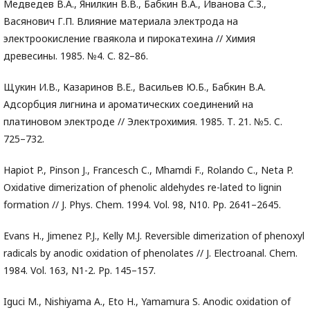
Медведев В.А., Янилкин В.В., Бабкин В.А., Иванова С.З.,
Васянович Г.П. Влияние материала электрода на
электроокисление гваякола и пирокатехина // Химия
древесины. 1985. №4. С. 82–86.
Щукин И.В., Казаринов В.Е., Васильев Ю.Б., Бабкин В.А.
Адсорбция лигнина и ароматических соединений на
платиновом электроде // Электрохимия. 1985. Т. 21. №5. C.
725–732.
Hapiot P., Pinson J., Francesch C., Mhamdi F., Rolando C., Neta P.
Oxidative dimerization of phenolic aldehydes re-lated to lignin
formation // J. Phys. Chem. 1994. Vol. 98, N10. Pp. 2641–2645.
Evans H., Jimenez P.J., Kelly M.J. Reversible dimerization of phenoxyl
radicals by anodic oxidation of phenolates // J. Electroanal. Chem.
1984. Vol. 163, N1-2. Pp. 145–157.
Iguci M., Nishiyama A., Eto H., Yamamura S. Anodic oxidation of