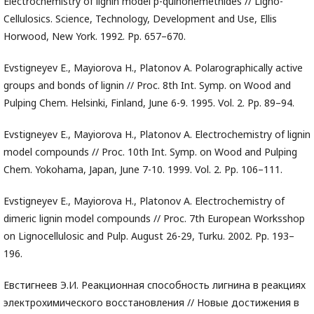
Electrochemistry of lignin model p-quinonemethides // Ligno-
Cellulosics. Science, Technology, Development and Use, Ellis
Horwood, New York. 1992. Pp. 657–670.
Evstigneyev E., Mayiorova H., Platonov A. Polarographically active
groups and bonds of lignin // Proc. 8th Int. Symp. on Wood and
Pulping Chem. Helsinki, Finland, June 6-9. 1995. Vol. 2. Рp. 89–94.
Evstigneyev E., Mayiorova H., Platonov A. Electrochemistry of lignin
model compounds // Proc. 10th Int. Symp. on Wood and Pulping
Chem. Yokohama, Japan, June 7-10. 1999. Vol. 2. Рp. 106–111.
Evstigneyev E., Mayiorova H., Platonov A. Electrochemistry of
dimeric lignin model compounds // Proc. 7th European Worksshop
on Lignocellulosic and Pulp. August 26-29, Turku. 2002. Pp. 193–
196.
Евстигнеев Э.И. Реакционная способность лигнина в реакциях
электрохимического восстановления // Новые достижения в