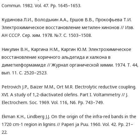
Commun. 1982. Vol. 47. Pp. 1645–1653.
Кудинова Л.И., Володькин А.А., Ершов В.В., Прокофьева Т.И.
Электрохимическое восстановление метилен-хинонов // Изв.
АН СССР. Сер. хим. 1978. №7. С. 1503–1508.
Никулин В.Н., Каргина Н.М., Каргин Ю.М. Электрохимическое
восстановление коричного альдегида и халкона в
диметилформамиде // Журнал органической химии. 1974. Т. 44,
вып. 11. С. 2520–2523.
Petrovich J.P., Baizer M.M., Ort M.R. Electrolytic reductive coupling.
XVI. A study of 1,2-diactivated olefins. Part I. Voltammetry // J.
Electrochem. Soc. 1969. Vol. 116, N6. Pp. 743–749.
Ekman K.H., Lindberg J.J. On the origin of the infra-red bands in the
1720 cm-1 region in lignins // Paperi ja Puu. 1960. Vol. 42. Pp. 21–
22.