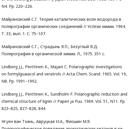
N4. Pp. 220–226.
Майрановский С.Г. Теория каталитических волн водорода в
полярографии органических соединений // Успехи химии. 1964.
Т. 33, вып. 1. С. 75–107.
Майрановский С.Г., Страдынь Я.П., Безуглый В.Д.
Полярография в органической химии. Л., 1975. 351 с.
Lindberg J.J., Penttinen K., Majani C. Polarographic investigations
on formylguaiacol and veratrols // Acta Chem. Scand. 1965. Vol. 19,
N8. Pp. 1991–1992.
Lindberg J.J., Penttinen K., Sundholm F. Polarographic reduction and
chemical structure of lignin // Paperi ja Puu. 1969. Vol. 51, N11. Pp.
823–825, 827–828, 844.
Нгуен ван Тхань, Авруцкая И.А., Фиошин М.Я.
Полярографическое поведение ароматических кетонов в ки-