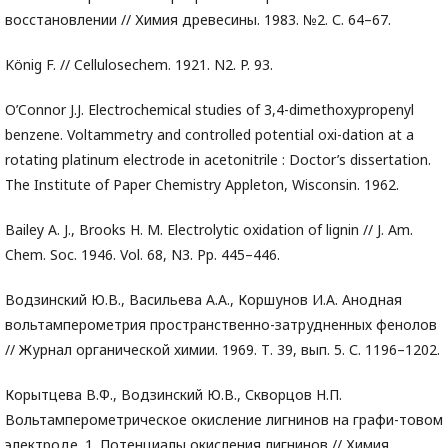
восстановлении // Химия древесины. 1983. №2. С. 64–67.
König F. // Cellulosechem. 1921. N2. P. 93.
O’Connor J.J. Electrochemical studies of 3,4-dimethoxypropenyl
benzene. Voltammetry and controlled potential oxi-dation at a
rotating platinum electrode in acetonitrile : Doctor’s dissertation.
The Institute of Paper Chemistry Appleton, Wisconsin. 1962.
Bailey A. J., Brooks H. M. Electrolytic oxidation of lignin // J. Am.
Chem. Soc. 1946. Vol. 68, N3. Pp. 445–446.
Водзинский Ю.В., Васильева А.А., Коршунов И.А. Анодная
вольтамперометрия пространственно-затрудненных фенолов
// Журнал органической химии. 1969. Т. 39, вып. 5. С. 1196–1202.
Корытцева В.Ф., Водзинский Ю.В., Скворцов Н.П.
Вольтамперометрическое окисление лигнинов на графи-товом
электроде. 1. Потенциалы окисления лигнинов // Химия