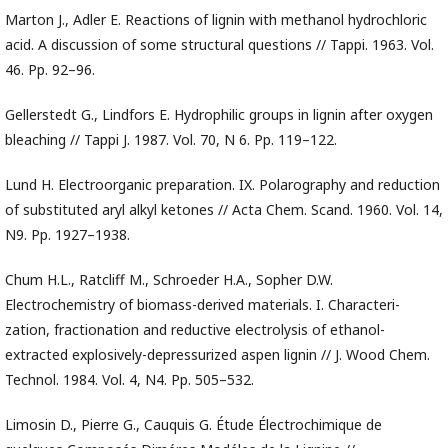
Marton J., Adler E. Reactions of lignin with methanol hydrochloric
acid. A discussion of some structural questions // Tappi. 1963. Vol.
46. Pp. 92–96.
Gellerstedt G., Lindfors E. Hydrophilic groups in lignin after oxygen
bleaching // Tappi J. 1987. Vol. 70, N 6. Pp. 119–122.
Lund H. Electroorganic preparation. IX. Polarography and reduction
of substituted aryl alkyl ketones // Acta Chem. Scand. 1960. Vol. 14,
N9. Pp. 1927–1938.
Chum H.L., Ratcliff M., Schroeder H.A., Sopher D.W.
Electrochemistry of biomass-derived materials. I. Characteri-
zation, fractionation and reductive electrolysis of ethanol-
extracted explosively-depressurized aspen lignin // J. Wood Chem.
Technol. 1984. Vol. 4, N4. Pp. 505–532.
Limosin D., Pierre G., Cauquis G. Étude Électrochimique de