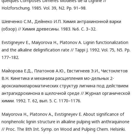
quelques Composés Diméres Modéles de la Lignine //
Holzforschung. 1985. Vol. 39, N2. Pp. 91–98.
Шевченко С.М., Дейнеко И.П. Химия антрахинонной варки
(обзор) // Химия древесины. 1983. №6. С. 3–32.
Evstigneyev E., Maiyorova H., Platonov A. Lignin functionalization
and the alkaline delignification rate // Tappi J. 1992. Vol. 75, N5. Pp.
177–182.
Майорова Е.Д., Платонов А.Ю., Евстигнеев Э.И., Чистоклетов
В.Н. Кинетика и механизм расщепления мо-дельных 2-
ароксиалкилароматических структур лигнина под действием
антрагидрохинона в щелочной среде // Журнал органической
химии. 1992. Т. 62, вып. 5. С. 1170–1176.
Maiyorova H., Platonov A., Evstigneyev E. About significance of
nonphenolic lignin structure in alkaline pulping with anthraquinone
// Proc. The 8th Int. Symp. on Wood and Pulping Chem. Helsinki.