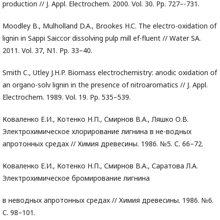
production // J. Appl. Electrochem. 2000. Vol. 30. Pp. 727–-731.
Moodley B., Mulholland D.A., Brookes H.C. The electro-oxidation of
lignin in Sappi Saiccor dissolving pulp mill ef-fluent // Water SA.
2011. Vol. 37, N1. Pp. 33–40.
Smith C., Utley J.H.P. Biomass electrochemistry: anodic oxidation of
an organo-solv lignin in the presence of nitroaromatics // J. Appl.
Electrochem. 1989. Vol. 19. Pp. 535–539.
Коваленко Е.И., Котенко Н.П., Смирнов В.А., Ляшко О.В.
Электрохимическое хлорирование лигнина в не-водных
апротонных средах // Химия древесины. 1986. №5. С. 66–72.
Коваленко Е.И., Котенко Н.П., Смирнов В.А., Саратова Л.А.
Электрохимическое бромирование лигнина
в неводных апротонных средах // Химия древесины. 1986. №6.
С. 98–101.