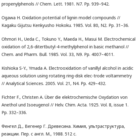
propenylphenols // Chem. Lett. 1981. N7. Pp. 939–942.
Ogawa H. Oxidation potential of lignin model compounds //
Kagaku Gijutsu Kenkyusho Hokoku. 1985. Vol. 80, N2. Pp. 31–36.
Ohmori H., Ueda C., Tokuno Y., Maeda H., Masui M. Electrochemical
oxidation of 2,6-ditertbutyl-4-methylphenol in basic methanol //
Chem. and Pharm. Bull. 1985. Vol. 33, N9. Pp. 4007–4011.
Kishioka S-Y., Ymada A. Electrooxidation of vanillyl alcohol in acidic
aqueous solution using rotating ring-disk elec-trode voltammetry
// Analytical Sciences. 2005. Vol. 21, N4. Pp. 429–432.
Fichter F., Christen A. Über die elektrochemische Oxydation von
Anethol und Isoeugenol // Helv. Chim. Acta. 1925. Vol. 8, issue 1.
Pp. 332–336.
Фенгел Д., Вегенер Г. Древесина. Химия, ультраструктура,
реакции. Пер. с англ. М., 1988. 512 с.