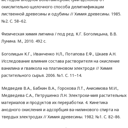
окислительно-щелочного способа делигнификации
лиственной древесины и одубины // Химия древесины. 1985.
№2. С. 58–62.
Физическая химия лигнина / под ред. К.Г. Боголицына, В.В.
Лунина. М., 2010. 492 с.
Боголицын К.Г., Иванченко Н.Л., Потапова Е.Ф., Шкаев А.Н.
Исследование влияния состава растворителя на окисление
ванилина и гваякола на платиновом электроде // Химия
растительного сырья. 2006. №1. С. 11–14.
Медведев В.А., Бабкин В.А., Горохова Л.Т., Анисимова М.И.,
Медведева С.А., Петрушенко Л.Н. Электрохи-мия растительных
материалов и продуктов их переработки. 4. Кинетика
анодного окисления и адсорбция ва-нилинового спирта на
твердых электродах // Химия древесины. 1982. №1. С. 82–86.