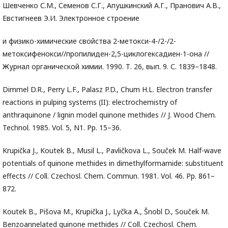
Шевченко С.М., Семенов С.Г., Апушкинский А.Г., Пранович А.В.,
Евстигнеев Э.И. Электронное строение
и физико-химические свойства 2-метокси-4-/2-/2-
метоксифенокси//пропилиден-2,5-циклогексадиен-1-она //
Журнал органической химии. 1990. Т. 26, вып. 9. С. 1839–1848.
Dimmel D.R., Perry L.F., Palasz P.D., Chum H.L. Electron transfer
reactions in pulping systems (II): electrochemistry of
anthraquinone / lignin model quinone methides // J. Wood Chem.
Technol. 1985. Vol. 5, N1. Pp. 15–36.
Krupička J., Koutek B., Musil L., Pavličkova L., Souček M. Half-wave
potentials of quinone methides in dimethylformamide: substituent
effects // Coll. Czechosl. Chem. Commun. 1981. Vol. 46. Pp. 861–
872.
Koutek B., Pišova M., Krupička J., Lyčka A., Šnobl D., Souček M.
Benzoannelated quinone methides // Coll. Czechosl. Chem.