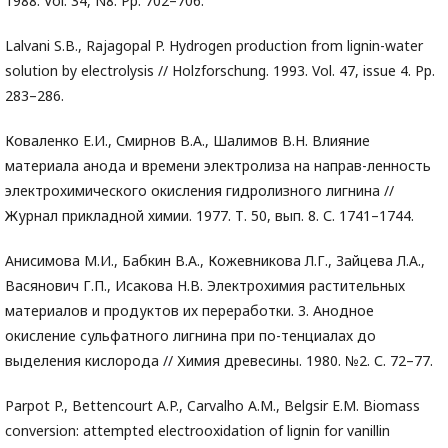
1988. Vol. 34, N8. Pp. 702–706.
Lalvani S.B., Rajagopal P. Hydrogen production from lignin-water
solution by electrolysis // Holzforschung. 1993. Vol. 47, issue 4. Pp.
283–286.
Коваленко Е.И., Смирнов В.А., Шалимов В.Н. Влияние
материала анода и времени электролиза на направ-ленность
электрохимического окисления гидролизного лигнина //
Журнал прикладной химии. 1977. Т. 50, вып. 8. С. 1741–1744.
Анисимова М.И., Бабкин В.А., Кожевникова Л.Г., Зайцева Л.А.,
Васянович Г.П., Исакова Н.В. Электрохимия растительных
материалов и продуктов их переработки. 3. Анодное
окисление сульфатного лигнина при по-тенциалах до
выделения кислорода // Химия древесины. 1980. №2. С. 72–77.
Parpot P., Bettencourt A.P., Carvalho A.M., Belgsir E.M. Biomass
conversion: attempted electrooxidation of lignin for vanillin