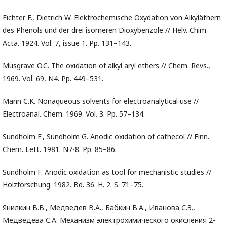
Fichter F., Dietrich W. Elektrochemische Oxydation von Alkyläthern
des Phenols und der drei isomeren Dioxybenzole // Helv. Chim.
Acta. 1924. Vol. 7, issue 1. Pp. 131–143.
Musgrave O.C. The oxidation of alkyl aryl ethers // Chem. Revs.,
1969. Vol. 69, N4. Pp. 449–531.
Mann C.K. Nonaqueous solvents for electroanalytical use //
Electroanal. Chem. 1969. Vol. 3. Pp. 57–134.
Sundholm F., Sundholm G. Anodic oxidation of cathecol // Finn.
Chem. Lett. 1981. N7-8. Pp. 85–86.
Sundholm F. Anodic oxidation as tool for mechanistic studies //
Holzforschung. 1982. Bd. 36. H. 2. S. 71–75.
Янилкин В.В., Медведев В.А., Бабкин В.А., Иванова С.З.,
Медведева С.А. Механизм электрохимического окисления 2-