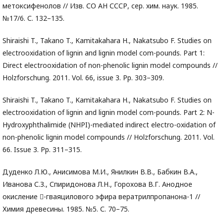
метоксифенолов // Изв. СО АН СССР, сер. хим. наук. 1985.
№17/6. С. 132–135.
Shiraishi T., Takano T., Kamitakahara H., Nakatsubo F. Studies on
electrooxidation of lignin and lignin model com-pounds. Part 1:
Direct electrooxidation of non-phenolic lignin model compounds //
Holzforschung. 2011. Vol. 66, issue 3. Pp. 303–309.
Shiraishi T., Takano T., Kamitakahara H., Nakatsubo F. Studies on
electrooxidation of lignin and lignin model com-pounds. Part 2: N-
Hydroxyphthalimide (NHPI)-mediated indirect electro-oxidation of
non-phenolic lignin model compounds // Holzforschung. 2011. Vol.
66. Issue 3. Pp. 311–315.
Дуденко Л.Ю., Анисимова М.И., Янилкин В.В., Бабкин В.А.,
Иванова С.З., Спиридонова Л.Н., Горохова В.Г. Анодное
окисление -гваяцилового эфира вератрилпропанона-1 //
Химия древесины. 1985. №5. С. 70–75.