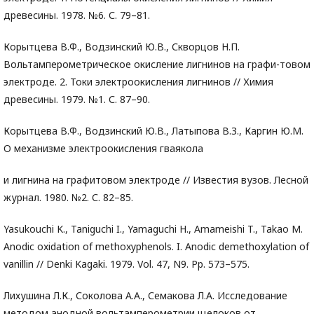
древесины. 1978. №6. С. 79–81.
Корытцева В.Ф., Водзинский Ю.В., Скворцов Н.П.
Вольтамперометрическое окисление лигнинов на графи-товом
электроде. 2. Токи электроокисления лигнинов // Химия
древесины. 1979. №1. С. 87–90.
Корытцева В.Ф., Водзинский Ю.В., Латыпова В.З., Каргин Ю.М.
О механизме электроокисления гваякола
и лигнина на графитовом электроде // Известия вузов. Лесной
журнал. 1980. №2. С. 82–85.
Yasukouchi K., Taniguchi I., Yamaguchi H., Amameishi T., Takao M.
Anodic oxidation of methoxyphenols. I. Anodic demethoxylation of
vanillin // Denki Kagaki. 1979. Vol. 47, N9. Pp. 573–575.
Лихушина Л.К., Соколова А.А., Семакова Л.А. Исследование
методом анодной вольтамперометрии щелоков от