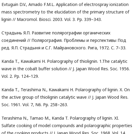
Evtuguin D.V., Amado F.M.L. Application of electrospray ionization
mass spectrometry to the elucidation of the primary structure of
lignin // Macromol. Biosci. 2003. Vol. 3. Pp. 339–343.
Страдынь Я.П. Развитие полярографии органических
соединений // Полярография. Проблемы и перспективы Под
ред. Я.П. Страдыня и С.Г. Майрановского. Рига, 1972. С. 7–33.
Kanda T., Kawakami H. Polarography of thiolignin. 1.The catalytic
wave in the cobalt buffer solution // J. Japan Wood Res. Soc. 1956.
Vol. 2. Pp. 124–129.
Kanda T., Terashima N., Kawakami H. Polarography of lignin. X. On
the active group of thiolignin catalytic wave // J. Japan Wood Res.
Soc. 1961. Vol. 7, N6. Pp. 258–263.
Terashima N., Tamao M., Kanda T. Polarography of lignin. XI.
Sulfate cooking of model compounds and polarographic properties
of the cooking products // J. Japan Wood Res. Soc. 1968. Vol. 14,