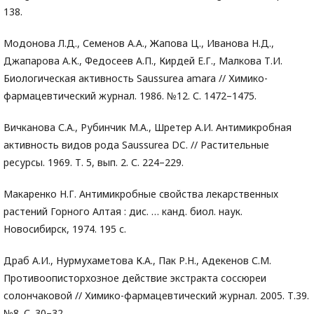
138.
Модонова Л.Д., Семенов А.А., Жапова Ц., Иванова Н.Д.,
Джапарова А.К., Федосеев А.П., Кирдей Е.Г., Малкова Т.И.
Биологическая активность Saussurea amara // Химико-
фармацевтический журнал. 1986. №12. С. 1472–1475.
Вичканова С.А., Рубинчик М.А., Шретер А.И. Антимикробная
активность видов рода Saussurea DC. // Растительные
ресурсы. 1969. Т. 5, вып. 2. С. 224–229.
Макаренко Н.Г. Антимикробные свойства лекарственных
растений Горного Алтая : дис. … канд. биол. наук.
Новосибирск, 1974. 195 с.
Драб А.И., Нурмухаметова К.А., Пак Р.Н., Адекенов С.М.
Противоописторхозное действие экстракта соссюреи
солончаковой // Химико-фармацевтический журнал. 2005. Т.39.
№8. С. 30–32.