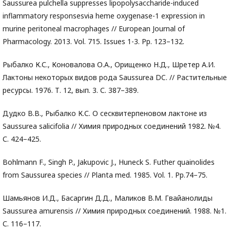
Saussurea pulchella suppresses lipopolysaccharide-induced
inflammatory responsesvia heme oxygenase-1 expression in
murine peritoneal macrophages // European Journal of
Pharmacology. 2013. Vol. 715. Issues 1-3. Pp. 123–132.
Рыбалко К.С., Коновалова О.А., Орищенко Н.Д., Шретер А.И.
Лактоны некоторых видов рода Saussurea DC. // Растительные
ресурсы. 1976. Т. 12, вып. 3. С. 387–389.
Дудко В.В., Рыбалко К.С. О сесквитерпеновом лактоне из
Saussurea salicifolia // Химия природных соединений 1982. №4.
С. 424–425.
Bohlmann F., Singh P., Jakupovic J., Huneck S. Futher quainolides
from Saussurea species // Planta med. 1985. Vol. 1. Pp.74–75.
Шамьянов И.Д., Басаргин Д.Д., Маликов В.М. Гвайанолиды
Saussurea amurensis // Химия природных соединений. 1988. №1.
С. 116–117.