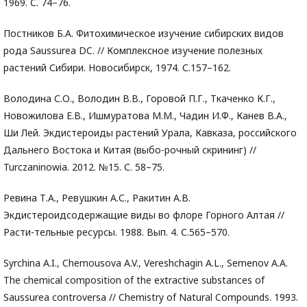
1969. С. 74–76.
Постников Б.А. Фитохимическое изучение сибирских видов
рода Saussurea DC. // Комплексное изучение полезных
растений Сибири. Новосибирск, 1974. С.157–162.
Володина С.О., Володин В.В., Горовой П.Г., Ткаченко К.Г.,
Новожилова Е.В., Ишмуратова М.М., Чадин И.Ф., Канев В.А.,
Ши Лей. Экдистероиды растений Урала, Кавказа, российского
Дальнего Востока и Китая (выбо-рочный скрининг) //
Turczaninowia. 2012. №15. С. 58–75.
Ревина Т.А., Ревушкин А.С., Ракитин А.В.
Экдистероидсодержащие виды во флоре Горного Алтая //
Расти-тельные ресурсы. 1988. Вып. 4. С.565–570.
Syrchina A.I., Chernousova A.V., Vereshchagin A.L., Semenov A.A.
The chemical composition of the extractive substances of
Saussurea controversa // Chemistry of Natural Compounds. 1993.