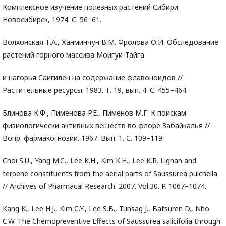
Комплексное изучение полезных растений Сибири.
Новосибирск, 1974. С. 56–61.
Волхонская Т.А., Ханминчун В.М. Фролова О.И. Обследование
растений горного массива Моигуи-Тайга
и нагорья Саигилен на содержание флавоноидов //
Растительные ресурсы. 1983. Т. 19, вып. 4. С. 455–464.
Блинова К.Ф., Пименова P.E., Пименов М.Г. К поискам
физиологически активных веществ во флоре Забайкалья //
Вопр. фармакогнозии. 1967. Вып. 1. С. 109–119.
Choi S.U., Yang M.C., Lee K.H., Kim K.H., Lee K.R. Lignan and
terpene constituents from the aerial parts of Saussurea pulchella
// Archives of Pharmacal Research. 2007. Vol.30. P. 1067–1074.
Kang K., Lee H.J., Kim C.Y., Lee S.B., Tunsag J., Batsuren D., Nho
C.W. The Chemopreventive Effects of Saussurea salicifolia through