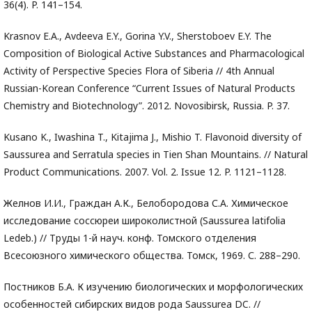
36(4). P. 141–154.
Krasnov E.A., Avdeeva E.Y., Gorina Y.V., Sherstoboev E.Y. The
Composition of Biological Active Substances and Pharmacological
Activity of Perspective Species Flora of Siberia // 4th Annual
Russian-Korean Conference “Current Issues of Natural Products
Chemistry and Biotechnology”. 2012. Novosibirsk, Russia. P. 37.
Kusano K., Iwashina T., Kitajima J., Mishio T. Flavonoid diversity of
Saussurea and Serratula species in Tien Shan Mountains. // Natural
Product Communications. 2007. Vol. 2. Issue 12. P. 1121–1128.
Желнов И.И., Граждан А.К., Белобородова С.А. Химическое
исследование соссюреи широколистной (Saussurea latifolia
Ledeb.) // Труды 1-й науч. конф. Томского отделения
Всесоюзного химического общества. Томск, 1969. С. 288–290.
Постников Б.А. К изучению биологических и морфологических
особенностей сибирских видов рода Saussurea DC. //