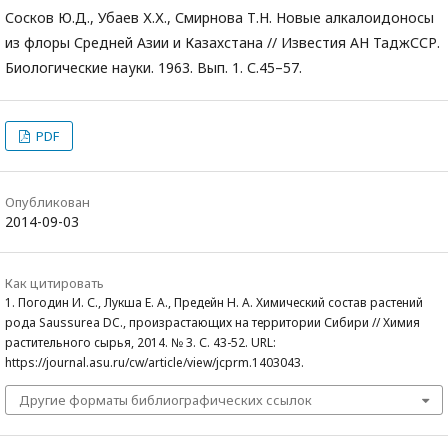
Сосков Ю.Д., Убаев Х.Х., Смирнова Т.Н. Новые алкалоидоносы
из флоры Средней Азии и Казахстана // Известия АН ТаджССР.
Биологические науки. 1963. Вып. 1. С.45–57.
PDF
Опубликован
2014-09-03
Как цитировать
1. Погодин И. С., Лукша Е. А., Предейн Н. А. Химический состав растений
рода Saussurea DC., произрастающих на территории Сибири // Химия
растительного сырья, 2014. № 3. С. 43-52. URL:
https://journal.asu.ru/cw/article/view/jcprm.1403043.
Другие форматы библиографических ссылок