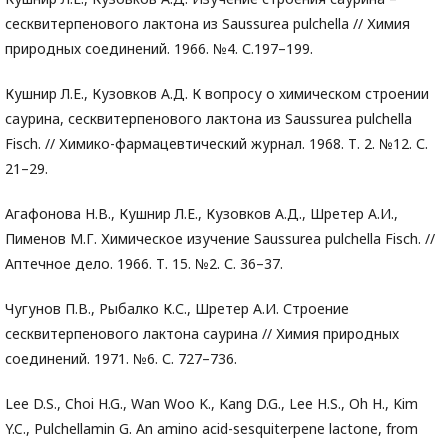
сесквитерпенового лактона из Saussurea pulchella // Химия
природных соединений. 1966. №4. С.197–199.
Кушнир Л.Е., Кузовков А.Д. К вопросу о химическом строении
саурина, сесквитерпенового лактона из Saussurea pulchella
Fisch. // Химико-фармацевтический журнал. 1968. Т. 2. №12. С.
21–29.
Агафонова Н.В., Кушнир Л.Е., Кузовков А.Д., Шретер А.И.,
Пименов М.Г. Химическое изучение Saussurea pulchella Fisch. //
Аптечное дело. 1966. Т. 15. №2. С. 36–37.
Чугунов П.В., Рыбалко К.С., Шретер А.И. Строение
сесквитерпенового лактона саурина // Химия природных
соединений. 1971. №6. С. 727–736.
Lee D.S., Choi H.G., Wan Woo K., Kang D.G., Lee H.S., Oh H., Kim
Y.C., Pulchellamin G. An amino acid-sesquiterpene lactone, from