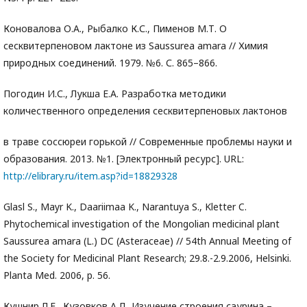
Коновалова О.А., Рыбалко К.С., Пименов М.Т. О
сесквитерпеновом лактоне из Saussurea amara // Химия
природных соединений. 1979. №6. С. 865–866.
Погодин И.С., Лукша Е.А. Разработка методики
количественного определения сесквитерпеновых лактонов
в траве соссюреи горькой // Современные проблемы науки и
образования. 2013. №1. [Электронный ресурс]. URL:
http://elibrary.ru/item.asp?id=18829328
Glasl S., Mayr K., Daariimaa K., Narantuya S., Kletter C.
Phytochemical investigation of the Mongolian medicinal plant
Saussurea amara (L.) DC (Asteraceae) // 54th Annual Meeting of
the Society for Medicinal Plant Research; 29.8.-2.9.2006, Helsinki.
Planta Med. 2006, p. 56.
Кушнир Л.Е., Кузовков А.Д. Изучение строения саурина –