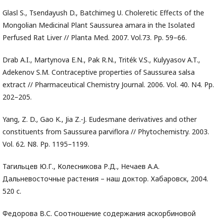
Glasl S., Tsendayush D., Batchimeg U. Choleretic Effects of the
Mongolian Medicinal Plant Saussurea amara in the Isolated
Perfused Rat Liver // Planta Med. 2007. Vol.73. Pp. 59–66.
Drab A.I., Martynova E.N., Pak R.N., Triték V.S., Kulyyasov A.T.,
Adekenov S.M. Contraceptive properties of Saussurea salsa
extract // Pharmaceutical Chemistry Journal. 2006. Vol. 40. N4. Pp.
202–205.
Yang, Z. D., Gao K., Jia Z.-J. Eudesmane derivatives and other
constituents from Saussurea parviflora // Phytochemistry. 2003.
Vol. 62. N8. Pp. 1195–1199.
Тагильцев Ю.Г., Колесникова Р.Д., Нечаев А.А.
Дальневосточные растения – наш доктор. Хабаровск, 2004.
520 с.
Федорова В.С. Соотношение содержания аскорбиновой