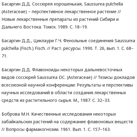
Басаргин Д.Д. Соссюрея хорошенькая, Saussurea pulchella
(Asteraceae) – перспективное лекарственное растение //
Новые лекарственные препараты из растений Сибири и
Дальнего Востока. Томск. 1989. С. 18–19.
Басаргин Д.Д., Циклаури Г.Ч. Фенольные соединения Saussurea
pulchella (Fisch.) Fisch. // Раст. ресурсы. 1990. Т. 26, вып. 1. С. 68–
71.
Басаргин Д.Д. Флавоноиды некоторых дальневосточных
видов соссюрей Saussurea DC. (Asteraceae) // Тезисы докладов
всесоюзной научной конференции: Результаты и перспективы
научных исследований в области создания лекарственных
средств из растительного сырья. М., 1987. С. 32–33.
Боброва М.Н. Качественные исследования некоторых
забайкальских растений на содержание флавоновых веществ
// Вопросы фармакогнозии. 1961. Вып. 1. С. 157–163.