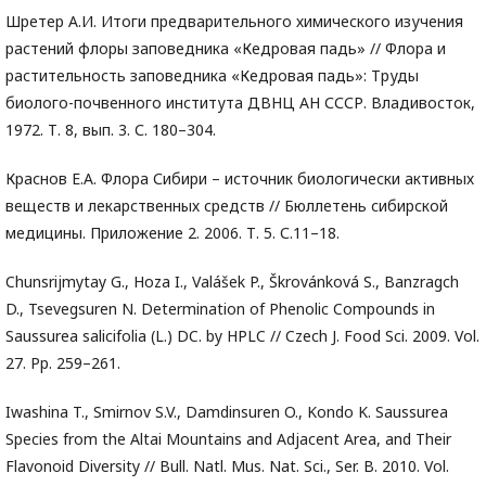
Шретер А.И. Итоги предварительного химического изучения
растений флоры заповедника «Кедровая падь» // Флора и
растительность заповедника «Кедровая падь»: Труды
биолого-почвенного института ДВНЦ АН СССР. Владивосток,
1972. Т. 8, вып. 3. С. 180–304.
Краснов Е.А. Флора Сибири – источник биологически активных
веществ и лекарственных средств // Бюллетень сибирской
медицины. Приложение 2. 2006. Т. 5. С.11–18.
Chunsrijmytay G., Hoza I., Valášek P., Škrovánková S., Banzragch
D., Tsevegsuren N. Determination of Phenolic Compounds in
Saussurea salicifolia (L.) DC. by HPLC // Czech J. Food Sci. 2009. Vol.
27. Pp. 259–261.
Iwashina T., Smirnov S.V., Damdinsuren O., Kondo K. Saussurea
Species from the Altai Mountains and Adjacent Area, and Their
Flavonoid Diversity // Bull. Natl. Mus. Nat. Sci., Ser. B. 2010. Vol.