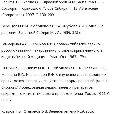
Серых Г.И. Жирова О.С., Красноборов И.М. Saussurea DC. –
Соссюрея, Горькуша. // Флора Сибири. Т. 13: Asteraceae
(Compositae). 1997. С. 180–209.
Верещагин В.И., Соболевская К.А., Якубова А.И. Полезные
растения Западной Сибири М. ; Л., 1959. 348 с.
Гаммерман А.Ф., Семичов Б.В. Словарь тибетско-латино-
русских названий лекарственного сырья, применяемого в
индо-тибетской медицине. Улан-Удэ, 1963. 179 с.
Шишкина Е.С., Никитин Ю.Н., Соболевская К.А., Потехин К.Г.,
Минаева В.Г., Израильсон В.Ф. К изучению свертывающих и
противосвертывающих свойств некоторых растений флоры
Сибири // Исследование лекарственных препаратов
природного и синтетического происхождения. Томск, 1975. С.
90–92.
Крылов Г.В., Степанов Э.В. Зеленая аптека Кузбасса.