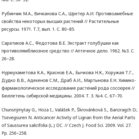
Рубинчик М.А., Вичканова С.А., Шретер А.И. Противоамебные
свойства некоторых высших растений // Растительные
ресурсы. 1971. Т.7, вып. 1. С. 80–85.
Саратиков А.С., Федотова В.Е. Экстракт голубушки как
противолямблиозное средство // Аптечное дело. 1962. №3. С.
26–28.
Нурмухаметова К.А., Краснов Е.А., Бычкова Н.К., Хоружая Т.Г.,
Дудко В.В., Адекенов С.М., Драб А.И., Мартынова Е.Н. Химико-
фармакологическое исследование растений рода соссюрея //
Бюллетень сибирской медицины. 2004. Т. 3. №4. С. 67–70.
Chunsrijmytay G., Hoza I., Valášek P., Škrovánková S., Banzragch D.;
Tsevegsuren N. Anticancer Activity of Lignan from the Aerial Parts
of Saussurea salicifolia (L.) DC. // Czech J. Food Sci. 2009. Vol. 27.
Pp. 256–258.