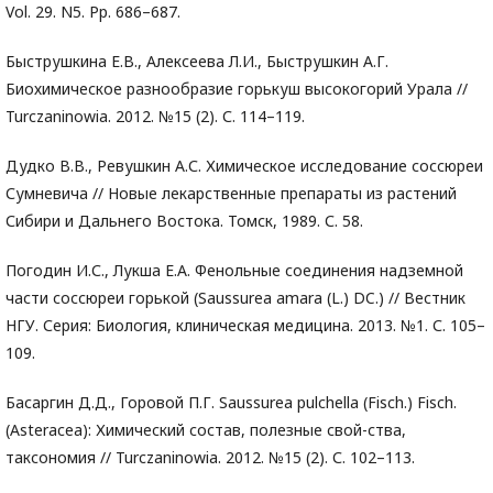
Vol. 29. N5. Pp. 686–687.
Быструшкина Е.В., Алексеева Л.И., Быструшкин А.Г.
Биохимическое разнообразие горькуш высокогорий Урала //
Turczaninowia. 2012. №15 (2). С. 114–119.
Дудко В.В., Ревушкин А.С. Химическое исследование соссюреи
Сумневича // Новые лекарственные препараты из растений
Сибири и Дальнего Востока. Томск, 1989. С. 58.
Погодин И.С., Лукша Е.А. Фенольные соединения надземной
части соссюреи горькой (Saussurea amara (L.) DC.) // Вестник
НГУ. Серия: Биология, клиническая медицина. 2013. №1. С. 105–
109.
Басаргин Д.Д., Горовой П.Г. Saussurea pulchella (Fisch.) Fisch.
(Asteracea): Химический состав, полезные свой-ства,
таксономия // Turczaninowia. 2012. №15 (2). С. 102–113.