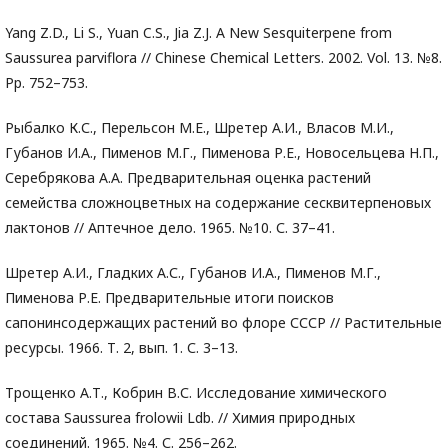
Yang Z.D., Li S., Yuan C.S., Jia Z.J. A New Sesquiterpene from
Saussurea parviflora // Chinese Chemical Letters. 2002. Vol. 13. №8.
Pp. 752–753.
Рыбалко К.С., Перельсон М.Е., Шретер А.И., Власов М.И.,
Губанов И.А., Пименов М.Г., Пименова Р.Е., Новосельцева Н.П.,
Серебрякова А.А. Предварительная оценка растений
семейства сложноцветных на содержание сесквитерпеновых
лактонов // Аптечное дело. 1965. №10. С. 37–41.
Шретер А.И., Гладких А.С., Губанов И.А., Пименов М.Г.,
Пименова Р.Е. Предварительные итоги поисков
сапонинсодержащих растений во флоре СССР // Растительные
ресурсы. 1966. Т. 2, вып. 1. С. 3–13.
Трощенко А.Т., Кобрин В.С. Исследование химического
состава Saussurea frolowii Ldb. // Химия природных
соединений. 1965. №4. С. 256–262.