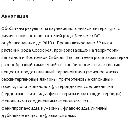
Аннотация
Обобщены результаты изучения источников литературы о
химическом составе растений рода
Saussurea
DC.,
опубликованных до 2013 г. Проанализировано 52 вида
растений рода Соссюрея, произрастающих на территории
Западной и Восточной Сибири. Для растений рода характерен
разнообразный химический состав биологически активных
веществ, представленный терпеноидами (эфирное масло,
сесквитерпеновые лактоны, тритерпеновые сапонины и
горечи, политерпеноиды), стероидными соединениями
(сердечные гликозиды, фитостерины и фитоэкдистероиды),
фенольными соединениями (фенолокислоты,
фенилпропаноиды, кумарины, флавоноиды, лигнаны,
дубильные вещества), алкалоидами.