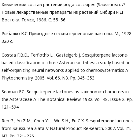
Химический состав растений рода соссюрея (Saussurea). //
Новые лекарственные препараты из растений Сибири и Д.
Востока. Томск, 1986. С. 55–56.
Рыбалко К.С Природные сесквитерпеновые лактоны. М., 1978.
320 с.
Costaa F.B.D., Terflothb L., Gasteigerb J. Sesquiterpene lactone-
based classification of three Asteraceae tribes: a study based on
self-organizing neural networks applied to chemosystematics //
Phytochemistry. 2005. Vol. 66. N3. Pp. 345–353.
Seaman F.C. Sesquiterpene lactones as taxonomic characters in
the Asteraceae // The Botanical Review. 1982. Vol. 48, Issue 2. Pp.
121–594.
Ren G., Yu Z.M., Chen Y.L., Wu S.H., Fu C.X. Sesquiterpene lactones
from Saussurea alata // Natural Product Re-search. 2007. Vol. 21.
N3. Pp. 221–226.