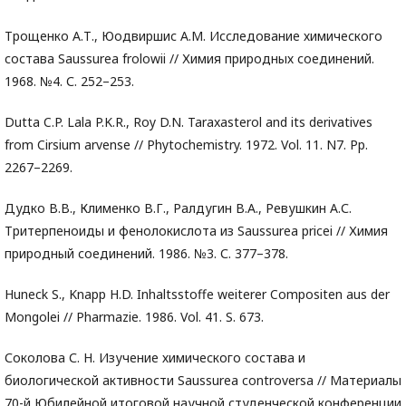
Трощенко А.Т., Юодвиршис А.М. Исследование химического
состава Saussurea frolowii // Химия природных соединений.
1968. №4. С. 252–253.
Dutta C.P. Lala P.K.R., Roy D.N. Taraxasterol and its derivatives
from Cirsium arvense // Phytochemistry. 1972. Vol. 11. N7. Pp.
2267–2269.
Дудко В.В., Клименко В.Г., Ралдугин В.А., Ревушкин А.С.
Тритерпеноиды и фенолокислота из Saussurea pricei // Химия
природный соединений. 1986. №3. С. 377–378.
Huneck S., Knapp H.D. Inhaltsstoffe weiterer Compositen aus der
Mongolei // Pharmazie. 1986. Vol. 41. S. 673.
Соколова С. Н. Изучение химического состава и
биологической активности Saussurea controversa // Материалы
70-й Юбилейной итоговой научной студенческой конференции