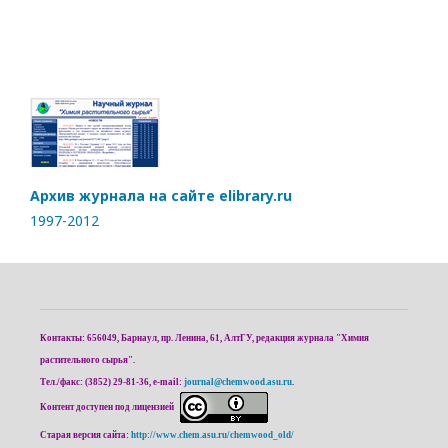
Архив журнала на сайте elibrary.ru
1997-2012
Контакты: 656049, Барнаул, пр. Ленина, 61, АлтГУ, редакция журнала "Химия
растительного сырья".
Тел./факс: (3852) 29-81-36, e-mail:
journal@chemwood.asu.ru
.
Контент доступен под лицензией
Старая версия сайта:
http://www.chem.asu.ru/chemwood_old/