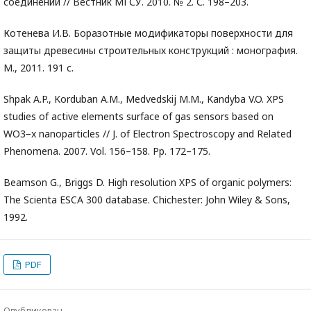
соединений // Вестник МГСУ. 2010. № 2. С. 198–203.
Котенева И.В. Боразотные модификаторы поверхности для
защиты древесины строительных конструкций : монография.
М., 2011. 191 с.
Shpak A.P., Korduban A.M., Medvedskij M.M., Kandyba V.O. XPS
studies of active elements surface of gas sensors based on
WO3−x nanoparticles // J. of Electron Spectroscopy and Related
Phenomena. 2007. Vol. 156–158. Pp. 172–175.
Beamson G., Briggs D. High resolution XPS of organic polymers:
The Scienta ESCA 300 database. Chichester: John Wiley & Sons,
1992.
PDF
Опубликован