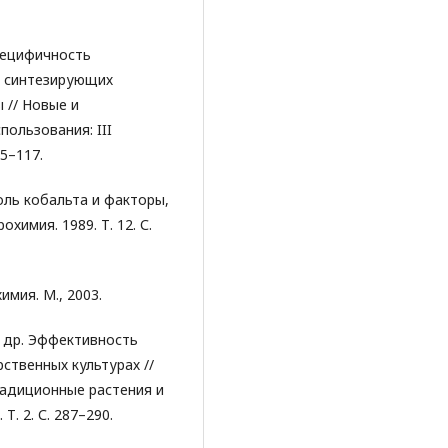
Специфичность
, синтезирующих
 // Новые и
пользования: III
15–117.
роль кобальта и факторы,
химия. 1989. Т. 12. С.
имия. М., 2003.
 и др. Эффективность
ственных культурах //
адиционные растения и
. 2. С. 287–290.