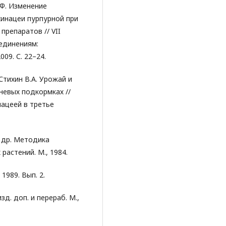
.Ф. Изменение
инацеи пурпурной при
репаратов // VII
единениям:
09. С. 22–24.
Стихин В.А. Урожай и
невых подкормках //
ацеей в третье
и др. Методика
растений. М., 1984.
1989. Вып. 2.
д. доп. и перераб. М.,