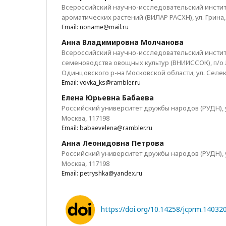
Всероссийский научно-исследовательский инстит
ароматических растений (ВИЛАР РАСХН), ул. Грина, 
Email: noname@mail.ru
Анна Владимировна Молчанова
Всероссийский научно-исследовательский инстит
семеноводства овощных культур (ВНИИССОК), п/o
Одинцовского р-на Московской области, ул. Селек
Email: vovka_ks@rambler.ru
Елена Юрьевна Бабаева
Российский университет дружбы народов (РУДН), у
Москва, 117198
Email: babaevelena@rambler.ru
Анна Леонидовна Петрова
Российский университет дружбы народов (РУДН), у
Москва, 117198
Email: petryshka@yandex.ru
https://doi.org/10.14258/jcprm.14032