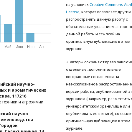
на условиях
Creative Commons Attri
License
, которая позволяет другим
распространять данную работу с
обязательным указанием авторств
данной работы и ссылкой на
оригинальную публикацию в этом
журнале.
2. Авторы сохраняют право заключ
отдельные, дополнительные
контрактные соглашения на
ийский научно-
неэксклюзивное распространение
ных и ароматических
версии работы, опубликованной э
сква, 117216
журналом (например, разместить 
техники и агрохимии
университетском хранилище или
ский научно-
опубликовать ее в книге), со ссылк
 семеноводства
оригинальную публикацию в этом
 Городок
журнале.
. Селекционная, 14,