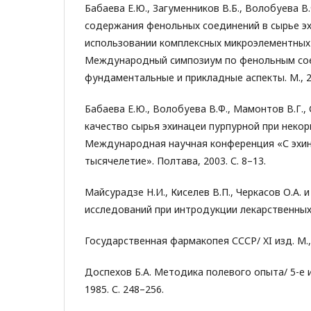
Бабаева Е.Ю., Загуменников В.Б., Волобуева В
содержания фенольных соединений в сырье эх
использовании комплексных микроэлементных п
Международный симпозиум по фенольным со
фундаментальные и прикладные аспекты. М., 20
Бабаева Е.Ю., Волобуева В.Ф., Мамонтов В.Г., 
качество сырья эхинацеи пурпурной при некор
Международная научная конференция «С эхин
тысячелетие». Полтава, 2003. С. 8–13.
Майсурадзе Н.И., Киселев В.П., Черкасов О.А. 
исследований при интродукции лекарственных 
Государственная фармакопея СССР/ XI изд. М., 
Доспехов Б.А. Методика полевого опыта/ 5-е из
1985. С. 248–256.