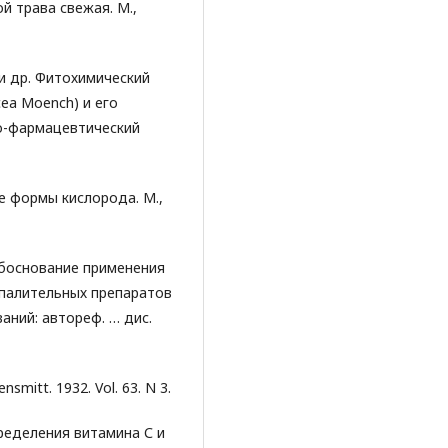
й трава свежая. М.,
 и др. Фитохимический
ea Moench) и его
ко-фармацевтический
е формы кислорода. М.,
обоснование применения
палительных препаратов
аний: автореф. … дис.
bensmitt. 1932. Vol. 63. N 3.
пределения витамина С и