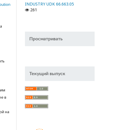
INDUSTRY UDK 66.663.05
bution
261
а
Просматривать
ать
Текущий выпуск
тим
ее в
ой на