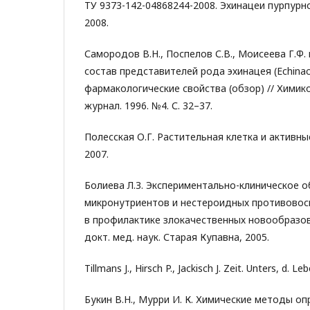
ТУ 9373-142-04868244-2008. Эхинацеи пурпурно
2008.
Самородов В.Н., Поспелов С.В., Моисеева Г.Ф.
состав представителей рода эхинацея (Echinac
фармакологические свойства (обзор) // Хими
журнал. 1996. №4. С. 32–37.
Полесская О.Г. Растительная клетка и активны
2007.
Болиева Л.З. Экспериментально-клиническое 
микронутриентов и нестероидных противовос
в профилактике злокачественных новообразов
докт. мед. наук. Старая Купавна, 2005.
Tillmans J., Hirsch P., Jackisch J. Zeit. Unters, d. Le
Букин В.Н., Мурри И. К. Химические методы о