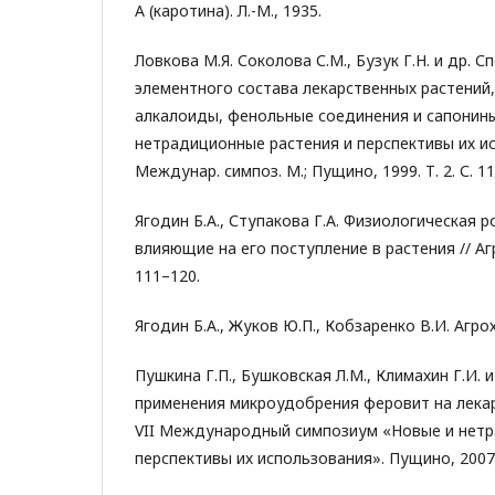
А (каротина). Л.-М., 1935.
Ловкова М.Я. Соколова С.М., Бузук Г.Н. и др. 
элементного состава лекарственных растений
алкалоиды, фенольные соединения и сапонины
нетрадиционные растения и перспективы их ис
Междунар. симпоз. М.; Пущино, 1999. Т. 2. С. 1
Ягодин Б.А., Ступакова Г.А. Физиологическая 
влияющие на его поступление в растения // Агро
111–120.
Ягодин Б.А., Жуков Ю.П., Кобзаренко В.И. Агрох
Пушкина Г.П., Бушковская Л.М., Климахин Г.И.
применения микроудобрения феровит на лекар
VII Международный симпозиум «Новые и нетр
перспективы их использования». Пущино, 2007. Т