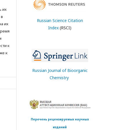
ь их
 в
Russian Science Citation
на их
Index
(RSCI)
время
м
сти к
же к
Russian Journal of Bioorganic
Chemistry
Перечень рецензируемых научных
изданий