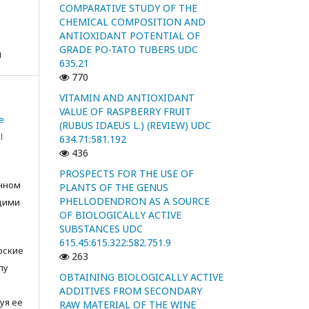
COMPARATIVE STUDY OF THE
CHEMICAL COMPOSITION AND
ANTIOXIDANT POTENTIAL OF
GRADE PO-TATO TUBERS UDC
я
635.21
770
VITAMIN AND ANTIOXIDANT
VALUE OF RASPBERRY FRUIT
e
(RUBUS IDAEUS L.) (REVIEW) UDC
l
634.71:581.192
436
PROSPECTS FOR THE USE OF
анном
PLANTS OF THE GENUS
PHELLODENDRON AS A SOURCE
щими
OF BIOLOGICALLY ACTIVE
SUBSTANCES UDC
615.45:615.322:582.751.9
орские
263
лу
OBTAINING BIOLOGICALLY ACTIVE
с
ADDITIVES FROM SECONDARY
уя ее
RAW MATERIAL OF THE WINE