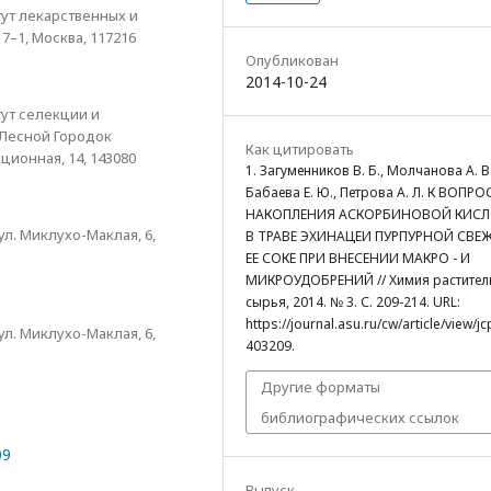
ут лекарственных и
7–1, Москва, 117216
Опубликован
2014-10-24
ут селекции и
 Лесной Городок
Как цитировать
ционная, 14, 143080
1. Загуменников В. Б., Молчанова А. В.
Бабаева Е. Ю., Петрова А. Л. К ВОПРО
НАКОПЛЕНИЯ АСКОРБИНОВОЙ КИС
л. Миклухо-Маклая, 6,
В ТРАВЕ ЭХИНАЦЕИ ПУРПУРНОЙ СВЕ
ЕЕ СОКЕ ПРИ ВНЕСЕНИИ МАКРО - И
МИКРОУДОБРЕНИЙ // Химия растител
сырья, 2014. № 3. С. 209-214. URL:
https://journal.asu.ru/cw/article/view/j
л. Миклухо-Маклая, 6,
403209.
Другие форматы
библиографических ссылок
09
Выпуск