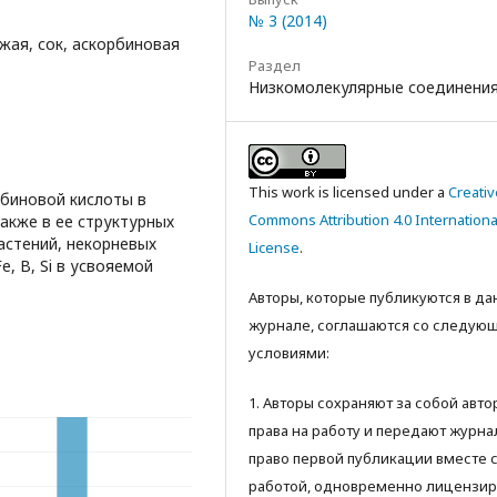
№ 3 (2014)
ежая, сок, аскорбиновая
Раздел
Низкомолекулярные соединени
This work is licensed under a
Creativ
биновой кислоты в
Commons Attribution 4.0 Internationa
также в ее структурных
растений, некорневых
License
.
, B, Si в усвояемой
Авторы, которые публикуются в д
журнале, соглашаются со следую
условиями:
1. Авторы сохраняют за собой авт
права на работу и передают журна
право первой публикации вместе 
работой, одновременно лицензир