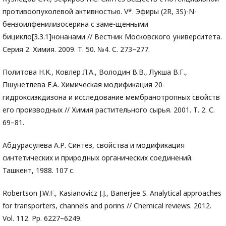
противоопухолевой активностью. V*. Эфиры (2R, 3S)-N-
бензоилфенилизосерина с заме-щенными
бицикло[3.3.1]нонанами // Вестник Московского университета.
Серия 2. Химия. 2009. Т. 50. №4. С. 273–277.
Политова Н.К., Ковлер Л.А., Володин В.В., Лукша В.Г.,
Пшунетлева Е.А. Химическая модификация 20-
гидроксиэкдизона и исследование мембранотропных свойств
его производных // Химия растительного сырья. 2001. Т. 2. С.
69–81.
Абдурасулева А.Р. Синтез, свойства и модификация
синтетических и природных органических соединений.
Ташкент, 1988. 107 c.
Robertson J.W.F., Kasianovicz J.J., Banerjee S. Analytical approaches
for transporters, channels and porins // Chemical reviews. 2012.
Vol. 112. Pp. 6227–6249.