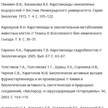
Пиневич В.В., Васильева В.Е. Каротиноиды синезеленых
водорослей // Вестник Ленинградского университета. Серия
Биология. 1972. Т. 4. С. 105–122.
Карнаухов В.Н. Каротиноиды в окислительном метаболизме
животных клеток // Тезисы II Всесоюзного био-химического
съезда. Т. 8. С. 30–31.
Сиренко Л.А., Паршикова Т.В. Каротиноиды гидробионтов //
Экология моря. 2005. Вып. 67. C. 63–67.
Толстиков Г.А., Толстикова Т.Г., Шульц Э.Э., Сорокина И.В.,
Чернов С.В., Харитонов Ю.В. Биологически активные высшие
фуранотерпеноиды и их производные // Химия и
биологическая активность синтетических и природных
соединений, «Кислород- и серусодержащие гетероциклы». М.,
2003. С. 104–119.
Андронати С.А., Карасева Т.Л., Годлевский Л.С., Битенский В.С.