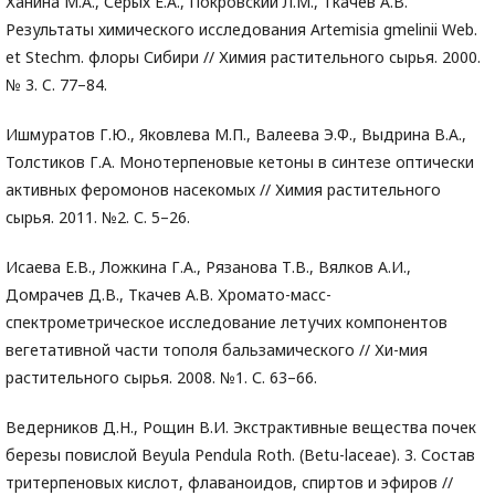
Ханина М.А., Серых Е.А., Покровский Л.М., Ткачев А.В.
Результаты химического исследования Artemisia gmelinii Web.
et Stechm. флоры Сибири // Химия растительного сырья. 2000.
№ 3. C. 77–84.
Ишмуратов Г.Ю., Яковлева М.П., Валеева Э.Ф., Выдрина В.А.,
Толстиков Г.А. Монотерпеновые кетоны в синтезе оптически
активных феромонов насекомых // Химия растительного
сырья. 2011. №2. С. 5–26.
Исаева Е.В., Ложкина Г.А., Рязанова Т.В., Вялков А.И.,
Домрачев Д.В., Ткачев А.В. Хромато-масс-
спектрометрическое исследование летучих компонентов
вегетативной части тополя бальзамического // Хи-мия
растительного сырья. 2008. №1. С. 63–66.
Ведерников Д.Н., Рощин В.И. Экстрактивные вещества почек
березы повислой Beyula Pendula Roth. (Betu-laceae). 3. Состав
тритерпеновых кислот, флаваноидов, спиртов и эфиров //