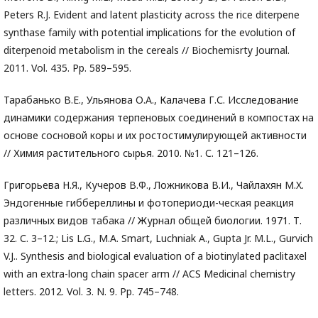
Peters R.J. Evident and latent plasticity across the rice diterpene
synthase family with potential implications for the evolution of
diterpenoid metabolism in the cereals // Biochemisrty Journal.
2011. Vol. 435. Pp. 589–595.
Тарабанько В.Е., Ульянова О.А., Калачева Г.С. Исследование
динамики содержания терпеновых соединений в компостах на
основе сосновой коры и их ростостимулирующей активности
// Химия растительного сырья. 2010. №1. С. 121–126.
Григорьева Н.Я., Кучеров В.Ф., Ложникова В.И., Чайлахян М.X.
Эндогенные гиббереллины и фотопериоди-ческая реакция
различных видов табака // Журнал общей биологии. 1971. Т.
32. С. 3–12.; Lis L.G., M.A. Smart, Luchniak A., Gupta Jr. M.L., Gurvich
V.J.. Synthesis and biological evaluation of a biotinylated paclitaxel
with an extra-long chain spacer arm // ACS Medicinal chemistry
letters. 2012. Vol. 3. N. 9. Pp. 745–748.