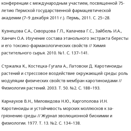
конференции с международным участием, посвященной 75-
летию Пермской государственной фармацевтической
академии (7–9 декабря 2011 г.). Пермь, 2011. С. 25–28.
Кузнецова С.А., Скворцова Г.П., Калачева Г.С., Зайбель И.А.,
Ханчич О.А. Изучение состава этанольного экстракта бересты
и его токсико-фармакологических свойств // Химия
растительного сырья. 2010. №1. С. 137–141.
Стржалка К., Костецка-Гугала А., Латовски Д. Каротиноиды
растений и стрессовое воздействие окружающей среды: роль
модуляции физических свойств мембран каротиноидами //
Физиология растений. 2003. Т. 50. №2. С. 188–193.
Карнаухов В.Н., Миловидова Н.Ю., Каргополова И.Н.
Каротиноиды и устойчивость морских моллюсков к за-
грязнению среды // Журнал эволюционной биохимии и
физиологии. 1977. Т. 13. №2. С. 134–138.