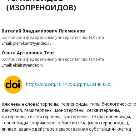
(ИЗОПРЕНОИДОВ)
Виталий Владимирович Племенков
Балтийский федеральный университет им. И.Канта
Email: plem-kant@yandex.ru
Ольга Артуровна Тевс
Балтийский федеральный университет им. И.Канта
Email: eklair@yandex.ru
https://doi.org/10.14258/jcprm.201404225
терпены, терпеноиды, типы биологического
Ключевые слова:
действия, гемитерпены, монотерпены, сесквитерпены,
дитерпены, сестертерпены, тритерпены, тетратерпеноиды,
терпеноиды сопряженного биосинтеза (меротерпеноиды),
линкер, взаимодействие лекарственная субстанция–клетка