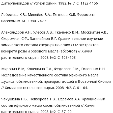
дитерпеноидов // Успехи химии. 1982. № 7. С. 1129-1156.
Лебедева К.В., Миняйло В.А., Пятнова Ю.Б. Феромоны
насекомых. М., 1984. 247 с.
Александров А.Н., Улесов А.В., Ткаченко В.И., Москвитин А.В.,
Скоромная С.Ф., Загинайлов В.Г. Сравни-тельное изучение
химического состава сверхкритических СО2-экстрактов
конкрета розы и розового масла (абсолют) // Химия
растительного сырья. 2008. №2. С. 103–108.
Мирович В.М, Коненкина Т.А., Федосеев Г.М., Головных Н.Н.
Исследование качественного состава эфирно-го масла
душицы обыкновенной, произрастающей в Восточной Сибири
// Химия растительного сырья. 2008. №2. С. 61–64.
Чекушкина Н.В., Невзорова Т.В., Ефремов А.А. Фракционный
состав эфирного масла сосны обыкновенной // Химия
растительного сырья. 2008. №2. С. 87–90.