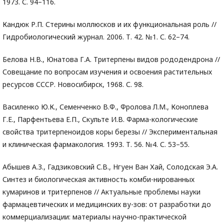
1973. С. 94–116.
Кандюк Р.П. Стерины моллюсков и их функциональная роль //
Гидробиологический журнал. 2006. Т. 42. №1. С. 62–74.
Белова Н.В., Юнатова Г.А. Тритерпены видов рододендрона //
Совещание по вопросам изучения и освоения растительных
ресурсов СССР. Новосибирск, 1968. С. 98.
Василенко Ю.К., Семенченко В.Ф., Фролова Л.М., Коноплева
Г.Е., Парфентьева Е.П., Скульте И.В. Фарма-кологические
свойства тритерпеноидов коры березы // Экспериментальная
и клиническая фармакология. 1993. Т. 56. №4. С. 53–55.
Абышев А.З., Гадзиковский С.В., Нгуен Ван Хай, Солодская Э.А.
Синтез и биологическая активность комби-нированных
кумаринов и тритерпенов // Актуальные проблемы науки
фармацевтических и медицинских ву-зов: от разработки до
коммерциализации: материалы научно-практической