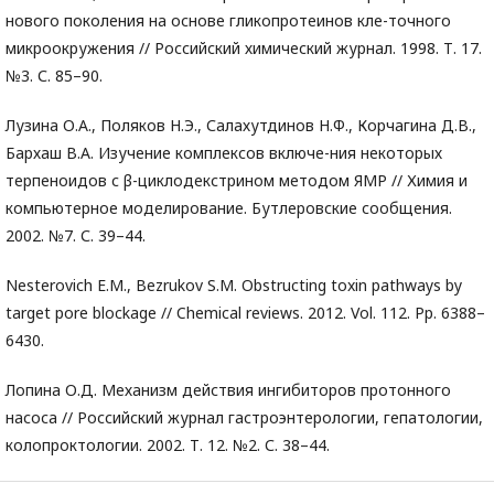
нового поколения на основе гликопротеинов кле-точного
микроокружения // Российский химический журнал. 1998. Т. 17.
№3. С. 85–90.
Лузина О.А., Поляков Н.Э., Салахутдинов Н.Ф., Корчагина Д.В.,
Бархаш В.А. Изучение комплексов включе-ния некоторых
терпеноидов с β-циклодекстрином методом ЯМР // Химия и
компьютерное моделирование. Бутлеровские сообщения.
2002. №7. С. 39–44.
Nesterovich E.M., Bezrukov S.M. Obstructing toxin pathways by
target pore blockage // Chemical reviews. 2012. Vol. 112. Pp. 6388–
6430.
Лопина О.Д. Механизм действия ингибиторов протонного
насоса // Российский журнал гастроэнтерологии, гепатологии,
колопроктологии. 2002. Т. 12. №2. С. 38–44.