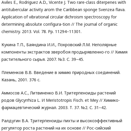
Aviles E., Rodriguez A.D., Vicente J. Two rare-class diterpenes with
antitubercular activity arom the Caribbean sponge Svenzea flava.
Application of vibrational circular dichroism spectroscopy for
determining absolute configura-tion // The journal of organic
chemistry. 2013. Vol. 78. Pp. 11294–11301.
Кукина Т.П., Баяндина И.И., Покровский Л.М. Неполярные
компоненты экстрактов зверобоя продырявленно-го // Химия
растительного сырья. 2007. №3. С. 39–45.
Племенков В.В. Введение в химию природных соединений.
Казань, 2001. 376 с.
Аммосов А.С., Литвиненко В.И. Тритерпеноиды растений
родов Glycyrrhiza L. И Meristotropis Fisch. et Mey // Химико-
фармацевтический журнал. 2003. Т. 37. №2. С. 31–42.
Ралдугин В.А. Тритерпеноиды пихты и высокоэффективный
регулятор роста растений на их основе // Рос-сийский