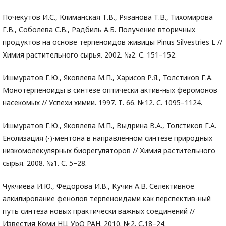
Почекутов И.С., Климанская Т.В., Рязанова Т.В., Тихомирова
Г.В., Соболева С.В., Радбиль А.Б. Получение вторичных
продуктов на основе терпеноидов живицы Pinus Silvestries L //
Химия растительного сырья. 2002. №2. С. 151–152.
Ишмуратов Г.Ю., Яковлева М.П., Харисов Р.Я., Толстиков Г.А.
Монотерпеноиды в синтезе оптически актив-ных феромонов
насекомых // Успехи химии. 1997. Т. 66. №12. С. 1095–1124.
Ишмуратов Г.Ю., Яковлева М.П., Выдрина В.А., Толстиков Г.А.
Енолизация (-)-ментона в направленном синтезе природных
низкомолекулярных биорегуляторов // Химия растительного
сырья. 2008. №1. С. 5–28.
Чукчиева И.Ю., Федорова И.В., Кучин А.В. Селективное
алкилирование фенолов терпеноидами как перспектив-ный
путь синтеза новых практически важных соединений //
Известия Коми НЦ УрО РАН. 2010. №2. С.18–24.