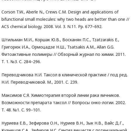
Corson T.W., Aberle N., Crews C.M. Design and applications of
bifunctional small molecules: why two heads are better than one //
ACS chemical biology. 2008. Vol. 3. N.11. Pp. 677–692.
Штильман М.И., Коршак Ю.В., Восканян П.С., Tzatzarakis E.,
Григорюк И.А., Ормоцадзе Н.Ш., Tsatsakis A.M., Allan G.G.
Фитоактивные полимеры // Обзорный журнал по химии. 2011.
Т. 1. №3. С. 284–296.
Переводчикова Н.И. Таксол в клинической практике / под ред.
Н.И. Переводчиковой. М., 2001. С. 239.
Максимов С.Я. Химиотерапия второй линии рака яичников.
Возможности препарата таксол // Вопросы онко-логии. 2002.
Т. 48. №1. С. 99–101.
Нуриева Е.В., Зефирова О.Н., Нуриев В.Н., Зык Н.В., Вайс Д.Г.,
Кузнецов С.А., Зефиров Н.С. Синтез веществ с потенциальной