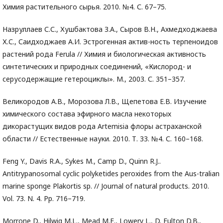
Химия растительного сырья. 2010. №4. С. 67–75.
Назруллаев С.С., Хушбактова З.А., Сыров В.Н., Ахмедходжаева
Х.С., Саидходжаев А.И. Эстрогенная актив-ность терпеноидов
растений рода Ferula // Химия и биологическая активность
синтетических и природных соединений, «Кислород- и
серусодержащие гетероциклы». М., 2003. С. 351–357.
Великородов А.В., Морозова Л.В., Щепетова Е.В. Изучение
химического состава эфирного масла некоторых
дикорастущих видов рода Artemisia флоры астраханской
области // Естественные науки. 2010. Т. 33. №4. С. 160–168.
Feng Y., Davis R.A., Sykes M., Camp D., Quinn R.J..
Antitrypanosomal cyclic polyketides peroxides from the Aus-tralian
marine sponge Plakortis sp. // Journal of natural products. 2010.
Vol. 73. N. 4. Pp. 716–719.
Morrone D., Hilwig M.L., Mead M.E., Lowery L., D. Fulton D.B.,