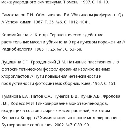
международного симпозиума. Тюмень, 1997. С. 16–19.
Самохвалов Г.И., Обольникова Е.А. Убихиноны (кофермент Q)
// Успехи химии. 1967. Т. 36. №6. С. 1012–1041.
Коломийцева И. К. и др. Терапевтическое действие
растительных масел и убихинона-9 при лучевом пораже-нии //
Радиобиология. 1985. Т. 25. №1. С. 53–58.
Луцишина Е.Г., Гроздинский Д.М. Нативные пластахиноны в
фотосинтетическом фосфолировании изолиро-ванных
хлоропластов // Пути повышения интенсивности и
продуктивности фотосинтеза: сборник. Киев, 1967. С. 151.
Туманова Е.А., Патов С.А., Пунегов В.В., Кучин А.В., Фролова
Л.Л., Кодесс М.И. Гликозирование монотер-пеноидов,
входящих в состав эфирных масел растений, методом
Кеннигса-Кнорра // Химия и компьютерное моделирование.
Бутлеровские сообщения. 2002. №7. С.89–90.