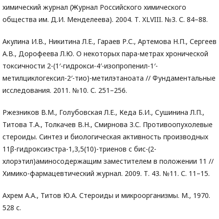
химический журнал (Журнал Российского химического
общества им. Д.И. Менделеева). 2004. Т. XLVIII. №3. С. 84–88.
Акулина И.В., Никитина Л.Е., Гараев Р.С., Артемова Н.П., Сергеев
А.В., Дорофеева Л.Ю. О некоторых пара-метрах хронической
токсичности 2-(1′-гидрокси-4′-изопропенил-1′-
метилциклогексил-2′-тио)-метилэтаноата // Фундаментальные
исследования. 2011. №10. С. 251–256.
Ржезников В.М., Голубовская Л.Е., Кеда Б.И., Сушинина Л.П.,
Титова Т.А., Толкачев В.Н., Смирнова З.С. Противоопухолевые
стероиды. Синтез и биологическая активность производных
11β-гидроксиэстра-1,3,5(10)-триенов с бис-(2-
хлорэтил)аминосодержащим заместителем в положении 11 //
Химико-фармацевтический журнал. 2009. Т. 43. №11. С. 11–15.
Ахрем А.А., Титов Ю.А. Стероиды и микроорганизмы. М., 1970.
528 с.