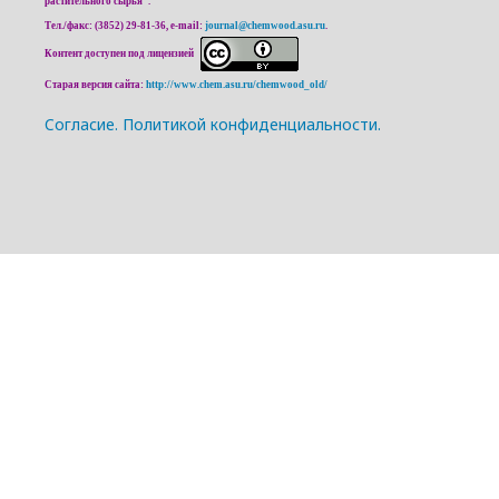
растительного сырья".
Тел./факс: (3852) 29-81-36, e-mail:
journal@chemwood.asu.ru
.
Контент доступен под лицензией
Старая версия сайта:
http://www.chem.asu.ru/chemwood_old/
Cогласие.
Политикой конфиденциальности.