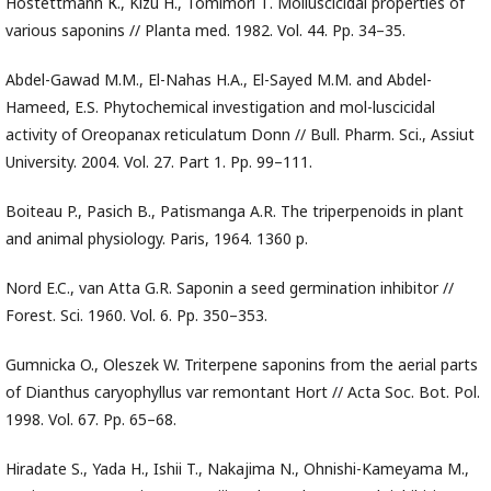
Hostettmann К., Kizu H., Tomimori Т. Molluscicidal properties of
various saponins // Planta med. 1982. Vol. 44. Pp. 34–35.
Abdel-Gawad M.M., El-Nahas H.A., El-Sayed M.M. and Abdel-
Hameed, E.S. Phytochemical investigation and mol-luscicidal
activity of Oreopanax reticulatum Donn // Bull. Pharm. Sci., Assiut
University. 2004. Vol. 27. Part 1. Pp. 99–111.
Boiteau P., Pasich В., Patismanga A.R. The triperpenoids in plant
and animal physiology. Paris, 1964. 1360 p.
Nord E.C., van Atta G.R. Saponin a seed germination inhibitor //
Forest. Sci. 1960. Vol. 6. Pp. 350–353.
Gumnicka O., Oleszek W. Triterpene saponins from the aerial parts
of Dianthus caryophyllus var remontant Hort // Acta Soc. Bot. Pol.
1998. Vol. 67. Pp. 65–68.
Hiradate S., Yada H., Ishii T., Nakajima N., Ohnishi-Kameyama M.,