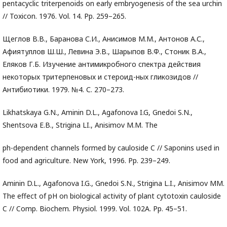
pentacyclic triterpenoids on early embryogenesis of the sea urchin
// Toxicon. 1976. Vol. 14. Pp. 259–265.
Щеглов В.В., Баранова С.И., Анисимов М.М., Антонов А.С.,
Афиятуллов Ш.Ш., Левина Э.В., Шарыпов В.Ф., Стоник В.А.,
Еляков Г.Б. Изучение антимикробного спектра действия
некоторых тритерпеновых и стероид-ных гликозидов //
Антибиотики. 1979. №4. С. 270–273.
Likhatskaya G.N., Aminin D.L., Agafonova I.G, Gnedoi S.N.,
Shentsova E.B., Strigina LI., Anisimov M.M. The
ph-dependent channels formed by cauloside C // Saponins used in
food and agriculture. New York, 1996. Pp. 239–249.
Aminin D.L., Agafonova I.G., Gnedoi S.N., Strigina L.I., Anisimov MM.
The effect of pH on biological activity of plant cytotoxin cauloside
C // Comp. Biochem. Physiol. 1999. Vol. 102A. Pp. 45–51.