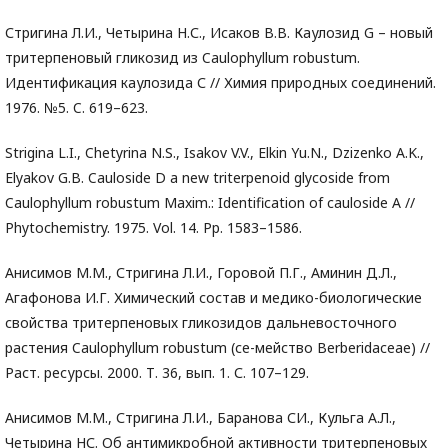
Стригина Л.И., Четырина Н.С., Исаков В.В. Каулозид G – новый
тритерпеновый гликозид из Caulophyllum robustum.
Идентификация каулозида С // Химия природных соединений.
1976. №5. C. 619–623.
Strigina L.I., Chetyrina N.S., Isakov V.V., Elkin Yu.N., Dzizenko A.K.,
Elyakov G.B. Cauloside D a new triterpenoid glycoside from
Caulophyllum robustum Maxim.: Identification of cauloside A //
Phytochemistry. 1975. Vol. 14. Pp. 1583–1586.
Анисимов М.М., Стригина Л.И., Горовой П.Г., Аминин Д.Л.,
Агафонова И.Г. Химический состав и медико-биологические
свойства тритерпеновых гликозидов дальневосточного
растения Caulophyllum robustum (се-мейство Berberidaceae) //
Раст. ресурсы. 2000. Т. 36, вып. 1. С. 107–129.
Анисимов М.М., Стригина Л.И., Баранова СИ., Кульга А.Л.,
Четырина НС. Об антимикробной активности тритерпеновых