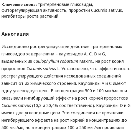
тритерпеновые гликозиды,
Ключевые слова:
фиторегулирующая активность, проростки Cucumis sativus,
ингибиторы роста растений
Аннотация
Исследовано рострегулирующее действие тритерпеновых
гликозидов хедерагенина – каулозидов А, С, D и G,
выделенных из
Caulophyllum
robustum
Maxim., на рост корня
проростков
Cucumis
sativus
L. Установлено, что эффективность
рострегулирующего действия исследованных соединений
зависит от их химического строения. Каулозиды А и С имеют
одну углеводную цепь. В концентрации 500 и 100 мкг/мл они
оказывали ингибирующий эффект на рост корней проростков
Cucumis
sativus
(10,3 и 20,4% соответственно). Каулозиды D и G
имеют две углеводные цепи. Эти соединения не проявляли
ингибирующего эффекта на рост корней в концентрациях до
500 мкг/мл, но в концентрациях 100 и 250 мкг/мл проявляли