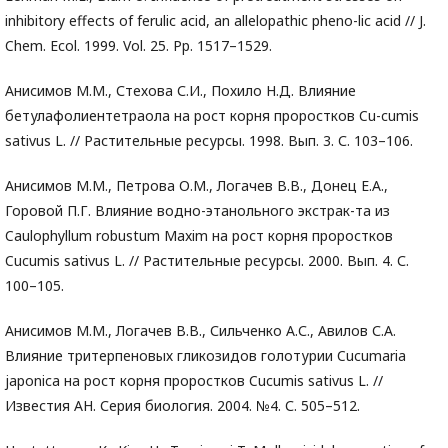
inhibitory effects of ferulic acid, an allelopathic pheno-lic acid // J.
Chem. Ecol. 1999. Vol. 25. Pp. 1517–1529.
Анисимов М.М., Стехова С.И., Похило Н.Д. Влияние
бетулафолиентетраола на рост корня проростков Cu-cumis
sativus L. // Растительные ресурсы. 1998. Вып. 3. С. 103–106.
Анисимов М.М., Петрова О.М., Логачев В.В., Донец Е.А.,
Горовой П.Г. Влияние водно-этанольного экстрак-та из
Caulophyllum robustum Maxim на рост корня проростков
Cucumis sativus L. // Растительные ресурсы. 2000. Вып. 4. С.
100–105.
Анисимов М.М., Логачев В.В., Сильченко А.С., Авилов С.А.
Влияние тритерпеновых гликозидов голотурии Cucumaria
japonica на рост корня проростков Cucumis sativus L. //
Известия АН. Серия биология. 2004. №4. С. 505–512.