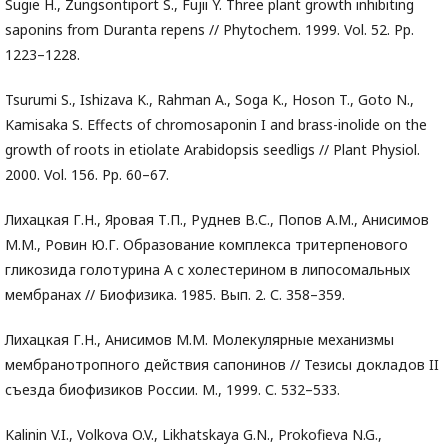
Sugie H., Zungsontiport S., Fujii Y. Three plant growth inhibiting
saponins from Duranta repens // Phytochem. 1999. Vol. 52. Pp.
1223–1228.
Tsurumi S., Ishizava K., Rahman A., Soga K., Hoson T., Goto N.,
Kamisaka S. Effects of chromosaponin I and brass-inolide on the
growth of roots in etiolate Arabidopsis seedligs // Plant Physiol.
2000. Vol. 156. Pp. 60–67.
Лихацкая Г.Н., Яровая Т.П., Руднев В.С., Попов А.М., Анисимов
М.М., Ровин Ю.Г. Образование комплекса тритерпенового
гликозида голотурина А с холестерином в липосомальных
мембранах // Биофизика. 1985. Вып. 2. С. 358–359.
Лихацкая Г.Н., Анисимов М.М. Молекулярные механизмы
мембранотропного действия сапонинов // Тезисы докладов II
cъезда биофизиков России. М., 1999. С. 532–533.
Kalinin V.I., Volkova O.V., Likhatskaya G.N., Prokofieva N.G.,