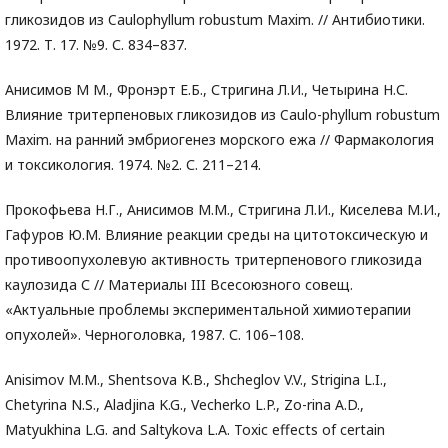
гликозидов из Caulophyllum robustum Maxim. // Антибиотики.
1972. Т. 17. №9. С. 834–837.
Анисимов М М., Фронэрт Е.Б., Стригина Л.И., Четырина Н.С.
Влияние тритерпеновых гликозидов из Caulo-phyllum robustum
Maxim. на ранний эмбриогенез морского ежа // Фармакология
и токсикология. 1974. №2. С. 211–214.
Прокофьева Н.Г., Анисимов М.М., Стригина Л.И., Киселева М.И.,
Гафуров Ю.М. Влияние реакции среды на цитотоксическую и
противоопухолевую активность тритерпенового гликозида
каулозида С // Материалы III Всесоюзного совещ.
«Актуальные проблемы экспериментальной химиотерапии
опухолей». Черноголовка, 1987. С. 106–108.
Anisimov M.M., Shentsova К.В., Shcheglov V.V., Strigina L.I.,
Chetyrina N.S., Aladjina K.G., Vecherko L.P., Zo-rina A.D.,
Matyukhina L.G. and Saltykova L.A. Toxic effects of certain