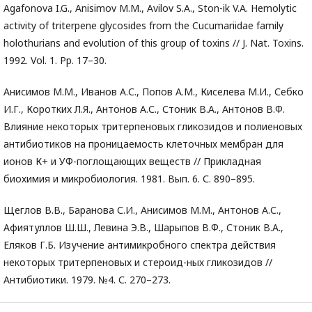
Agafonova I.G., Anisimov M.M., Avilov S.A., Ston-ik V.A. Hemolytic
activity of triterpene glycosides from the Cucumariidae family
holothurians and evolution of this group of toxins // J. Nat. Toxins.
1992. Vol. 1. Pp. 17–30.
Анисимов М.М., Иванов А.С., Попов А.М., Киселева М.И., Себко
И.Г., Коротких Л.Я., Антонов А.С., Стоник В.А., Антонов В.Ф.
Влияние некоторых тритерпеновых гликозидов и полиеновых
антибиотиков на проницаемость клеточных мембран для
ионов К+ и УФ-поглощающих веществ // Прикладная
биохимия и микробиология. 1981. Вып. 6. С. 890–895.
Щеглов В.В., Баранова С.И., Анисимов М.М., Антонов А.С.,
Афиятуллов Ш.Ш., Левина Э.В., Шарыпов В.Ф., Стоник В.А.,
Еляков Г.Б. Изучение антимикробного спектра действия
некоторых тритерпеновых и стероид-ных гликозидов //
Антибиотики. 1979. №4. С. 270–273.