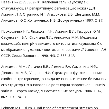
Патент № 2078086 (РФ). Калиевая сель Каулозида С,
стимулирующая репаративную регенерацию кожи / Д.Л.
Аминин, Л.И. Стригина, И.Г. Агафонова, Е.В. Шевцова, М.М.
Анисимов, Ю.С. Хотимченко, И.В. Доб-рынченко / 1997. С. 97.
Прокофьева Н.Г., Лихацкая Г.Н., Аминин Д.Л., Гафуров Ю.М.,
Сасункевич В.А., Стригина Л.И., Анисимов М.М. Механизм
взаимодействия рН-зависимого цитостатика каулозида С с
мембранами опухолевых клеток и липосомами // Известия АН
СССР. Серия биология. 1990. №3. С. 338–342.
Анисимов М.М., Логачев В.В., Демина Е.А, Самошина Н.Ф.,
Денисенко М.В., Уварова Н.И. Структурно-функциональные
свойства тритерпеноидов ряда лупана. 4. Влияние бетулина и
его структурных аналогов на рост корня проростков Cucumis
sativus L. сорта Каскад // Растительные ресурсы. 2006. Т. 42,
вып. 3. C. 74–81.
Lehman M.E., Blum U. Influence of pretreatment stresses on