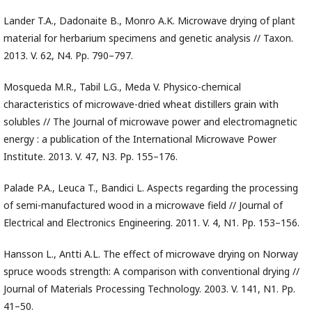
Lander T.A., Dadonaite B., Monro A.K. Microwave drying of plant
material for herbarium specimens and genetic analysis // Taxon.
2013. V. 62, N4. Pp. 790–797.
Mosqueda M.R., Tabil L.G., Meda V. Physico-chemical
characteristics of microwave-dried wheat distillers grain with
solubles // The Journal of microwave power and electromagnetic
energy : a publication of the International Microwave Power
Institute. 2013. V. 47, N3. Pp. 155–176.
Palade P.A., Leuca T., Bandici L. Aspects regarding the processing
of semi-manufactured wood in a microwave field // Journal of
Electrical and Electronics Engineering. 2011. V. 4, N1. Pp. 153–156.
Hansson L., Antti A.L. The effect of microwave drying on Norway
spruce woods strength: A comparison with conventional drying //
Journal of Materials Processing Technology. 2003. V. 141, N1. Pp.
41–50.