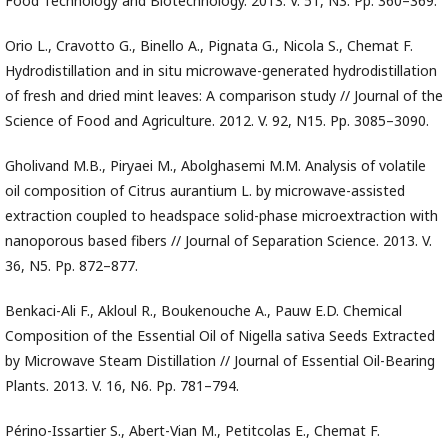
Food Technology and Biotechnology. 2013. V. 51, N3. Pp. 360–369.
Orio L., Cravotto G., Binello A., Pignata G., Nicola S., Chemat F.
Hydrodistillation and in situ microwave-generated hydrodistillation
of fresh and dried mint leaves: A comparison study // Journal of the
Science of Food and Agriculture. 2012. V. 92, N15. Pp. 3085–3090.
Gholivand M.B., Piryaei M., Abolghasemi M.M. Analysis of volatile
oil composition of Citrus aurantium L. by microwave-assisted
extraction coupled to headspace solid-phase microextraction with
nanoporous based fibers // Journal of Separation Science. 2013. V.
36, N5. Pp. 872–877.
Benkaci-Ali F., Akloul R., Boukenouche A., Pauw E.D. Chemical
Composition of the Essential Oil of Nigella sativa Seeds Extracted
by Microwave Steam Distillation // Journal of Essential Oil-Bearing
Plants. 2013. V. 16, N6. Pp. 781–794.
Périno-Issartier S., Abert-Vian M., Petitcolas E., Chemat F.