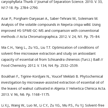
caryophyllata Thunb // Journal of Separation Science. 2010. V. 33,
N17-18. Pp. 2784–2790.
Azar P., Porgham-Daryasari A., Saber-Tehrani M., Soleimani M.
Analysis of the volatile compounds in Nepeta crispa willd. Using
improved HS-SPME-GC-MS and comparison with conventional
methods // Acta Chromatographica. 2012. V. 24, N1. Pp. 75–84.
Ma C.H., Yang L., Zu Y.G., Liu T.T. Optimization of conditions of
solvent-free microwave extraction and study on antioxidant
capacity of essential oil from Schisandra chinensis (Turcz.) Baill //
Food Chemistry. 2012. V. 134, N4. Pp. 2532–2539.
Boukhari F., Tigrine-Kordjani N., Youcef Meklati B. Phytochemical
investigation by microwave-assisted extraction of essential oil of
the leaves of walnut cultivated in Algeria // Helvetica Chimica Acta.
2013. V. 96, N6. Pp. 1168–1175.
Li X.J., Wang W., Luo M., Li C.Y., Zu Y.G., Mu P.S., Fu Y.J. Solvent-free