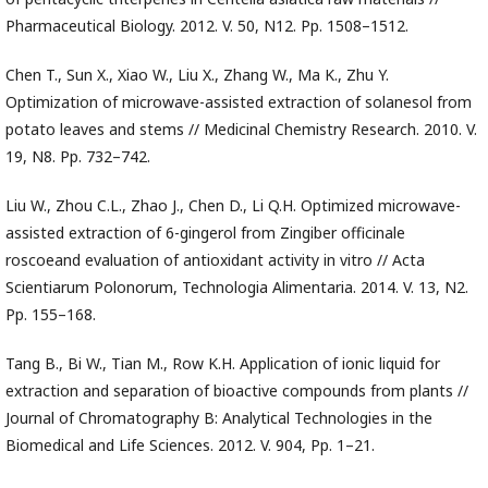
Pharmaceutical Biology. 2012. V. 50, N12. Pp. 1508–1512.
Chen T., Sun X., Xiao W., Liu X., Zhang W., Ma K., Zhu Y.
Optimization of microwave-assisted extraction of solanesol from
potato leaves and stems // Medicinal Chemistry Research. 2010. V.
19, N8. Pp. 732–742.
Liu W., Zhou C.L., Zhao J., Chen D., Li Q.H. Optimized microwave-
assisted extraction of 6-gingerol from Zingiber officinale
roscoeand evaluation of antioxidant activity in vitro // Acta
Scientiarum Polonorum, Technologia Alimentaria. 2014. V. 13, N2.
Pp. 155–168.
Tang B., Bi W., Tian M., Row K.H. Application of ionic liquid for
extraction and separation of bioactive compounds from plants //
Journal of Chromatography B: Analytical Technologies in the
Biomedical and Life Sciences. 2012. V. 904, Pp. 1–21.