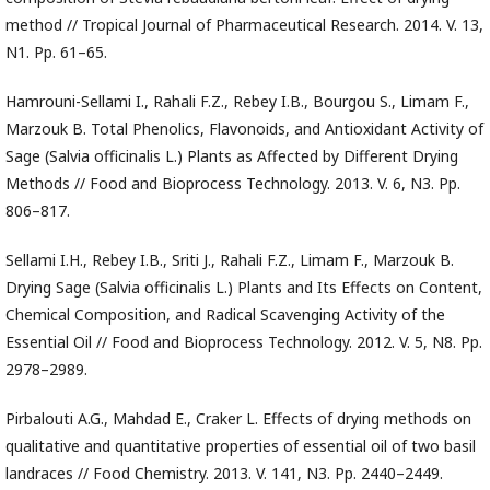
method // Tropical Journal of Pharmaceutical Research. 2014. V. 13,
N1. Pp. 61–65.
Hamrouni-Sellami I., Rahali F.Z., Rebey I.B., Bourgou S., Limam F.,
Marzouk B. Total Phenolics, Flavonoids, and Antioxidant Activity of
Sage (Salvia officinalis L.) Plants as Affected by Different Drying
Methods // Food and Bioprocess Technology. 2013. V. 6, N3. Pp.
806–817.
Sellami I.H., Rebey I.B., Sriti J., Rahali F.Z., Limam F., Marzouk B.
Drying Sage (Salvia officinalis L.) Plants and Its Effects on Content,
Chemical Composition, and Radical Scavenging Activity of the
Essential Oil // Food and Bioprocess Technology. 2012. V. 5, N8. Pp.
2978–2989.
Pirbalouti A.G., Mahdad E., Craker L. Effects of drying methods on
qualitative and quantitative properties of essential oil of two basil
landraces // Food Chemistry. 2013. V. 141, N3. Pp. 2440–2449.