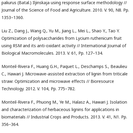
paliurus (Batal.) Iljinskaja using response surface methodology //
Journal of the Science of Food and Agriculture. 2010. V. 90, N8. Pp.
1353–1360.
Liu Z., Dang J., Wang Q., Yu M., Jiang L., Mei L., Shao Y., Tao Y.
Optimization of polysaccharides from Lycium ruthenicum fruit
using RSM and its anti-oxidant activity // International Journal of
Biological Macromolecules. 2013. V. 61, Pp. 127–134.
Monteil-Rivera F., Huang G.H., Paquet L., Deschamps S., Beaulieu
C., Hawari J. Microwave-assisted extraction of lignin from triticale
straw: Optimization and microwave effects // Bioresource
Technology. 2012. V. 104, Pp. 775–782.
Monteil-Rivera F., Phuong M., Ye M., Halasz A., Hawari J. Isolation
and characterization of herbaceous lignins for applications in
biomaterials // Industrial Crops and Products. 2013. V. 41, N1. Pp.
356–364.