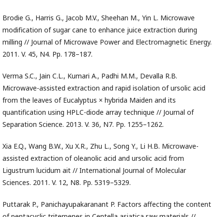
Brodie G., Harris G., Jacob M.V., Sheehan M., Yin L. Microwave
modification of sugar cane to enhance juice extraction during
milling // Journal of Microwave Power and Electromagnetic Energy.
2011. V. 45, N4. Pp. 178–187.
Verma S.C., Jain C.L., Kumari A., Padhi M.M., Devalla R.B.
Microwave-assisted extraction and rapid isolation of ursolic acid
from the leaves of Eucalyptus × hybrida Maiden and its
quantification using HPLC-diode array technique // Journal of
Separation Science. 2013. V. 36, N7. Pp. 1255–1262.
Xia E.Q., Wang B.W., Xu X.R., Zhu L., Song Y., Li H.B. Microwave-
assisted extraction of oleanolic acid and ursolic acid from
Ligustrum lucidum ait // International Journal of Molecular
Sciences. 2011. V. 12, N8. Pp. 5319–5329.
Puttarak P., Panichayupakaranant P. Factors affecting the content
of pentacyclic triterpenes in Centella asiatica raw materials //