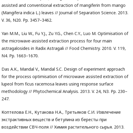
assisted and conventional extraction of mangiferin from mango
(Mangifera indica L.) leaves // Journal of Separation Science. 2013.
V. 36, N20. Pp. 3457–3462.
Yan M.M., Liu W., Fu Y.J., Zu Y.G., Chen C.Y., Luo M. Optimisation of
the microwave-assisted extraction process for four main
astragalosides in Radix Astragali // Food Chemistry. 2010. V. 119,
N4. Pp. 1663–1670.
Das A.K., Mandal V., Mandal S.C. Design of experiment approach
for the process optimisation of microwave assisted extraction of
lupeol from ficus racemosa leaves using response surface
methodology // Phytochemical Analysis. 2013. V. 24, N3. Pp. 230–
247.
Коптелова Е.Н., Кутакова Н.А., Третьяков С.И. Извлечение
экстрактивных веществ и бетулина из бересты при
воздействии СВЧ-поля // Химия растительного сырья. 2013.