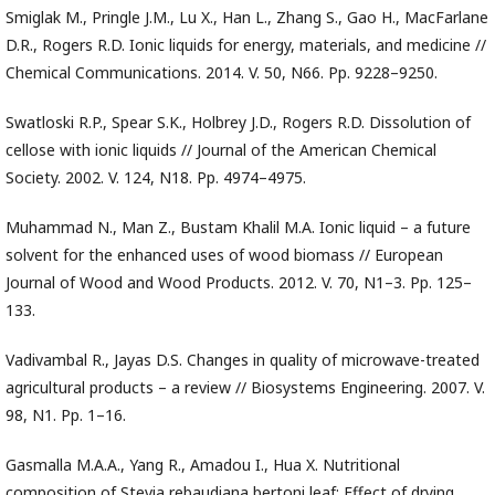
Smiglak M., Pringle J.M., Lu X., Han L., Zhang S., Gao H., MacFarlane
D.R., Rogers R.D. Ionic liquids for energy, materials, and medicine //
Chemical Communications. 2014. V. 50, N66. Pp. 9228–9250.
Swatloski R.P., Spear S.K., Holbrey J.D., Rogers R.D. Dissolution of
cellose with ionic liquids // Journal of the American Chemical
Society. 2002. V. 124, N18. Pp. 4974–4975.
Muhammad N., Man Z., Bustam Khalil M.A. Ionic liquid – a future
solvent for the enhanced uses of wood biomass // European
Journal of Wood and Wood Products. 2012. V. 70, N1–3. Pp. 125–
133.
Vadivambal R., Jayas D.S. Changes in quality of microwave-treated
agricultural products – a review // Biosystems Engineering. 2007. V.
98, N1. Pp. 1–16.
Gasmalla M.A.A., Yang R., Amadou I., Hua X. Nutritional
composition of Stevia rebaudiana bertoni leaf: Effect of drying