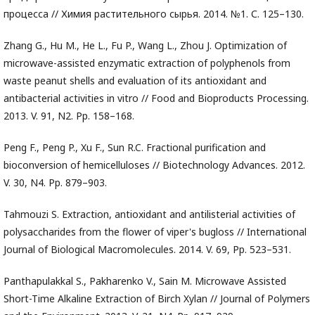
процесса // Химия растительного сырья. 2014. №1. С. 125–130.
Zhang G., Hu M., He L., Fu P., Wang L., Zhou J. Optimization of
microwave-assisted enzymatic extraction of polyphenols from
waste peanut shells and evaluation of its antioxidant and
antibacterial activities in vitro // Food and Bioproducts Processing.
2013. V. 91, N2. Pp. 158–168.
Peng F., Peng P., Xu F., Sun R.C. Fractional purification and
bioconversion of hemicelluloses // Biotechnology Advances. 2012.
V. 30, N4. Pp. 879–903.
Tahmouzi S. Extraction, antioxidant and antilisterial activities of
polysaccharides from the flower of viper's bugloss // International
Journal of Biological Macromolecules. 2014. V. 69, Pp. 523–531.
Panthapulakkal S., Pakharenko V., Sain M. Microwave Assisted
Short-Time Alkaline Extraction of Birch Xylan // Journal of Polymers