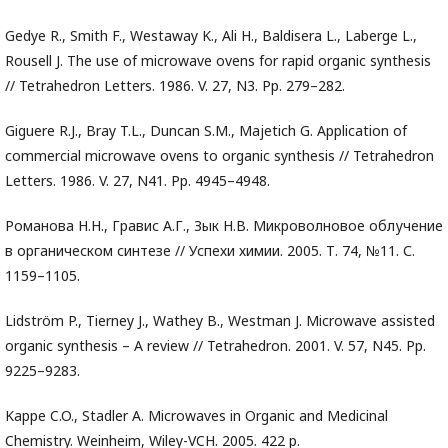
Gedye R., Smith F., Westaway K., Ali H., Baldisera L., Laberge L.,
Rousell J. The use of microwave ovens for rapid organic synthesis
// Tetrahedron Letters. 1986. V. 27, N3. Pp. 279–282.
Giguere R.J., Bray T.L., Duncan S.M., Majetich G. Application of
commercial microwave ovens to organic synthesis // Tetrahedron
Letters. 1986. V. 27, N41. Pp. 4945–4948.
Романова Н.Н., Гравис А.Г., Зык Н.В. Микроволновое облучение
в органическом синтезе // Успехи химии. 2005. Т. 74, №11. С.
1159–1105.
Lidström P., Tierney J., Wathey B., Westman J. Microwave assisted
organic synthesis – A review // Tetrahedron. 2001. V. 57, N45. Pp.
9225–9283.
Kappe C.O., Stadler A. Microwaves in Organic and Medicinal
Chemistry. Weinheim, Wiley-VCH. 2005. 422 p.