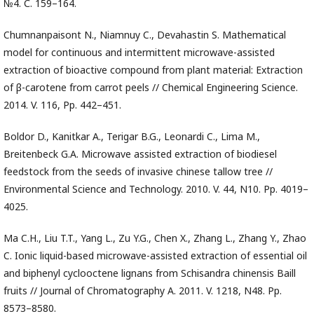
№4. С. 159–164.
Chumnanpaisont N., Niamnuy C., Devahastin S. Mathematical
model for continuous and intermittent microwave-assisted
extraction of bioactive compound from plant material: Extraction
of β-carotene from carrot peels // Chemical Engineering Science.
2014. V. 116, Pp. 442–451.
Boldor D., Kanitkar A., Terigar B.G., Leonardi C., Lima M.,
Breitenbeck G.A. Microwave assisted extraction of biodiesel
feedstock from the seeds of invasive chinese tallow tree //
Environmental Science and Technology. 2010. V. 44, N10. Pp. 4019–
4025.
Ma C.H., Liu T.T., Yang L., Zu Y.G., Chen X., Zhang L., Zhang Y., Zhao
C. Ionic liquid-based microwave-assisted extraction of essential oil
and biphenyl cyclooctene lignans from Schisandra chinensis Baill
fruits // Journal of Chromatography A. 2011. V. 1218, N48. Pp.
8573–8580.