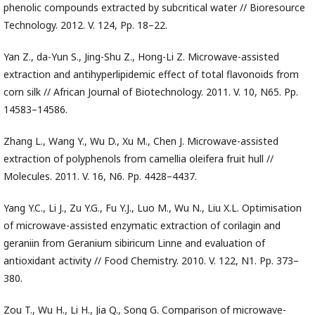
phenolic compounds extracted by subcritical water // Bioresource
Technology. 2012. V. 124, Pp. 18–22.
Yan Z., da-Yun S., Jing-Shu Z., Hong-Li Z. Microwave-assisted
extraction and antihyperlipidemic effect of total flavonoids from
corn silk // African Journal of Biotechnology. 2011. V. 10, N65. Pp.
14583–14586.
Zhang L., Wang Y., Wu D., Xu M., Chen J. Microwave-assisted
extraction of polyphenols from camellia oleifera fruit hull //
Molecules. 2011. V. 16, N6. Pp. 4428–4437.
Yang Y.C., Li J., Zu Y.G., Fu Y.J., Luo M., Wu N., Liu X.L. Optimisation
of microwave-assisted enzymatic extraction of corilagin and
geraniin from Geranium sibiricum Linne and evaluation of
antioxidant activity // Food Chemistry. 2010. V. 122, N1. Pp. 373–
380.
Zou T., Wu H., Li H., Jia Q., Song G. Comparison of microwave-