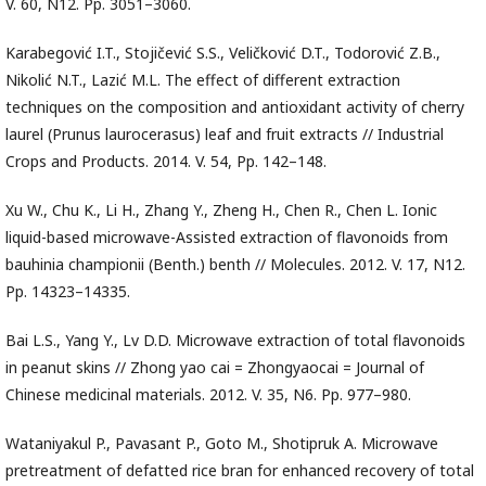
V. 60, N12. Pp. 3051–3060.
Karabegović I.T., Stojičević S.S., Veličković D.T., Todorović Z.B.,
Nikolić N.T., Lazić M.L. The effect of different extraction
techniques on the composition and antioxidant activity of cherry
laurel (Prunus laurocerasus) leaf and fruit extracts // Industrial
Crops and Products. 2014. V. 54, Pp. 142–148.
Xu W., Chu K., Li H., Zhang Y., Zheng H., Chen R., Chen L. Ionic
liquid-based microwave-Assisted extraction of flavonoids from
bauhinia championii (Benth.) benth // Molecules. 2012. V. 17, N12.
Pp. 14323–14335.
Bai L.S., Yang Y., Lv D.D. Microwave extraction of total flavonoids
in peanut skins // Zhong yao cai = Zhongyaocai = Journal of
Chinese medicinal materials. 2012. V. 35, N6. Pp. 977–980.
Wataniyakul P., Pavasant P., Goto M., Shotipruk A. Microwave
pretreatment of defatted rice bran for enhanced recovery of total