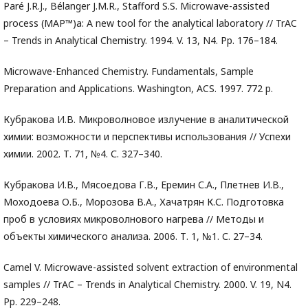
Paré J.R.J., Bélanger J.M.R., Stafford S.S. Microwave-assisted
process (MAP™)a: A new tool for the analytical laboratory // TrAC
– Trends in Analytical Chemistry. 1994. V. 13, N4. Pp. 176–184.
Microwave-Enhanced Chemistry. Fundamentals, Sample
Preparation and Applications. Washington, ACS. 1997. 772 p.
Кубракова И.В. Микроволновое излучение в аналитической
химии: возможности и перспективы использования // Успехи
химии. 2002. Т. 71, №4. С. 327–340.
Кубракова И.В., Мясоедова Г.В., Еремин С.А., Плетнев И.В.,
Моходоева О.Б., Морозова В.А., Хачатрян К.С. Подготовка
проб в условиях микроволнового нагрева // Методы и
объекты химического анализа. 2006. Т. 1, №1. С. 27–34.
Camel V. Microwave-assisted solvent extraction of environmental
samples // TrAC – Trends in Analytical Chemistry. 2000. V. 19, N4.
Pp. 229–248.