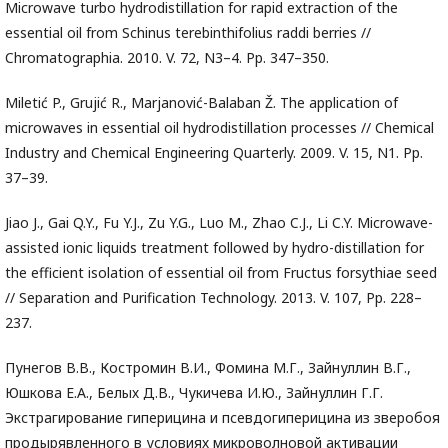
Microwave turbo hydrodistillation for rapid extraction of the
essential oil from Schinus terebinthifolius raddi berries //
Chromatographia. 2010. V. 72, N3–4. Pp. 347–350.
Miletić P., Grujić R., Marjanović-Balaban Ž. The application of
microwaves in essential oil hydrodistillation processes // Chemical
Industry and Chemical Engineering Quarterly. 2009. V. 15, N1. Pp.
37–39.
Jiao J., Gai Q.Y., Fu Y.J., Zu Y.G., Luo M., Zhao C.J., Li C.Y. Microwave-
assisted ionic liquids treatment followed by hydro-distillation for
the efficient isolation of essential oil from Fructus forsythiae seed
// Separation and Purification Technology. 2013. V. 107, Pp. 228–
237.
Пунегов В.В., Костромин В.И., Фомина М.Г., Зайнуллин В.Г.,
Юшкова Е.А., Белых Д.В., Чукичева И.Ю., Зайнуллин Г.Г.
Экстрагирование гиперицина и псевдогиперицина из зверобоя
продырявленного в условиях микроволновой активации