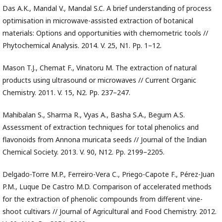
Das A.K., Mandal V., Mandal S.C. A brief understanding of process
optimisation in microwave-assisted extraction of botanical
materials: Options and opportunities with chemometric tools //
Phytochemical Analysis. 2014. V. 25, N1. Pp. 1–12.
Mason T.J., Chemat F., Vinatoru M. The extraction of natural
products using ultrasound or microwaves // Current Organic
Chemistry. 2011. V. 15, N2. Pp. 237–247.
Mahibalan S., Sharma R., Vyas A., Basha S.A., Begum A.S.
Assessment of extraction techniques for total phenolics and
flavonoids from Annona muricata seeds // Journal of the Indian
Chemical Society. 2013. V. 90, N12. Pp. 2199–2205.
Delgado-Torre M.P., Ferreiro-Vera C., Priego-Capote F., Pérez-Juan
P.M., Luque De Castro M.D. Comparison of accelerated methods
for the extraction of phenolic compounds from different vine-
shoot cultivars // Journal of Agricultural and Food Chemistry. 2012.