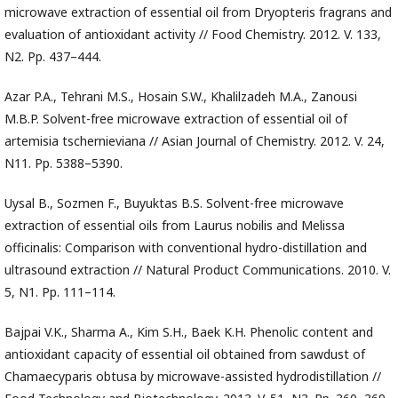
microwave extraction of essential oil from Dryopteris fragrans and
evaluation of antioxidant activity // Food Chemistry. 2012. V. 133,
N2. Pp. 437–444.
Azar P.A., Tehrani M.S., Hosain S.W., Khalilzadeh M.A., Zanousi
M.B.P. Solvent-free microwave extraction of essential oil of
artemisia tschernieviana // Asian Journal of Chemistry. 2012. V. 24,
N11. Pp. 5388–5390.
Uysal B., Sozmen F., Buyuktas B.S. Solvent-free microwave
extraction of essential oils from Laurus nobilis and Melissa
officinalis: Comparison with conventional hydro-distillation and
ultrasound extraction // Natural Product Communications. 2010. V.
5, N1. Pp. 111–114.
Bajpai V.K., Sharma A., Kim S.H., Baek K.H. Phenolic content and
antioxidant capacity of essential oil obtained from sawdust of
Chamaecyparis obtusa by microwave-assisted hydrodistillation //