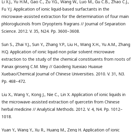
Li X.J., Yu H.M., Gao C., Zu Y.G., Wang W., Luo M., Gu C.B., Zhao C.J.,
Fu Y.J. Application of ionic liquid-based surfactants in the
microwave-assisted extraction for the determination of four main
phloroglucinols from Dryopteris fragrans // Journal of Separation
Science. 2012. V. 35, N24. Pp. 3600–3608.
Sun S., Zhai Y.J., Sun Y., Zhang Y.P., Liu H., Wang X.H., Yu A.M., Zhang
H.Q. Application of ionic liquid-non polar solvent microwave
extraction to the study of the chemical constituents from roots of
Panax ginseng C.M. Mey // Gaodeng Xuexiao Huaxue
Xuebao/Chemical Journal of Chinese Universities. 2010. V. 31, N3.
Pp. 468–472.
Liu X., Wang Y., Kong J., Nie C., Lin X. Application of ionic liquids in
the microwave-assisted extraction of quercetin from Chinese
herbal medicine // Analytical Methods. 2012. V. 4, N4. Pp. 1012–
1018.
Yuan Y., Wang Y., Xu R., Huang M., Zeng H. Application of ionic