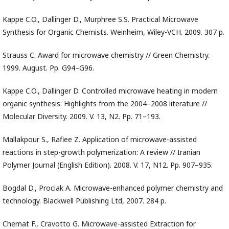
Kappe C.O., Dallinger D., Murphree S.S. Practical Microwave
Synthesis for Organic Chemists. Weinheim, Wiley-VCH. 2009. 307 p.
Strauss C. Award for microwave chemistry // Green Chemistry.
1999. August. Pp. G94–G96.
Kappe C.O., Dallinger D. Controlled microwave heating in modern
organic synthesis: Highlights from the 2004–2008 literature //
Molecular Diversity. 2009. V. 13, N2. Pp. 71–193.
Mallakpour S., Rafiee Z. Application of microwave-assisted
reactions in step-growth polymerization: A review // Iranian
Polymer Journal (English Edition). 2008. V. 17, N12. Pp. 907–935.
Bogdal D., Prociak A. Microwave-enhanced polymer chemistry and
technology. Blackwell Publishing Ltd, 2007. 284 p.
Chemat F., Cravotto G. Microwave-assisted Extraction for