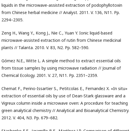
liquids in the microwave-assisted extraction of podophyllotoxin
from Chinese herbal medicine // Analyst. 2011. V. 136, N11. Pp.
2294–2305.
Zeng H., Wang Y., Kong J., Nie C., Yuan Y. Ionic liquid-based
microwave-assisted extraction of rutin from Chinese medicinal
plants // Talanta. 2010. V. 83, N2. Pp. 582–590.
Gómez N.E., Witte L. A simple method to extract essential oils
from tissue samples by using microwave radiation // Journal of
Chemical Ecology. 2001. V. 27, N11. Pp. 2351–2359.
Chemat F., Perino-Issartier S., Petitcolas E., Fernandez X. «In situ»
extraction of essential oils by use of Dean-Stark glassware and a
Vigreux column inside a microwave oven: A procedure for teaching
green analytical chemistry // Analytical and Bioanalytical Chemistry.
2012. V. 404, N3. Pp. 679–682.
Stashenko E.E., Jaramillo B.E., Martínez J.R. Comparison of different