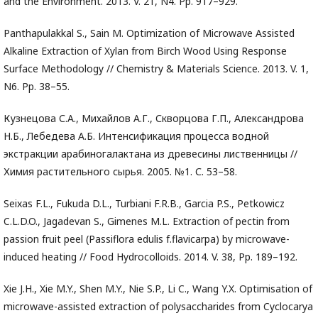
and the Environment. 2013. V. 21, N4. Pp. 917–929.
Panthapulakkal S., Sain M. Optimization of Microwave Assisted
Alkaline Extraction of Xylan from Birch Wood Using Response
Surface Methodology // Chemistry & Materials Science. 2013. V. 1,
N6. Pp. 38–55.
Кузнецова С.А., Михайлов А.Г., Скворцова Г.П., Александрова
Н.Б., Лебедева А.Б. Интенсификация процесса водной
экстракции арабиногалактана из древесины лиственницы //
Химия растительного сырья. 2005. №1. С. 53–58.
Seixas F.L., Fukuda D.L., Turbiani F.R.B., Garcia P.S., Petkowicz
C.L.D.O., Jagadevan S., Gimenes M.L. Extraction of pectin from
passion fruit peel (Passiflora edulis f.flavicarpa) by microwave-
induced heating // Food Hydrocolloids. 2014. V. 38, Pp. 189–192.
Xie J.H., Xie M.Y., Shen M.Y., Nie S.P., Li C., Wang Y.X. Optimisation of
microwave-assisted extraction of polysaccharides from Cyclocarya