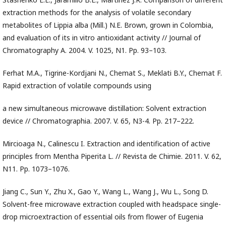
extraction methods for the analysis of volatile secondary
metabolites of Lippia alba (Mill.) N.E. Brown, grown in Colombia,
and evaluation of its in vitro antioxidant activity // Journal of
Chromatography A. 2004. V. 1025, N1. Pp. 93–103.
Ferhat M.A., Tigrine-Kordjani N., Chemat S., Meklati B.Y., Chemat F.
Rapid extraction of volatile compounds using
a new simultaneous microwave distillation: Solvent extraction
device // Chromatographia. 2007. V. 65, N3-4. Pp. 217–222.
Mircioaga N., Calinescu I. Extraction and identification of active
principles from Mentha Piperita L. // Revista de Chimie. 2011. V. 62,
N11. Pp. 1073–1076.
Jiang C., Sun Y., Zhu X., Gao Y., Wang L., Wang J., Wu L., Song D.
Solvent-free microwave extraction coupled with headspace single-
drop microextraction of essential oils from flower of Eugenia