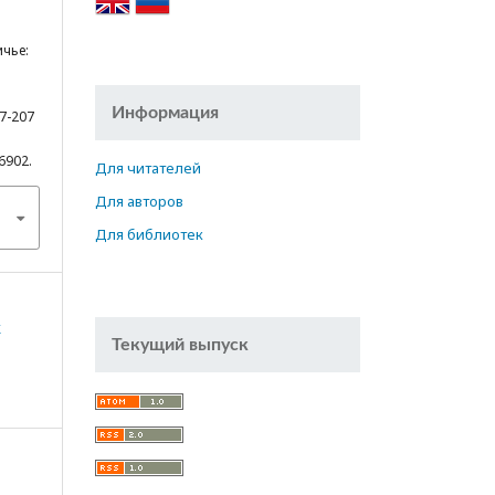
ичье:
Информация
97-207
16902.
Для читателей
Для авторов
Для библиотек
к
Текущий выпуск