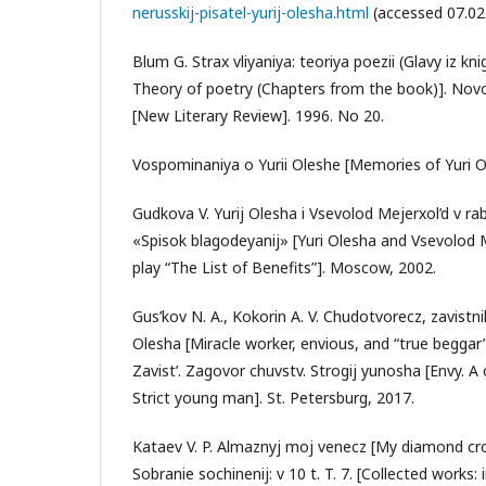
nerusskij-pisatel-yurij-olesha.html
(accessed 07.02
Blum G. Strax vliyaniya: teoriya poezii (Glavy iz knig
Theory of poetry (Chapters from the book)]. Novo
[New Literary Review]. 1996. No 20.
Vospominaniya o Yurii Oleshe [Memories of Yuri 
Gudkova V. Yurij Olesha i Vsevolod Mejerxol’d v r
«Spisok blagodeyanij» [Yuri Olesha and Vsevolod
play “The List of Benefits”]. Moscow, 2002.
Gus’kov N. A., Kokorin A. V. Chudotvorecz, zavistnik,
Olesha [Miracle worker, envious, and “true beggar”
Zavist’. Zagovor chuvstv. Strogij yunosha [Envy. A 
Strict young man]. St. Petersburg, 2017.
Kataev V. P. Almaznyj moj venecz [My diamond crow
Sobranie sochinenij: v 10 t. T. 7. [Collected works: 