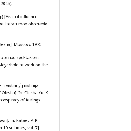
.2025).
i) [Fear of influence:
e literaturnoe obozrenie
Olesha]. Moscow, 1975.
abote nad spektaklem
 Meyerhold at work on the
 i «istinny`j nishhij»
 Olesha]. In: Olesha Yu. K.
conspiracy of feelings.
n]. In: Kataev V. P.
in 10 volumes, vol. 7].