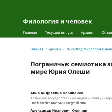
Филология и человек
Главная
Текущий выпуск
Архивы
Объя
Главная
/
Архивы
/
№ 2 (2025): Филология и чел
Пограничье: семиотика з
мире Юрия Олеши
Анна Андреевна Корниенко
Алтайский государственный медицинский универ
Email: Kornienkoanna2000@gmail.com
Александр Иванович Куляпин