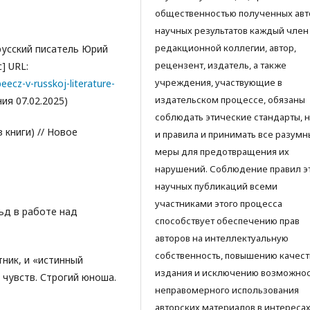
общественностью полученных ав
научных результатов каждый член
редакционной коллегии, автор,
ерусский писатель Юрий
рецензент, издатель, а также
] URL:
учреждения, участвующие в
ecz-v-russkoj-literature-
издательском процессе, обязаны
я 07.02.2025)
соблюдать этические стандарты, 
 книги) // Новое
и правила и принимать все разумн
меры для предотвращения их
нарушений. Соблюдение правил э
научных публикаций всеми
участниками этого процесса
ьд в работе над
способствует обеспечению прав
авторов на интеллектуальную
собственность, повышению качест
тник, и «истинный
издания и исключению возможно
 чувств. Строгий юноша.
неправомерного использования
авторских материалов в интереса