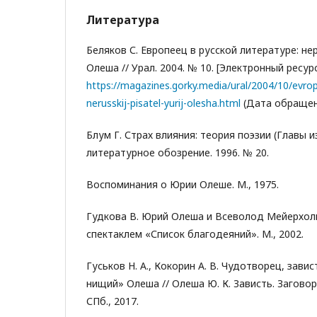
Литература
Беляков С. Европеец в русской литературе: н
Олеша // Урал. 2004. № 10. [Электронный ресурс
https://magazines.gorky.media/ural/2004/10/evrope
nerusskij-pisatel-yurij-olesha.html
(Дата обращени
Блум Г. Страх влияния: теория поэзии (Главы из
литературное обозрение. 1996. № 20.
Воспоминания о Юрии Олеше. М., 1975.
Гудкова В. Юрий Олеша и Всеволод Мейерхол
спектаклем «Список благодеяний». М., 2002.
Гуськов Н. А., Кокорин А. В. Чудотворец, завис
нищий» Олеша // Олеша Ю. К. Зависть. Заговор
СПб., 2017.