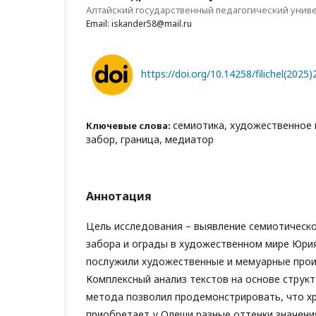
Алтайский государственный педагогический униве
Email: iskander58@mail.ru
https://doi.org/10.14258/filichel(2025)
семиотика, художественное 
Ключевые слова:
забор, граница, медиатор
Аннотация
Цель исследования – выявление семиотическ
забора и ограды в художественном мире Юри
послужили художественные и мемуарные прои
Комплексный анализ текстов на основе струк
метода позволил продемонстрировать, что х
приобретает у Олеши разные оттенки значения