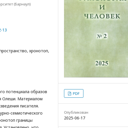
рситет (Барнаул)
2-13
пространство, хронотоп,
ого потенциала образов
PDF
я Олеши. Материалом
зведения писателя.
Опубликован
турно-семиотического
2025-06-17
ронотоп границы
. Установлено, что