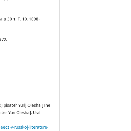
 в 30 т. Т. 10. 1898–
972.
j pisatel’ Yurij Olesha [The
ter Yuri Olesha]. Ural
ecz-v-russkoj-literature-