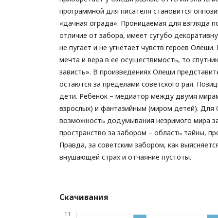
программной для писателя становится оппози
«дачная ограда». Проницаемая для взгляда п
отличие от забора, имеет сугубо декоративн
не пугает и не угнетает чувств героев Олеши.
мечта и вера в ее осуществимость, то спутни
зависть». В произведениях Олеши представит
остаются за пределами советского рая. Пози
дети. Ребенок – медиатор между двумя мира
взрослых) и фантазийным (миром детей). Для
возможность додумывания незримого мира за
пространство за забором – область тайны, п
Правда, за советским забором, как выясняется
внушающей страх и отчаяние пустоты.
Скачивания