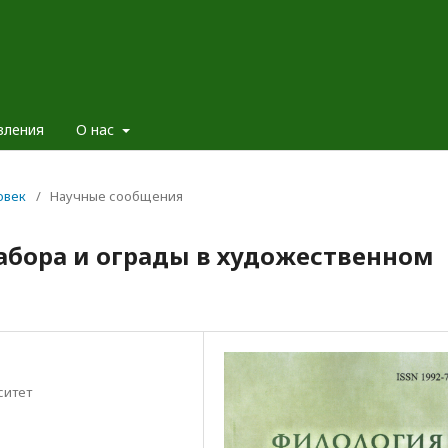
вления
О нас
овек
/
Научные сообщения
абора и ограды в художественном
ситет