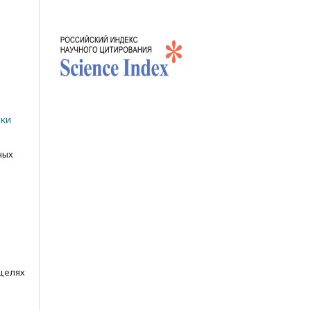
е
n
ики
ных
 целях