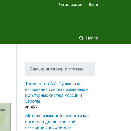
Регистрация
Вход
Найти
Самые читаемые статьи
Творчество А.С. Пушкина как
выражение синтеза языковых и
культурных систем России и
Европы
457
Модель языковой личности как
носителя диалогической
языковой способности