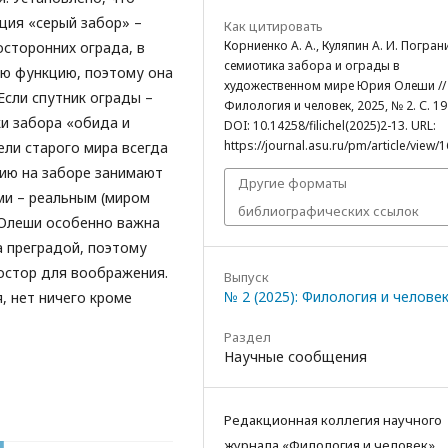
ция «серый забор» –
Как цитировать
Корниенко А. А., Куляпин А. И. Погран
осторонних ограда, в
семиотика забора и ограды в
ую функцию, поэтому она
художественном мире Юрия Олеши //
 Если спутник ограды –
Филология и человек, 2025, № 2. С. 1
ки забора «обида и
DOI: 10.14258/filichel(2025)2-13. URL:
https://journal.asu.ru/pm/article/view/
ели старого мира всегда
цию на заборе занимают
Другие форматы
ми – реальным (миром
библиографических ссылок
 Олеши особенно важна
 преградой, поэтому
ростор для воображения.
Выпуск
№ 2 (2025): Филология и челове
, нет ничего кроме
Раздел
Научные сообщения
Редакционная коллегия научного
журнала «Филология и человек»