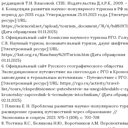
редакцией Т.И. Власовой. СПБ.: Издательства Д.А.Р.К., 2009. – 
4. Концепция развития научно-популярного туризма в РФ н
период до 2035 года. Утвержденная 25.01.2023 года. [Элект
ресурс] URL:
https://scienceid.net/upload/tourism_document/78/4/bdf61971
(Дата обращения 01.11.2025)
5. Официальный сайт Комиссии научного туризма РГО. Гол
С.В. Научный туризм, познавательный туризм, даунг шифтин
[Электронный ресурс] URL:
https://knt.org.ru/Nauchnuy%20Turizm.htm (Дата обращения
01.11.2025)
6. Официальный сайт Русского географического общества
Экспедиционное путешествие на снегоходах c РГО в Крон
заповедник к термальным источникам - Путешествие с РГО.
[Электронный ресурс] URL: https://rgo.ru/activity/travel-
list/tours/ekspeditsionnoe-puteshestvie-na-snegokhodakh-c-r
kronotskiy-zapovednik-k-termalnym-istochnikam/ (Дата обра
02.11.2025)
7. Плиева Е. Н. Проблемы развития научно-популярного тур
расширение границ путешествий через образование //
Экономика и социум. 2023. №5-1 (108), с. 703-708
8. Тестина Я.С., Белякова Н.Ю., Воротников А.М. Перспективы