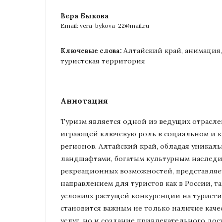
Вера Быкова
Email: vera-bykova-22@mail.ru
Алтайский край, анимация
Ключевые слова:
туристская территория
Аннотация
Туризм является одной из ведущих отрасле
играющей ключевую роль в социальном и к
регионов. Алтайский край, обладая уника
ландшафтами, богатым культурным наследи
рекреационных возможностей, представля
направлением для туристов как в России, та
условиях растущей конкуренции на турист
становится важным не только наличие кач
услуг, но и создание привлекательного досу