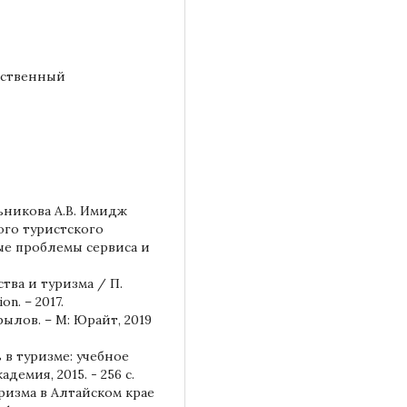
арственный
ельникова А.В. Имидж
ого туристского
ые проблемы сервиса и
тва и туризма / П.
on. – 2017.
Крылов. – М: Юрайт, 2019
 в туризме: учебное
адемия, 2015. - 256 с.
ризма в Алтайском крае