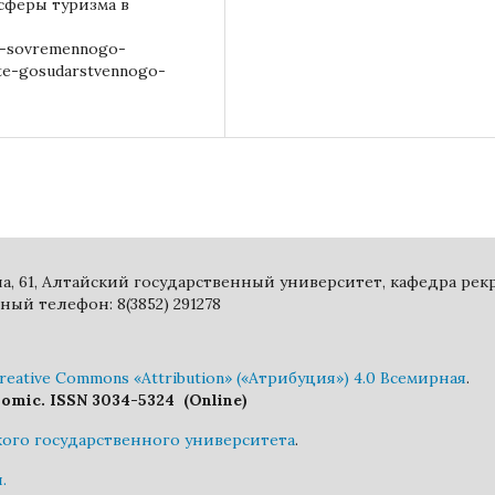
сферы туризма в
iya-sovremennogo-
kte-gosudarstvennogo-
ина, 61, Алтайский государственный университет, кафедра ре
ный телефон: 8(3852) 291278
eative Commons «Attribution» («Атрибуция») 4.0 Всемирная
.
nomic. ISSN 3034-5324 (Online)
кого государственного университета
.
.