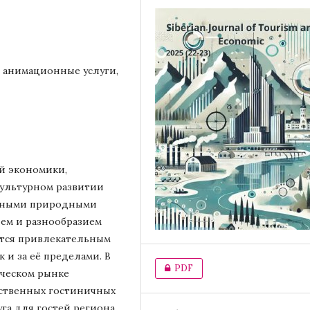
, анимационные услуги,
й экономики,
ультурном развитии
льными природными
ем и разнообразием
ется привлекательным
к и за её пределами. В
PDF
ическом рынке
ественных гостиничных
га для гостей региона.