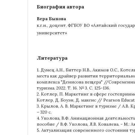
Биография автора
Вера Быкова
к.г.н., доцент, ФГБОУ ВО «Алтайский госуд
университет»
Литература
1. Дунец А.Н., Биттер Н.В., Акимов О.С., Кот
места как драйвер развития территориальн
комплекса "Денисова пещера" //Современн
туризма. 2022. Т. 16. № 3. С. 125-136.
2. Котлер, П. Маркетинг в сфере гостеприимс
Котлер, Д. Боуэн, Д. макенс // Pearson Educati
3. Крылов, А. В. Маркетинг в туризме / А.В. 
– 320 с.
4. Уколова, В.Ф. Анимационная деятельность
пособие / В.Ф. Уколова, Л.В. Ковалева. - М.: Ак
5. Актуализация современного состояния ту