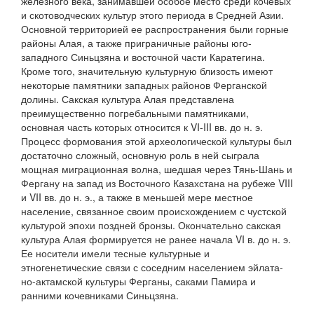
железного века, занимавшей особое место среди кочевых
и скотоводческих культур этого периода в Средней Азии.
Основной территорией ее распространения были горные
районы Алая, а также приграничные районы юго-
западного Синьцзяна и восточной части Каратегина.
Кроме того, значительную культурную близость имеют
некоторые памятники западных районов Ферганской
долины. Сакская культура Алая представлена
преимущественно погребальными памятниками,
основная часть которых относится к VI-III вв. до н. э.
Процесс формования этой археологической культуры был
достаточно сложный, основную роль в ней сыграла
мощная миграционная волна, шедшая через Тянь-Шань и
Фергану на запад из Восточного Казахстана на рубеже VIII
и VII вв. до н. э., а также в меньшей мере местное
население, связанное своим происхождением с чустской
культурой эпохи поздней бронзы. Окончательно сакская
культура Алая формируется не ранее начала VI в. до н. э.
Ее носители имели тесные культурные и
этногенетические связи с соседним населением эйлата-
но-актамской культуры Ферганы, саками Памира и
ранними кочевниками Синьцзяна.