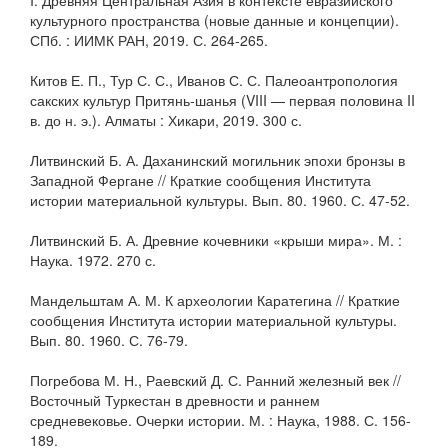
I: Древняя Центральная Азия в контексте евразийского
культурного пространства (новые данные и концепции).
СПб. : ИИМК РАН, 2019. С. 264-265.
Китов Е. П., Тур С. С., Иванов С. С. Палеоантропология
сакских культур Притянь-шанья (VIII — первая половина II
в. до н. э.). Алматы : Хикари, 2019. 300 с.
Литвинский Б. А. Даханинский могильник эпохи бронзы в
Западной Фергане // Краткие сообщения Института
истории материальной культуры. Вып. 80. 1960. С. 47-52.
Литвинский Б. А. Древние кочевники «крыши мира». М. :
Наука. 1972. 270 с.
Мандельштам А. М. К археологии Каратегина // Краткие
сообщения Института истории материальной культуры.
Вып. 80. 1960. С. 76-79.
Погребова М. Н., Раевский Д. С. Ранний железный век //
Восточный Туркестан в древности и раннем
средневековье. Очерки истории. М. : Наука, 1988. С. 156-
189.