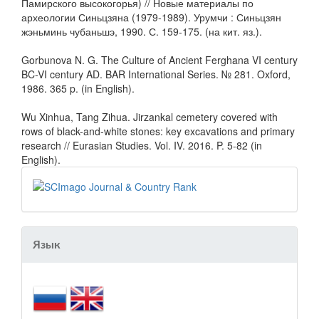
Памирского высокогорья) // Новые материалы по
археологии Синьцзяна (1979-1989). Урумчи : Синьцзян
жэньминь чубаньшэ, 1990. С. 159-175. (на кит. яз.).
Gorbunova N. G. The Culture of Ancient Ferghana VI century
BC-VI century AD. BAR International Series. № 281. Oxford,
1986. 365 p. (in English).
Wu Xinhua, Tang Zihua. Jirzankal cemetery covered with
rows of black-and-white stones: key excavations and primary
research // Eurasian Studies. Vol. IV. 2016. P. 5-82 (in
English).
Язык