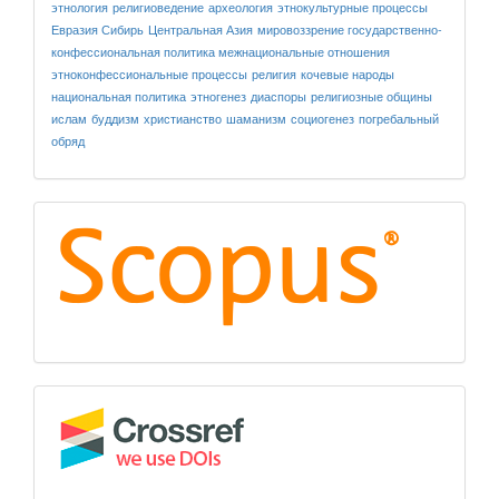
этнология
религиоведение
археология
этнокультурные процессы
Евразия
Сибирь
Центральная Азия
мировоззрение
государственно-
конфессиональная политика
межнациональные отношения
этноконфессиональные процессы
религия
кочевые народы
национальная политика
этногенез
диаспоры
религиозные общины
ислам
буддизм
христианство
шаманизм
социогенез
погребальный
обряд