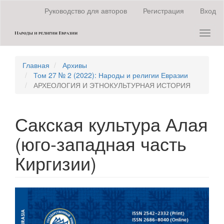
Быстрый
Руководство для авторов
Регистрация
Вход
переход
к
Toggl
содержанию
naviga
страницы
Главная
навигация
Главная
Архивы
Основное
Том 27 № 2 (2022): Народы и религии Евразии
содержание
АРХЕОЛОГИЯ И ЭТНОКУЛЬТУРНАЯ ИСТОРИЯ
Боковая
панель
Сакская культура Алая
(юго-западная часть
Киргизии)
Статья
боковой