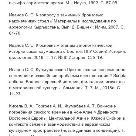
в скифо-сарматское время. М. : Наука, 1992. С. 87-95.
Иванов С. С. К вопросу о зажимных бронзовых
наконечниках стрел // Материалы и исследования по
археологии Кыргызстана. Вып. 2. Бишкек : Илим, 2007. С.
64-70.
Иванов С. С. К основным этапам этнополитической
истории саков-хаумаварга // Вестник НГУ Серия: История,
филология. 2018. Т. 17. № 8: История. С. 9-19.
Иванов С. С. Культура саков Притяньшанья: современное
состояние и важнейшие проблемы исследования // Scripta
antiqua. Вопросы древней истории, филологии, искусства
и материальной культуры. Альманах. Т. 7. М., 2018а. С.
11-23.
Кисель В. А., Торгоев А. И., Жумабаев А. Т. Воинские
погребения сакского времени в Чон-Алае // Древности
Восточной Европы, Центральной Азии и Южной Сибири в
контексте связей и взаимодействий в евразийском
культурном пространстве (новые данные и концепции). Т.