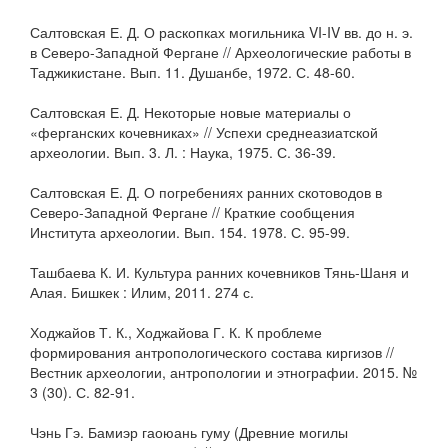
Салтовская Е. Д. О раскопках могильника VI-IV вв. до н. э.
в Северо-Западной Фергане // Археологические работы в
Таджикистане. Вып. 11. Душанбе, 1972. С. 48-60.
Салтовская Е. Д. Некоторые новые материалы о
«ферганских кочевниках» // Успехи среднеазиатской
археологии. Вып. 3. Л. : Наука, 1975. С. 36-39.
Салтовская Е. Д. О погребениях ранних скотоводов в
Северо-Западной Фергане // Краткие сообщения
Института археологии. Вып. 154. 1978. С. 95-99.
Ташбаева К. И. Культура ранних кочевников Тянь-Шаня и
Алая. Бишкек : Илим, 2011. 274 с.
Ходжайов Т. К., Ходжайова Г. К. К проблеме
формирования антропологического состава киргизов //
Вестник археологии, антропологии и этнографии. 2015. №
3 (30). С. 82-91.
Чэнь Гэ. Бамиэр гаоюань гуму (Древние могилы