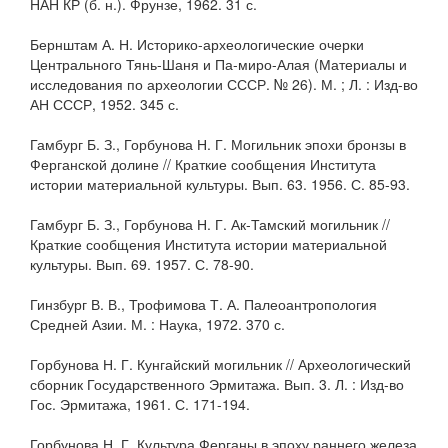
НАН КР (б. н.). Фрунзе, 1962. 31 с.
Бернштам А. Н. Историко-археологические очерки
Центрального Тянь-Шаня и Па-миро-Алая (Материалы и
исследования по археологии СССР. № 26). М. ; Л. : Изд-во
АН СССР, 1952. 345 с.
Гамбург Б. З., Горбунова Н. Г. Могильник эпохи бронзы в
Ферганской долине // Краткие сообщения Института
истории материальной культуры. Вып. 63. 1956. С. 85-93.
Гамбург Б. З., Горбунова Н. Г. Ак-Тамский могильник //
Краткие сообщения Института истории материальной
культуры. Вып. 69. 1957. С. 78-90.
Гинзбург В. В., Трофимова Т. А. Палеоантропология
Средней Азии. М. : Наука, 1972. 370 с.
Горбунова Н. Г. Кунгайский могильник // Археологический
сборник Государственного Эрмитажа. Вып. 3. Л. : Изд-во
Гос. Эрмитажа, 1961. С. 171-194.
Горбунова Н. Г. Культура Ферганы в эпоху раннего железа