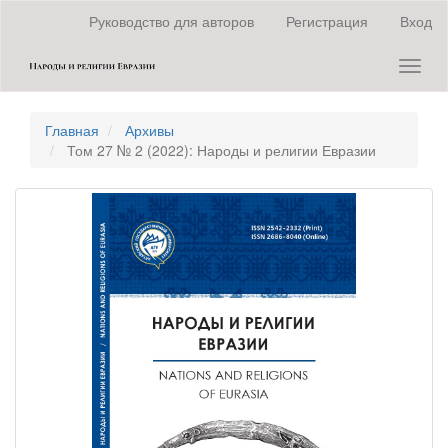
Быстрый
Руководство для авторов
Регистрация
Вход
переход
к
Toggl
содержанию
naviga
страницы
Главная
навигация
Главная
Архивы
Основное
Том 27 № 2 (2022): Народы и религии Евразии
содержание
Боковая
панель