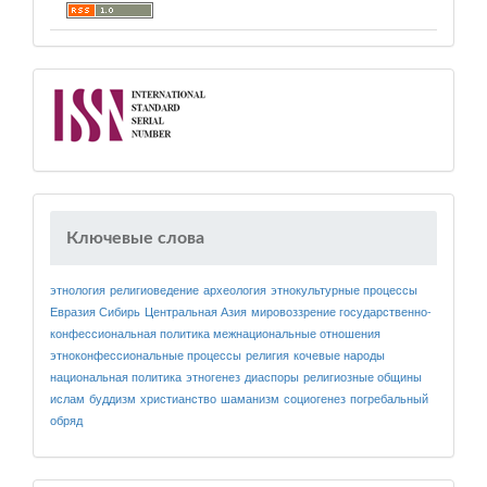
Ключевые слова
этнология
религиоведение
археология
этнокультурные процессы
Евразия
Сибирь
Центральная Азия
мировоззрение
государственно-
конфессиональная политика
межнациональные отношения
этноконфессиональные процессы
религия
кочевые народы
национальная политика
этногенез
диаспоры
религиозные общины
ислам
буддизм
христианство
шаманизм
социогенез
погребальный
обряд