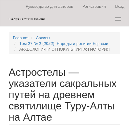
Быстрый
Руководство для авторов
Регистрация
Вход
переход
к
Toggl
содержанию
naviga
страницы
Главная
навигация
Главная
Архивы
Основное
Том 27 № 2 (2022): Народы и религии Евразии
содержание
АРХЕОЛОГИЯ И ЭТНОКУЛЬТУРНАЯ ИСТОРИЯ
Боковая
панель
Астростелы —
указатели сакральных
путей на древнем
святилище Туру-Алты
на Алтае