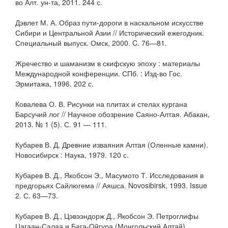
во Алт. ун-та, 2011. 244 с.
Дэвлет М. А. Образ пути-дороги в наскальном искусстве
Сибири и Центральной Азии // Исторический ежегодник.
Специальный выпуск. Омск, 2000. C. 76—81.
Жречество и шаманизм в скифскую эпоху : материалы
Международной конференции. СПб. : Изд-во Гос.
Эрмитажа, 1996. 202 с.
Ковалева О. В. Рисунки на плитах и стелах кургана
Барсучий лог // Научное обозрение Саяно-Алтая. Абакан,
2013. № 1 (5). С. 91 — 111.
Кубарев В. Д. Древние изваяния Алтая (Оленные камни).
Новосибирск : Наука, 1979. 120 с.
Кубарев В. Д., Якобсон Э., Масумото Т. Исследования в
предгорьях Сайлюгема // Аяшса. Novosibirsk, 1993. Issue
2. С. 63—73.
Кубарев В. Д., Цэвээндорж Д., Якобсон Э. Петроглифы
Цагаан-Салаа и Бага-Ойгура (Монгольский Алтай).