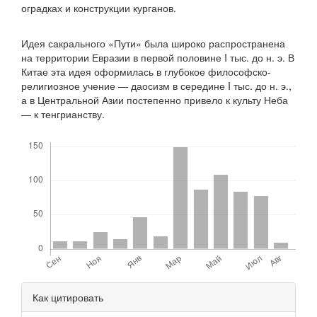
оградках и конструкции курганов.
Идея сакрального «Пути» была широко распространена
на территории Евразии в первой половине I тыс. до н. э. В
Китае эта идея оформилась в глубокое философско-
религиозное учение — даосизм в середине I тыс. до н. э.,
а в Центральной Азии постепенно привело к культу Неба
— к тенгрианству.
Скачивания
Детали
Как цитировать
статьи