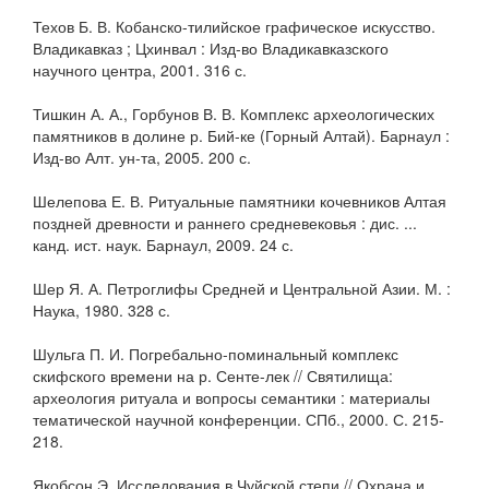
Техов Б. В. Кобанско-тилийское графическое искусство.
Владикавказ ; Цхинвал : Изд-во Владикавказского
научного центра, 2001. 316 с.
Тишкин А. А., Горбунов В. В. Комплекс археологических
памятников в долине р. Бий-ке (Горный Алтай). Барнаул :
Изд-во Алт. ун-та, 2005. 200 с.
Шелепова Е. В. Ритуальные памятники кочевников Алтая
поздней древности и раннего средневековья : дис. ...
канд. ист. наук. Барнаул, 2009. 24 с.
Шер Я. А. Петроглифы Средней и Центральной Азии. М. :
Наука, 1980. 328 с.
Шульга П. И. Погребально-поминальный комплекс
скифского времени на р. Сенте-лек // Святилища:
археология ритуала и вопросы семантики : материалы
тематической научной конференции. СПб., 2000. С. 215-
218.
Якобсон Э. Исследования в Чуйской степи // Охрана и