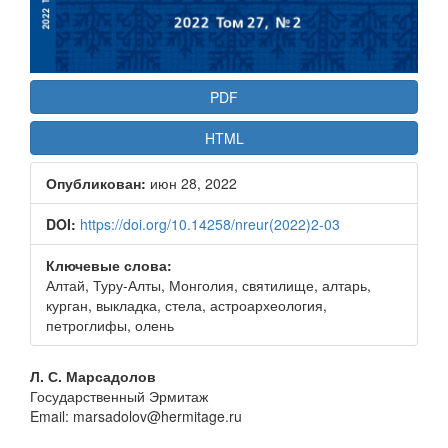
PDF
HTML
Опубликован:
июн 28, 2022
DOI:
https://doi.org/10.14258/nreur(2022)2-03
Ключевые слова:
Алтай, Туру-Алты, Монголия, святилище, алтарь,
курган, выкладка, стела, астроархеология,
петроглифы, олень
Основное
Л. С. Марсадолов
Государственный Эрмитаж
содержание
Email: marsadolov@hermitage.ru
статьи