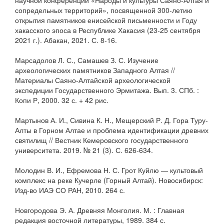
научной конференции «Народы и культуры Саяно-Алтая и
сопредельных территорий», посвященной 300-летию
открытия памятников енисейской письменности и Году
хакасского эпоса в Республике Хакасия (23-25 сентября
2021 г.). Абакан, 2021. С. 8-16.
Марсадолов Л. С., Самашев З. С. Изучение
археологических памятников Западного Алтая //
Материалы Саяно-Алтайской археологической
экспедиции Государственного Эрмитажа. Вып. 3. СПб. :
Копи Р, 2000. 32 с. + 42 рис.
Мартынов А. И., Сивина К. Н., Мещерский Р. Д. Гора Туру-
Алты в Горном Алтае и проблема идентификации древних
святилищ // Вестник Кемеровского государственного
университета. 2019. № 21 (3). С. 626-634.
Молодин В. И., Ефремова Н. С. Грот Куйлю — культовый
комплекс на реке Кучерле (Горный Алтай). Новосибирск:
Изд-во ИАЭ СО РАН, 2010. 264 с.
Новгородова Э. А. Древняя Монголия. М. : Главная
редакция восточной литературы, 1989. 384 с.