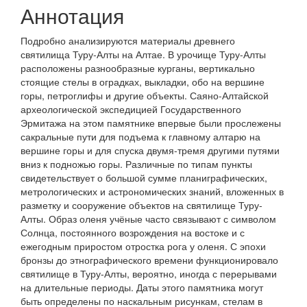
Аннотация
Подробно анализируются материалы древнего
святилища Туру-Алты на Алтае. В урочище Туру-Алты
расположены разнообразные курганы, вертикально
стоящие стелы в оградках, выкладки, обо на вершине
горы, петроглифы и другие объекты. Саяно-Алтайской
археологической экспедицией Государственного
Эрмитажа на этом памятнике впервые были прослежены
сакральные пути для подъема к главному алтарю на
вершине горы и для спуска двумя-тремя другими путями
вниз к подножью горы. Различные по типам пункты
свидетельствует о большой сумме планиграфических,
метрологических и астрономических знаний, вложенных в
разметку и сооружение объектов на святилище Туру-
Алты. Образ оленя учёные часто связывают с символом
Солнца, постоянного возрождения на востоке и с
ежегодным приростом отростка рога у оленя. С эпохи
бронзы до этнографического времени функционировало
святилище в Туру-Алты, вероятно, иногда с перерывами
на длительные периоды. Даты этого памятника могут
быть определены по наскальным рисункам, стелам в