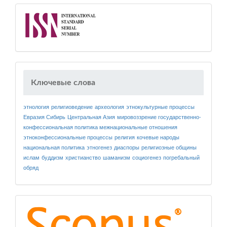
Ключевые слова
этнология
религиоведение
археология
этнокультурные процессы
Евразия
Сибирь
Центральная Азия
мировоззрение
государственно-
конфессиональная политика
межнациональные отношения
этноконфессиональные процессы
религия
кочевые народы
национальная политика
этногенез
диаспоры
религиозные общины
ислам
буддизм
христианство
шаманизм
социогенез
погребальный
обряд