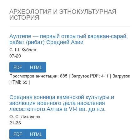
АРХЕОЛОГИЯ И ЭТНОКУЛЬТУРНАЯ
ИСТОРИЯ
Аултепе — первый открытый караван-сарай,
рабат (рибат) Средней Азии
С. Ш. Кубаев
07-20
PDF
HTML
Просмотров аннотации: 885 | Загрузок PDF: 411 | Загрузок
HTMl: 55 |
Средняя конница каменской культуры и
эволюция военного дела населения
лесостепного Алтая в VI-I вв. до н.э.
О. С. Лихачева
21-36
PDF
HTML