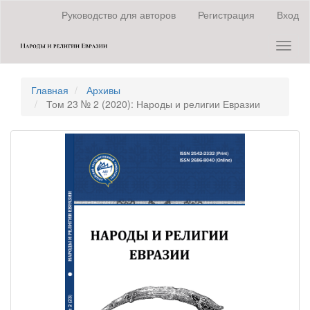
Быстрый
Руководство для авторов
Регистрация
Вход
переход
к
Toggl
содержанию
naviga
страницы
Главная
навигация
Главная
Архивы
Основное
Том 23 № 2 (2020): Народы и религии Евразии
содержание
Боковая
панель