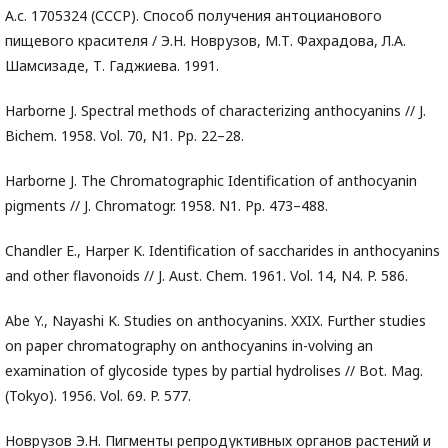
А.с. 1705324 (СССР). Способ получения антоцианового
пищевого красителя / Э.Н. Новрузов, М.Т. Фахрадова, Л.А.
Шамсизаде, Т. Гаджиева. 1991.
Harborne J. Spectral methods of characterizing anthocyanins // J.
Bichem. 1958. Vol. 70, N1. Pp. 22–28.
Harborne J. The Chromatographic Identification of anthocyanin
pigments // J. Chromatogr. 1958. N1. Pp. 473–488.
Chandler E., Harper K. Identification of saccharides in anthocyanins
and other flavonoids // J. Aust. Chem. 1961. Vol. 14, N4. P. 586.
Abe Y., Nayashi K. Studies on anthocyanins. XXIX. Further studies
on paper chromatography on anthocyanins in-volving an
examination of glycoside types by partial hydrolises // Bot. Mag.
(Tokyo). 1956. Vol. 69. P. 577.
Новрузов Э.Н. Пигменты репродуктивных органов растений и