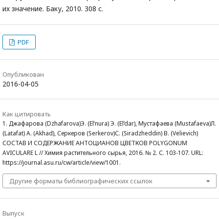
их значение. Баку, 2010. 308 с.
PDF
Опубликован
2016-04-05
Как цитировать
1. Джафарова (Dzhafarova)Э. (El’nura) Э. (El’dar), Мустафаева (Mustafaeva)Л.
(Latafat) А. (Akhad), Серкеров (Serkerov)С. (Siradzheddin) В. (Velievich)
СОСТАВ И СОДЕРЖАНИЕ АНТОЦИАНОВ ЦВЕТКОВ POLYGONUM
AVICULARE L // Химия растительного сырья, 2016. № 2. С. 103-107. URL:
https://journal.asu.ru/cw/article/view/1001.
Другие форматы библиографических ссылок
Выпуск