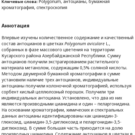
Polygonum, антоцианы, бумажная
Ключевые слова:
хроматография, спектроскопия
Аннотация
Впервые изучены количественное содержание и качественный
состав антоцианов в цветках
Polygonum aviculare
L.,
собранных в фазе массового цветения на территории
Кусарского района Азербайджанской Республики. Сумму
антоцианов получили экстрагированием растительного
материала метанолом, содержащим 0,5% соляной кислоты.
Методом двумерной бумажной хроматографии в сумме
установили наличие трех антоцианов, индивидуальные
антоцианы получили колоночной хроматографией, используя
сорбент кислый целлюлозный порошок. Получили три
индивидуальных антоциана. Установлено, что два из них
являются производными цианидина и один – пеларгонидина.
На основании хроматографии, химических и спектральных
данных антоцианы идентифицированы как цианидин-3-
глюкозид, цианидин-3,5-диглюкозид и пеларгонидин-3,5-
диглюкозид. В сумме большая часть приходится на долю
производных цианидина. Содержание антоцианов в цветках в