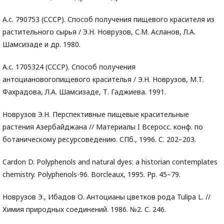
А.с. 790753 (СССР). Способ получения пищевого красителя из
растительного сырья / Э.Н. Новрузов, С.М. Асланов, Л.А.
Шамсизаде и др. 1980.
А.с. 1705324 (СССР). Способ получения
антоциановогопищевого красителья / Э.Н. Новрузов, М.Т.
Фахрадова, Л.А. Шамсизаде, Т. Гаджиева. 1991.
Новрузов Э.Н. Перспективные пищевые красительные
растения Азербайджана // Материалы I Всеросс. конф. по
ботаническому ресурсоведению. СПб., 1996. C. 202–203.
Cardon D. Polyphenols and natural dyes: a historian contemplates
chemistry. Polyphenols-96. Borcleaux, 1995. Pp. 45–79.
Новрузов Э., Ибадов О. Антоцианы цветков рода Tulipa L. //
Химия природных соединений. 1986. №2. С. 246.