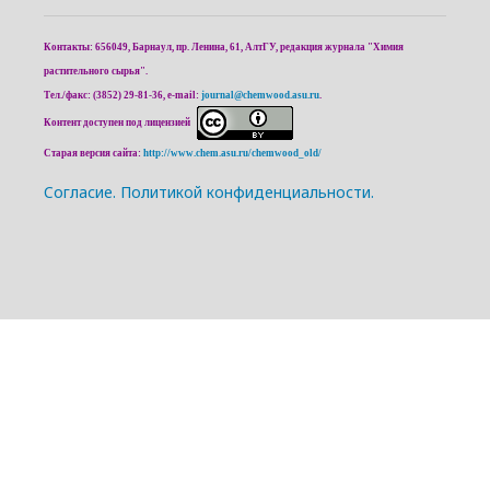
Контакты: 656049, Барнаул, пр. Ленина, 61, АлтГУ, редакция журнала "Химия
растительного сырья".
Тел./факс: (3852) 29-81-36, e-mail:
journal@chemwood.asu.ru
.
Контент доступен под лицензией
Старая версия сайта:
http://www.chem.asu.ru/chemwood_old/
Cогласие.
Политикой конфиденциальности.