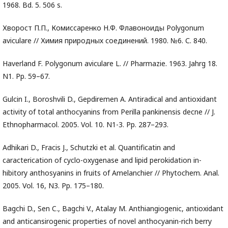
1968. Bd. 5. 506 s.
Хворост П.П., Комиссаренко Н.Ф. Флавоноиды Polygonum
aviculare // Химия природных соединений. 1980. №6. С. 840.
Haverland F. Polygonum aviculare L. // Pharmazie. 1963. Jahrg 18.
N1. Pр. 59–67.
Gulcin I., Boroshvili D., Gepdiremen A. Antiradical and antioxidant
activity of total anthocyanins from Perilla pankinensis decne // J.
Ethnopharmacol. 2005. Vol. 10. N1-3. Pp. 287–293.
Adhikari D., Fracis J., Schutzki et al. Quantificatin and
caracterication of cyclo-oxygenase and lipid perokidation in-
hibitory anthosyanins in fruits of Amelanchier // Phytochem. Anal.
2005. Vol. 16, N3. Pp. 175–180.
Bagchi D., Sen C., Bagchi V., Atalay M. Anthiangiogenic, antioxidant
and anticansirogenic properties of novel anthocyanin-rich berry