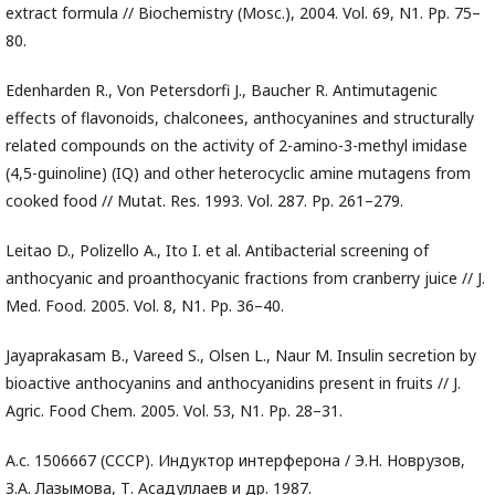
extract formula // Biochemistry (Mosc.), 2004. Vol. 69, N1. Pp. 75–
80.
Edenharden R., Von Petersdorfi J., Baucher R. Antimutagenic
effects of flavonoids, chalconees, anthocyanines and structurally
related compounds on the activity of 2-amino-3-methyl imidase
(4,5-guinoline) (IQ) and other heterocyclic amine mutagens from
cooked food // Mutat. Res. 1993. Vol. 287. Pp. 261–279.
Leitao D., Polizello A., Ito I. et al. Antibacterial screening of
anthocyanic and proanthocyanic fractions from cranberry juice // J.
Med. Food. 2005. Vol. 8, N1. Pp. 36–40.
Jayaprakasam B., Vareed S., Olsen L., Naur M. Insulin secretion by
bioactive anthocyanins and anthocyanidins present in fruits // J.
Agric. Food Chem. 2005. Vol. 53, N1. Pp. 28–31.
А.с. 1506667 (СССР). Индуктор интерферона / Э.Н. Новрузов,
З.А. Лазымова, Т. Асадуллаев и др. 1987.