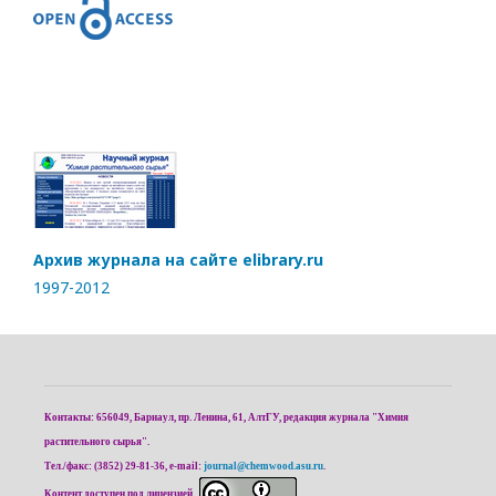
Архив журнала на сайте elibrary.ru
1997-2012
Контакты: 656049, Барнаул, пр. Ленина, 61, АлтГУ, редакция журнала "Химия
растительного сырья".
Тел./факс: (3852) 29-81-36, e-mail:
journal@chemwood.asu.ru
.
Контент доступен под лицензией