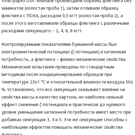
«Ультрарез DS». Вначале производили образец флютинга без
химикатов (холостая проба 1), затем отливали образец
флютинга с ПОХА, расходом 0,5 кг/т (холостая проба 2), а
после этого изготавливали образцы флютинга с различными
расходами связующего – 2, 4, 6, 8 кг/т.
Контролируемыми показателями бумажной массы был
электрокинетический потенциал (ζ-потенциал) и катионная
потребность, а флютинга – физико-механические свойства.
Механические испытания проведены по стандартным
методикам после кондиционирования образцов при
температуре 23±1 °С и относительной влажности воздуха 50±
%. Установлено, что все связующие оказывают влияние на
свойства массы и качество картона, но наиболее сильный
эффект снижения ζ-потенциала и практически до нулевого
уровня уменьшение катионной потребности имеет место при
добавках связующих 3, 4 и 5. Эти же связующие способны с
наибольшим эффектом повышать механические свойства
флютинга.