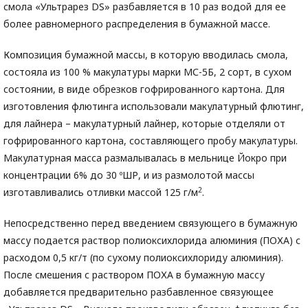
смола «Ультрарез DS» разбавляется в 10 раз водой для ее
более равномерного распределения в бумажной массе.
Композиция бумажной массы, в которую вводилась смола,
состояла из 100 % макулатуры марки МС-5Б, 2 сорт, в сухом
состоянии, в виде обрезков гофрированного картона. Для
изготовления флютинга использовали макулатурный флютинг,
для лайнера – макулатурный лайнер, которые отделяли от
гофрированного картона, составляющего пробу макулатуры.
Макулатурная масса размалывалась в мельнице Йокро при
концентрации 6% до 30 ºШР, и из размолотой массы
2
изготавливались отливки массой 125 г/м
.
Непосредственно перед введением связующего в бумажную
массу подается раствор полиоксихлорида алюминия (ПОХА) с
расходом 0,5 кг/т (по сухому полиоксихлориду алюминия).
После смешения с раствором ПОХА в бумажную массу
добавляется предварительно разбавленное связующее