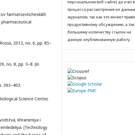
персональном веб-сайте) до и во 
процесса рассмотрения ее данны
tov farmatsevticheskikh
журналом, так как это может приве
 pharmaceutical
продуктивному обсуждению, а так
большему количеству ссылок на
данную опубликованную работу.
ssii, 2012, no. 6, pp. 85–
, no. 8, pp. 3–8. (in
pp. 393–403.
iological Science Center,
vodstva, khraneniya i
zemledeliya. [Technology
ducts and the basics of