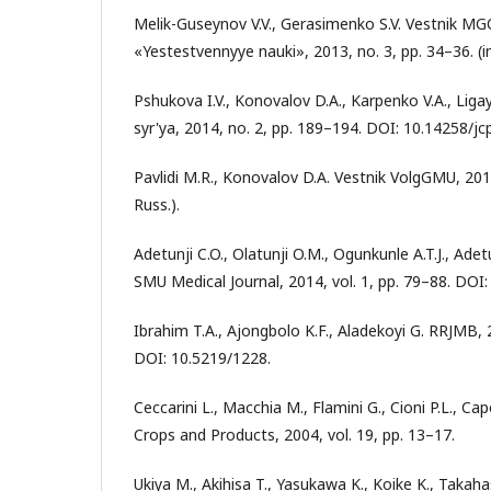
Melik-Guseynov V.V., Gerasimenko S.V. Vestnik MG
«Yestestvennyye nauki», 2013, no. 3, pp. 34–36. (in
Pshukova I.V., Konovalov D.A., Karpenko V.A., Ligay
syr'ya, 2014, no. 2, pp. 189–194. DOI: 10.14258/jc
Pavlidi M.R., Konovalov D.A. Vestnik VolgGMU, 2014
Russ.).
Adetunji C.O., Olatunji O.M., Ogunkunle A.T.J., Adet
SMU Medical Journal, 2014, vol. 1, pp. 79–88. DOI
Ibrahim T.A., Ajongbolo K.F., Aladekoyi G. RRJMB, 2
DOI: 10.5219/1228.
Ceccarini L., Macchia M., Flamini G., Cioni P.L., Capo
Crops and Products, 2004, vol. 19, pp. 13–17.
Ukiya M., Akihisa T., Yasukawa K., Koike K., Takahas