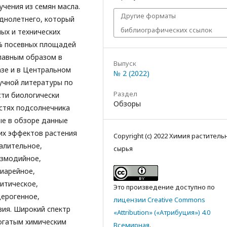
чения из семян масла.
Другие форматы
днолетнего, который
библиографических ссылок
ых и технических
0% посевных площадей
лавным образом в
Выпуск
азе и в Центральном
№ 2 (2022)
учной литературы по
Раздел
сти биологически
Обзоры
стях подсолнечника
ые в обзоре данные
их эффектов растения
Copyright (c) 2022 Химия раститель
алительное,
сырья
азмодийное,
иарейное,
итическое,
Это произведение доступно по
церогенное,
лицензии Creative Commons
вия. Широкий спектр
«Attribution» («Атрибуция») 4.0
огатым химическим
Всемирная
.