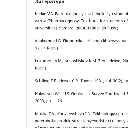
Литература
Kurkin V.A. Farmakognoziya: Uchebnik dlya studen
vuzov. [Pharmacognosy: Textbook for students of
universities]. Samara, 2004, 1180 p. (in Russ.).
Abakumov I.B. Ekonomika sel'skogo khozyaystva Ro
92. (in Russ.).
Lukomets V.M., Krivoshlykov K.M. Zemledeliye, 2009
Russ.).
Schilling E.E., Heiser C.B. Taxon, 1981, vol. 30(2), 
Halvorson W.L. U.S. Geological Survey Southwest B
2003, pp. 1–26.
Mukha D.V., Kartamysheva I.N. Tekhnologiya proiz
pererabotki produktsii rasteniyevodstva i osnovy 
of production, storage and processing of crop pro