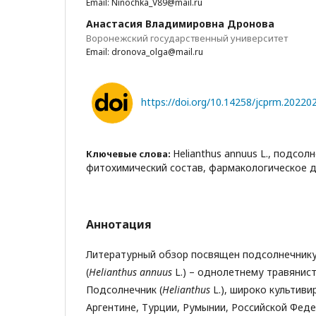
Email: Ninochka_V89@mail.ru
Анастасия Владимировна Дронова
Воронежский государственный университет
Email: dronova_olga@mail.ru
https://doi.org/10.14258/jcprm.2022
Helianthus annuus L., подсол
Ключевые слова:
фитохимический состав, фармакологическое 
Аннотация
Литературный обзор посвящен подсолнечник
(
Helianthus annuus
L.) – однолетнему травянис
Подсолнечник (
Helianthus
L.), широко культив
Аргентине, Турции, Румынии, Российской Феде