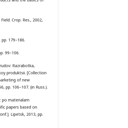
 Field. Crop. Res., 2002,
9, pp. 179–186.
pp. 99–106.
 trudov: Razrabotka,
y produktsii. [Collection
marketing of new
6, pp. 106–107. (in Russ.).
r. po materialam
tific papers based on
onf.]. Lipetsk, 2013, pp.