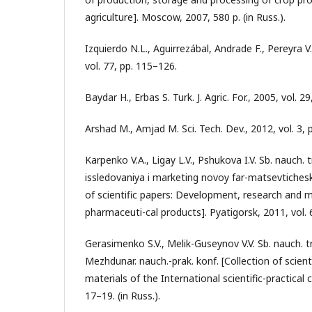
agriculture]. Moscow, 2007, 580 p. (in Russ.).
Izquierdo N.L., Aguirrezábal, Andrade F., Pereyra V.
vol. 77, pp. 115–126.
Baydar H., Erbas S. Turk. J. Agric. For., 2005, vol. 2
Arshad M., Amjad M. Sci. Tech. Dev., 2012, vol. 3, 
Karpenko V.A., Ligay L.V., Pshukova I.V. Sb. nauch.
issledovaniya i marketing novoy far-matsevtichesko
of scientific papers: Development, research and 
pharmaceuti-cal products]. Pyatigorsk, 2011, vol. 6
Gerasimenko S.V., Melik-Guseynov V.V. Sb. nauch. t
Mezhdunar. nauch.-prak. konf. [Collection of scien
materials of the International scientific-practical c
17–19. (in Russ.).