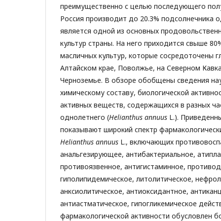
преимущественно с целью последующего полу
Россия производит до 20.3% подсолнечника о
является одной из основных продовольственн
культур страны. На него приходится свыше 8
масличных культур, которые сосредоточены г
Алтайском крае, Поволжье, на Северном Кавк
Черноземье. В обзоре обобщены сведения на
химическому составу, биологической активно
активных веществ, содержащихся в разных ча
однолетнего (
Helianthus annuus
L.). Приведенн
показывают широкий спектр фармакологическ
Helianthus annuus
L., включающих противовосп
анальгезирующее, антибактериальное, атипл
противоязвенное, антигистаминное, противод
гиполипидемическое, литолитическое, нефрол
анксиолитическое, антиоксидантное, антикан
антиастматическое, гипогликемическое дейст
фармакологической активности обусловлен б