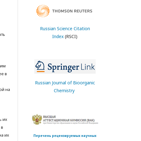
Russian Science Citation
ать
Index
(RSCI)
тим
ее в
Russian Journal of Bioorganic
ой на
Chemistry
ь их
 в
на их
Перечень рецензируемых научных