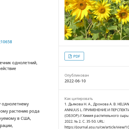
0210658
PDF
нечник однолетний,
действие
Опубликован
2022-06-10
Как цитировать
у однолетнему
1. Дьякова Н. А., Дронова А. В. HELI
ANNUUS L. ПРИМЕНЕНИЕ И ПЕРСПЕК
тому растению рода
(ОБЗОР) // Химия растительного сырь
ируемому в США,
2022. № 2. С. 35-50. URL:
рации,
https://journal.asu.ru/cw/article/view/1