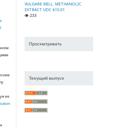
VULGARE MILL. METHANOLIC
EXTRACT UDC 615.01
233
e
l
Просматривать
анном
щими
орские
Текущий выпуск
лу
с
уя ее
bution
а