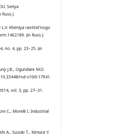
OU. Seriya
 Russ.).
 L.V. Khimiya rastitel'nogo
prm.1402189. (in Russ.).
, no. 4, pp. 23–25. (in
unji J.B., Ogundare M.O.
: 10.33448/rsd-v10i9.17941.
014, vol. 3, pp. 27–31.
ni C., Morelli I. Industrial
hi A., Suzuki T., Kimura Y.