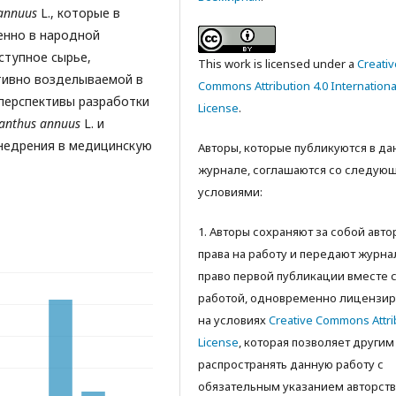
 annuus
L., которые в
енно в народной
ступное сырье,
This work is licensed under a
Creativ
тивно возделываемой в
Commons Attribution 4.0 Internationa
 перспективы разработки
License
.
ianthus annuus
L. и
внедрения в медицинскую
Авторы, которые публикуются в д
журнале, соглашаются со следую
условиями:
1. Авторы сохраняют за собой авт
права на работу и передают журна
право первой публикации вместе 
работой, одновременно лицензир
на условиях
Creative Commons Attri
License
, которая позволяет другим
распространять данную работу с
обязательным указанием авторств