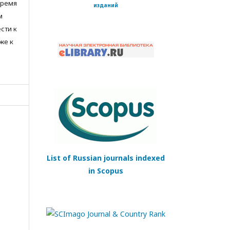
время
изданий
м
сти к
же к
List of Russian journals indexed
in Scopus